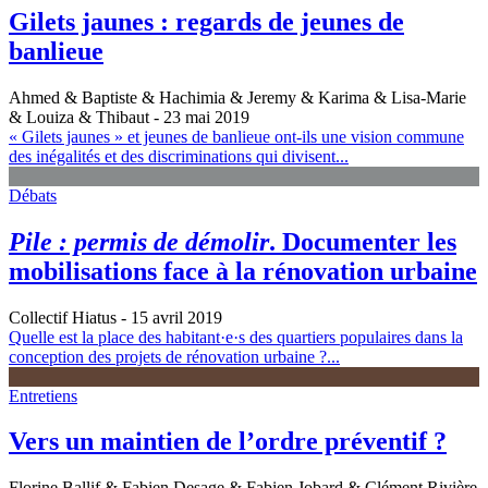
Gilets jaunes : regards de jeunes de
banlieue
Ahmed & Baptiste & Hachimia & Jeremy & Karima & Lisa-Marie
& Louiza & Thibaut
- 23 mai 2019
« Gilets jaunes » et jeunes de banlieue ont-ils une vision commune
des inégalités et des discriminations qui divisent...
Débats
Pile : permis de démolir
. Documenter les
mobilisations face à la rénovation urbaine
Collectif Hiatus
- 15 avril 2019
Quelle est la place des habitant·e·s des quartiers populaires dans la
conception des projets de rénovation urbaine ?...
Entretiens
Vers un maintien de l’ordre préventif ?
Florine Ballif & Fabien Desage & Fabien Jobard & Clément Rivière