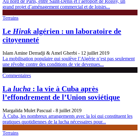
Au nord de Paris, entre Saint-Denis et l’aéroport de Roissy, un
grand projet d’aménagement commercial et de loisirs...
Terrains
Le
Hirak
algérien : un laboratoire de
citoyenneté
Islam Amine Derradji & Amel Gherbi
- 12 juillet 2019
La mobilisation populaire qui soulève l’Algérie n’est pas seulement
une révolte contre des conditions de vie devenues...
Commentaires
La
lucha
: la vie à Cuba après
l’effondrement de l’Union soviétique
Margalida Mulet Pascual
- 8 juillet 2019
À Cuba, les nombreux arrangements avec la loi qui constituent les
pratiques quotidiennes de la lucha nécessaires pour...
Terrains