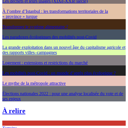
Les déchets et leurs usages (XIXe-XXIe siècle)
À l’ombre d’Istanbul : les transformations territoriales de la
« province » turque
Transformer le système alimentaire ?
Les paradoxes écologiques des mobilités post-Covid
La grande exploitation dans un nouvel âge du capitalisme agricole et
des rapports villes–campagnes
Logement : extensions et restrictions du marché
Les mobilités post-Covid : un monde d’après plus écologique ?
Le mythe de la métropole attractive
Élections nationales 2022 : pour une analyse localisée du vote et de
ses enjeux
À relire