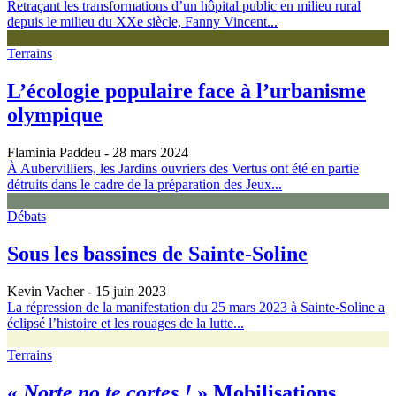
Retraçant les transformations d’un hôpital public en milieu rural
depuis le milieu du XXe siècle, Fanny Vincent...
Terrains
L’écologie populaire face à l’urbanisme
olympique
Flaminia Paddeu
- 28 mars 2024
À Aubervilliers, les Jardins ouvriers des Vertus ont été en partie
détruits dans le cadre de la préparation des Jeux...
Débats
Sous les bassines de Sainte-Soline
Kevin Vacher
- 15 juin 2023
La répression de la manifestation du 25 mars 2023 à Sainte-Soline a
éclipsé l’histoire et les rouages de la lutte...
Terrains
«
Norte no te cortes !
» Mobilisations