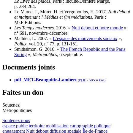
Le Livre des places
, Paris : Inculte/Dernière Marge,
p. 239‑264.
Le Marec, J., Moret, H. et Vergopoulos, H. 2017.
Nuit debout
et maintenant ? Médias et (im)médiations
, Paris :
MkF Éditions.
Les Temps modernes
. 2016. «
Nuit debout et notre monde
»,
n° 691, novembre‑décembre.
Mathieu, L. 2007. «
L’espace des mouvements sociaux
»,
Politix
, vol. 20, n° 77, p. 131‑151.
Smithsimon, G. 2016. «
The French Republic and the Paris
Spring
»,
Metropolitics
, 6 septembre.
Documents joints
pdf_MET-Beauguitte-Lambert
(
PDF
-
585.4 kio
)
Faites un don
Soutenez
Métropolitiques
Soutenez-nous
espace public
territoire
mobilisation
cartographie
politique
engagement
Nuit debout
diffusion spatiale
Île-de-France