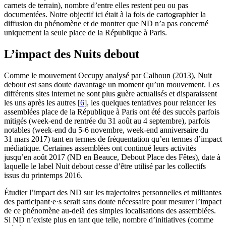
carnets de terrain), nombre d’entre elles restent peu ou pas
documentées. Notre objectif ici était à la fois de cartographier la
diffusion du phénomène et de montrer que ND n’a pas concerné
uniquement la seule place de la République à Paris.
L’impact des Nuits debout
Comme le mouvement Occupy analysé par Calhoun (2013), Nuit
debout est sans doute davantage un moment qu’un mouvement. Les
différents sites internet ne sont plus guère actualisés et disparaissent
les uns après les autres
[
6
]
, les quelques tentatives pour relancer les
assemblées place de la République à Paris ont été des succès parfois
mitigés (week-end de rentrée du 31 août au 4 septembre), parfois
notables (week‑end du 5‑6 novembre, week‑end anniversaire du
31 mars 2017) tant en termes de fréquentation qu’en termes d’impact
médiatique. Certaines assemblées ont continué leurs activités
jusqu’en août 2017 (ND en Beauce, Debout Place des Fêtes), date à
laquelle le label Nuit debout cesse d’être utilisé par les collectifs
issus du printemps 2016.
Étudier l’impact des ND sur les trajectoires personnelles et militantes
des participant·e·s serait sans doute nécessaire pour mesurer l’impact
de ce phénomène au-delà des simples localisations des assemblées.
Si ND n’existe plus en tant que telle, nombre d’initiatives (comme