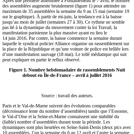
Après une première assemblée à Fontainebleau le 7 avril, le nombre
des assemblées augmente brutalement (figure 1) pour atteindre un
maximum de 35 assemblées la semaine du 9 au 15 mai (semaine 19
sur le graphique). À partir de mi‑juin, la tendance est à la baisse
jusqu’au mois de juillet (semaines 27 à 30). Ce rythme ne semble
pas lié à la dynamique du mouvement contre la loi Travail, la
manifestation parisienne la plus massive ayant eu lieu le
14 juin 2016. Par contre, la baisse commence la semaine durant
laquelle le syndicat policier Alliance organise un rassemblement sur
la place de la République et qu’une voiture de police est brûlée lors
d’une manifestation sauvage (18 mai). Le tollé médiatique qui suit
peut expliquer en partie le reflux observé.
Figure 1. Nombre hebdomadaire de rassemblements Nuit
debout en Île-de-France – avril à juillet 2016
Source : travail des auteurs.
Paris et le Val-de-Marne suivent des évolutions comparables
(décroissance lente du nombre d’assemblées) tandis que l’Essonne,
le Val-d’Oise et la Seine-et-Marne connaissent une stabilité du
(faible) nombre d’assemblées durant toute la période. Les
dynamiques sont plus heurtées en Seine-Saint-Denis (deux pics avec
10 assemblées, l’un la semaine du 6 au 12 avril et l’autre la semaine