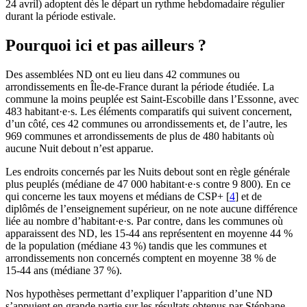
24 avril) adoptent dès le départ un rythme hebdomadaire régulier
durant la période estivale.
Pourquoi ici et pas ailleurs ?
Des assemblées ND ont eu lieu dans 42 communes ou
arrondissements en Île-de-France durant la période étudiée. La
commune la moins peuplée est Saint-Escobille dans l’Essonne, avec
483 habitant·e·s. Les éléments comparatifs qui suivent concernent,
d’un côté, ces 42 communes ou arrondissements et, de l’autre, les
969 communes et arrondissements de plus de 480 habitants où
aucune Nuit debout n’est apparue.
Les endroits concernés par les Nuits debout sont en règle générale
plus peuplés (médiane de 47 000 habitant·e·s contre 9 800). En ce
qui concerne les taux moyens et médians de CSP+
[
4
]
et de
diplômés de l’enseignement supérieur, on ne note aucune différence
liée au nombre d’habitant·e·s. Par contre, dans les communes où
apparaissent des ND, les 15‑44 ans représentent en moyenne 44 %
de la population (médiane 43 %) tandis que les communes et
arrondissements non concernés comptent en moyenne 38 % de
15‑44 ans (médiane 37 %).
Nos hypothèses permettant d’expliquer l’apparition d’une ND
s’appuient en grande partie sur les résultats obtenus par Stéphane