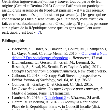
Génération ingouvernable) ont su y trouver tout ou partie de leur
origine (Gérard et Bertina 2018) Comme l’affirmait un participant
assidu d’une assemblée du Nord-Est parisien : « il y a des réseaux
qui se sont constitués qui n’existaient pas avant […] les gens qui ne
connaissent pas bien disent “ouais, ça a l’air mort, votre truc” ; en
fait, ce n’est absolument pas mort. C’est juste qu’il y a plus personne
sur la place de la République parce que les gens travaillent autre
part, quoi, c’est tout »
[
7
]
.
Bibliographie
Baciocchi, S., Bidet, A., Blavier, P., Boutet, M., Champenois,
L., Gayet-Viaud, C. et Le Méner, E. 2016. «
Qui vient à Nuit
debout ? Des sociologues répondent
»,
Reporterre
, 17 mai.
Blumenkranz, C., Gessen, K., Greif, M., Leonard, S.,
Resnick, S., Saval, N., Scmitt, E. et Taylor, A (dir.). 2011.
Occupy ! Scenes from Occupied America
, New York : Verso.
Calhoun, C. 2013. « Occupy Wall Street in perspective »,
British Journal of Sociology
, vol. 64, n° 1, p. 26‑38.
Combes, H., Garibay, D. et Goirand, C. (dir.). 2015.
Les Lieux de la colère. Occuper l’espace pour contester, de
Madrid à Sanaa
, Paris : L’Harmattan.
Lambert, N. 2016. «
Nuit debout 2
»,
Néocarto
, 24 avril.
Gérard, V. et Bertina, A. 2018. «
Occupy
la République.
Place de la République, Paris », in Collectif Inculte (dir.),