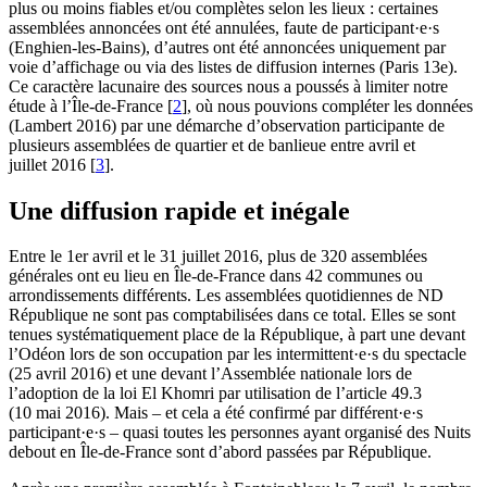
plus ou moins fiables et/ou complètes selon les lieux : certaines
assemblées annoncées ont été annulées, faute de participant·e·s
(Enghien-les-Bains), d’autres ont été annoncées uniquement par
voie d’affichage ou via des listes de diffusion internes (Paris 13e).
Ce caractère lacunaire des sources nous a poussés à limiter notre
étude à l’Île-de-France
[
2
]
, où nous pouvions compléter les données
(Lambert 2016) par une démarche d’observation participante de
plusieurs assemblées de quartier et de banlieue entre avril et
juillet 2016
[
3
]
.
Une diffusion rapide et inégale
Entre le 1er avril et le 31 juillet 2016, plus de 320 assemblées
générales ont eu lieu en Île-de-France dans 42 communes ou
arrondissements différents. Les assemblées quotidiennes de ND
République ne sont pas comptabilisées dans ce total. Elles se sont
tenues systématiquement place de la République, à part une devant
l’Odéon lors de son occupation par les intermittent·e·s du spectacle
(25 avril 2016) et une devant l’Assemblée nationale lors de
l’adoption de la loi El Khomri par utilisation de l’article 49.3
(10 mai 2016). Mais – et cela a été confirmé par différent·e·s
participant·e·s – quasi toutes les personnes ayant organisé des Nuits
debout en Île-de-France sont d’abord passées par République.