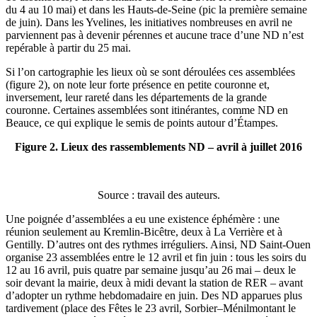
du 4 au 10 mai) et dans les Hauts-de-Seine (pic la première semaine
de juin). Dans les Yvelines, les initiatives nombreuses en avril ne
parviennent pas à devenir pérennes et aucune trace d’une ND n’est
repérable à partir du 25 mai.
Si l’on cartographie les lieux où se sont déroulées ces assemblées
(figure 2), on note leur forte présence en petite couronne et,
inversement, leur rareté dans les départements de la grande
couronne. Certaines assemblées sont itinérantes, comme ND en
Beauce, ce qui explique le semis de points autour d’Étampes.
Figure 2. Lieux des rassemblements ND – avril à juillet 2016
Source : travail des auteurs.
Une poignée d’assemblées a eu une existence éphémère : une
réunion seulement au Kremlin-Bicêtre, deux à La Verrière et à
Gentilly. D’autres ont des rythmes irréguliers. Ainsi, ND Saint‑Ouen
organise 23 assemblées entre le 12 avril et fin juin : tous les soirs du
12 au 16 avril, puis quatre par semaine jusqu’au 26 mai – deux le
soir devant la mairie, deux à midi devant la station de RER – avant
d’adopter un rythme hebdomadaire en juin. Des ND apparues plus
tardivement (place des Fêtes le 23 avril, Sorbier–Ménilmontant le