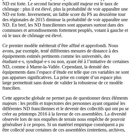
ND est forte. Le second facteur explicatif majeur est le taux de
chômage : plus il est élevé, plus la probabilité de voir apparaître une
ND est forte. Inversement, un faible score du PS au deuxième tour
des régionales de 2015 diminue la probabilité de voir apparaître une
ND. En bref, les ND franciliennes sont apparues surtout dans des
communes et arrondissements fortement peuplés, votant à gauche et
où le taux de chômage est élevé.
Ce premier modèle mériterait d’être affiné et approfondi. Nous
avons, par exemple, testé différentes mesures de distance à des
équipements estimés pertinents comme les universités, des
étudiant·e·s, syndiqué·e·s ou non, ayant été à l’initiative de certaines
ND, comme à Marne-la-Vallée. Cependant, la densité des
équipements dans l’espace d’étude est telle que ces variables ne sont
pas apparues significatives. La prise en compte d’un espace plus
large permettrait sans doute de valider la robustesse de ce modèle
francilien.
Cette approche globale ne permet pas de questionner deux éléments
majeurs : les profils et trajectoires des personnes ayant organisé les
différentes ND franciliennes et le devenir des collectifs qui ont pu se
créer au printemps 2016 à la faveur de ces assemblées. La diversité
observée lors de nos enquêtes de terrain nous empêche de pouvoir
généraliser à ce propos. Si un matériel empirique conséquent a pu
être collecté pour certaines de ces assemblées (entretiens, archives,