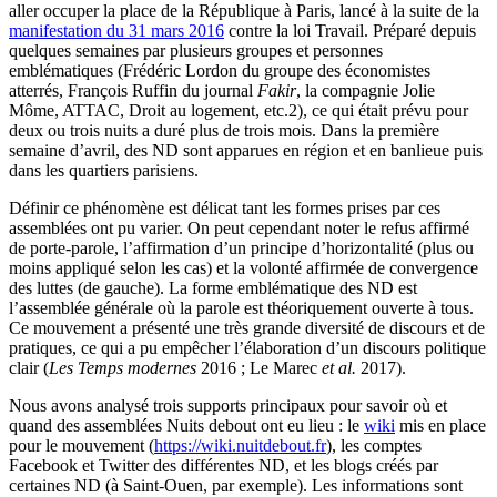
aller occuper la place de la République à Paris, lancé à la suite de la
manifestation du 31 mars 2016
contre la loi Travail. Préparé depuis
quelques semaines par plusieurs groupes et personnes
emblématiques (Frédéric Lordon du groupe des économistes
atterrés, François Ruffin du journal
Fakir
, la compagnie Jolie
Môme, ATTAC, Droit au logement, etc.2), ce qui était prévu pour
deux ou trois nuits a duré plus de trois mois. Dans la première
semaine d’avril, des ND sont apparues en région et en banlieue puis
dans les quartiers parisiens.
Définir ce phénomène est délicat tant les formes prises par ces
assemblées ont pu varier. On peut cependant noter le refus affirmé
de porte-parole, l’affirmation d’un principe d’horizontalité (plus ou
moins appliqué selon les cas) et la volonté affirmée de convergence
des luttes (de gauche). La forme emblématique des ND est
l’assemblée générale où la parole est théoriquement ouverte à tous.
Ce mouvement a présenté une très grande diversité de discours et de
pratiques, ce qui a pu empêcher l’élaboration d’un discours politique
clair (
Les Temps modernes
2016 ; Le Marec
et al.
2017).
Nous avons analysé trois supports principaux pour savoir où et
quand des assemblées Nuits debout ont eu lieu : le
wiki
mis en place
pour le mouvement (
https://wiki.nuitdebout.fr
), les comptes
Facebook et Twitter des différentes ND, et les blogs créés par
certaines ND (à Saint-Ouen, par exemple). Les informations sont