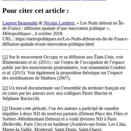
Pour citer cet article :
Laurent Beauguitte
&
Nicolas Lambert
, « Les Nuits debout en Île-
de-France : diffusion spatiale d’une innovation politique »,
Métropolitiques
, 4 octobre 2018.
URL : https://metropolitiques.eu/Les-Nuits-debout-en-Ile-de-France-
diffusion-spatiale-d-une-innovation-politique.html
[
1
]
Sur le mouvement Occupy et sa diffusion aux États-Unis, voir
Blumenkranz
et al.
(2011) ; sur l’enjeu de l’occupation de l’espace
public par des mouvements protestataires, voir notamment Combes
et al.
(2015). Voir également la proposition théorique sur l’espace
des mobilisations de Mathieu (2007).
[
2
]
Un travail documentaire sur l’ensemble du territoire français est
en cours par les auteurs avec nos collègues Pierre Blavier et
Stéphane Baciocchi.
[
3
]
Durant cette période, l’un des auteurs a participé de manière
régulière à deux ND du nord-est parisien (Debout Place des Fêtes et
Sorbier–Ménilmontant Debout) et a visité diverses ND à Paris
(Belleville, Paris 13e) et en banlieue (Asnières-sur-Seine, Les Lilas,
Marne-la-Vallée, Montreuil, Saint‑Denis, Saint‑Ouen).