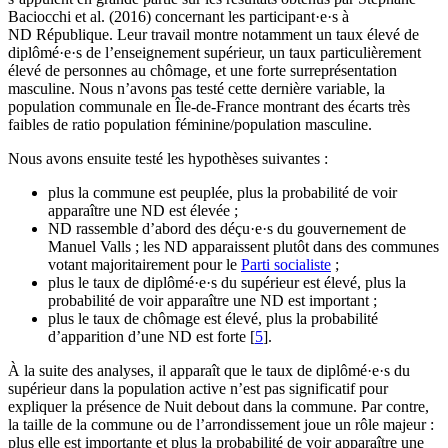
Baciocchi et al. (2016) concernant les participant·e·s à
ND République. Leur travail montre notamment un taux élevé de
diplômé·e·s de l’enseignement supérieur, un taux particulièrement
élevé de personnes au chômage, et une forte surreprésentation
masculine. Nous n’avons pas testé cette dernière variable, la
population communale en Île-de-France montrant des écarts très
faibles de ratio population féminine/population masculine.
Nous avons ensuite testé les hypothèses suivantes :
plus la commune est peuplée, plus la probabilité de voir
apparaître une ND est élevée ;
ND rassemble d’abord des déçu·e·s du gouvernement de
Manuel Valls ; les ND apparaissent plutôt dans des communes
votant majoritairement pour le
Parti socialiste
;
plus le taux de diplômé·e·s du supérieur est élevé, plus la
probabilité de voir apparaître une ND est important ;
plus le taux de chômage est élevé, plus la probabilité
d’apparition d’une ND est forte
[
5
]
.
À la suite des analyses, il apparaît que le taux de diplômé·e·s du
supérieur dans la population active n’est pas significatif pour
expliquer la présence de Nuit debout dans la commune. Par contre,
la taille de la commune ou de l’arrondissement joue un rôle majeur :
plus elle est importante et plus la probabilité de voir apparaître une