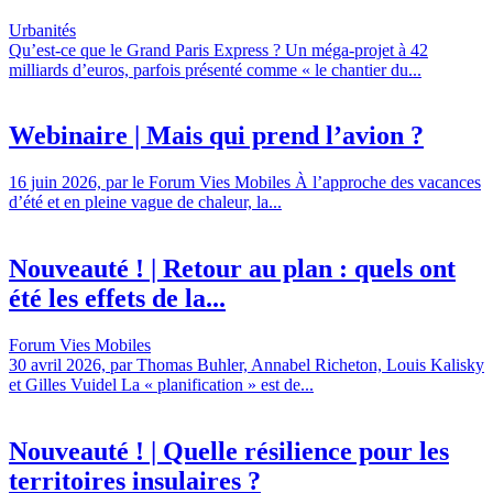
Urbanités
Qu’est-ce que le Grand Paris Express ? Un méga-projet à 42
milliards d’euros, parfois présenté comme « le chantier du...
Webinaire | Mais qui prend l’avion ?
16 juin 2026, par le Forum Vies Mobiles À l’approche des vacances
d’été et en pleine vague de chaleur, la...
Nouveauté ! | Retour au plan : quels ont
été les effets de la...
Forum Vies Mobiles
30 avril 2026, par Thomas Buhler, Annabel Richeton, Louis Kalisky
et Gilles Vuidel La « planification » est de...
Nouveauté ! | Quelle résilience pour les
territoires insulaires ?