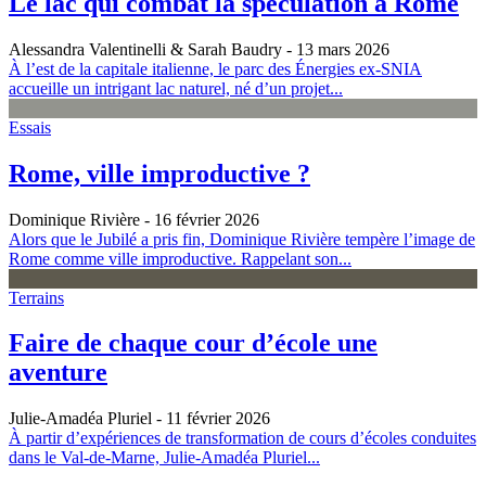
Le lac qui combat la spéculation à Rome
Alessandra Valentinelli & Sarah Baudry
- 13 mars 2026
À l’est de la capitale italienne, le parc des Énergies ex-SNIA
accueille un intrigant lac naturel, né d’un projet...
Essais
Rome, ville improductive ?
Dominique Rivière
- 16 février 2026
Alors que le Jubilé a pris fin, Dominique Rivière tempère l’image de
Rome comme ville improductive. Rappelant son...
Terrains
Faire de chaque cour d’école une
aventure
Julie-Amadéa Pluriel
- 11 février 2026
À partir d’expériences de transformation de cours d’écoles conduites
dans le Val-de-Marne, Julie-Amadéa Pluriel...