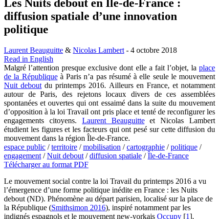
Les Nuits debout en Île-de-France :
diffusion spatiale d’une innovation
politique
Laurent Beauguitte
&
Nicolas Lambert
- 4 octobre 2018
Read in English
Malgré l’attention presque exclusive dont elle a fait l’objet, la
place
de la République
à Paris n’a pas résumé à elle seule le mouvement
Nuit debout
du printemps 2016. Ailleurs en France, et notamment
autour de Paris, des rejetons locaux divers de ces assemblées
spontanées et ouvertes qui ont essaimé dans la suite du mouvement
d’opposition à la loi Travail ont pris place et tenté de reconfigurer les
engagements citoyens.
Laurent Beauguitte
et Nicolas Lambert
étudient les figures et les facteurs qui ont pesé sur cette diffusion du
mouvement dans la région Île-de-France.
espace public
/
territoire
/
mobilisation
/
cartographie
/
politique
/
engagement
/
Nuit debout
/
diffusion spatiale
/
Île-de-France
Télécharger au format PDF
Le mouvement social contre la loi Travail du printemps 2016 a vu
l’émergence d’une forme politique inédite en France : les Nuits
debout (ND). Phénomène au départ parisien, localisé sur la place de
la République (
Smithsimon 2016
), inspiré notamment par les
indignés espagnols et le mouvement new-yorkais
Occupy
[
1
]
,