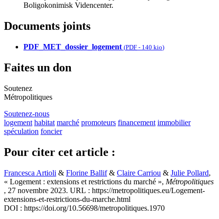
Boligokonimisk Videncenter.
Documents joints
PDF_MET_dossier_logement
(
PDF
-
140 kio
)
Faites un don
Soutenez
Métropolitiques
Soutenez-nous
logement
habitat
marché
promoteurs
financement
immobilier
spéculation
foncier
Pour citer cet article :
Francesca Artioli
&
Florine Ballif
&
Claire Carriou
&
Julie Pollard
,
« Logement : extensions et restrictions du marché »,
Métropolitiques
, 27 novembre 2023. URL : https://metropolitiques.eu/Logement-
extensions-et-restrictions-du-marche.html
DOI : https://doi.org/10.56698/metropolitiques.1970