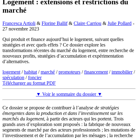
Logement : extensions et restrictions du
marché
Francesca Artioli
&
Florine Ballif
&
Claire Carriou
&
Julie Pollard
-
27 novembre 2023
Qui produit et finance aujourd’hui le logement, suivant quelles
stratégies et avec quels effets ? Ce dossier explore les
transformations récentes du marché du logement, entre recherche de
nouveaux profits, stratégies d’accumulation et expérimentation
d’alternatives.
logement
/
habitat
/
marché
/
promoteurs
/
financement
/
immobilier
/
spéculation
/
foncier
Télécharger au format PDF
▼ Voir le sommaire du dossier ▼
Ce dossier se propose de contribuer à l’analyse
de stratégies
émergentes dans la production et dans l’investissement sur les
marchés du logement
, à partir des acteurs qui les portent. Trois
grands axes d’exploration sont proposés : la fabrique de nouveaux
segments de marché par des acteurs professionnels ; les mutations de
l’investissement et de l’accumulation par les ménages ; la recherche