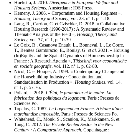
Hoekstra, J. 2010.
Divergence in European Welfare and
Housing Systems
, Amsterdam : IOS Press.
Kemeny, J. 2006. « Corporatism and Housing Regimes »,
Housing, Theory and Society
, vol. 23, n° 1, p. 1-18.
Lang, R., Carriou, C. et Czischke, D. 2018. « Collaborative
Housing Research (1990-2017) : A Systematic Review and
Thematic Analysis of the Field »,
Housing, Theory and
Society
, vol. 37, n° 1, p. 10-39.
Le Goix, R., Casanova Enault, L., Bonneval, L., Le Corre,
T., Benites‐Gambirazio, E., Boulay, G.
et al.
2021. « Housing
(In)Equity and the Spatial Dynamics of Homeownership in
France : A Research Agenda »,
Tijdschrift voor economische
en sociale geografie
, vol. 112, n° 1, p. 62-80.
Nicol, C. et Hooper, A. 1999. « Contemporary Change and
the Housebuilding Industry : Concentration and
Standardisation in Production »,
Housing Studies
, vol. 14,
n° 1, p. 57-76.
Pollard, J. 2018.
L’État, le promoteur et le maire. La
fabrication des politiques du logement
, Paris : Presses de
Sciences Po.
Topalov, C. 1987.
Le Logement en France. Histoire d’une
marchandise impossible
, Paris : Presses de Sciences Po.
Whitehead, C., Monk, S., Scanlon, K., Markkanen, S. et
Tang, C. 2012.
The Private Rented Sector in the New
Century : A Comparative Approach
, Copenhague :