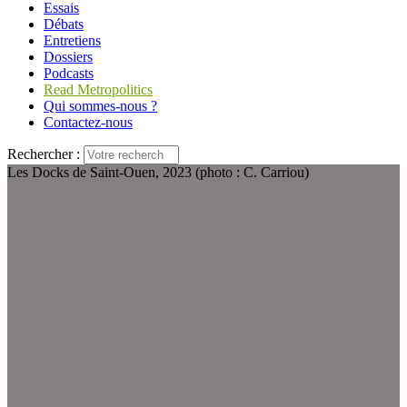
Essais
Débats
Entretiens
Dossiers
Podcasts
Read Metropolitics
Qui sommes-nous ?
Contactez-nous
Rechercher :
Les Docks de Saint-Ouen, 2023 (photo : C. Carriou)