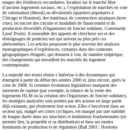
usages des résidences secondaires, location sur le marché libre
d’anciens logements sociaux, etc.), l’exploitation de marchés en voie
de valorisation (littoral) ou dévalorisés (quartiers populaires à
Chicago et Houston), des matériaux de construction atypiques (terre
crue), ou encore des circuits et modalités de financement et de
production diversifiés (Organismes de foncier solidaire,
Community
Land Trusts
). Il rassemble des apports de chercheur·ses et des
témoignages de praticien·nes qui suivent au plus près ces
phénomènes. Les articles proposent le plus souvent des analyses
monographiques d’expériences, certaines dans des contextes
géographiques éloignés, qui donnent à voir, de manière empirique,
des changements qui travaillent les marchés du logement
contemporains.
La majorité des textes réunis s’intéresse à des dynamiques qui
émergent à partir du début des années 2000 et, plus encore, après la
crise de 2008. Si certaines évolutions législatives marquent des
moments de rupture (par exemple, la relance de la vente des
logements HLM ou la création des Organismes de foncier solidaire),
les stratégies analysées sont portées par des acteurs en large partie
déjà existants, qui réorientent leur action. Elles s’inscrivent dans un
secteur qui, malgré ses crises cycliques, est marqué par une stabilité
de longue durée dans ses structures et institutions fondamentales (en
premier lieu, la propriété et sa distribution) et dans ses modes
dominants de production et de régulation (Ball 2003 ; Hoekstra