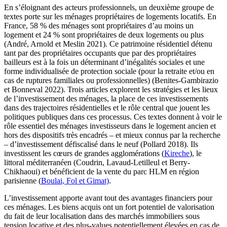
En s’éloignant des acteurs professionnels, un deuxième groupe de
textes porte sur les ménages propriétaires de logements locatifs. En
France, 58 % des ménages sont propriétaires d’au moins un
logement et 24 % sont propriétaires de deux logements ou plus
(André, Arnold et Meslin 2021). Ce patrimoine résidentiel détenu
tant par des propriétaires occupants que par des propriétaires
bailleurs est à la fois un déterminant d’inégalités sociales et une
forme individualisée de protection sociale (pour la retraite et/ou en
cas de ruptures familiales ou professionnelles) (Benites-Gambirazio
et Bonneval 2022). Trois articles explorent les stratégies et les lieux
de l’investissement des ménages, la place de ces investissements
dans des trajectoires résidentielles et le rôle central que jouent les
politiques publiques dans ces processus. Ces textes donnent à voir le
rôle essentiel des ménages investisseurs dans le logement ancien et
hors des dispositifs très encadrés – et mieux connus par la recherche
– d’investissement défiscalisé dans le neuf (Pollard 2018). Ils
investissent les cœurs de grandes agglomérations (
Kireche
), le
littoral méditerranéen (Coudrin, Lavaud-Letilleul et Berry-
Chikhaoui) et bénéficient de la vente du parc HLM en région
parisienne (
Boulai, Fol et Gimat)
.
L’investissement apporte avant tout des avantages financiers pour
ces ménages. Les biens acquis ont un fort potentiel de valorisation
du fait de leur localisation dans des marchés immobiliers sous
tension locative et des plus-values potentiellement élevées en cas de