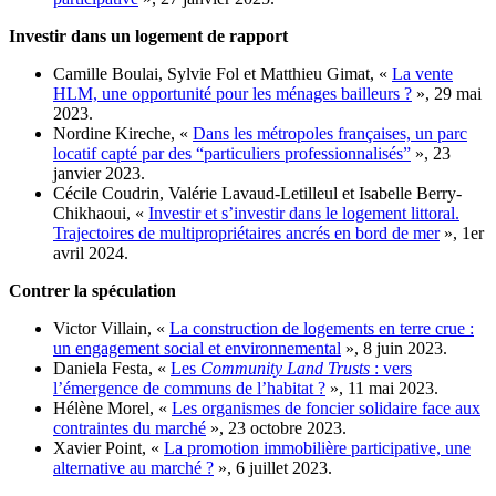
Investir dans un logement de rapport
Camille Boulai, Sylvie Fol et Matthieu Gimat, «
La vente
HLM, une opportunité pour les ménages bailleurs ?
», 29 mai
2023.
Nordine Kireche, «
Dans les métropoles françaises, un parc
locatif capté par des “particuliers professionnalisés”
», 23
janvier 2023.
Cécile Coudrin, Valérie Lavaud-Letilleul et Isabelle Berry-
Chikhaoui, «
Investir et s’investir dans le logement littoral.
Trajectoires de multipropriétaires ancrés en bord de mer
», 1er
avril 2024.
Contrer la spéculation
Victor Villain, «
La construction de logements en terre crue :
un engagement social et environnemental
», 8 juin 2023.
Daniela Festa, «
Les
Community Land Trusts
: vers
l’émergence de communs de l’habitat ?
», 11 mai 2023.
Hélène Morel, «
Les organismes de foncier solidaire face aux
contraintes du marché
», 23 octobre 2023.
Xavier Point, «
La promotion immobilière participative, une
alternative au marché ?
», 6 juillet 2023.