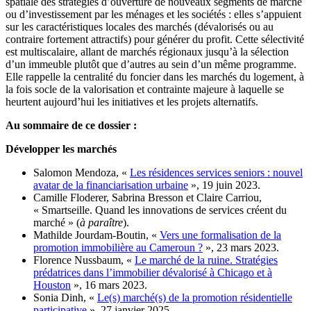
spatiale des stratégies d’ouverture de nouveaux segments de marché
ou d’investissement par les ménages et les sociétés : elles s’appuient
sur les caractéristiques locales des marchés (dévalorisés ou au
contraire fortement attractifs) pour générer du profit. Cette sélectivité
est multiscalaire, allant de marchés régionaux jusqu’à la sélection
d’un immeuble plutôt que d’autres au sein d’un même programme.
Elle rappelle la centralité du foncier dans les marchés du logement, à
la fois socle de la valorisation et contrainte majeure à laquelle se
heurtent aujourd’hui les initiatives et les projets alternatifs.
Au sommaire de ce dossier :
Développer les marchés
Salomon Mendoza, «
Les résidences services seniors : nouvel
avatar de la financiarisation urbaine
», 19 juin 2023.
Camille Floderer, Sabrina Bresson et Claire Carriou,
« Smartseille. Quand les innovations de services créent du
marché » (
à paraître
).
Mathilde Jourdam-Boutin, «
Vers une formalisation de la
promotion immobilière au Cameroun ?
», 23 mars 2023.
Florence Nussbaum, «
Le marché de la ruine. Stratégies
prédatrices dans l’immobilier dévalorisé à Chicago et à
Houston
», 16 mars 2023.
Sonia Dinh, «
Le(s) marché(s) de la promotion résidentielle
participative
», 27 janvier 2025.