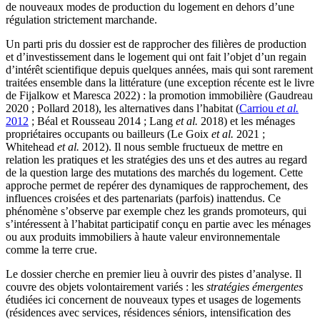
de nouveaux modes de production du logement en dehors d’une
régulation strictement marchande.
Un parti pris du dossier est de rapprocher des filières de production
et d’investissement dans le logement qui ont fait l’objet d’un regain
d’intérêt scientifique depuis quelques années, mais qui sont rarement
traitées ensemble dans la littérature (une exception récente est le livre
de Fijalkow et Maresca 2022) : la promotion immobilière (Gaudreau
2020 ; Pollard 2018), les alternatives dans l’habitat (
Carriou
et al.
2012
; Béal et Rousseau 2014 ; Lang
et al.
2018) et les ménages
propriétaires occupants ou bailleurs (Le Goix
et al.
2021 ;
Whitehead
et al.
2012). Il nous semble fructueux de mettre en
relation les pratiques et les stratégies des uns et des autres au regard
de la question large des mutations des marchés du logement. Cette
approche permet de repérer des dynamiques de rapprochement, des
influences croisées et des partenariats (parfois) inattendus. Ce
phénomène s’observe par exemple chez les grands promoteurs, qui
s’intéressent à l’habitat participatif conçu en partie avec les ménages
ou aux produits immobiliers à haute valeur environnementale
comme la terre crue.
Le dossier cherche en premier lieu à ouvrir des pistes d’analyse. Il
couvre des objets volontairement variés : les
stratégies émergentes
étudiées ici concernent de nouveaux types et usages de logements
(résidences avec services, résidences séniors, intensification des