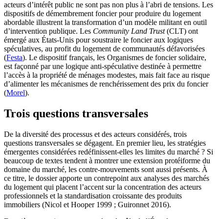
acteurs d’intérêt public ne sont pas non plus à l’abri de tensions. Les
dispositifs de démembrement foncier pour produire du logement
abordable illustrent la transformation d’un modèle militant en outil
d’intervention publique. Les
Community Land Trust
(CLT) ont
émergé aux États-Unis pour soustraire le foncier aux logiques
spéculatives, au profit du logement de communautés défavorisées
(
Festa
). Le dispositif français, les Organismes de foncier solidaire,
est façonné par une logique anti-spéculative destinée à permettre
l’accès à la propriété de ménages modestes, mais fait face au risque
d’alimenter les mécanismes de renchérissement des prix du foncier
(
Morel
).
Trois questions transversales
De la diversité des processus et des acteurs considérés, trois
questions transversales se dégagent. En premier lieu, les stratégies
émergentes considérées redéfinissent-elles les limites du marché ? Si
beaucoup de textes tendent à montrer une extension protéiforme du
domaine du marché, les contre-mouvements sont aussi présents. À
ce titre, le dossier apporte un contrepoint aux analyses des marchés
du logement qui placent l’accent sur la concentration des acteurs
professionnels et la standardisation croissante des produits
immobiliers (Nicol et Hooper 1999 ; Guironnet 2016).