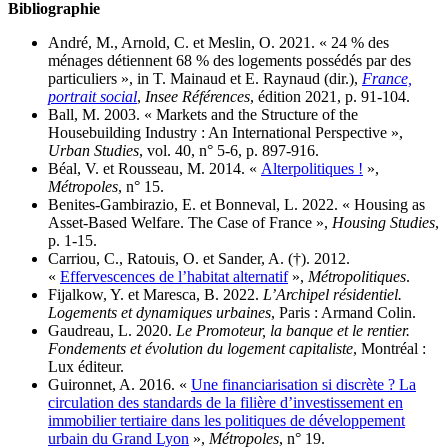
Bibliographie
André, M., Arnold, C. et Meslin, O. 2021. « 24 % des
ménages détiennent 68 % des logements possédés par des
particuliers », in T. Mainaud et E. Raynaud (dir.),
France,
portrait social
,
Insee Références
, édition 2021, p. 91‑104.
Ball, M. 2003. « Markets and the Structure of the
Housebuilding Industry : An International Perspective »,
Urban Studies
, vol. 40, n° 5-6, p. 897-916.
Béal, V. et Rousseau, M. 2014. «
Alterpolitiques !
»,
Métropoles
, n° 15.
Benites-Gambirazio, E. et Bonneval, L. 2022. « Housing as
Asset-Based Welfare. The Case of France »,
Housing Studies
,
p. 1‑15.
Carriou, C., Ratouis, O. et Sander, A. (†). 2012.
«
Effervescences de l’habitat alternatif
»,
Métropolitiques
.
Fijalkow, Y. et Maresca, B. 2022.
L’Archipel résidentiel.
Logements et dynamiques urbaines
, Paris : Armand Colin.
Gaudreau, L. 2020.
Le Promoteur, la banque et le rentier.
Fondements et évolution du logement capitaliste
, Montréal :
Lux éditeur.
Guironnet, A. 2016. «
Une financiarisation si discrète ? La
circulation des standards de la filière d’investissement en
immobilier tertiaire dans les politiques de développement
urbain du Grand Lyon
»,
Métropoles
, n° 19.