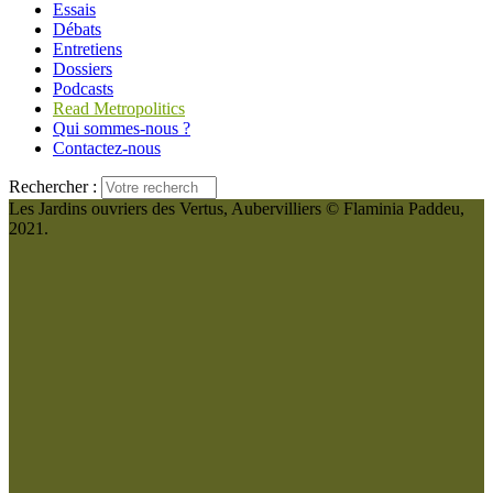
Essais
Débats
Entretiens
Dossiers
Podcasts
Read Metropolitics
Qui sommes-nous ?
Contactez-nous
Rechercher :
Les Jardins ouvriers des Vertus, Aubervilliers © Flaminia Paddeu,
2021.