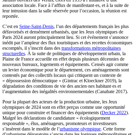
association locale. Face à l’afflux de manifestant·es, et à la suite de
leur intrusion dans la salle réservée pour l’occasion, la réunion est
reportée.
C’est en
Seine-Saint-Denis
, l’un des départements français les plus
défavorisés et densément urbanisés, que les Jeux olympiques de
Paris 2024 auront principalement lieu. Si cet événement s’annonce
inédit par l’ampleur des flux touristiques et des recettes économiques
escomptés, il s’inscrit dans des
transformations métropolitaines
structurelles
. À la suite de politiques de développement urbain, la
Plaine de France accueille en effet depuis plusieurs décennies de
nouveaux bureaux, logements et équipements. Censés agir comme
un levier économique pour le département, ces aménagements sont
contestés par des collectifs locaux qui critiquent un contexte de
« dépossession démocratique » (Gintrac et Kloeckner 2019), la
dégradation des conditions de vie des ancien·nes habitant·es et
l’augmentation des inégalités environnementales (Canabate 2017).
Pour la plupart des acteurs de la production urbaine, les Jeux
olympiques de 2024 sont en effet perçus comme une opportunité
unique pour construire et financer des équipements (
Decker 2022
).
Malgré les déclarations de candidature « écologiquement
responsable », élus, aménageurs, promoteurs et investisseurs
s’insèrent dans le modèle de l’
urbanisme olympique
. Cette forme
d’urbanisme dérogatoire s’ancre dans les logiques métropolitaines et