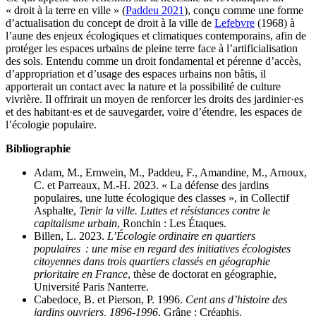
« droit à la terre en ville » (
Paddeu 2021
), conçu comme une forme
d’actualisation du concept de droit à la ville de
Lefebvre
(1968) à
l’aune des enjeux écologiques et climatiques contemporains, afin de
protéger les espaces urbains de pleine terre face à l’artificialisation
des sols. Entendu comme un droit fondamental et pérenne d’accès,
d’appropriation et d’usage des espaces urbains non bâtis, il
apporterait un contact avec la nature et la possibilité de culture
vivrière. Il offrirait un moyen de renforcer les droits des jardinier·es
et des habitant·es et de sauvegarder, voire d’étendre, les espaces de
l’écologie populaire.
Bibliographie
Adam, M., Ernwein, M., Paddeu, F., Amandine, M., Arnoux,
C. et Parreaux, M.-H. 2023. « La défense des jardins
populaires, une lutte écologique des classes », in Collectif
Asphalte,
Tenir la ville. Luttes et résistances contre le
capitalisme urbain
, Ronchin : Les Étaques.
Billen, L. 2023.
L’Écologie ordinaire en quartiers
populaires : une mise en regard des initiatives écologistes
citoyennes dans trois quartiers classés en géographie
prioritaire en France
, thèse de doctorat en géographie,
Université Paris Nanterre.
Cabedoce, B. et Pierson, P. 1996.
Cent ans d’histoire des
jardins ouvriers, 1896-1996
, Grâne : Créaphis.