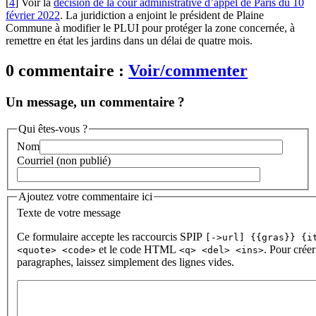
[
4
]
Voir la
décision de la cour administrative d’appel de Paris du 10
février 2022
. La juridiction a enjoint le président de Plaine
Commune à modifier le PLUI pour protéger la zone concernée, à
remettre en état les jardins dans un délai de quatre mois.
0 commentaire :
Voir/commenter
Un message, un commentaire ?
Qui êtes-vous ?
Nom
Courriel (non publié)
Ajoutez votre commentaire ici
Texte de votre message
Ce formulaire accepte les raccourcis SPIP
[->url] {{gras}} {i
et le code HTML
. Pour créer
<quote> <code>
<q> <del> <ins>
paragraphes, laissez simplement des lignes vides.