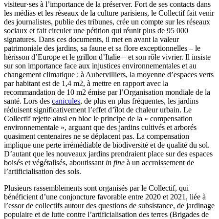
visiteur·ses à l’importance de la préserver. Fort de ses contacts dans
les médias et les réseaux de la culture parisiens, le Collectif fait venir
des journalistes, publie des tribunes, crée un compte sur les réseaux
sociaux et fait circuler une pétition qui réunit plus de 95 000
signatures. Dans ces documents, il met en avant la valeur
patrimoniale des jardins, sa faune et sa flore exceptionnelles – le
hérisson d’Europe et le grillon d’Italie – et son rôle vivrier. Il insiste
sur son importance face aux injustices environnementales et au
changement climatique : à Aubervilliers, la moyenne d’espaces verts
par habitant est de 1,4 m2, à mettre en rapport avec la
recommandation de 10 m2 émise par l’Organisation mondiale de la
santé. Lors des
canicules
, de plus en plus fréquentes, les jardins
réduisent significativement l’effet d’îlot de chaleur urbain. Le
Collectif rejette ainsi en bloc le principe de la « compensation
environnementale », arguant que des jardins cultivés et arborés
quasiment centenaires ne se déplacent pas. La compensation
implique une perte irrémédiable de biodiversité et de qualité du sol.
D’autant que les nouveaux jardins prendraient place sur des espaces
boisés et végétalisés, aboutissant
in fine
à un accroissement de
l’artificialisation des sols.
Plusieurs rassemblements sont organisés par le Collectif, qui
bénéficient d’une conjoncture favorable entre 2020 et 2021, liée à
l’essor de collectifs autour des questions de subsistance, de jardinage
populaire et de lutte contre l’artificialisation des terres (Brigades de