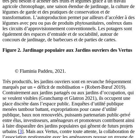
très peu besoin d’acheter des fruits et légumes grâce à un travail
agricole chronophage, une saison étendue de jardinage, la culture de
légumes de garde et des pratiques de conservation et de
transformation. L’autoproduction permet par ailleurs d’accéder à des
légumes avec peu ou pas de produits phytosanitaires, onéreux dans
les circuits d’approvisionnement conventionnels. Les potagers sont
également des espaces d’entraide et de sociabilité, autour de
concours de jardinage, de barbecues et de parties de cartes.
Figure 2. Jardinage populaire aux Jardins ouvriers des Vertus
© Flaminia Paddeu, 2021.
Très productifs, les jardins ouvriers sont en revanche fréquemment
marqués par un « déficit de mobilisation » (Robert-Bœuf 2019).
Contrairement aux jardins partagés ou aux jardins d’occupation, qui
se veulent visibles (Granchamp et Glatron 2021), ils occupent une
place discrète dans l’espace public. Enquêtes d’utilité publique
menées tambour battant, expropriations pour cause d’utilité
publique, baux non renouvelés, puissants partenariats public-privé
entre élus, investisseurs, aménageurs et promoteurs contribuent ainsi
à faire disparaître des jardins populaires qui gênent de futurs projets
urbains
[
3
]
. Mais aux Vertus, contre toute attente, la collaboration de
l’association gestionnaire avec les aménageurs pousse un groupe de