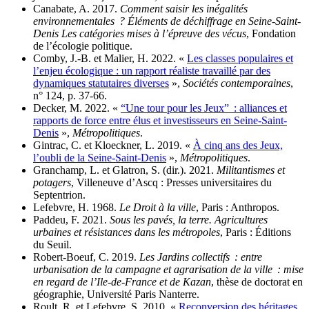
Canabate, A. 2017.
Comment saisir les inégalités
environnementales ? Éléments de déchiffrage en Seine-Saint-
Denis Les catégories mises à l’épreuve des vécus
, Fondation
de l’écologie politique.
Comby, J.-B. et Malier, H. 2022. «
Les classes populaires et
l’enjeu écologique : un rapport réaliste travaillé par des
dynamiques statutaires diverses
»,
Sociétés contemporaines
,
n° 124, p. 37-66.
Decker, M. 2022. «
“Une tour pour les Jeux” : alliances et
rapports de force entre élus et investisseurs en Seine-Saint-
Denis
»,
Métropolitiques
.
Gintrac, C. et Kloeckner, L. 2019. «
À cinq ans des Jeux,
l’oubli de la Seine-Saint-Denis
»,
Métropolitiques
.
Granchamp, L. et Glatron, S. (dir.). 2021.
Militantismes et
potagers
, Villeneuve d’Ascq : Presses universitaires du
Septentrion.
Lefebvre, H. 1968.
Le Droit à la ville
, Paris : Anthropos.
Paddeu, F. 2021.
Sous les pavés, la terre. Agricultures
urbaines et résistances dans les métropoles
, Paris : Éditions
du Seuil.
Robert-Boeuf, C. 2019.
Les Jardins collectifs : entre
urbanisation de la campagne et agrarisation de la ville : mise
en regard de l’Ile-de-France et de Kazan
, thèse de doctorat en
géographie, Université Paris Nanterre.
Roult, R. et Lefebvre, S. 2010. «
Reconversion des héritages