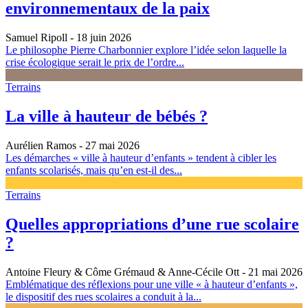
environnementaux de la paix
Samuel Ripoll
- 18 juin 2026
Le philosophe Pierre Charbonnier explore l’idée selon laquelle la
crise écologique serait le prix de l’ordre...
Terrains
La ville à hauteur de bébés ?
Aurélien Ramos
- 27 mai 2026
Les démarches « ville à hauteur d’enfants » tendent à cibler les
enfants scolarisés, mais qu’en est-il des...
Terrains
Quelles appropriations d’une rue scolaire
?
Antoine Fleury & Côme Grémaud & Anne-Cécile Ott
- 21 mai 2026
Emblématique des réflexions pour une ville « à hauteur d’enfants »,
le dispositif des rues scolaires a conduit à la...