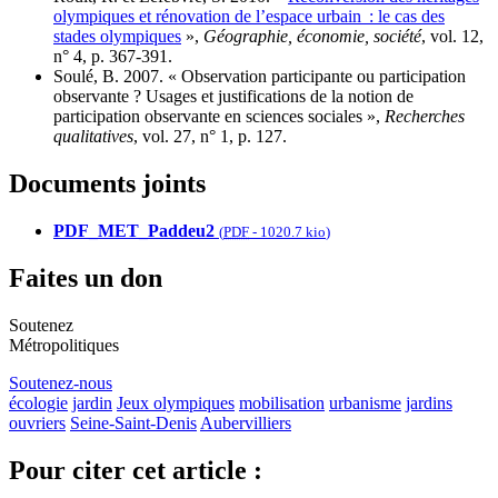
olympiques et rénovation de l’espace urbain : le cas des
stades olympiques
»,
Géographie, économie, société
, vol. 12,
n° 4, p. 367-391.
Soulé, B. 2007. « Observation participante ou participation
observante ? Usages et justifications de la notion de
participation observante en sciences sociales »,
Recherches
qualitatives
, vol. 27, n° 1, p. 127.
Documents joints
PDF_MET_Paddeu2
(
PDF
-
1020.7 kio
)
Faites un don
Soutenez
Métropolitiques
Soutenez-nous
écologie
jardin
Jeux olympiques
mobilisation
urbanisme
jardins
ouvriers
Seine-Saint-Denis
Aubervilliers
Pour citer cet article :