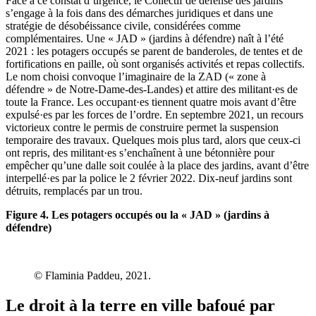
Face à ce constat d’urgence, le Collectif de défense des jardins
s’engage à la fois dans des démarches juridiques et dans une
stratégie de désobéissance civile, considérées comme
complémentaires. Une « JAD » (jardins à défendre) naît à l’été
2021 : les potagers occupés se parent de banderoles, de tentes et de
fortifications en paille, où sont organisés activités et repas collectifs.
Le nom choisi convoque l’imaginaire de la ZAD (« zone à
défendre » de Notre-Dame-des-Landes) et attire des militant·es de
toute la France. Les occupant·es tiennent quatre mois avant d’être
expulsé·es par les forces de l’ordre. En septembre 2021, un recours
victorieux contre le permis de construire permet la suspension
temporaire des travaux. Quelques mois plus tard, alors que ceux-ci
ont repris, des militant·es s’enchaînent à une bétonnière pour
empêcher qu’une dalle soit coulée à la place des jardins, avant d’être
interpellé·es par la police le 2 février 2022. Dix-neuf jardins sont
détruits, remplacés par un trou.
Figure 4. Les potagers occupés ou la « JAD » (jardins à
défendre)
© Flaminia Paddeu, 2021.
Le droit à la terre en ville bafoué par