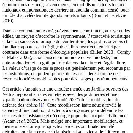
économiques des méga-événements, en mobilisant acteurs locaux,
nationaux et internationaux derrière un agenda commun censé jouer
un rôle d’accélérateur de grands projets urbains (Roult et Lefebvre
2010).
Dans ce contexte où les méga-événements constituent, aux yeux des
édiles, un moyen d’accroître le rayonnement, l’attractivité touristique
et la croissance économique de leur territoire, les jardins ouvriers et
familiaux apparaissent négligeables. Ils s’inscrivent en effet par
contraste dans une forme d’écologie populaire (Billen 2023 ; Comby
et Malier 2022), caractérisée par un mode de vie modeste, une
autoproduction et un goût pour le dehors, la nature et l’agriculture.
La valeur d’usage de ces espaces est généralement peu reconnue par
les institutions, ce qui leur permet de les considérer comme des
réserves foncières mobilisables pour des usages plus rémunérateurs.
Cet article s’appuie sur une enquête menée aux Jardins ouvriers des
Vertus, reposant sur des entretiens avec des jardinier·es et une
« participation observante » (Soulé 2007) de la mobilisation de
défense des jardins
[
1
]
. Cette mobilisation inattendue a révélé la
capacité d’une coalition d’acteurs à s’organiser pour défendre les
espaces de subsistance et d’écologie populaire auxquels ils tiennent
(Adam
et al.
2023). Mais malgré une importante mobilisation, et
même une victoire juridique, les parcelles ont finalement été
détruites pour laisser place à la piscine. La justice a de fait reconnu