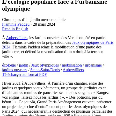
L’écologie populaire face à l’urbanisme
olympique
Chroniques d’un jardin ouvrier en lutte
Flaminia Paddeu
- 28 mars 2024
Read in English
À
Aubervilliers
, les Jardins ouvriers des Vertus ont été en partie
détruits dans le cadre de la préparation des
Jeux olympiques de Paris
2024
. Flaminia Paddeu relate la mobilisation d’une partie des
jardinier·es et défend la revendication d’un « droit à la terre en
ville ».
écologie
/
jardin
/
Jeux olympiques
/
mobilisation
/
urbanisme
/
jardins ouvriers
/
Seine-Saint-Denis
/
Aubervilliers
Télécharger au format PDF
Hiver 2021 à Aubervilliers. À l’arrière d’un chantier, entre des
jardins et quelques vieux bâtiments, un groupe de jardinier·es et
d’habitant·es muni·es de pancartes scande des slogans : « Rangez
vos engins, laissez-nous les jardins ! », « Des potirons, pas du
béton ! ». Ce jour-là, Grand Paris Aménagement est venu présenter
un projet de piscine d’entraînement pour les Jeux olympiques de
Paris 2024, qui nécessiterait la destruction de plusieurs parcelles des
Jardins ouvriers des Vertus, créés en 1935 à l’initiative d’une