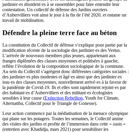
jardinier·es dissident·es à se rassembler pour faire entendre leur
contestation. Un collectif de défense des Jardins ouvriers
d’Aubervilliers voit ainsi le jour à la fin de l’été 2020, et entame un
travail de mobilisation.
Défendre la pleine terre face au béton
La constitution du Collectif de défense s’explique pour partie par la
modification récente de la sociologie des jardinier·es des Vertus.
L’arrivée de nouveaux membres plus jeunes, appartenant aux
franges diplômées des classes moyennes et politisées à gauche,
reflète l’évolution de la composition sociologique de la commune.
Au sein du Collectif s’agrègent donc différentes catégories sociales :
des jardinier·es plus modestes et âgé·es ainsi que des jardinier·es
issu·es des classes moyennes, nouvellement arrivé·es à la faveur de
la pandémie de Covid-19. Ils et elles sont rapidement rejoint·es par
des habitant·es d’Aubervilliers et des militant·es écologistes
sensibles à leur cause (
Extinction Rebellion
, Youth for Climate,
Alternatiba, Collectif pour le Triangle de Gonesse).
Leur action commence par la médiatisation de la menace olympique
qui plane sur les potagers. Toutes les semaines, le Collectif anime
des visites des jardins et profite de l’immersion dans cette « oasis »
(entretien avec Khadidja, mars 2021) pour sensibiliser les