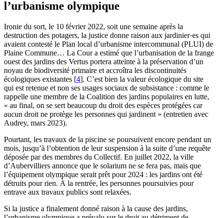
l’urbanisme olympique
Ironie du sort, le 10 février 2022, soit une semaine après la
destruction des potagers, la justice donne raison aux jardinier·es qui
avaient contesté le Plan local d’urbanisme intercommunal (PLUI) de
Plaine Commune… La Cour a estimé que l’urbanisation de la frange
ouest des jardins des Vertus portera atteinte à la préservation d’un
noyau de biodiversité primaire et accroîtra les discontinuités
écologiques existantes
[
4
]
. C’est bien la valeur écologique du site
qui est retenue et non ses usages sociaux de subsistance : comme le
rappelle une membre de la Coalition des jardins populaires en lutte,
« au final, on se sert beaucoup du droit des espèces protégées car
aucun droit ne protège les personnes qui jardinent » (entretien avec
Audrey, mars 2023).
Pourtant, les travaux de la piscine se poursuivent encore pendant un
mois, jusqu’à l’obtention de leur suspension à la suite d’une requête
déposée par des membres du Collectif. En juillet 2022, la ville
d’Aubervilliers annonce que le solarium ne se fera pas, mais que
l’équipement olympique serait prêt pour 2024 : les jardins ont été
détruits pour rien. À la rentrée, les personnes poursuivies pour
entrave aux travaux publics sont relaxées.
Si la justice a finalement donné raison à la cause des jardins,
l’urbanisme olympique a prévalu sur le droit au détriment de