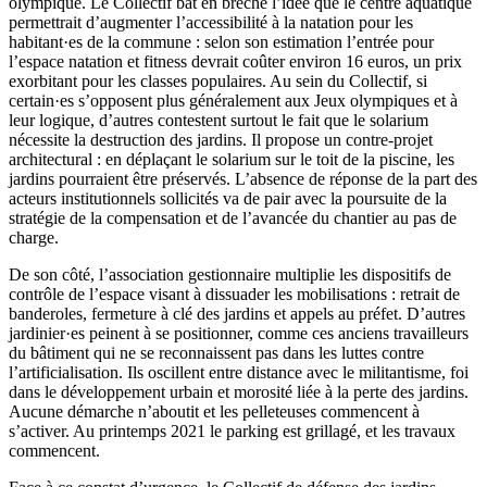
olympique. Le Collectif bat en brèche l’idée que le centre aquatique
permettrait d’augmenter l’accessibilité à la natation pour les
habitant·es de la commune : selon son estimation l’entrée pour
l’espace natation et fitness devrait coûter environ 16 euros, un prix
exorbitant pour les classes populaires. Au sein du Collectif, si
certain·es s’opposent plus généralement aux Jeux olympiques et à
leur logique, d’autres contestent surtout le fait que le solarium
nécessite la destruction des jardins. Il propose un contre-projet
architectural : en déplaçant le solarium sur le toit de la piscine, les
jardins pourraient être préservés. L’absence de réponse de la part des
acteurs institutionnels sollicités va de pair avec la poursuite de la
stratégie de la compensation et de l’avancée du chantier au pas de
charge.
De son côté, l’association gestionnaire multiplie les dispositifs de
contrôle de l’espace visant à dissuader les mobilisations : retrait de
banderoles, fermeture à clé des jardins et appels au préfet. D’autres
jardinier·es peinent à se positionner, comme ces anciens travailleurs
du bâtiment qui ne se reconnaissent pas dans les luttes contre
l’artificialisation. Ils oscillent entre distance avec le militantisme, foi
dans le développement urbain et morosité liée à la perte des jardins.
Aucune démarche n’aboutit et les pelleteuses commencent à
s’activer. Au printemps 2021 le parking est grillagé, et les travaux
commencent.