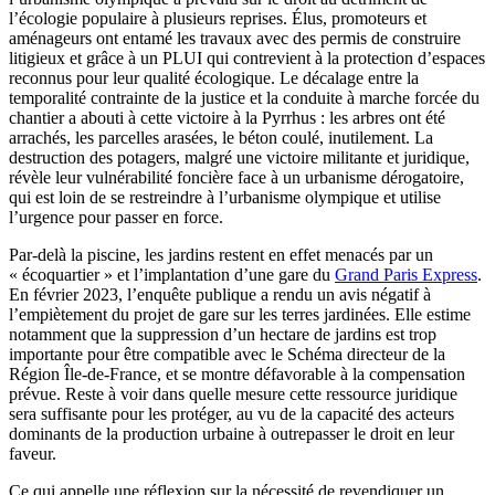
l’écologie populaire à plusieurs reprises. Élus, promoteurs et
aménageurs ont entamé les travaux avec des permis de construire
litigieux et grâce à un PLUI qui contrevient à la protection d’espaces
reconnus pour leur qualité écologique. Le décalage entre la
temporalité contrainte de la justice et la conduite à marche forcée du
chantier a abouti à cette victoire à la Pyrrhus : les arbres ont été
arrachés, les parcelles arasées, le béton coulé, inutilement. La
destruction des potagers, malgré une victoire militante et juridique,
révèle leur vulnérabilité foncière face à un urbanisme dérogatoire,
qui est loin de se restreindre à l’urbanisme olympique et utilise
l’urgence pour passer en force.
Par-delà la piscine, les jardins restent en effet menacés par un
« écoquartier » et l’implantation d’une gare du
Grand Paris Express
.
En février 2023, l’enquête publique a rendu un avis négatif à
l’empiètement du projet de gare sur les terres jardinées. Elle estime
notamment que la suppression d’un hectare de jardins est trop
importante pour être compatible avec le Schéma directeur de la
Région Île-de-France, et se montre défavorable à la compensation
prévue. Reste à voir dans quelle mesure cette ressource juridique
sera suffisante pour les protéger, au vu de la capacité des acteurs
dominants de la production urbaine à outrepasser le droit en leur
faveur.
Ce qui appelle une réflexion sur la nécessité de revendiquer un