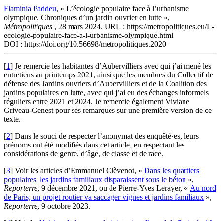
Flaminia Paddeu
, « L’écologie populaire face à l’urbanisme
olympique. Chroniques d’un jardin ouvrier en lutte »,
Métropolitiques
, 28 mars 2024. URL : https://metropolitiques.eu/L-
ecologie-populaire-face-a-l-urbanisme-olympique.html
DOI : https://doi.org/10.56698/metropolitiques.2020
[
1
]
Je remercie les habitantes d’Aubervilliers avec qui j’ai mené les
entretiens au printemps 2021, ainsi que les membres du Collectif de
défense des Jardins ouvriers d’Aubervilliers et de la Coalition des
jardins populaires en lutte, avec qui j’ai eu des échanges informels
réguliers entre 2021 et 2024. Je remercie également Viviane
Griveau-Genest pour ses remarques sur une première version de ce
texte.
[
2
]
Dans le souci de respecter l’anonymat des enquêté·es, leurs
prénoms ont été modifiés dans cet article, en respectant les
considérations de genre, d’âge, de classe et de race.
[
3
]
Voir les articles d’Emmanuel Clèvenot, «
Dans les quartiers
populaires, les jardins familiaux disparaissent sous le béton
»,
Reporterre
, 9 décembre 2021, ou de Pierre-Yves Lerayer, «
Au nord
de Paris, un projet routier va saccager vignes et jardins familiaux
»,
Reporterre
, 9 octobre 2023.