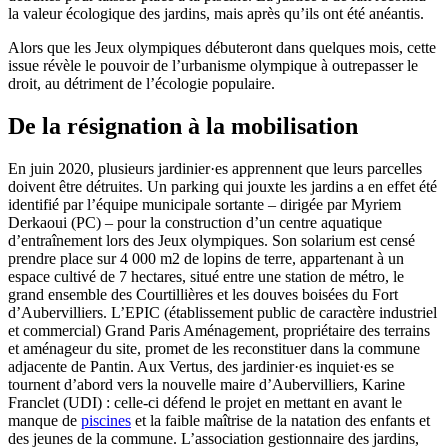
la valeur écologique des jardins, mais après qu’ils ont été anéantis.
Alors que les Jeux olympiques débuteront dans quelques mois, cette
issue révèle le pouvoir de l’urbanisme olympique à outrepasser le
droit, au détriment de l’écologie populaire.
De la résignation à la mobilisation
En juin 2020, plusieurs jardinier·es apprennent que leurs parcelles
doivent être détruites. Un parking qui jouxte les jardins a en effet été
identifié par l’équipe municipale sortante – dirigée par Myriem
Derkaoui (PC) – pour la construction d’un centre aquatique
d’entraînement lors des Jeux olympiques. Son solarium est censé
prendre place sur 4 000 m2 de lopins de terre, appartenant à un
espace cultivé de 7 hectares, situé entre une station de métro, le
grand ensemble des Courtillières et les douves boisées du Fort
d’Aubervilliers. L’EPIC (établissement public de caractère industriel
et commercial) Grand Paris Aménagement, propriétaire des terrains
et aménageur du site, promet de les reconstituer dans la commune
adjacente de Pantin. Aux Vertus, des jardinier·es inquiet·es se
tournent d’abord vers la nouvelle maire d’Aubervilliers, Karine
Franclet (UDI) : celle-ci défend le projet en mettant en avant le
manque de
piscines
et la faible maîtrise de la natation des enfants et
des jeunes de la commune. L’association gestionnaire des jardins,