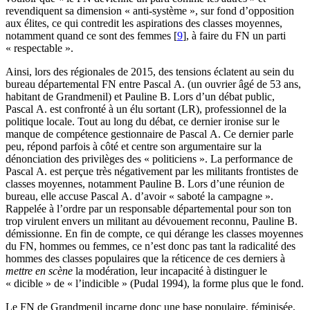
revendiquent sa dimension « anti-système », sur fond d’opposition
aux élites, ce qui contredit les aspirations des classes moyennes,
notamment quand ce sont des femmes
[
9
]
, à faire du FN un parti
« respectable ».
Ainsi, lors des régionales de 2015, des tensions éclatent au sein du
bureau départemental FN entre Pascal A. (un ouvrier âgé de 53 ans,
habitant de Grandmenil) et Pauline B. Lors d’un débat public,
Pascal A. est confronté à un élu sortant (LR), professionnel de la
politique locale. Tout au long du débat, ce dernier ironise sur le
manque de compétence gestionnaire de Pascal A. Ce dernier parle
peu, répond parfois à côté et centre son argumentaire sur la
dénonciation des privilèges des « politiciens ». La performance de
Pascal A. est perçue très négativement par les militants frontistes de
classes moyennes, notamment Pauline B. Lors d’une réunion de
bureau, elle accuse Pascal A. d’avoir « saboté la campagne ».
Rappelée à l’ordre par un responsable départemental pour son ton
trop virulent envers un militant au dévouement reconnu, Pauline B.
démissionne. En fin de compte, ce qui dérange les classes moyennes
du FN, hommes ou femmes, ce n’est donc pas tant la radicalité des
hommes des classes populaires que la réticence de ces derniers à
mettre en scène
la modération, leur incapacité à distinguer le
« dicible » de « l’indicible » (Pudal 1994), la forme plus que le fond.
Le FN de Grandmenil incarne donc une base populaire, féminisée,