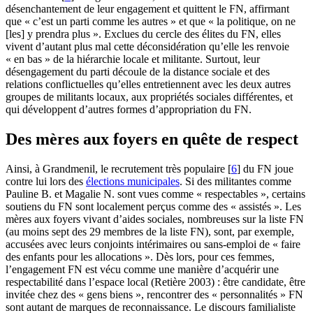
désenchantement de leur engagement et quittent le FN, affirmant
que « c’est un parti comme les autres » et que « la politique, on ne
[les] y prendra plus ». Exclues du cercle des élites du FN, elles
vivent d’autant plus mal cette déconsidération qu’elle les renvoie
« en bas » de la hiérarchie locale et militante. Surtout, leur
désengagement du parti découle de la distance sociale et des
relations conflictuelles qu’elles entretiennent avec les deux autres
groupes de militants locaux, aux propriétés sociales différentes, et
qui développent d’autres formes d’appropriation du FN.
Des mères aux foyers en quête de respect
Ainsi, à Grandmenil, le recrutement très populaire
[
6
]
du FN joue
contre lui lors des
élections municipales
. Si des militantes comme
Pauline B. et Magalie N. sont vues comme « respectables », certains
soutiens du FN sont localement perçus comme des « assistés ». Les
mères aux foyers vivant d’aides sociales, nombreuses sur la liste FN
(au moins sept des 29 membres de la liste FN), sont, par exemple,
accusées avec leurs conjoints intérimaires ou sans-emploi de « faire
des enfants pour les allocations ». Dès lors, pour ces femmes,
l’engagement FN est vécu comme une manière d’acquérir une
respectabilité dans l’espace local (Retière 2003) : être candidate, être
invitée chez des « gens biens », rencontrer des « personnalités » FN
sont autant de marques de reconnaissance. Le discours familialiste