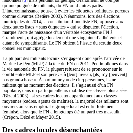
nationales
[
3
]
mais pendant longtemps, Grandmenil ne compte
qu’une poignée de militants, du FN ou d’autres partis.
L’interconnaissance pousse à éviter les étiquettes politiques, perçues
comme clivantes (Retière 2003). Néanmoins, lors des élections
municipales de 2014, la constitution d’une liste FN, opposée aux
deux autres listes « sans étiquettes » qui se disputent l’élection,
marque l’acte de naissance d’un véritable écosystème FN à
Grandmenil, qui agrège localement une vingtaine d’adhérents et
autant de sympathisants. Le FN obtient à l’issue du scrutin deux
conseillers municipaux.
La plupart des militants locaux s’engagent donc après l’arrivée de
Marine Le Pen (MLP) à la tête du FN en 2011. Peu impliqués dans
la vie nationale du FN, la plupart refusent de se prononcer sur le
conflit entre MLP et son père : « à [leur] niveau, [ils] n’y [peuvent]
pas grand-chose ». À part un noyau de cinq personnes, ils ne
militent qu’au moment des élections. Il s’agit aussi d’un FN
populaire, dans un parti qui ailleurs mobilise des classes plus aisées
(Bizeul 2003) : si ses cadres locaux appartiennent aux classes
moyennes (cadres, agents de maîtrise), la majorité des militants sont
ouvriers ou sans-emploi. Le groupe local est enfin fortement
féminisé, alors que le FN a longtemps été un parti très masculin
(Crépon, Dézé et Mayer 2015).
Des cadres locales désenchantées