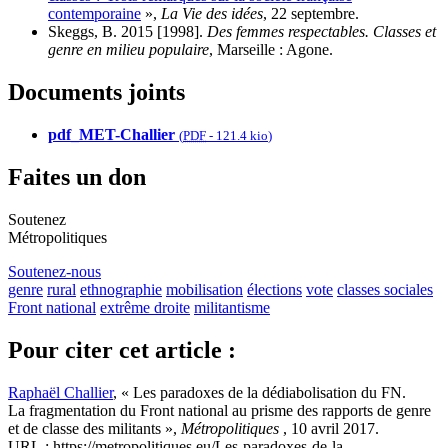
contemporaine
»,
La Vie des idées
, 22 septembre.
Skeggs, B. 2015 [1998].
Des femmes respectables. Classes et
genre en milieu populaire
, Marseille : Agone.
Documents joints
pdf_MET-Challier
(
PDF
-
121.4 kio
)
Faites un don
Soutenez
Métropolitiques
Soutenez-nous
genre
rural
ethnographie
mobilisation
élections
vote
classes sociales
Front national
extrême droite
militantisme
Pour citer cet article :
Raphaël Challier
, « Les paradoxes de la dédiabolisation du FN.
La fragmentation du Front national au prisme des rapports de genre
et de classe des militants »,
Métropolitiques
, 10 avril 2017.
URL : https://metropolitiques.eu/Les-paradoxes-de-la-