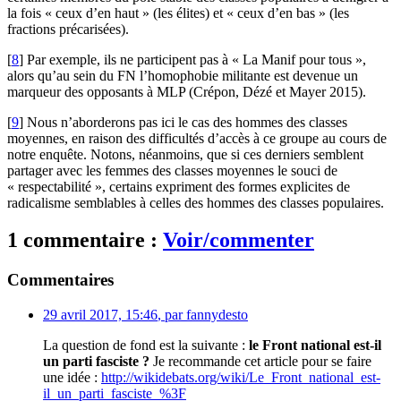
la fois « ceux d’en haut » (les élites) et « ceux d’en bas » (les
fractions précarisées).
[
8
]
Par exemple, ils ne participent pas à « La Manif pour tous »,
alors qu’au sein du FN l’homophobie militante est devenue un
marqueur des opposants à MLP (Crépon, Dézé et Mayer 2015).
[
9
]
Nous n’aborderons pas ici le cas des hommes des classes
moyennes, en raison des difficultés d’accès à ce groupe au cours de
notre enquête. Notons, néanmoins, que si ces derniers semblent
partager avec les femmes des classes moyennes le souci de
« respectabilité », certains expriment des formes explicites de
radicalisme semblables à celles des hommes des classes populaires.
1 commentaire :
Voir/commenter
Commentaires
29 avril 2017, 15:46
,
par
fannydesto
La question de fond est la suivante :
le Front national est-il
un parti fasciste ?
Je recommande cet article pour se faire
une idée :
http://wikidebats.org/wiki/Le_Front_national_est-
il_un_parti_fasciste_%3F