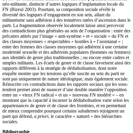
néo-militante, distincte d’autres logiques d’implantation locale du
FN (Bizeul 2003). Pourtant, sa composition sociale révèle la
diversité des logiques d’engagement en son sein, allant du
militantisme sans adhésion à des tentatives ratées d’ascension dans le
parti. La fragmentation observée localement laisse ainsi percevoir
des contradictions plus générales au sein de l’organisation : entre des
précaires attirés par l’image « anti-système » et « sociale » du FN et
des classes moyennes « respectables » hostiles à « l’assistanat » ;
entre des femmes des classes moyennes qui adhèrent à une certaine
modernité sexuelle et des adhérents populaires (hommes ou femmes)
aux identités de genre plus traditionnelles ; ou encore entre cadres et
simples militants. Les écarts de genre et de classe favorisent ainsi des
rapports différents à la stratégie de dédiabolisation, dont notre
enquête montre que les tensions qu’elle suscite au sein du parti ne
sont pas uniquement de nature idéologique, mais également sociale.
Réinscrire ces contradictions dans les rapports sociaux qui les sous-
tendent permet ainsi de nuancer d’une double manière l’opposition
entre un « vieux FN radical » et un « nouveau FN modéré » – en
montrant que la capacité à incarner la dédiabolisation varie selon les
appartenances de genre et de classe des frontistes, et en permettant
de mieux comprendre pourquoi certains subalternes rejoignent un
parti qui défend,
a priori
, le caractère « naturel » des hiérarchies
sociales.
Bibliographie