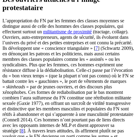
protestataire
L’appropriation du FN par les femmes des classes moyennes se
distingue aussi de celle des hommes des classes populaires, qui
effectuent surtout un
militantisme de proximité
(tractage, collage).
Ouvriers, auto‑entrepreneurs, agents de sécurité, ils évoluent dans
l’univers du privé et des petites entreprises et ont connu la précarité.
Ils développent une « conscience triangulaire »
[
7
]
(Schwartz 2009),
en dénonçant les patrons et les politiciens, mais aussi certains
membres des classes populaires comme les « assistés » ou les
syndicalistes. Plus que les femmes, ces hommes expriment une
résistance diffuse à la dédiabolisation. Celle-ci passe par l’évocation
du « bon vieux temps » (que la plupart n’ont pas connu) où le FN se
battait contre les « gauchistes », le port de vêtements de marques
«
skinheads
» par de jeunes ouvriers, et des discours plus
xénophobes. Ces formes de rediabolisation par le bas montrent
combien l’aura sulfureuse du FN constitue une rétribution militante
sexuée (Gaxie 1977), en offrant un surcroît de virilité transgressive
et distinctive que les membres masculins et populaires du FN sont
rétifs à abandonner et qui s’apparente à une masculinité protestataire
(Connell 2014). Ces hommes n’ont pourtant pas de liens directs
avec les opposants internes de MLP et disent approuver sa
stratégie
[
8
]
. À travers leurs attitudes, ils affirment plutôt ne pas
vouloir que « le FN devienne un parti comme les autres » et