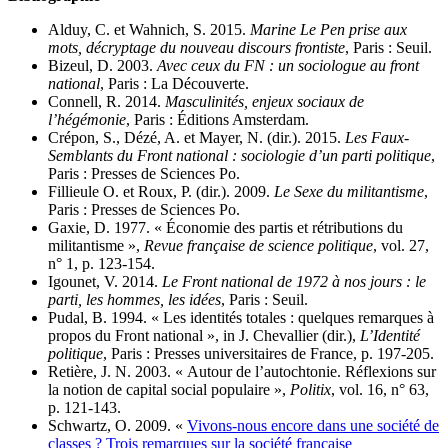
Alduy, C. et Wahnich, S. 2015.
Marine Le Pen prise aux
mots, décryptage du nouveau discours frontiste
, Paris : Seuil.
Bizeul, D. 2003.
Avec ceux du FN : un sociologue au front
national
, Paris : La Découverte.
Connell, R. 2014.
Masculinités, enjeux sociaux de
l’hégémonie
, Paris : Éditions Amsterdam.
Crépon, S., Dézé, A. et Mayer, N. (dir.). 2015.
Les Faux-
Semblants du Front national : sociologie d’un parti politique
,
Paris : Presses de Sciences Po.
Fillieule O. et Roux, P. (dir.). 2009.
Le Sexe du militantisme
,
Paris : Presses de Sciences Po.
Gaxie, D. 1977. « Économie des partis et rétributions du
militantisme »,
Revue française de science politique
, vol. 27,
n° 1, p. 123‑154.
Igounet, V. 2014.
Le Front national de 1972 à nos jours : le
parti, les hommes, les idées
, Paris : Seuil.
Pudal, B. 1994. « Les identités totales : quelques remarques à
propos du Front national », in J. Chevallier (dir.),
L’Identité
politique
, Paris : Presses universitaires de France, p. 197‑205.
Retière, J. N. 2003. « Autour de l’autochtonie. Réflexions sur
la notion de capital social populaire »,
Politix
, vol. 16, n° 63,
p. 121‑143.
Schwartz, O. 2009. «
Vivons-nous encore dans une société de
classes ? Trois remarques sur la société française