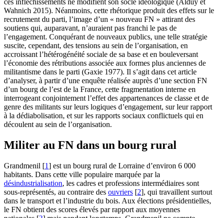
ces infléchissements ne modifient son socle idéologique (Alduy et
Wahnich 2015). Néanmoins, cette rhétorique produit des effets sur le
recrutement du parti, l’image d’un « nouveau FN » attirant des
soutiens qui, auparavant, n’auraient pas franchi le pas de
l’engagement. Conquérant de nouveaux publics, une telle stratégie
suscite, cependant, des tensions au sein de l’organisation, en
accroissant l’hétérogénéité sociale de sa base et en bouleversant
l’économie des rétributions associée aux formes plus anciennes de
militantisme dans le parti (Gaxie 1977). Il s’agit dans cet article
d’analyser, à partir d’une enquête réalisée auprès d’une section FN
d’un bourg de l’est de la France, cette fragmentation interne en
interrogeant conjointement l’effet des appartenances de classe et de
genre des militants sur leurs logiques d’engagement, sur leur rapport
à la dédiabolisation, et sur les rapports sociaux conflictuels qui en
découlent au sein de l’organisation.
Militer au FN dans un bourg rural
Grandmenil
[
1
]
est un bourg rural de Lorraine d’environ 6 000
habitants. Dans cette ville populaire marquée par la
désindustrialisation
, les cadres et professions intermédiaires sont
sous-représentés, au contraire des
ouvriers
[
2
]
, qui travaillent surtout
dans le transport et l’industrie du bois. Aux élections présidentielles,
le FN obtient des scores élevés par rapport aux moyennes