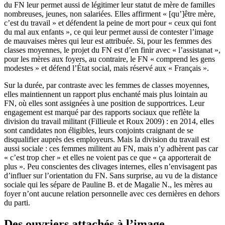
du FN leur permet aussi de légitimer leur statut de mère de familles
nombreuses, jeunes, non salariées. Elles affirment « [qu’]être mère,
c’est du travail » et défendent la peine de mort pour « ceux qui font
du mal aux enfants », ce qui leur permet aussi de contester l’image
de mauvaises mères qui leur est attribuée. Si, pour les femmes des
classes moyennes, le projet du FN est d’en finir avec « l’assistanat »,
pour les mères aux foyers, au contraire, le FN « comprend les gens
modestes » et défend l’État social, mais réservé aux « Français ».
Sur la durée, par contraste avec les femmes de classes moyennes,
elles maintiennent un rapport plus enchanté mais plus lointain au
FN, où elles sont assignées à une position de supportrices. Leur
engagement est marqué par des rapports sociaux que reflète la
division du travail militant (Fillieule et Roux 2009) : en 2014, elles
sont candidates non éligibles, leurs conjoints craignant de se
disqualifier auprès des employeurs. Mais la division du travail est
aussi sociale : ces femmes militent au FN, mais n’y adhèrent pas car
« c’est trop cher » et elles ne voient pas ce que « ça apporterait de
plus ». Peu conscientes des clivages internes, elles n’envisagent pas
d’influer sur l’orientation du FN. Sans surprise, au vu de la distance
sociale qui les sépare de Pauline B. et de Magalie N., les mères au
foyer n’ont aucune relation personnelle avec ces dernières en dehors
du parti.
Des ouvriers attachés à l’image