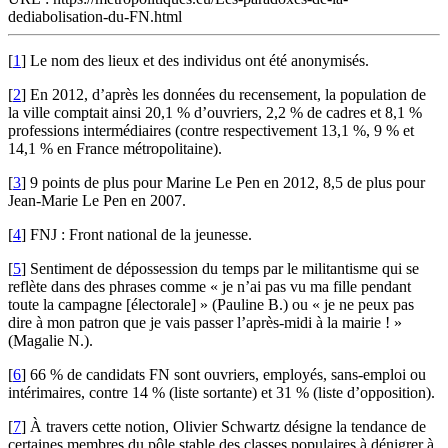
dediabolisation-du-FN.html
[
1
]
Le nom des lieux et des individus ont été anonymisés.
[
2
]
En 2012, d’après les données du recensement, la population de
la ville comptait ainsi 20,1 % d’ouvriers, 2,2 % de cadres et 8,1 %
professions intermédiaires (contre respectivement 13,1 %, 9 % et
14,1 % en France métropolitaine).
[
3
]
9 points de plus pour Marine Le Pen en 2012, 8,5 de plus pour
Jean‑Marie Le Pen en 2007.
[
4
]
FNJ : Front national de la jeunesse.
[
5
]
Sentiment de dépossession du temps par le militantisme qui se
reflète dans des phrases comme « je n’ai pas vu ma fille pendant
toute la campagne [électorale] » (Pauline B.) ou « je ne peux pas
dire à mon patron que je vais passer l’après-midi à la mairie ! »
(Magalie N.).
[
6
]
66 % de candidats FN sont ouvriers, employés, sans-emploi ou
intérimaires, contre 14 % (liste sortante) et 31 % (liste d’opposition).
[
7
]
À travers cette notion, Olivier Schwartz désigne la tendance de
certaines membres du pôle stable des classes populaires à dénigrer à