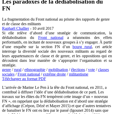
Les paradoxes de la dédiabolisation du
FN
La fragmentation du Front national au prisme des rapports de genre
et de classe des militants
Raphaël Challier
- 10 avril 2017
Si elle relève d’abord d’une stratégie de communication, la
dédiabolisation du
Front national
a néanmoins des effets
performatifs, en incitant de nouveaux groupes à s’y engager. À partir
d’une enquête sur la section FN d’un
bourg rural
, cet article
interroge la diversité sociale des nouveaux militants au regard de
leurs appartenances de classe et de genre, et les oppositions qui en
découlent dans leur manière de s’approprier l’organisation et sa
stratégie.
genre
/
rural
/
ethnographie
/
mobilisation
/
élections
/
vote
/
classes
sociales
/
Front national
/
extrême droite
/
militantisme
Télécharger au format PDF
L’arrivée de Marine Le Pen à la tête du Front national, en 2011, a
contribué à diffuser l’idée d’une dédiabolisation de ce parti. Les
travaux sur les élites du FN tempèrent cette image d’un « nouveau
FN », en rappelant que la dédiabolisation est d’abord une stratégie
d’affichage (Crépon, Dézé et Mayer 2015) et que d’autres tentatives
de banaliser le FN ont eu lieu par le passé (Igounet 2014) sans que