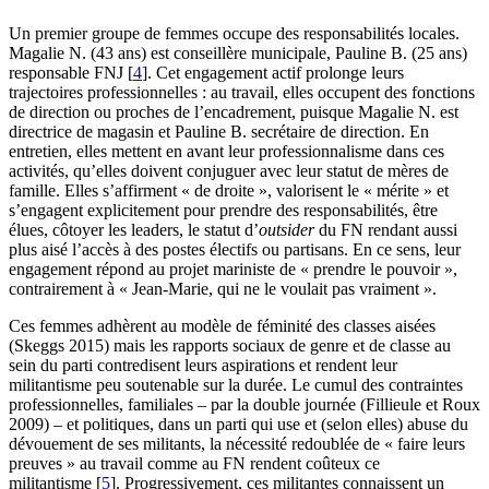
Un premier groupe de femmes occupe des responsabilités locales.
Magalie N. (43 ans) est conseillère municipale, Pauline B. (25 ans)
responsable FNJ
[
4
]
. Cet engagement actif prolonge leurs
trajectoires professionnelles : au travail, elles occupent des fonctions
de direction ou proches de l’encadrement, puisque Magalie N. est
directrice de magasin et Pauline B. secrétaire de direction. En
entretien, elles mettent en avant leur professionnalisme dans ces
activités, qu’elles doivent conjuguer avec leur statut de mères de
famille. Elles s’affirment « de droite », valorisent le « mérite » et
s’engagent explicitement pour prendre des responsabilités, être
élues, côtoyer les leaders, le statut d’
outsider
du FN rendant aussi
plus aisé l’accès à des postes électifs ou partisans. En ce sens, leur
engagement répond au projet mariniste de « prendre le pouvoir »,
contrairement à « Jean-Marie, qui ne le voulait pas vraiment ».
Ces femmes adhèrent au modèle de féminité des classes aisées
(Skeggs 2015) mais les rapports sociaux de genre et de classe au
sein du parti contredisent leurs aspirations et rendent leur
militantisme peu soutenable sur la durée. Le cumul des contraintes
professionnelles, familiales – par la double journée (Fillieule et Roux
2009) – et politiques, dans un parti qui use et (selon elles) abuse du
dévouement de ses militants, la nécessité redoublée de « faire leurs
preuves » au travail comme au FN rendent coûteux ce
militantisme
[
5
]
. Progressivement, ces militantes connaissent un