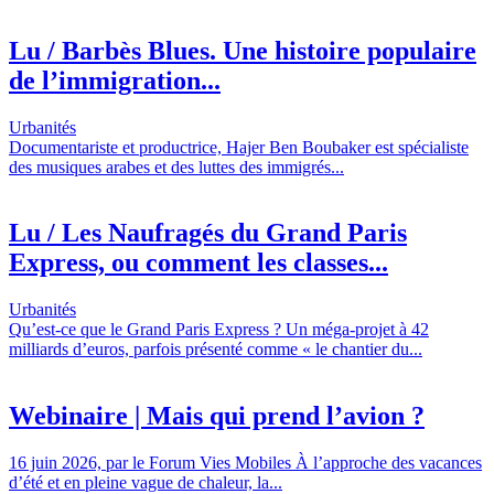
Lu / Barbès Blues. Une histoire populaire
de l’immigration...
Urbanités
Documentariste et productrice, Hajer Ben Boubaker est spécialiste
des musiques arabes et des luttes des immigrés...
Lu / Les Naufragés du Grand Paris
Express, ou comment les classes...
Urbanités
Qu’est-ce que le Grand Paris Express ? Un méga-projet à 42
milliards d’euros, parfois présenté comme « le chantier du...
Webinaire | Mais qui prend l’avion ?
16 juin 2026, par le Forum Vies Mobiles À l’approche des vacances
d’été et en pleine vague de chaleur, la...