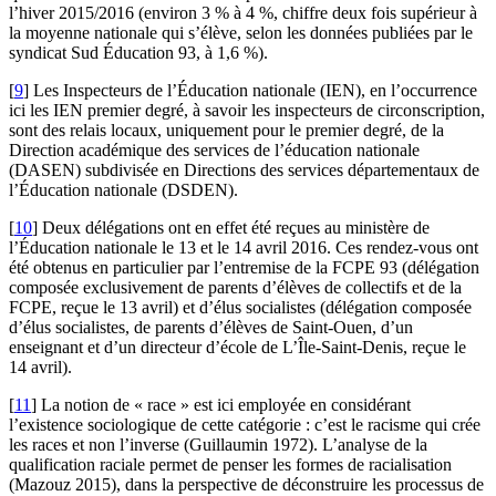
l’hiver 2015/2016 (environ 3 % à 4 %, chiffre deux fois supérieur à
la moyenne nationale qui s’élève, selon les données publiées par le
syndicat Sud Éducation 93, à 1,6 %).
[
9
]
Les Inspecteurs de l’Éducation nationale (IEN), en l’occurrence
ici les IEN premier degré, à savoir les inspecteurs de circonscription,
sont des relais locaux, uniquement pour le premier degré, de la
Direction académique des services de l’éducation nationale
(DASEN) subdivisée en Directions des services départementaux de
l’Éducation nationale (DSDEN).
[
10
]
Deux délégations ont en effet été reçues au ministère de
l’Éducation nationale le 13 et le 14 avril 2016. Ces rendez-vous ont
été obtenus en particulier par l’entremise de la FCPE 93 (délégation
composée exclusivement de parents d’élèves de collectifs et de la
FCPE, reçue le 13 avril) et d’élus socialistes (délégation composée
d’élus socialistes, de parents d’élèves de Saint-Ouen, d’un
enseignant et d’un directeur d’école de L’Île-Saint-Denis, reçue le
14 avril).
[
11
]
La notion de « race » est ici employée en considérant
l’existence sociologique de cette catégorie : c’est le racisme qui crée
les races et non l’inverse (Guillaumin 1972). L’analyse de la
qualification raciale permet de penser les formes de racialisation
(Mazouz 2015), dans la perspective de déconstruire les processus de