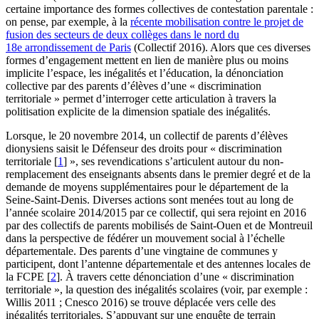
certaine importance des formes collectives de contestation parentale :
on pense, par exemple, à la
récente mobilisation contre le projet de
fusion des secteurs de deux collèges dans le nord du
18e arrondissement de Paris
(Collectif 2016). Alors que ces diverses
formes d’engagement mettent en lien de manière plus ou moins
implicite l’espace, les inégalités et l’éducation, la dénonciation
collective par des parents d’élèves d’une « discrimination
territoriale » permet d’interroger cette articulation à travers la
politisation explicite de la dimension spatiale des inégalités.
Lorsque, le 20 novembre 2014, un collectif de parents d’élèves
dionysiens saisit le Défenseur des droits pour « discrimination
territoriale
[
1
]
», ses revendications s’articulent autour du non-
remplacement des enseignants absents dans le premier degré et de la
demande de moyens supplémentaires pour le département de la
Seine-Saint-Denis. Diverses actions sont menées tout au long de
l’année scolaire 2014/2015 par ce collectif, qui sera rejoint en 2016
par des collectifs de parents mobilisés de Saint-Ouen et de Montreuil
dans la perspective de fédérer un mouvement social à l’échelle
départementale. Des parents d’une vingtaine de communes y
participent, dont l’antenne départementale et des antennes locales de
la FCPE
[
2
]
. À travers cette dénonciation d’une « discrimination
territoriale », la question des inégalités scolaires (voir, par exemple :
Willis 2011 ; Cnesco 2016) se trouve déplacée vers celle des
inégalités territoriales. S’appuyant sur une enquête de terrain