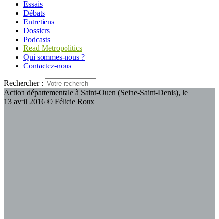
Essais
Débats
Entretiens
Dossiers
Podcasts
Read Metropolitics
Qui sommes-nous ?
Contactez-nous
Rechercher :
Action départementale à Saint-Ouen (Seine-Saint-Denis), le
13 avril 2016 © Félicie Roux