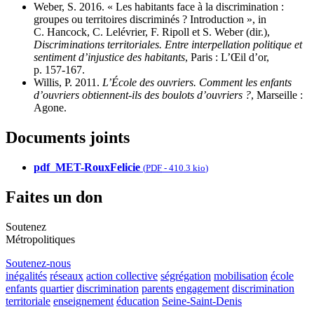
Weber, S. 2016. « Les habitants face à la discrimination :
groupes ou territoires discriminés ? Introduction », in
C. Hancock, C. Lelévrier, F. Ripoll et S. Weber (dir.),
Discriminations territoriales. Entre interpellation politique et
sentiment d’injustice des habitants
, Paris : L’Œil d’or,
p. 157‑167.
Willis, P. 2011.
L’École des ouvriers. Comment les enfants
d’ouvriers obtiennent-ils des boulots d’ouvriers ?
, Marseille :
Agone.
Documents joints
pdf_MET-RouxFelicie
(
PDF
-
410.3 kio
)
Faites un don
Soutenez
Métropolitiques
Soutenez-nous
inégalités
réseaux
action collective
ségrégation
mobilisation
école
enfants
quartier
discrimination
parents
engagement
discrimination
territoriale
enseignement
éducation
Seine-Saint-Denis