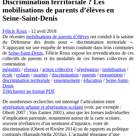
Discrimination territoriale ? Les
mobilisations de parents d’élèves en
Seine-Saint-Denis
Félicie Roux
- 12 avril 2018
De récentes
mobilisations de parents d’élèves
ont conduit à la saisine
du Défenseur des droits pour « discrimination territoriale ».
S’appuyant sur une enquête de terrain conduite dans trois communes
de
Seine-Saint-Denis
, Félicie Roux expose les revendications de ces
collectifs de parents et les modalités de ces formes collectives de
contestation.
inégalités
/
réseaux
/
action collective
/
ségrégation
/
mobilisation
/
école
/
enfants
/
quartier
/
discrimination
/
parents
/
engagement
/
discrimination territoriale
/
enseignement
/
éducation
/
Seine-Saint-
Denis
Télécharger au format PDF
De nombreuses recherches ont interrogé l’articulation entre
ségrégation urbaine et ségrégation scolaire
(voir, par exemple :
Oberti 2007 ; Van Zanten 2001), ainsi que les formes individuelles
d’implication parentale, notamment autour de la carte scolaire,
souvent révélatrices d’un sentiment d’injustice, voire de
discrimination (Oberti et Rivière 2014) ou de rapports au politique
contrastés (Barrault-Stella 2016a). L’actualité témoigne d’une