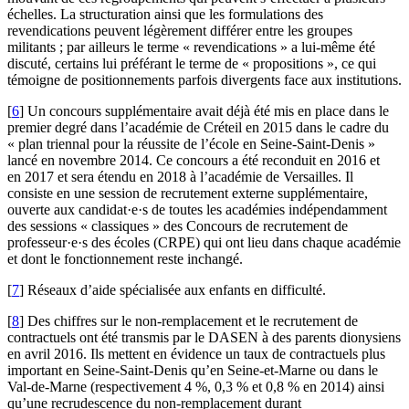
échelles. La structuration ainsi que les formulations des
revendications peuvent légèrement différer entre les groupes
militants ; par ailleurs le terme « revendications » a lui-même été
discuté, certains lui préférant le terme de « propositions », ce qui
témoigne de positionnements parfois divergents face aux institutions.
[
6
]
Un concours supplémentaire avait déjà été mis en place dans le
premier degré dans l’académie de Créteil en 2015 dans le cadre du
« plan triennal pour la réussite de l’école en Seine-Saint-Denis »
lancé en novembre 2014. Ce concours a été reconduit en 2016 et
en 2017 et sera étendu en 2018 à l’académie de Versailles. Il
consiste en une session de recrutement externe supplémentaire,
ouverte aux candidat·e·s de toutes les académies indépendamment
des sessions « classiques » des Concours de recrutement de
professeur·e·s des écoles (CRPE) qui ont lieu dans chaque académie
et dont le fonctionnement reste inchangé.
[
7
]
Réseaux d’aide spécialisée aux enfants en difficulté.
[
8
]
Des chiffres sur le non-remplacement et le recrutement de
contractuels ont été transmis par le DASEN à des parents dionysiens
en avril 2016. Ils mettent en évidence un taux de contractuels plus
important en Seine-Saint-Denis qu’en Seine-et-Marne ou dans le
Val-de-Marne (respectivement 4 %, 0,3 % et 0,8 % en 2014) ainsi
qu’une recrudescence du non-remplacement durant