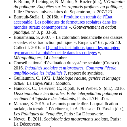
F. Buton, P. Lehingue, N. Mariot, S. Rozier (dir.),
L’Ordinaire
du politique. Enquêtes sur les rapports profanes au politique
,
Lille : Presses universitaires du Septentrion, p. 207‑223.
Barrault-Stella, L. 2016b. «
Produire un retrait de l’État
acceptable. Les politiques de fermetures scolaires dans les
mondes ruraux contemporains
»,
Gouvernement et action
publique
, n° 3, p. 33‑58.
Bouamama, S. 2007. « La coloration tendancielle des classes
sociales et sa traduction politique », Empan, n° 67, p. 36‑40.
Collectif. 2016. «
Quand les institutions jouent les pompiers
pyromanes. La mixité sociale dans les collèges
»,
Métropolitiques
, 14 décembre.
Conseil national d’évaluation du système scolaire (Cnesco).
2016.
Inégalités sociales et migratoires. Comment l’école
amplifie-t-elle les inégalités ?
, rapport de synthèse.
Guillaumin, C. 1972.
L’Idéologie raciste, genèse et langage
actuel
, La Haye/Paris : Mouton.
Hancock, C., Lelévrier, C., Ripoll, F. et Weber, S. (dir.). 2016.
Discriminations territoriales. Entre interpellation politique et
sentiment d’injustice des habitant
s, Paris : L’Œil d’or.
Mazouz, S. 2015. « Les mots pour le dire. La qualification
raciale, du terrain à l’écriture », in A. Bensa et D. Fassin (dir.),
Les Politiques de l’enquête
, Paris : La Découverte.
Neveu, E. 2011.
Sociologie des mouvements sociaux
, Paris :
La Découverte.