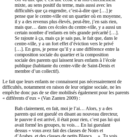
mixte, au sens positif du terme, mais aussi avec les
difficultés que ça engendre, c’est-à-dire que […] je
pense que le centre-ville est un quartier où en moyenne,
il y a des revenus plus élevés, peut-être, j’en sais rien,
mais que… dans ces écoles du centre-ville, y a aussi un
certain nombre d’enfants en très grande précarité […].
Se rajoute à ça, mais ça je sais pas, le fait que, dans le
centre-ville, y a un fort effet d’éviction vers le privé
[…]. En gros, je pense qu’il y a une différence entre la
composition sociale du quartier et la composition
sociale des parents qui laissent leurs enfants à l’école
publique (habitante du centre-ville de Saint-Denis et
membre d’un collectif).
Le fait que leurs enfants ne connaissent pas nécessairement de
difficultés, notamment en raison de leur origine sociale, ne les
empêche donc pas de se dire mobilisés également pour les parents
« différents d’eux » (Van Zanten 2009) :
Bah clairement, en fait, moi je l’ai… Alors, y a des
parents qui ont gueulé en disant au nouveau directeur,
le pauvre il est arrivé, il était pour rien, c’est pas lui qui
avait formé les groupes, tu vois… En lui gueulant
dessus « vous avez fait des classes de Noirs et
d’Arabes, et des classes de petits Blancs… ». Tu vois,