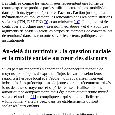
Les chiffres comme les témoignages représentent une forme de
contre-expertise produite par les militants eux-mêmes, mobilisée
dans plusieurs types de répertoire d’action : l’action juridique, la
médiatisation du mouvement, les rencontres dans les administrations
scolaires (IEN, DSDEN)
[
9
]
et au ministère
[
10
]
. Il s’agit ainsi de
contribuer à produire une « pression médiatique » et d’« avoir des
arguments de poids » (selon les propos de membres de collectifs lors
de réunions) dans les rencontres avec les acteurs politiques et/ou
institutionnels.
Au-delà du territoire : la question raciale
et la mixité sociale au cœur des discours
Si les parents rencontrés s’accordent à dénoncer un manque de
moyens, leurs façons d’exprimer l’injustice varient selon leurs
rapports à l’espace local et à l’école – qui apparaissent souvent
imbriqués. Les préoccupations de jeunes parents récemment arrivés,
issus de classes moyennes et supérieures, se cristallisent certes
autour du non-remplacement, mais également autour d’une mixité
sociale et raciale
[
11
]
« compliquée » qui semble difficilement
« fonctionner » à leurs yeux dans les établissements où sont
scolarisés leurs enfants.
On va dire que c’est une école à la fois extrêmement