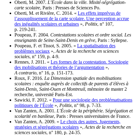
Oberti, M. 2007.
L’École dans la ville. Mixité-ségrégation-
carte scolaire
, Paris : Presses de Sciences Po.
Oberti, M. et Rivière, C. 2014. «
Les effets imprévus de
l’assouplissement de la carte scolaire. Une perception accrue
des inégalités scolaires et urbaines
»,
Politix
, n° 107,
p. 219‑241.
Poupeau, F. 2004.
Contestations scolaires et ordre social. Les
enseignants de Seine-Saint-Denis en grève
, Paris : Syllepse.
Poupeau, F. et Tissot, S. 2005. «
La spatialisation des
problèmes sociaux
»,
Actes de la recherche en sciences
sociales
, n° 159, p. 4‑9.
Rennes, J. 2011. «
Les formes de la contestation. Sociologie
des mobilisations et théories de l’argumentation
»,
A contrario
, n° 16, p. 151‑173.
Roux, F. 2016.
La Dimension spatiale des mobilisations
scolaires : enquête auprès de collectifs de parents d’élèves à
Saint-Denis, Saint-Ouen et Montreuil
, mémoire de master 2
recherche, université Paris-Est.
Sawicki, F. 2012. «
Pour une sociologie des problématisations
politiques de l’École
»,
Politix
, n° 98, p. 7‑33.
Van Zanten, A. 2001.
L’École de la périphérie. Ségrégation et
scolarité en banlieue
, Paris : Presses universitaires de France.
Van Zanten, A. 2009. «
Le choix des autres. Jugements,
stratégies et ségrégations scolaires
»,
Actes de la recherche en
sciences sociales
, n° 180, p. 24‑35.