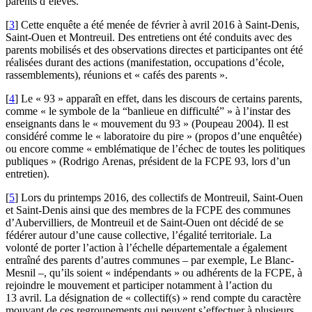
parents d’élèves.
[
3
]
Cette enquête a été menée de février à avril 2016 à Saint-Denis,
Saint-Ouen et Montreuil. Des entretiens ont été conduits avec des
parents mobilisés et des observations directes et participantes ont été
réalisées durant des actions (manifestation, occupations d’école,
rassemblements), réunions et « cafés des parents ».
[
4
]
Le « 93 » apparaît en effet, dans les discours de certains parents,
comme « le symbole de la “banlieue en difficulté” » à l’instar des
enseignants dans le « mouvement du 93 » (Poupeau 2004). Il est
considéré comme le « laboratoire du pire » (propos d’une enquêtée)
ou encore comme « emblématique de l’échec de toutes les politiques
publiques » (Rodrigo Arenas, président de la FCPE 93, lors d’un
entretien).
[
5
]
Lors du printemps 2016, des collectifs de Montreuil, Saint-Ouen
et Saint-Denis ainsi que des membres de la FCPE des communes
d’Aubervilliers, de Montreuil et de Saint-Ouen ont décidé de se
fédérer autour d’une cause collective, l’égalité territoriale. La
volonté de porter l’action à l’échelle départementale a également
entraîné des parents d’autres communes – par exemple, Le Blanc-
Mesnil –, qu’ils soient « indépendants » ou adhérents de la FCPE, à
rejoindre le mouvement et participer notamment à l’action du
13 avril. La désignation de « collectif(s) » rend compte du caractère
mouvant de ces regroupements qui peuvent s’effectuer à plusieurs