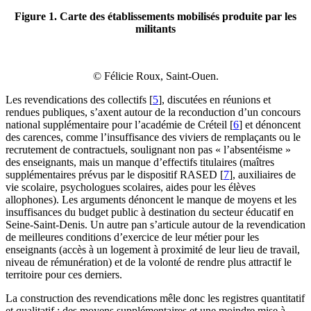
Figure 1. Carte des établissements mobilisés produite par les
militants
© Félicie Roux, Saint-Ouen.
Les revendications des collectifs
[
5
]
, discutées en réunions et
rendues publiques, s’axent autour de la reconduction d’un concours
national supplémentaire pour l’académie de Créteil
[
6
]
et dénoncent
des carences, comme l’insuffisance des viviers de remplaçants ou le
recrutement de contractuels, soulignant non pas « l’absentéisme »
des enseignants, mais un manque d’effectifs titulaires (maîtres
supplémentaires prévus par le dispositif RASED
[
7
]
, auxiliaires de
vie scolaire, psychologues scolaires, aides pour les élèves
allophones). Les arguments dénoncent le manque de moyens et les
insuffisances du budget public à destination du secteur éducatif en
Seine-Saint-Denis. Un autre pan s’articule autour de la revendication
de meilleures conditions d’exercice de leur métier pour les
enseignants (accès à un logement à proximité de leur lieu de travail,
niveau de rémunération) et de la volonté de rendre plus attractif le
territoire pour ces derniers.
La construction des revendications mêle donc les registres quantitatif
et qualitatif : des moyens supplémentaires et une moindre mise à