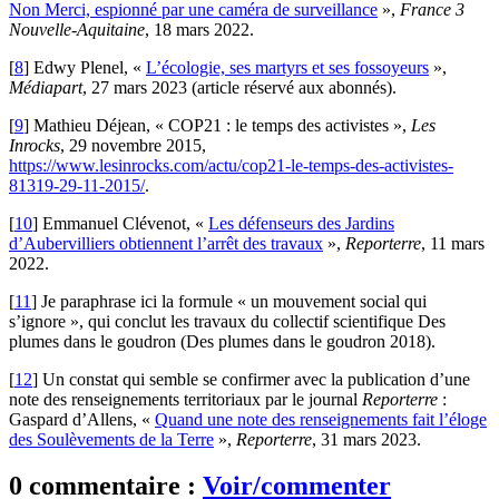
Non Merci, espionné par une caméra de surveillance
»,
France 3
Nouvelle-Aquitaine
, 18 mars 2022.
[
8
]
Edwy Plenel, «
L’écologie, ses martyrs et ses fossoyeurs
»,
Médiapart
, 27 mars 2023 (article réservé aux abonnés).
[
9
]
Mathieu Déjean, « COP21 : le temps des activistes »,
Les
Inrocks
, 29 novembre 2015,
https://www.lesinrocks.com/actu/cop21-le-temps-des-activistes-
81319-29-11-2015/
.
[
10
]
Emmanuel Clévenot, «
Les défenseurs des Jardins
d’Aubervilliers obtiennent l’arrêt des travaux
»,
Reporterre
, 11 mars
2022.
[
11
]
Je paraphrase ici la formule « un mouvement social qui
s’ignore », qui conclut les travaux du collectif scientifique Des
plumes dans le goudron (Des plumes dans le goudron 2018).
[
12
]
Un constat qui semble se confirmer avec la publication d’une
note des renseignements territoriaux par le journal
Reporterre
:
Gaspard d’Allens, «
Quand une note des renseignements fait l’éloge
des Soulèvements de la Terre
»,
Reporterre
, 31 mars 2023.
0 commentaire :
Voir/commenter