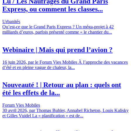
Lu / Les Naufragés du Grand Paris
Express, ou comment les classes...
Urbanités
Qu’est-ce que le Grand Paris Express ? Un méga-projet à 42
milliards d’euros, parfois présenté comme « le chantier du...
Webinaire | Mais qui prend l’avion ?
16 juin 2026, par le Forum Vies Mobiles À l’approche des vacances
d’été et en pleine vague de chaleur, la...
Nouveauté ! | Retour au plan : quels ont
été les effets de la...
Forum Vies Mobiles
30 avril 2026, par Thomas Buhler, Annabel Richeton, Louis Kalisky
et Gilles Vuidel La « planification » est de...