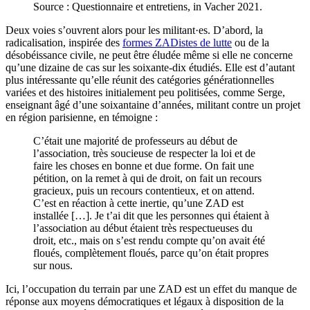
Source : Questionnaire et entretiens, in Vacher 2021.
Deux voies s’ouvrent alors pour les militant·es. D’abord, la
radicalisation, inspirée des
formes ZADistes de lutte
ou de la
désobéissance civile, ne peut être éludée même si elle ne concerne
qu’une dizaine de cas sur les soixante-dix étudiés. Elle est d’autant
plus intéressante qu’elle réunit des catégories générationnelles
variées et des histoires initialement peu politisées, comme Serge,
enseignant âgé d’une soixantaine d’années, militant contre un projet
en région parisienne, en témoigne :
C’était une majorité de professeurs au début de
l’association, très soucieuse de respecter la loi et de
faire les choses en bonne et due forme. On fait une
pétition, on la remet à qui de droit, on fait un recours
gracieux, puis un recours contentieux, et on attend.
C’est en réaction à cette inertie, qu’une ZAD est
installée […]. Je t’ai dit que les personnes qui étaient à
l’association au début étaient très respectueuses du
droit, etc., mais on s’est rendu compte qu’on avait été
floués, complètement floués, parce qu’on était propres
sur nous.
Ici, l’occupation du terrain par une ZAD est un effet du manque de
réponse aux moyens démocratiques et légaux à disposition de la