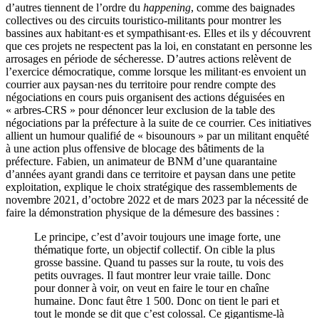
d’autres tiennent de l’ordre du
happening
, comme des baignades
collectives ou des circuits touristico-militants pour montrer les
bassines aux habitant·es et sympathisant·es. Elles et ils y découvrent
que ces projets ne respectent pas la loi, en constatant en personne les
arrosages en période de sécheresse. D’autres actions relèvent de
l’exercice démocratique, comme lorsque les militant·es envoient un
courrier aux paysan·nes du territoire pour rendre compte des
négociations en cours puis organisent des actions déguisées en
« arbres-CRS » pour dénoncer leur exclusion de la table des
négociations par la préfecture à la suite de ce courrier. Ces initiatives
allient un humour qualifié de « bisounours » par un militant enquêté
à une action plus offensive de blocage des bâtiments de la
préfecture. Fabien, un animateur de BNM d’une quarantaine
d’années ayant grandi dans ce territoire et paysan dans une petite
exploitation, explique le choix stratégique des rassemblements de
novembre 2021, d’octobre 2022 et de mars 2023 par la nécessité de
faire la démonstration physique de la démesure des bassines :
Le principe, c’est d’avoir toujours une image forte, une
thématique forte, un objectif collectif. On cible la plus
grosse bassine. Quand tu passes sur la route, tu vois des
petits ouvrages. Il faut montrer leur vraie taille. Donc
pour donner à voir, on veut en faire le tour en chaîne
humaine. Donc faut être 1 500. Donc on tient le pari et
tout le monde se dit que c’est colossal. Ce gigantisme-là