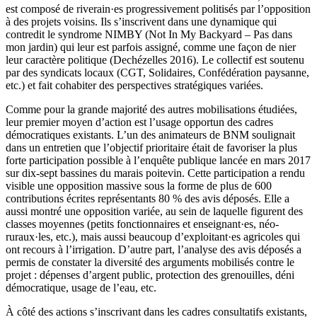
est composé de riverain·es progressivement politisés par l’opposition
à des projets voisins. Ils s’inscrivent dans une dynamique qui
contredit le syndrome NIMBY (Not In My Backyard – Pas dans
mon jardin) qui leur est parfois assigné, comme une façon de nier
leur caractère politique (Dechézelles 2016). Le collectif est soutenu
par des syndicats locaux (CGT, Solidaires, Confédération paysanne,
etc.) et fait cohabiter des perspectives stratégiques variées.
Comme pour la grande majorité des autres mobilisations étudiées,
leur premier moyen d’action est l’usage opportun des cadres
démocratiques existants. L’un des animateurs de BNM soulignait
dans un entretien que l’objectif prioritaire était de favoriser la plus
forte participation possible à l’enquête publique lancée en mars 2017
sur dix-sept bassines du marais poitevin. Cette participation a rendu
visible une opposition massive sous la forme de plus de 600
contributions écrites représentants 80 % des avis déposés. Elle a
aussi montré une opposition variée, au sein de laquelle figurent des
classes moyennes (petits fonctionnaires et enseignant·es, néo-
ruraux·les, etc.), mais aussi beaucoup d’exploitant·es agricoles qui
ont recours à l’irrigation. D’autre part, l’analyse des avis déposés a
permis de constater la diversité des arguments mobilisés contre le
projet : dépenses d’argent public, protection des grenouilles, déni
démocratique, usage de l’eau, etc.
À côté des actions s’inscrivant dans les cadres consultatifs existants,