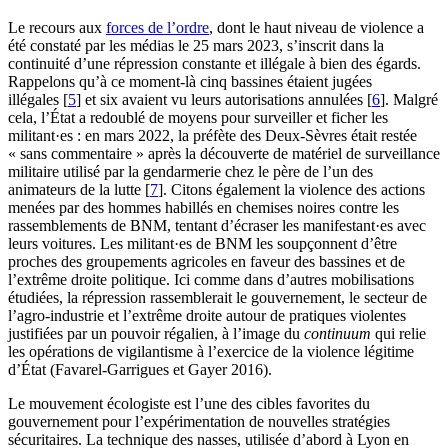
Le recours aux
forces de l’ordre
, dont le haut niveau de violence a
été constaté par les médias le 25 mars 2023, s’inscrit dans la
continuité d’une répression constante et illégale à bien des égards.
Rappelons qu’à ce moment-là cinq bassines étaient jugées
illégales
[
5
]
et six avaient vu leurs autorisations annulées
[
6
]
. Malgré
cela, l’État a redoublé de moyens pour surveiller et ficher les
militant·es : en mars 2022, la préfète des Deux-Sèvres était restée
« sans commentaire » après la découverte de matériel de surveillance
militaire utilisé par la gendarmerie chez le père de l’un des
animateurs de la lutte
[
7
]
. Citons également la violence des actions
menées par des hommes habillés en chemises noires contre les
rassemblements de BNM, tentant d’écraser les manifestant·es avec
leurs voitures. Les militant·es de BNM les soupçonnent d’être
proches des groupements agricoles en faveur des bassines et de
l’extrême droite politique. Ici comme dans d’autres mobilisations
étudiées, la répression rassemblerait le gouvernement, le secteur de
l’agro-industrie et l’extrême droite autour de pratiques violentes
justifiées par un pouvoir régalien, à l’image du
continuum
qui relie
les opérations de vigilantisme à l’exercice de la violence légitime
d’État (Favarel-Garrigues et Gayer 2016).
Le mouvement écologiste est l’une des cibles favorites du
gouvernement pour l’expérimentation de nouvelles stratégies
sécuritaires. La technique des nasses, utilisée d’abord à Lyon en