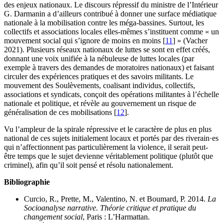
des enjeux nationaux. Le discours répressif du ministre de l’Intérieur
G. Darmanin a d’ailleurs contribué à donner une surface médiatique
nationale à la mobilisation contre les méga-bassines. Surtout, les
collectifs et associations locales elles-mêmes s’instituent comme « un
mouvement social qui s’ignore de moins en moins
[
11
]
» (Vacher
2021). Plusieurs réseaux nationaux de luttes se sont en effet créés,
donnant une voix unifiée à la nébuleuse de luttes locales (par
exemple à travers des demandes de moratoires nationaux) et faisant
circuler des expériences pratiques et des savoirs militants. Le
mouvement des Soulèvements, coalisant individus, collectifs,
associations et syndicats, conçoit des opérations militantes à l’échelle
nationale et politique, et révèle au gouvernement un risque de
généralisation de ces mobilisations
[
12
]
.
Vu l’ampleur de la spirale répressive et le caractère de plus en plus
national de ces sujets initialement locaux et portés par des riverain·es
qui n’affectionnent pas particulièrement la violence, il serait peut-
être temps que le sujet devienne véritablement politique (plutôt que
criminel), afin qu’il soit pensé et résolu nationalement.
Bibliographie
Curcio, R., Prette, M., Valentino, N. et Boumard, P. 2014.
La
Socioanalyse narrative. Théorie critique et pratique du
changement social
, Paris : L’Harmattan.