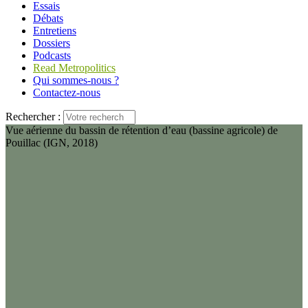
Essais
Débats
Entretiens
Dossiers
Podcasts
Read Metropolitics
Qui sommes-nous ?
Contactez-nous
Rechercher :
Vue aérienne du bassin de rétention d’eau (bassine agricole) de
Pouillac (IGN, 2018)