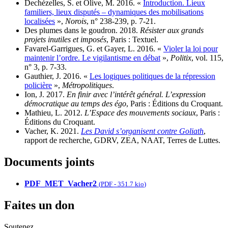
Dechézelles, S. et Olive, M. 2016. «
Introduction. Lieux
familiers, lieux disputés – dynamiques des mobilisations
localisées
»,
Norois
, n° 238‑239, p. 7‑21.
Des plumes dans le goudron. 2018.
Résister aux grands
projets inutiles et imposés
, Paris : Textuel.
Favarel-Garrigues, G. et Gayer, L. 2016. «
Violer la loi pour
maintenir l’ordre. Le vigilantisme en débat
»,
Politix
, vol. 115,
n° 3, p. 7-33.
Gauthier, J. 2016. «
Les logiques politiques de la répression
policière
»,
Métropolitiques
.
Ion, J. 2017.
En finir avec l’intérêt général. L’expression
démocratique au temps des égo
, Paris : Éditions du Croquant.
Mathieu, L. 2012.
L’Espace des mouvements sociaux
, Paris :
Éditions du Croquant.
Vacher, K. 2021.
Les David s’organisent contre Goliath
,
rapport de recherche, GDRV, ZEA, NAAT, Terres de Luttes.
Documents joints
PDF_MET_Vacher2
(
PDF
-
351.7 kio
)
Faites un don
Soutenez