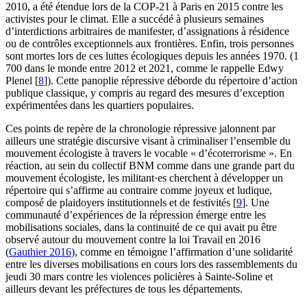
2010, a été étendue lors de la COP-21 à Paris en 2015 contre les
activistes pour le climat. Elle a succédé à plusieurs semaines
d’interdictions arbitraires de manifester, d’assignations à résidence
ou de contrôles exceptionnels aux frontières. Enfin, trois personnes
sont mortes lors de ces luttes écologiques depuis les années 1970. (1
700 dans le monde entre 2012 et 2021, comme le rappelle Edwy
Plenel
[
8
]
). Cette panoplie répressive déborde du répertoire d’action
publique classique, y compris au regard des mesures d’exception
expérimentées dans les quartiers populaires.
Ces points de repère de la chronologie répressive jalonnent par
ailleurs une stratégie discursive visant à criminaliser l’ensemble du
mouvement écologiste à travers le vocable « d’écoterrorisme ». En
réaction, au sein du collectif BNM comme dans une grande part du
mouvement écologiste, les militant·es cherchent à développer un
répertoire qui s’affirme au contraire comme joyeux et ludique,
composé de plaidoyers institutionnels et de festivités
[
9
]
. Une
communauté d’expériences de la répression émerge entre les
mobilisations sociales, dans la continuité de ce qui avait pu être
observé autour du mouvement contre la loi Travail en 2016
(
Gauthier 2016
), comme en témoigne l’affirmation d’une solidarité
entre les diverses mobilisations en cours lors des rassemblements du
jeudi 30 mars contre les violences policières à Sainte-Soline et
ailleurs devant les préfectures de tous les départements.