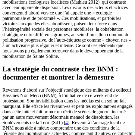
mobilisations écologistes localisées (Mathieu 2012), qui contraste
avec leur apparente dispersion. Les discours des acteurs et actrices
convergent d’abord vers ce que j’ai appelé une « écologie
patrimoniale et de proximité ». Ces mobilisations, et parfois les
victoires auxquelles elles aboutissent, puisent leur force dans
l’hétérogénéité sociale des personnes mobilisées, la cohabitation
stratégique entre différents groupes, au sein d’un sillon commun de
politisation progressive, de l’auto-étiquetage comme « citoyen·nes »
à un activisme plus régulier et intense. Ce sont ces éléments que
nous avons pu également retrouver dans le développement de la
mobilisation de Sainte-Soline.
La stratégie du contraste chez BNM :
documenter et montrer la démesure
Revenons d’abord sur l’objectif stratégique des militants du collectif
Bassines Non Merci (BNM), à l’initiative de ce week-end de
protestation. Son invisibilisation dans les médias est en soi un fait
marquant. Elle efface les riverain·es et petit·tes exploitant·es engagés
dans cette lutte et fait primer un récit de scènes de guerre, incarné
par un autre mouvement désormais menacé de dissolution, les
Soulèvements de la Terre (SdT)
[
4
]
. Revenir à l’ancrage local de
BNM nous aide à mieux comprendre une des conditions de la
réussite des mobilisations actuelles : comme tant d’autres, ce collectif