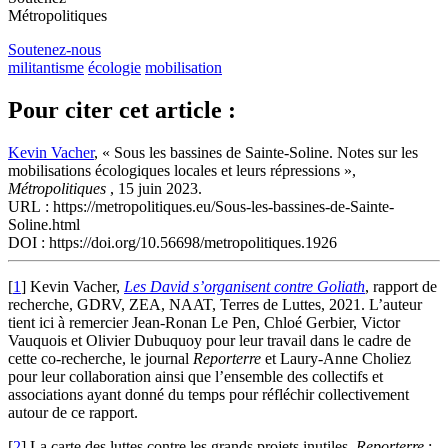
Métropolitiques
Soutenez-nous
militantisme
écologie
mobilisation
Pour citer cet article :
Kevin Vacher
, « Sous les bassines de Sainte-Soline. Notes sur les
mobilisations écologiques locales et leurs répressions »,
Métropolitiques
, 15 juin 2023.
URL : https://metropolitiques.eu/Sous-les-bassines-de-Sainte-
Soline.html
DOI : https://doi.org/10.56698/metropolitiques.1926
[
1
]
Kevin Vacher,
Les David s’organisent contre Goliath
, rapport de
recherche, GDRV, ZEA, NAAT, Terres de Luttes, 2021. L’auteur
tient ici à remercier Jean-Ronan Le Pen, Chloé Gerbier, Victor
Vauquois et Olivier Dubuquoy pour leur travail dans le cadre de
cette co-recherche, le journal
Reporterre
et Laury-Anne Choliez
pour leur collaboration ainsi que l’ensemble des collectifs et
associations ayant donné du temps pour réfléchir collectivement
autour de ce rapport.
[
2
]
La carte des luttes contre les grands projets inutiles,
Reporterre
: