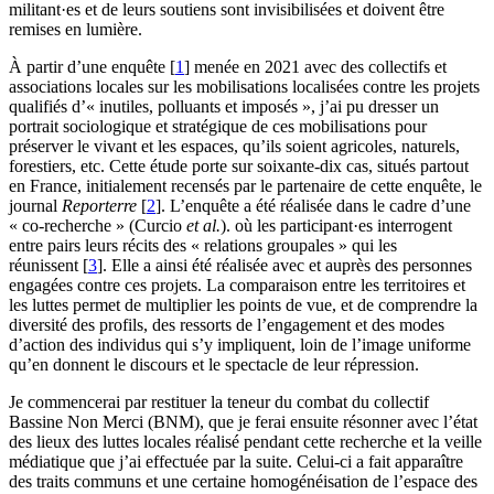
militant·es et de leurs soutiens sont invisibilisées et doivent être
remises en lumière.
À partir d’une enquête
[
1
]
menée en 2021 avec des collectifs et
associations locales sur les mobilisations localisées contre les projets
qualifiés d’« inutiles, polluants et imposés », j’ai pu dresser un
portrait sociologique et stratégique de ces mobilisations pour
préserver le vivant et les espaces, qu’ils soient agricoles, naturels,
forestiers, etc. Cette étude porte sur soixante-dix cas, situés partout
en France, initialement recensés par le partenaire de cette enquête, le
journal
Reporterre
[
2
]
. L’enquête a été réalisée dans le cadre d’une
« co-recherche » (Curcio
et al.
). où les participant·es interrogent
entre pairs leurs récits des « relations groupales » qui les
réunissent
[
3
]
. Elle a ainsi été réalisée avec et auprès des personnes
engagées contre ces projets. La comparaison entre les territoires et
les luttes permet de multiplier les points de vue, et de comprendre la
diversité des profils, des ressorts de l’engagement et des modes
d’action des individus qui s’y impliquent, loin de l’image uniforme
qu’en donnent le discours et le spectacle de leur répression.
Je commencerai par restituer la teneur du combat du collectif
Bassine Non Merci (BNM), que je ferai ensuite résonner avec l’état
des lieux des luttes locales réalisé pendant cette recherche et la veille
médiatique que j’ai effectuée par la suite. Celui-ci a fait apparaître
des traits communs et une certaine homogénéisation de l’espace des