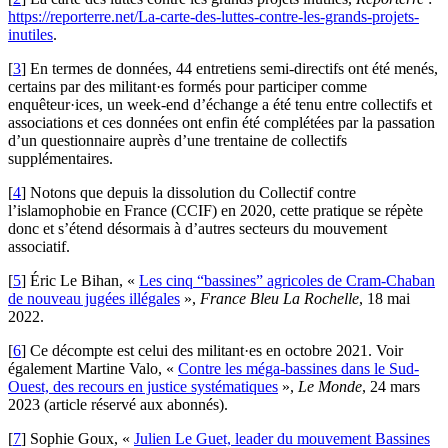
https://reporterre.net/La-carte-des-luttes-contre-les-grands-projets-
inutiles
.
[
3
]
En termes de données, 44 entretiens semi-directifs ont été menés,
certains par des militant·es formés pour participer comme
enquêteur·ices, un week-end d’échange a été tenu entre collectifs et
associations et ces données ont enfin été complétées par la passation
d’un questionnaire auprès d’une trentaine de collectifs
supplémentaires.
[
4
]
Notons que depuis la dissolution du Collectif contre
l’islamophobie en France (CCIF) en 2020, cette pratique se répète
donc et s’étend désormais à d’autres secteurs du mouvement
associatif.
[
5
]
Éric Le Bihan, «
Les cinq “bassines” agricoles de Cram-Chaban
de nouveau jugées illégales
»,
France Bleu La Rochelle
, 18 mai
2022.
[
6
]
Ce décompte est celui des militant·es en octobre 2021. Voir
également Martine Valo, «
Contre les méga-bassines dans le Sud-
Ouest, des recours en justice systématiques
»,
Le Monde
, 24 mars
2023 (article réservé aux abonnés).
[
7
]
Sophie Goux, «
Julien Le Guet, leader du mouvement Bassines