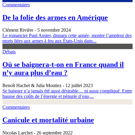
Commentaires
De la folie des armes en Amérique
Clément Rivière
- 5 novembre 2024
Le romancier Paul Auster, disparu cette année, montre l’ampleur des
morts liées aux armes à feu aux États-Unis dans...
Débats
Où se baignera-t-on en France quand il
n’y aura plus d’eau ?
Benoît Hachet & Julia Moutiez
- 12 juillet 2023
Se baigner n’a jamais été aussi désirable… ni aussi compliqué. Entre
hausse des coûts de l’énergie et pénurie d’eau,...
Commentaires
Canicule et mortalité urbaine
Nicolas Larchet
- 26 septembre 2022