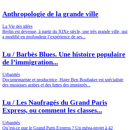
Anthropologie de la grande ville
La Vie des idées
Berlin est devenue, à partir du XIXe siècle, une très grande ville, qui
a modifié en profondeur l’expérience de ses...
Lu / Barbès Blues. Une histoire populaire
de l’immigration...
Urbanités
Documentariste et productrice, Hajer Ben Boubaker est spécialiste
des musiques arabes et des luttes des immigrés...
Lu / Les Naufragés du Grand Paris
Express, ou comment les classes...
Urbanités
Qu’est-ce que le Grand Paris Express ? Un méga-projet à 42