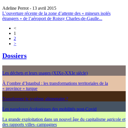
Adeline Perrot
- 13 avril 2015
L’ouverture récente de la zone d’attente des « mineurs isolés
étrangers » de l’aéroport de Roissy Charles-de-Gaulle...
<
1
2
>
Dossiers
Les déchets et leurs usages (XIXe-XXIe siècle)
À l’ombre d’Istanbul : les transformations territoriales de la
« province » turque
Transformer le système alimentaire ?
Les paradoxes écologiques des mobilités post-Covid
La grande exploitation dans un nouvel âge du capitalisme agricole et
des rapports villes–campagnes