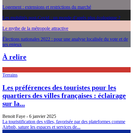
Logement : extensions et restrictions du marché
Les mobilités post-Covid : un monde d’après plus écologique ?
Le mythe de la métropole attractive
Élections nationales 2022 : pour une analyse localisée du vote et de
ses enjeux
À relire
Terrains
Les préférences des touristes pour les
quartiers des villes françaises : éclairage
sur la...
Benoit Faye
- 6 janvier 2025
La touristification des villes, favorisée par des plateformes comme
Airbnb, sature les espaces et services de...