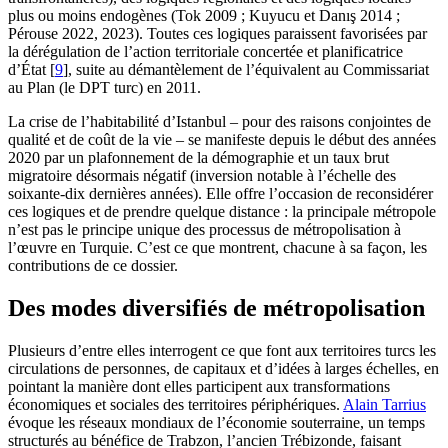
plus ou moins endogènes (Tok 2009 ; Kuyucu et Danış 2014 ;
Pérouse 2022, 2023). Toutes ces logiques paraissent favorisées par
la dérégulation de l’action territoriale concertée et planificatrice
d’État
[
9
]
, suite au démantèlement de l’équivalent au Commissariat
au Plan (le DPT turc) en 2011.
La crise de l’habitabilité d’Istanbul – pour des raisons conjointes de
qualité et de coût de la vie – se manifeste depuis le début des années
2020 par un plafonnement de la démographie et un taux brut
migratoire désormais négatif (inversion notable à l’échelle des
soixante-dix dernières années). Elle offre l’occasion de reconsidérer
ces logiques et de prendre quelque distance : la principale métropole
n’est pas le principe unique des processus de métropolisation à
l’œuvre en Turquie. C’est ce que montrent, chacune à sa façon, les
contributions de ce dossier.
Des modes diversifiés de métropolisation
Plusieurs d’entre elles interrogent ce que font aux territoires turcs les
circulations de personnes, de capitaux et d’idées à larges échelles, en
pointant la manière dont elles participent aux transformations
économiques et sociales des territoires périphériques.
Alain Tarrius
évoque les réseaux mondiaux de l’économie souterraine, un temps
structurés au bénéfice de Trabzon, l’ancien Trébizonde, faisant