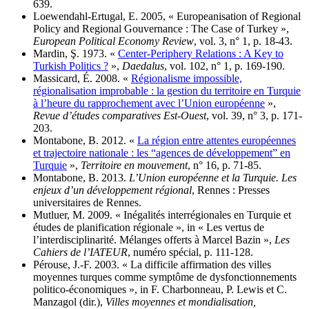
639.
Loewendahl-Ertugal, E. 2005, « Europeanisation of Regional
Policy and Regional Gouvernance : The Case of Turkey »,
European Political Economy Review
, vol. 3, n° 1, p. 18-43.
Mardin, Ş. 1973. «
Center-Periphery Relations : A Key to
Turkish Politics ?
»,
Daedalus
, vol. 102, n° 1, p. 169-190.
Massicard, É. 2008. «
Régionalisme impossible,
régionalisation improbable : la gestion du territoire en Turquie
à l’heure du rapprochement avec l’Union européenne
»,
Revue d’études comparatives Est-Ouest
, vol. 39, n° 3, p. 171-
203.
Montabone, B. 2012. «
La région entre attentes européennes
et trajectoire nationale : les “agences de développementˮ en
Turquie
»,
Territoire en mouvement
, n° 16, p. 71-85.
Montabone, B. 2013.
L’Union européenne et la Turquie. Les
enjeux d’un développement régional
, Rennes : Presses
universitaires de Rennes.
Mutluer, M. 2009. « Inégalités interrégionales en Turquie et
études de planification régionale », in « Les vertus de
l’interdisciplinarité. Mélanges offerts à Marcel Bazin »,
Les
Cahiers de l’IATEUR
, numéro spécial, p. 111-128.
Pérouse, J.-F. 2003. « La difficile affirmation des villes
moyennes turques comme symptôme de dysfonctionnements
politico-économiques », in F. Charbonneau, P. Lewis et C.
Manzagol (dir.),
Villes moyennes et mondialisation,