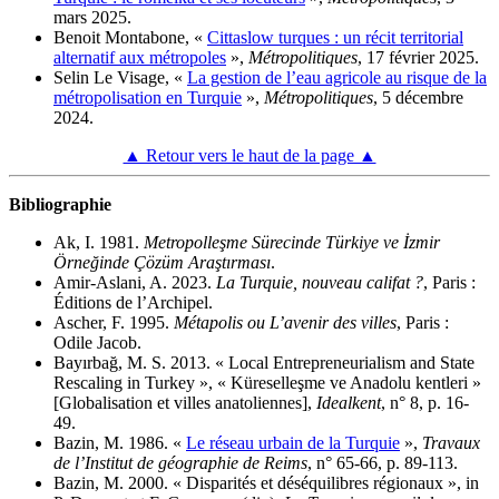
mars 2025.
Benoit Montabone, «
Cittaslow turques : un récit territorial
alternatif aux métropoles
»,
Métropolitiques
, 17 février 2025.
Selin Le Visage, «
La gestion de l’eau agricole au risque de la
métropolisation en Turquie
»,
Métropolitiques
, 5 décembre
2024.
▲ Retour vers le haut de la page ▲
Bibliographie
Ak, I. 1981.
Metropolleşme Sürecinde Türkiye ve İzmir
Örneğinde Çözüm Araştırması
.
Amir-Aslani, A. 2023.
La Turquie, nouveau califat ?
, Paris :
Éditions de l’Archipel.
Ascher, F. 1995.
Métapolis ou L’avenir des villes
, Paris :
Odile Jacob.
Bayırbağ, M. S. 2013. « Local Entrepreneurialism and State
Rescaling in Turkey », « Küreselleşme ve Anadolu kentleri »
[Globalisation et villes anatoliennes],
Idealkent
, n° 8, p. 16-
49.
Bazin, M. 1986. «
Le réseau urbain de la Turquie
»,
Travaux
de l’Institut de géographie de Reims
, n° 65-66, p. 89-113.
Bazin, M. 2000. « Disparités et déséquilibres régionaux », in