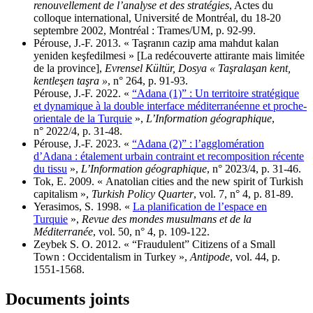
renouvellement de l’analyse et des stratégies
, Actes du
colloque international, Université de Montréal, du 18-20
septembre 2002, Montréal : Trames/UM, p. 92-99.
Pérouse, J.-F. 2013. « Taşranın cazip ama mahdut kalan
yeniden keşfedilmesi » [La redécouverte attirante mais limitée
de la province],
Evrensel Kültür, Dosya « Taşralaşan kent,
kentleşen taşra »
, n° 264, p. 91-93.
Pérouse, J.-F. 2022. «
“Adana (1)ˮ : Un territoire stratégique
et dynamique à la double interface méditerranéenne et proche-
orientale de la Turquie
»,
L’Information géographique
,
n° 2022/4, p. 31-48.
Pérouse, J.-F. 2023. «
“Adana (2)ˮ : l’agglomération
d’Adana : étalement urbain contraint et recomposition récente
du tissu
»,
L’Information géographique
, n° 2023/4, p. 31-46.
Tok, E. 2009. « Anatolian cities and the new spirit of Turkish
capitalism »,
Turkish Policy Quarter
, vol. 7, n° 4, p. 81-89.
Yerasimos, S. 1998. «
La planification de l’espace en
Turquie
»,
Revue des mondes musulmans et de la
Méditerranée
, vol. 50, n° 4, p. 109-122.
Zeybek S. O. 2012. « “Fraudulentˮ Citizens of a Small
Town : Occidentalism in Turkey »,
Antipode
, vol. 44, p.
1551-1568.
Documents joints