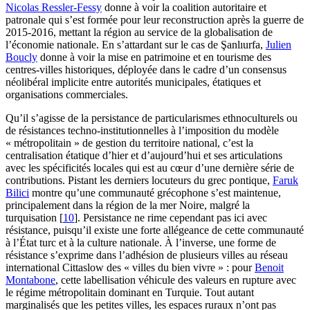
Nicolas Ressler-Fessy
donne à voir la coalition autoritaire et
patronale qui s’est formée pour leur reconstruction après la guerre de
2015-2016, mettant la région au service de la globalisation de
l’économie nationale. En s’attardant sur le cas de Şanlıurfa,
Julien
Boucly
donne à voir la mise en patrimoine et en tourisme des
centres-villes historiques, déployée dans le cadre d’un consensus
néolibéral implicite entre autorités municipales, étatiques et
organisations commerciales.
Qu’il s’agisse de la persistance de particularismes ethnoculturels ou
de résistances techno-institutionnelles à l’imposition du modèle
« métropolitain » de gestion du territoire national, c’est la
centralisation étatique d’hier et d’aujourd’hui et ses articulations
avec les spécificités locales qui est au cœur d’une dernière série de
contributions. Pistant les derniers locuteurs du grec pontique,
Faruk
Bilici
montre qu’une communauté grécophone s’est maintenue,
principalement dans la région de la mer Noire, malgré la
turquisation
[
10
]
. Persistance ne rime cependant pas ici avec
résistance, puisqu’il existe une forte allégeance de cette communauté
à l’État turc et à la culture nationale. À l’inverse, une forme de
résistance s’exprime dans l’adhésion de plusieurs villes au réseau
international Cittaslow des « villes du bien vivre » : pour
Benoit
Montabone
, cette labellisation véhicule des valeurs en rupture avec
le régime métropolitain dominant en Turquie. Tout autant
marginalisés que les petites villes, les espaces ruraux n’ont pas