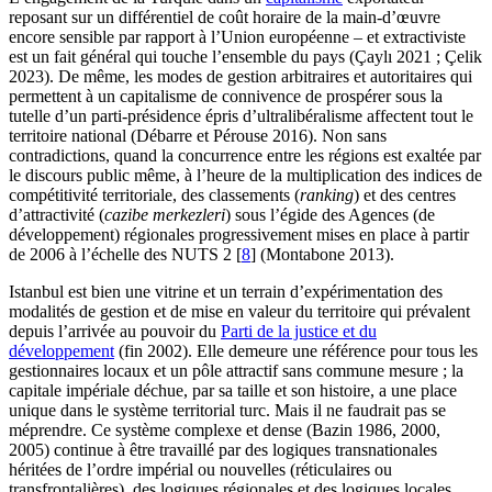
reposant sur un différentiel de coût horaire de la main-d’œuvre
encore sensible par rapport à l’Union européenne – et extractiviste
est un fait général qui touche l’ensemble du pays (Çaylı 2021 ; Çelik
2023). De même, les modes de gestion arbitraires et autoritaires qui
permettent à un capitalisme de connivence de prospérer sous la
tutelle d’un parti-présidence épris d’ultralibéralisme affectent tout le
territoire national (Débarre et Pérouse 2016). Non sans
contradictions, quand la concurrence entre les régions est exaltée par
le discours public même, à l’heure de la multiplication des indices de
compétitivité territoriale, des classements (
ranking
) et des centres
d’attractivité (
cazibe merkezleri
) sous l’égide des Agences (de
développement) régionales progressivement mises en place à partir
de 2006 à l’échelle des NUTS 2
[
8
]
(Montabone 2013).
Istanbul est bien une vitrine et un terrain d’expérimentation des
modalités de gestion et de mise en valeur du territoire qui prévalent
depuis l’arrivée au pouvoir du
Parti de la justice et du
développement
(fin 2002). Elle demeure une référence pour tous les
gestionnaires locaux et un pôle attractif sans commune mesure ; la
capitale impériale déchue, par sa taille et son histoire, a une place
unique dans le système territorial turc. Mais il ne faudrait pas se
méprendre. Ce système complexe et dense (Bazin 1986, 2000,
2005) continue à être travaillé par des logiques transnationales
héritées de l’ordre impérial ou nouvelles (réticulaires ou
transfrontalières), des logiques régionales et des logiques locales