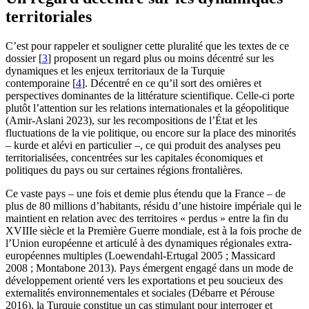
territoriales
C’est pour rappeler et souligner cette pluralité que les textes de ce
dossier
[
3
]
proposent un regard plus ou moins décentré sur les
dynamiques et les enjeux territoriaux de la Turquie
contemporaine
[
4
]
. Décentré en ce qu’il sort des ornières et
perspectives dominantes de la littérature scientifique. Celle-ci porte
plutôt l’attention sur les relations internationales et la géopolitique
(Amir-Aslani 2023), sur les recompositions de l’État et les
fluctuations de la vie politique, ou encore sur la place des minorités
– kurde et alévi en particulier –, ce qui produit des analyses peu
territorialisées, concentrées sur les capitales économiques et
politiques du pays ou sur certaines régions frontalières.
Ce vaste pays – une fois et demie plus étendu que la France – de
plus de 80 millions d’habitants, résidu d’une histoire impériale qui le
maintient en relation avec des territoires « perdus » entre la fin du
XVIIIe siècle et la Première Guerre mondiale, est à la fois proche de
l’Union européenne et articulé à des dynamiques régionales extra-
européennes multiples (Loewendahl-Ertugal 2005 ; Massicard
2008 ; Montabone 2013). Pays émergent engagé dans un mode de
développement orienté vers les exportations et peu soucieux des
externalités environnementales et sociales (Débarre et Pérouse
2016), la Turquie constitue un cas stimulant pour interroger et