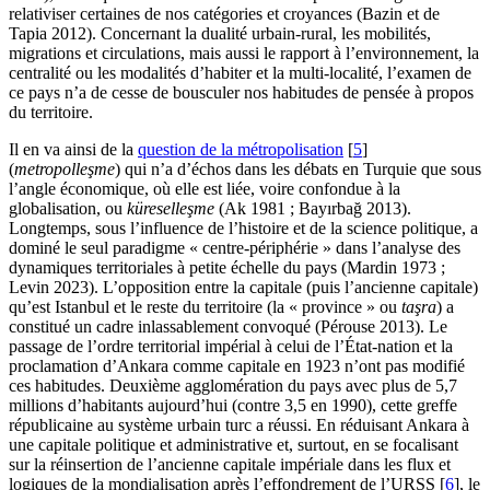
relativiser certaines de nos catégories et croyances (Bazin et de
Tapia 2012). Concernant la dualité urbain-rural, les mobilités,
migrations et circulations, mais aussi le rapport à l’environnement, la
centralité ou les modalités d’habiter et la multi-localité, l’examen de
ce pays n’a de cesse de bousculer nos habitudes de pensée à propos
du territoire.
Il en va ainsi de la
question de la métropolisation
[
5
]
(
metropolleşme
) qui n’a d’échos dans les débats en Turquie que sous
l’angle économique, où elle est liée, voire confondue à la
globalisation, ou
küreselleşme
(Ak 1981 ; Bayırbağ 2013).
Longtemps, sous l’influence de l’histoire et de la science politique, a
dominé le seul paradigme « centre-périphérie » dans l’analyse des
dynamiques territoriales à petite échelle du pays (Mardin 1973 ;
Levin 2023). L’opposition entre la capitale (puis l’ancienne capitale)
qu’est Istanbul et le reste du territoire (la « province » ou
taşra
) a
constitué un cadre inlassablement convoqué (Pérouse 2013). Le
passage de l’ordre territorial impérial à celui de l’État-nation et la
proclamation d’Ankara comme capitale en 1923 n’ont pas modifié
ces habitudes. Deuxième agglomération du pays avec plus de 5,7
millions d’habitants aujourd’hui (contre 3,5 en 1990), cette greffe
républicaine au système urbain turc a réussi. En réduisant Ankara à
une capitale politique et administrative et, surtout, en se focalisant
sur la réinsertion de l’ancienne capitale impériale dans les flux et
logiques de la mondialisation après l’effondrement de l’URSS
[
6
]
, le