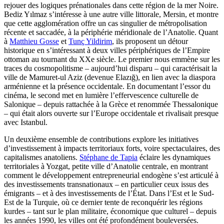
rejouer des logiques prénationales dans cette région de la mer Noire.
Bediz Yılmaz s’intéresse à une autre ville littorale, Mersin, et montre
que cette agglomération offre un cas singulier de métropolisation
récente et saccadée, à la périphérie méridionale de l’Anatolie. Quant
à
Matthieu Gosse
et
Tunç Yildirim
, ils proposent un détour
historique en s’intéressant à deux villes périphériques de l’Empire
ottoman au tournant du XXe siècle. Le premier nous emmène sur les
traces du cosmopolitisme – aujourd’hui disparu – qui caractérisait la
ville de Mamuret-ul Aziz (devenue Elazığ), en lien avec la diaspora
arménienne et la présence occidentale. En documentant l’essor du
cinéma, le second met en lumière l’effervescence culturelle de
Salonique – depuis rattachée à la Grèce et renommée Thessalonique
– qui était alors ouverte sur l’Europe occidentale et rivalisait presque
avec Istanbul.
Un deuxième ensemble de contributions explore les initiatives
d’investissement à impacts territoriaux forts, voire spectaculaires, des
capitalismes anatoliens.
Stéphane de Tapia
éclaire les dynamiques
territoriales à Yozgat, petite ville d’Anatolie centrale, en montrant
comment le développement entrepreneurial endogène s’est articulé à
des investissements transnationaux – en particulier ceux issus des
émigrants – et à des investissements de l’État. Dans l’Est et le Sud-
Est de la Turquie, où ce dernier tente de reconquérir les régions
kurdes – tant sur le plan militaire, économique que culturel – depuis
les années 1990, les villes ont été profondément bouleversées.