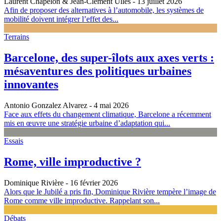
Laurent Chapelon & Jean-Clément Ullès
- 13 juillet 2026
Afin de proposer des alternatives à l’automobile, les systèmes de
mobilité doivent intégrer l’effet des...
Terrains
Barcelone, des super-îlots aux axes verts :
mésaventures des politiques urbaines
innovantes
Antonio Gonzalez Alvarez
- 4 mai 2026
Face aux effets du changement climatique, Barcelone a récemment
mis en œuvre une stratégie urbaine d’adaptation qui...
Essais
Rome, ville improductive ?
Dominique Rivière
- 16 février 2026
Alors que le Jubilé a pris fin, Dominique Rivière tempère l’image de
Rome comme ville improductive. Rappelant son...
Débats