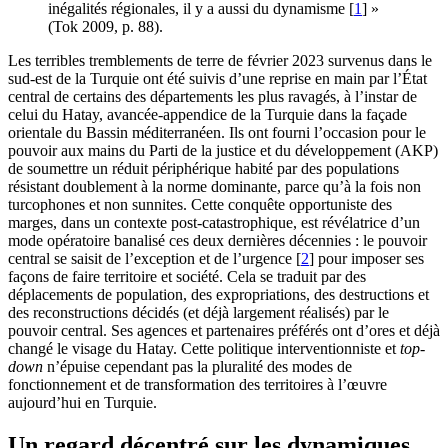
inégalités régionales, il y a aussi du dynamisme
[
1
]
»
(Tok 2009, p. 88).
Les terribles tremblements de terre de février 2023 survenus dans le
sud-est de la Turquie ont été suivis d’une reprise en main par l’État
central de certains des départements les plus ravagés, à l’instar de
celui du Hatay, avancée-appendice de la Turquie dans la façade
orientale du Bassin méditerranéen. Ils ont fourni l’occasion pour le
pouvoir aux mains du Parti de la justice et du développement (AKP)
de soumettre un réduit périphérique habité par des populations
résistant doublement à la norme dominante, parce qu’à la fois non
turcophones et non sunnites. Cette conquête opportuniste des
marges, dans un contexte post-catastrophique, est révélatrice d’un
mode opératoire banalisé ces deux dernières décennies : le pouvoir
central se saisit de l’exception et de l’urgence
[
2
]
pour imposer ses
façons de faire territoire et société. Cela se traduit par des
déplacements de population, des expropriations, des destructions et
des reconstructions décidés (et déjà largement réalisés) par le
pouvoir central. Ses agences et partenaires préférés ont d’ores et déjà
changé le visage du Hatay. Cette politique interventionniste et
top-
down
n’épuise cependant pas la pluralité des modes de
fonctionnement et de transformation des territoires à l’œuvre
aujourd’hui en Turquie.
Un regard décentré sur les dynamiques