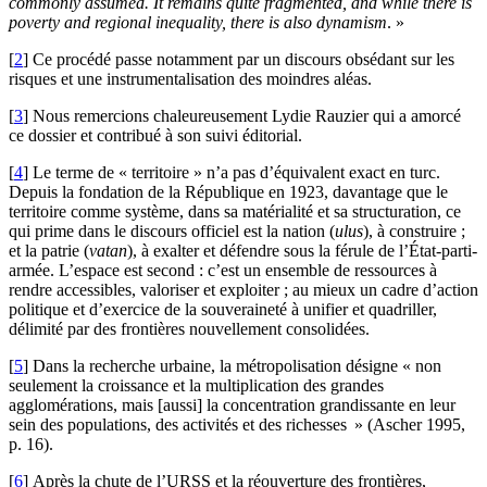
commonly assumed. It remains quite fragmented, and while there is
poverty and regional inequality, there is also dynamism
. »
[
2
]
Ce procédé passe notamment par un discours obsédant sur les
risques et une instrumentalisation des moindres aléas.
[
3
]
Nous remercions chaleureusement Lydie Rauzier qui a amorcé
ce dossier et contribué à son suivi éditorial.
[
4
]
Le terme de « territoire » n’a pas d’équivalent exact en turc.
Depuis la fondation de la République en 1923, davantage que le
territoire comme système, dans sa matérialité et sa structuration, ce
qui prime dans le discours officiel est la nation (
ulus
), à construire ;
et la patrie (
vatan
), à exalter et défendre sous la férule de l’État-parti-
armée. L’espace est second : c’est un ensemble de ressources à
rendre accessibles, valoriser et exploiter ; au mieux un cadre d’action
politique et d’exercice de la souveraineté à unifier et quadriller,
délimité par des frontières nouvellement consolidées.
[
5
]
Dans la recherche urbaine, la métropolisation désigne « non
seulement la croissance et la multiplication des grandes
agglomérations, mais [aussi] la concentration grandissante en leur
sein des populations, des activités et des richesses » (Ascher 1995,
p. 16).
[
6
]
Après la chute de l’URSS et la réouverture des frontières,