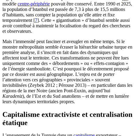
modèle
centre-périphérie
pouvait être conservé. Entre 1990 et 2025,
la population d’Istanbul est passée de 7,3 à plus de 15,5 millions
d’habitants, sans compter la population qu’elle attire et fixe
temporairement
[
7
]
. Cette « gigantisation » d’Istanbul semble aussi
avoir contribué à maintenir la focalisation du regard des chercheurs
et observateurs.
Mais l’immensité peut fasciner et aveugler en même temps. Si le
monstre métropolitain semble écraser la hiérarchie urbaine turque en
première analyse, il s’inscrit en fait dans des dynamiques qui
affectent tout le territoire. Ces transformations ne peuvent être lues
uniquement comme des « débordements » ou « effets-contagion »
de l’énergie stambouliote. C’est pourquoi le décentrement proposé
par ce dossier est aussi géographique. L’enjeu est de porter
l’attention vers ces géographies « provinciales » souvent
invisibilisées (Zeybek 2012 ; Pérouse 2013) – en particulier dans les
régions de la mer Noire (ancien Pont-Euxin, aujourd’hui
Karadeniz
), de l’Est et du Sud anatoliens – et de mettre en lumière
leurs dynamiques territoriales propres.
Capitalisme extractiviste et centralisation
étatique
L’engagement de la Turquie dans un
capitalisme
exportateur –