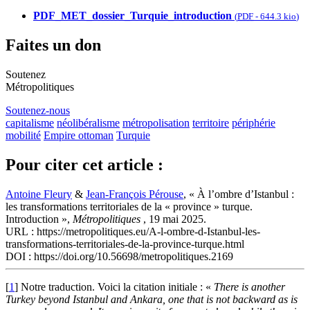
PDF_MET_dossier_Turquie_introduction
(
PDF
-
644.3 kio
)
Faites un don
Soutenez
Métropolitiques
Soutenez-nous
capitalisme
néolibéralisme
métropolisation
territoire
périphérie
mobilité
Empire ottoman
Turquie
Pour citer cet article :
Antoine Fleury
&
Jean-François Pérouse
, « À l’ombre d’Istanbul :
les transformations territoriales de la « province » turque.
Introduction »,
Métropolitiques
, 19 mai 2025.
URL : https://metropolitiques.eu/A-l-ombre-d-Istanbul-les-
transformations-territoriales-de-la-province-turque.html
DOI : https://doi.org/10.56698/metropolitiques.2169
[
1
]
Notre traduction. Voici la citation initiale : «
There is another
Turkey beyond Istanbul and Ankara, one that is not backward as is