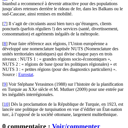
Istanbul a recommencé à devenir attractive pour des populations
jusqu’alors retenues derrière le rideau de fer, dans les Balkans ou le
sud-Caucase, ainsi remises en mobilité.
[
7
]
Il s’agit de circulants aussi bien turcs qu’étrangers, clients
ponctuels (parfois réguliers !) des services (santé, divertissement,
consommation) et agréments inégalés de la métropole.
[
8
]
Pour faire référence aux régions, l’Union européenne a
développé une nomenclature baptisée NUTS (Nomenclature des
unités territoriales statistiques) qui divise chaque pays en trois
niveaux : NUTS 1 : « grandes régions socio-économiques »,
NUTS 2 : « régions de base (pour les politiques régionales) » et
NUTS 3 : « petites régions (pour des diagnostics particuliers) ».
Source :
Eurostat
.
[
9
]
Voir Stéphane Yerasimos (1988) sur l’histoire de la planification
en Turquie au XXe siècle et M. Mutluer (2009) pour une entrée par
les inégalités interrégionales.
[
10
]
Dès la proclamation de la République de Turquie, en 1923, est
lancée une politique de turquisation en vue d’édifier un État-nation
turc, à l’opposé de la société ottomane, largement multiethnique.
0 commentaire :
Voir/commenter