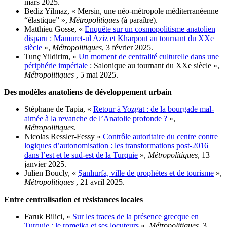
mars 2025.
Bediz Yilmaz, « Mersin, une néo-métropole méditerranéenne
“élastiqueˮ »,
Métropolitiques
(à paraître).
Matthieu Gosse, «
Enquête sur un cosmopolitisme anatolien
disparu : Mamuret-ul Aziz et Kharpout au tournant du XXe
siècle
»,
Métropolitiques
, 3 février 2025.
Tunç Yildirim, «
Un moment de centralité culturelle dans une
périphérie impériale
: Salonique au tournant du XXe siècle »,
Métropolitiques
, 5 mai 2025.
Des modèles anatoliens de développement urbain
Stéphane de Tapia, «
Retour à Yozgat : de la bourgade mal-
aimée à la revanche de l’Anatolie profonde ?
»,
Métropolitiques
.
Nicolas Ressler-Fessy «
Contrôle autoritaire du centre contre
logiques d’autonomisation : les transformations post-2016
dans l’est et le sud-est de la Turquie
»,
Métropolitiques
, 13
janvier 2025.
Julien Boucly, «
Şanlıurfa, ville de prophètes et de tourisme
»,
Métropolitiques
, 21 avril 2025.
Entre centralisation et résistances locales
Faruk Bilici, «
Sur les traces de la présence grecque en
Turquie : le romeika et ses locuteurs
»,
Métropolitiques
, 3