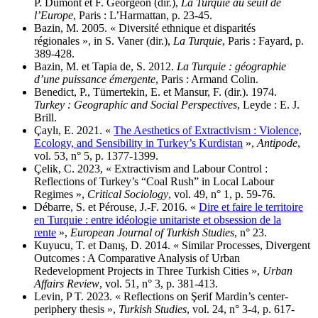
P. Dumont et F. Georgeon (dir.),
La Turquie au seuil de
l’Europe
, Paris : L’Harmattan, p. 23-45.
Bazin, M. 2005. « Diversité ethnique et disparités
régionales », in S. Vaner (dir.),
La Turquie
, Paris : Fayard, p.
389-428.
Bazin, M. et Tapia de, S. 2012.
La Turquie : géographie
d’une puissance émergente
, Paris : Armand Colin.
Benedict, P., Tümertekin, E. et Mansur, F. (dir.). 1974.
Turkey : Geographic and Social Perspectives
, Leyde : E. J.
Brill.
Çaylı, E. 2021. «
The Aesthetics of Extractivism : Violence,
Ecology, and Sensibility in Turkey’s Kurdistan
»,
Antipode
,
vol. 53, n° 5, p. 1377-1399.
Çelik, C. 2023, « Extractivism and Labour Control :
Reflections of Turkey’s “Coal Rush” in Local Labour
Regimes »,
Critical Sociology
, vol. 49, n° 1, p. 59-76.
Débarre, S. et Pérouse, J.-F. 2016. «
Dire et faire le territoire
en Turquie : entre idéologie unitariste et obsession de la
rente
»,
European Journal of Turkish Studies
, n° 23.
Kuyucu, T. et Danış, D. 2014. « Similar Processes, Divergent
Outcomes : A Comparative Analysis of Urban
Redevelopment Projects in Three Turkish Cities »,
Urban
Affairs Review
, vol. 51, n° 3, p. 381-413.
Levin, P T. 2023. « Reflections on Şerif Mardin’s center-
periphery thesis »,
Turkish Studies
, vol. 24, n° 3-4, p. 617-