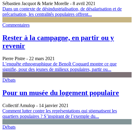
Sébastien Jacquot & Marie Morelle
- 8 avril 2021
Dans un contexte de désindustrialisation, de désalarisation et de
précarisation, les centralités populaires offrent...
Commentaires
Rester à la campagne, en partir ou y
revenir
Pierre Pistre
- 22 mars 2021
L’enquête ethnographique de Benoît Coquard montre ce que
signifie, pour des jeunes de milieux populaires, partir ou...
Débats
Pour un musée du logement populaire
Collectif Amulop
- 14 janvier 2021
Comment lutter contre les représentations qui stigmatisent les
quartiers populaires ? S’inspirant de l’exemple du...
Débats