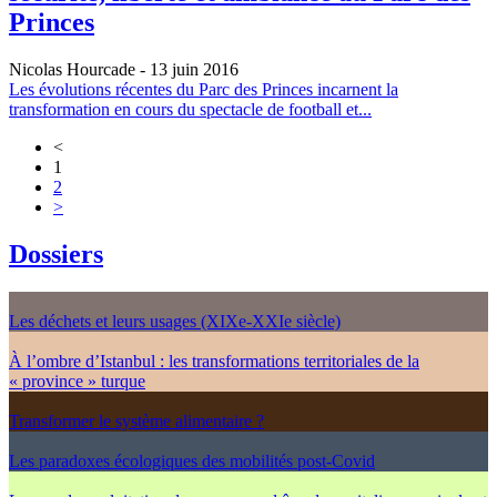
Princes
Nicolas Hourcade
- 13 juin 2016
Les évolutions récentes du Parc des Princes incarnent la
transformation en cours du spectacle de football et...
<
1
2
>
Dossiers
Les déchets et leurs usages (XIXe-XXIe siècle)
À l’ombre d’Istanbul : les transformations territoriales de la
« province » turque
Transformer le système alimentaire ?
Les paradoxes écologiques des mobilités post-Covid