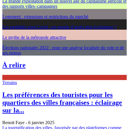
La grande exploitation dans un nouvel âge du capitalisme agricole et
des rapports villes–campagnes
Logement : extensions et restrictions du marché
Les mobilités post-Covid : un monde d’après plus écologique ?
Le mythe de la métropole attractive
Élections nationales 2022 : pour une analyse localisée du vote et de
ses enjeux
À relire
Terrains
Les préférences des touristes pour les
quartiers des villes françaises : éclairage
sur la...
Benoit Faye
- 6 janvier 2025
La touristification des villes, favorisée par des plateformes comme