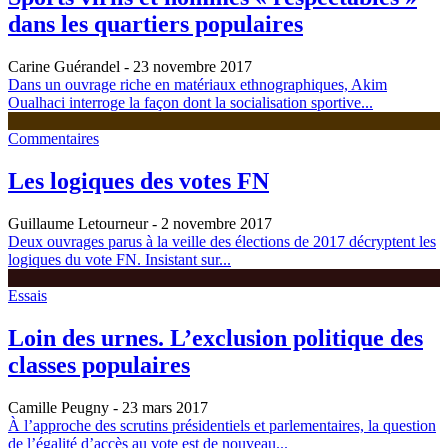
dans les quartiers populaires
Carine Guérandel
- 23 novembre 2017
Dans un ouvrage riche en matériaux ethnographiques, Akim
Oualhaci interroge la façon dont la socialisation sportive...
Commentaires
Les logiques des votes FN
Guillaume Letourneur
- 2 novembre 2017
Deux ouvrages parus à la veille des élections de 2017 décryptent les
logiques du vote FN. Insistant sur...
Essais
Loin des urnes. L’exclusion politique des
classes populaires
Camille Peugny
- 23 mars 2017
À l’approche des scrutins présidentiels et parlementaires, la question
de l’égalité d’accès au vote est de nouveau...