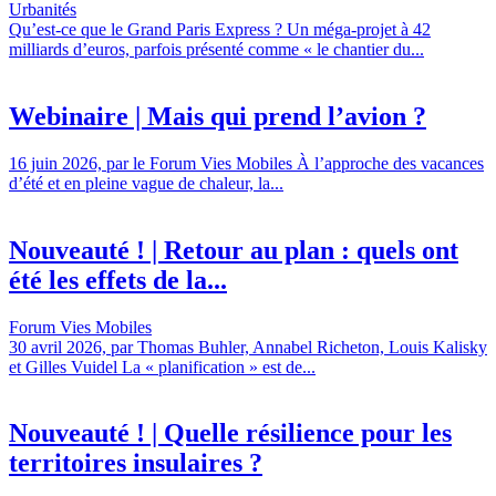
Urbanités
Qu’est-ce que le Grand Paris Express ? Un méga-projet à 42
milliards d’euros, parfois présenté comme « le chantier du...
Webinaire | Mais qui prend l’avion ?
16 juin 2026, par le Forum Vies Mobiles À l’approche des vacances
d’été et en pleine vague de chaleur, la...
Nouveauté ! | Retour au plan : quels ont
été les effets de la...
Forum Vies Mobiles
30 avril 2026, par Thomas Buhler, Annabel Richeton, Louis Kalisky
et Gilles Vuidel La « planification » est de...
Nouveauté ! | Quelle résilience pour les
territoires insulaires ?