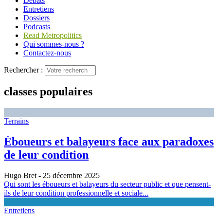
Débats
Entretiens
Dossiers
Podcasts
Read Metropolitics
Qui sommes-nous ?
Contactez-nous
Rechercher :
classes populaires
Terrains
Éboueurs et balayeurs face aux paradoxes
de leur condition
Hugo Bret
- 25 décembre 2025
Qui sont les éboueurs et balayeurs du secteur public et que pensent-
ils de leur condition professionnelle et sociale...
Entretiens