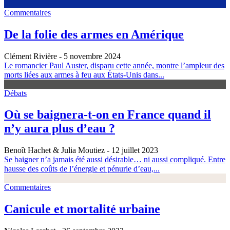
Commentaires
De la folie des armes en Amérique
Clément Rivière
- 5 novembre 2024
Le romancier Paul Auster, disparu cette année, montre l’ampleur des
morts liées aux armes à feu aux États-Unis dans...
Débats
Où se baignera-t-on en France quand il
n’y aura plus d’eau ?
Benoît Hachet & Julia Moutiez
- 12 juillet 2023
Se baigner n’a jamais été aussi désirable… ni aussi compliqué. Entre
hausse des coûts de l’énergie et pénurie d’eau,...
Commentaires
Canicule et mortalité urbaine