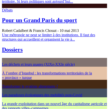
territoire. Si leurs politiques sont aujourd’hui...
Débats
Pour un Grand Paris du sport
Robert Cadalbert & Francis Chouat
- 10 mai 2013
Une métropole ne peut se limiter à des institutions. Il faut des
structures qui accueillent et organisent la vie à...
Dossiers
Les déchets et leurs usages (XIXe-XXIe siècle)
À l’ombre d’Istanbul : les transformations territoriales de la
« province » turque
Transformer le système alimentaire ?
Les paradoxes écologiques des mobilités post-Covid
La grande exploitation dans un nouvel âge du capitalisme agricole et
des rapports villes–campagnes