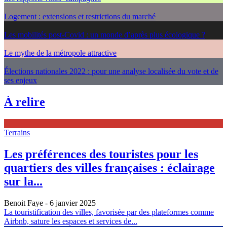
Logement : extensions et restrictions du marché
Les mobilités post-Covid : un monde d’après plus écologique ?
Le mythe de la métropole attractive
Élections nationales 2022 : pour une analyse localisée du vote et de
ses enjeux
À relire
Terrains
Les préférences des touristes pour les
quartiers des villes françaises : éclairage
sur la...
Benoit Faye
- 6 janvier 2025
La touristification des villes, favorisée par des plateformes comme
Airbnb, sature les espaces et services de...