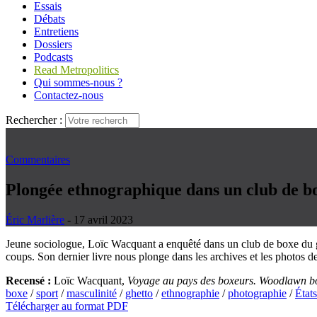
Essais
Débats
Entretiens
Dossiers
Podcasts
Read Metropolitics
Qui sommes-nous ?
Contactez-nous
Rechercher :
Commentaires
Plongée ethnographique dans un club de b
Éric Marlière
- 17 avril 2023
Jeune sociologue, Loïc Wacquant a enquêté dans un club de boxe du 
coups. Son dernier livre nous plonge dans les archives et les photos de 
Recensé :
Loïc Wacquant,
Voyage au pays des boxeurs. Woodlawn b
boxe
/
sport
/
masculinité
/
ghetto
/
ethnographie
/
photographie
/
État
Télécharger au format PDF