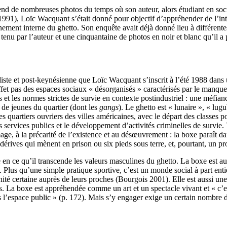
rend de nombreuses photos du temps où son auteur, alors étudiant en so
991), Loïc Wacquant s’était donné pour objectif d’appréhender de l’inté
nnement interne du ghetto. Son enquête avait déjà donné lieu à différen
 tenu par l’auteur et une cinquantaine de photos en noir et blanc qu’il a
rdiste et post-keynésienne que Loïc Wacquant s’inscrit à l’été 1988 dan
 effet pas des espaces sociaux « désorganisés » caractérisés par le manqu
 et les normes strictes de survie en contexte postindustriel : une méfianc
 de jeunes du quartier (dont les
gangs
). Le ghetto est « lunaire », « lugu
quartiers ouvriers des villes américaines, avec le départ des classes popu
ervices publics et le développement d’activités criminelles de survie. Vo
, à la précarité de l’existence et au désœuvrement : la boxe paraît dans
dérives qui mènent en prison ou six pieds sous terre, et, pourtant, un pro
en ce qu’il transcende les valeurs masculines du ghetto. La boxe est aussi
 Plus qu’une simple pratique sportive, c’est un monde social à part entièr
nité certaine auprès de leurs proches (Bourgois 2001). Elle est aussi un
La boxe est appréhendée comme un art et un spectacle vivant et « c’est 
’espace public » (p. 172). Mais s’y engager exige un certain nombre d