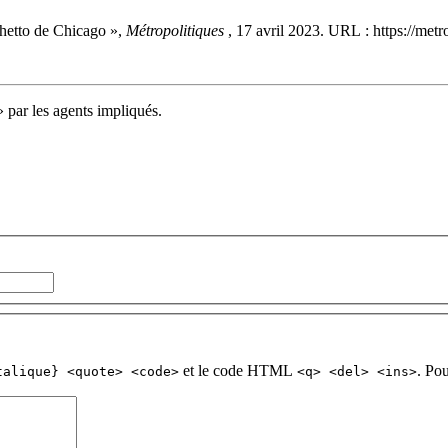
ghetto de Chicago »,
Métropolitiques
, 17 avril 2023. URL : https://me
 » par les agents impliqués.
et le code HTML
. Po
talique} <quote> <code>
<q> <del> <ins>