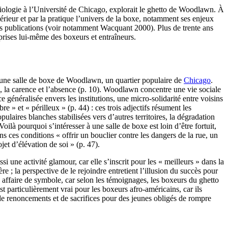
ciologie à l’Université de Chicago, explorait le ghetto de Woodlawn. À
rieur et par la pratique l’univers de la boxe, notamment ses enjeux
tes publications (voir notamment Wacquant 2000). Plus de trente ans
 prises lui-même des boxeurs et entraîneurs.
s une salle de boxe de Woodlawn, un quartier populaire de
Chicago
.
e, la carence et l’absence (p. 10). Woodlawn concentre une vie sociale
e généralisée envers les institutions, une micro-solidarité entre voisins
bre » et « périlleux » (p. 44) : ces trois adjectifs résument les
laires blanches stabilisées vers d’autres territoires, la dégradation
ilà pourquoi s’intéresser à une salle de boxe est loin d’être fortuit,
 ces conditions « offrir un bouclier contre les dangers de la rue, un
jet d’élévation de soi » (p. 47).
 une activité glamour, car elle s’inscrit pour les « meilleurs » dans la
e ; la perspective de le rejoindre entretient l’illusion du succès pour
e affaire de symbole, car selon les témoignages, les boxeurs du ghetto
particulièrement vrai pour les boxeurs afro-américains, car ils
e renoncements et de sacrifices pour des jeunes obligés de rompre