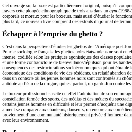
Cet ouvrage sur la boxe est particulièrement original, puisqu’il comp
travers cette plongée ethnographique de trois ans dans un
gym
(1988-1
corporels et moraux pour les boxeurs, mais aussi d’étudier le fonctio
plus tard, ce nouveau livre comprend des extraits du journal de terrain
Échapper à l’emprise du ghetto ?
C’est dans la perspective d’étudier les ghettos de l’Amérique post-fo
Pour le sociologue français, les ghettos noirs états-uniens ne sont en
intense, codifiée selon les pratiques agonistiques des classes populaires
et une forme contradictoire de bienveillance/répulsion pour les bandes
conséquences des restructurations socioéconomiques qui ont ébranlé les 
économique des conditions de vie des résidents, un relatif abandon des s
dans un contexte où les jeunes hommes noirs sont confrontés au chômage
antidote au fléau de la drogue, qui est partout, un garde-fou contre les 
Le boxeur professionnel suscite en effet l’admiration de son entourage 
constellation fermée des sports, des médias et des métiers du spectacle.
certains jeunes hommes en difficulté et leur permet d’acquérir une dig
aiment se comparer aux chanteurs, danseurs, ou encore aux comédiens. 
proviennent d’une communauté historiquement privée d’honneur dans l
avec leur environnement.