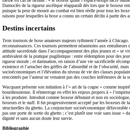
même en cas de défaite : « le boxeur quitte l’espace-temps sacré balisé
Damoclès de la rigueur ascétique réapparaît dès lors que le boxeur en
puisque la peur de mourir au combat est bien réelle pour tous les boxe
raisons pour lesquelles la boxe a connu un certain déclin à partir des 
Destins incertains
Trois tournois de boxe amateurs majeurs rythment l’année à Chicago. 
reconnaissances. Ces tournois permettent néanmoins aux entraîneurs de
attitude sacerdotale dans l’accompagnement des plus jeunes et « se viv
ambivalent de la pratique pugilistique : entre rédemption pour des je
rigueur morale ; et damnation, en raison d’une vie sacrificielle récomp
existence et l’arracher des griffes de l’absurdité et de l’obscurité, ma
socioéconomiques et l’élévation du niveau de vie des classes populaires
rencontrés par l’auteur ne venaient pas des couches inférieures de la s
Wacquant présente son initiation à l’« art de la cogne » comme inspiré
bourdieusienne. Il réinterroge en effet les enjeux propres à « l’empiris
à les produire. Introduit comme boxeur débutant et non en sociologue,
boxeurs et le staff. Il fut progressivement accepté par les boxeurs de l
structurelles du ghetto. La conjoncture socioéconomique défavorable 
pas une porte de sortie du ghetto ; c’est plutôt une voie sans issue « 
dignité et sans aucun doute leur survie.
Bibliographie