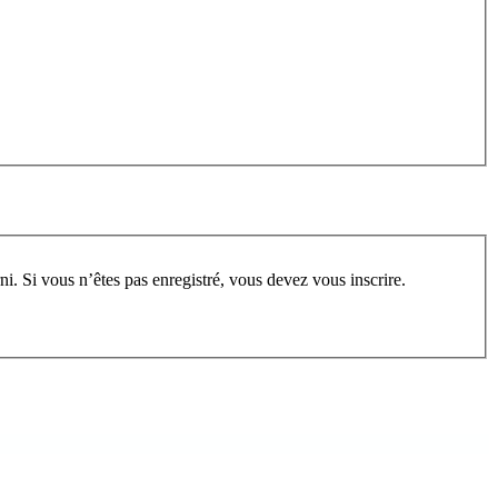
rum, vous devez vous enregistrer au préalable. Merci d’indiquer ci-dessous l’identifiant personnel qui vous a été fourni. Si vous n’êtes pas enregistré, vous devez vous inscrire.