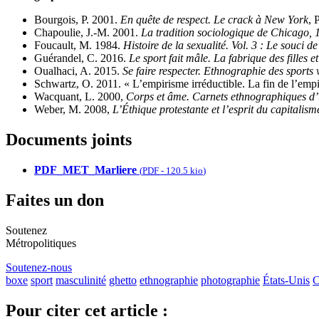
Bourgois, P. 2001.
En quête de respect. Le crack à New York
, 
Chapoulie, J.-M. 2001.
La tradition sociologique de Chicago,
Foucault, M. 1984.
Histoire de la sexualité. Vol. 3 : Le souci de
Guérandel, C. 2016.
Le sport fait mâle. La fabrique des filles e
Oualhaci, A. 2015.
Se faire respecter. Ethnographie des sports 
Schwartz, O. 2011. « L’empirisme irréductible. La fin de l’emp
Wacquant, L. 2000,
Corps et âme. Carnets ethnographiques d’
Weber, M. 2008,
L’Éthique protestante et l’esprit du capitalism
Documents joints
PDF_MET_Marliere
(
PDF
-
120.5 kio
)
Faites un don
Soutenez
Métropolitiques
Soutenez-nous
boxe
sport
masculinité
ghetto
ethnographie
photographie
États-Unis
C
Pour citer cet article :