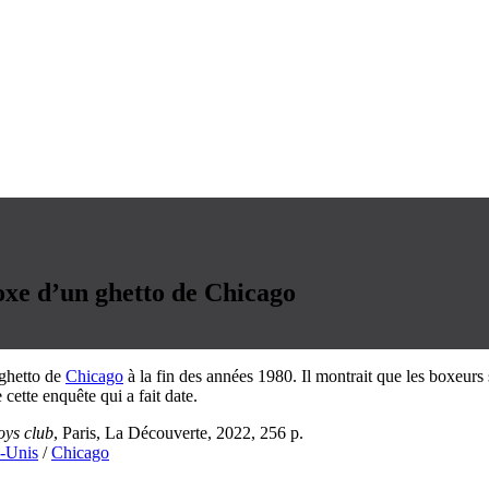
oxe d’un ghetto de Chicago
ghetto de
Chicago
à la fin des années 1980. Il montrait que les boxeurs 
cette enquête qui a fait date.
oys club
, Paris, La Découverte, 2022, 256 p.
s-Unis
/
Chicago