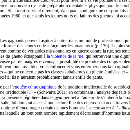
 par la triade sacrifice-cœur-éclat pour revenir à sa vie profane et à se
tame un nouveau cycle de préparation mentale et physique pour le combat
urs. Si la mort survient rarement, Wacquant souligne que ce sport laisse
années 1960, et que seuls les jeunes noirs ou latinos des ghettos lui acco
Les gagnants peuvent aspirer à entrer dans un monde professionnel qui p
 former des jeunes et de « façonner les amateurs » (p. 130). Le plus s
ent comme de véritables missionnaires en guerre contre la rue, ses tentat
unes du ghetto échappant à
la violence de la rue
, qui retrouvent une digni
ensée par de maigres revenus, la possibilité de prendre des coups violen
is il peut tout aussi bien vous enfoncer et vous enfermer dans la marginal
 – qui ne concerne pas les classes subalternes du ghetto étudiées ici –,
ociété, ils n’auraient probablement jamais enfilé de gants.
e par l’
enquête ethnographique
de la tradition intellectuelle de sociol
me irréductible
[
1
]
» (Schwartz 2011) en combinant l’analyse des faits obs
 sa présence régulière dans le
gym
permet à l’auteur de s’initier à la bo
a salle, lui donnant accès à une lecture fine des enjeux sociaux à traver
continue d’encourager certains jeunes hommes à se consacrer à l’«
illus
dans laquelle un tout petit nombre rapidement décroissant d’hommes issus