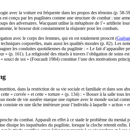
logie avec la voiture est fréquente dans les propos des témoins (p. 58-59
ps est conçu par les pugilistes comme une structure de combat : une arme o
coups des adversaires. Wacquant utilise la métaphore de l’« artillerie lo
atomie, le boxeur doit constamment la réajuster pour les combats.
tion avec le corps des femmes, qui en est totalement proscrit (
Guéran
es techniques corporelles, mais aussi les qualités morales (p. 82). Les not
pagner les conduites quotidiennes du pugiliste : « Le fait d’apparaître 
 » (p. 161). La religiosité des rituels à travers l’obligation de soins e
e « souci de soi » (Foucault 1984) constitue l’une des motivations princi
ng
utrition, dans la restriction de sa vie sociale et familiale et dans son
te « corvée » et cette « torture » (p. 134) : « Bosser à la salle tous les
n un mode de vie austère marque une rupture avec le monde social commu
 consiste en une tâche intérieure pour l’individu à laquelle « action » 
roche du combat. Apparaît en effet à ce stade le problème du mental po
aline dissipe les inquiétudes du pugiliste, lorsque la cloche retentit en