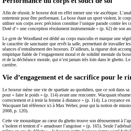
Performance du corps et souci de soi
Afin de réussir, le boxeur doit en effet mener une vie ascétique. L’ana
entretenir pour être performant. La boxe étant un sport violent, le cor
utiliser son corps avec précision constitue l’unique parade contre les 
Doté d’« une conception résolument instrumentale » (p. 62) de son an
Le
gym
de Woodland est dédié au corps masculin et marque une ségréga
le caractère de sanctuaire que revêt la salle, permettant de travailler l
séances d’entraînement des boxeurs. D’ailleurs, la rigueur doit accom
empirique fiable de l’engagement moral et de solidité mentale du boxeur
et de la déchéance morale, qui n’est jamais très loin dans le ghetto. L
carrière.
Vie d’engagement et de sacrifice pour le ri
Le boxeur mène une vie de spartiate au quotidien, que ce soit dans sa n
pour « faire le poids » (p. 114) avant une rencontre. Wacquant résume cet
correctement et à tenir la femme à distance » (p. 114). La croyance e
Wacquant fait référence ici à Max Weber, pour qui la notion de mission
2008, p. 120).
Cette vie monastique au cœur du ghetto trouve son dénouement à l’app
s’isolent et tentent d’« amadouer l’angoisse » (p. 165). Seule l’adrén