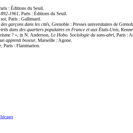
Paris : Éditions du Seuil.
 1892-1961
, Paris : Éditions du Seuil.
 soi
, Paris : Gallimard.
t des garçons dans les cités
, Grenoble : Presses universitaires de Grenob
virils dans des quartiers populaires en France et aux États-Unis
, Renne
irisme ? », in N. Anderson,
Le Hobo. Sociologie du sans-abri
, Paris : 
un apprenti boxeur
, Marseille : Agone.
e
, Paris : Flammarion.
hicago