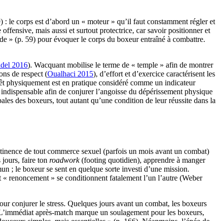
) : le corps est d’abord un « moteur » qu’il faut constamment régler et
ffensive, mais aussi et surtout protectrice, car savoir positionner et
urde » (p. 59) pour évoquer le corps du boxeur entraîné à combattre.
del 2016
). Wacquant mobilise le terme de « temple » afin de montrer
ions de respect (
Oualhaci 2015
), d’effort et d’exercice caractérisent les
prêt physiquement est en pratique considéré comme un indicateur
st indispensable afin de conjurer l’angoisse du dépérissement physique
pales des boxeurs, tout autant qu’une condition de leur réussite dans la
 abstinence de tout commerce sexuel (parfois un mois avant un combat)
 jours, faire ton
roadwork
(footing quotidien), apprendre à manger
n ; le boxeur se sent en quelque sorte investi d’une mission.
et « renoncement » se conditionnent fatalement l’un l’autre (Weber
ur conjurer le stress. Quelques jours avant un combat, les boxeurs
fin. L’immédiat après-match marque un soulagement pour les boxeurs,