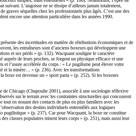
s douceurs simples, mais essentielles » (p. 166). Néanmoins, l’épée de
 suivant. L’angoisse ne se dissipe d’ailleurs jamais totalement,
 de graves séquelles chez les professionnels plus âgés. C’est une des
rdent encore une attention particulière dans les années 1990.
résente des incertitudes en matière de rétributions économiques et de
ouvent, les entraîneurs sont d’anciens boxeurs qui développent une
ions et ses périls » (p. 132). Wacquant souligne le caractère
té auprès de leurs proches, se forgent un physique efficace et une
ts et l’usure accélérée du corps : « Le pugilisme peut élever votre
ité et la misère… » (p. 236). Avec les transformations
 la boxe est devenue un « sport paria » (p. 252). Si les boxeurs
ogie de Chicago (Chapoulie 2001), associée à une sociologie réflexive
ervés sur le terrain avec les contraintes structurelles qui concourent
xe tout en nouant des contacts de plus en plus familiers avec les
s l’observation des destins individuels entremêlés aux logiques
io
pugilistique » (p. 237). Car pour Wacquant, la boxe ne constitue
 des classes populaires misent leurs corps » (p. 251), mais aussi leur