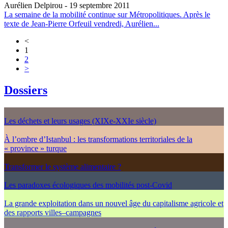
Aurélien Delpirou
- 19 septembre 2011
La semaine de la mobilité continue sur Métropolitiques. Après le
texte de Jean-Pierre Orfeuil vendredi, Aurélien...
<
1
2
>
Dossiers
Les déchets et leurs usages (XIXe-XXIe siècle)
À l’ombre d’Istanbul : les transformations territoriales de la
« province » turque
Transformer le système alimentaire ?
Les paradoxes écologiques des mobilités post-Covid
La grande exploitation dans un nouvel âge du capitalisme agricole et
des rapports villes–campagnes