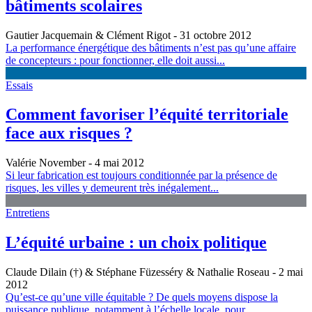
bâtiments scolaires
Gautier Jacquemain & Clément Rigot
- 31 octobre 2012
La performance énergétique des bâtiments n’est pas qu’une affaire
de concepteurs : pour fonctionner, elle doit aussi...
Essais
Comment favoriser l’équité territoriale
face aux risques ?
Valérie November
- 4 mai 2012
Si leur fabrication est toujours conditionnée par la présence de
risques, les villes y demeurent très inégalement...
Entretiens
L’équité urbaine : un choix politique
Claude Dilain (†) & Stéphane Füzesséry & Nathalie Roseau
- 2 mai
2012
Qu’est-ce qu’une ville équitable ? De quels moyens dispose la
puissance publique, notamment à l’échelle locale, pour...