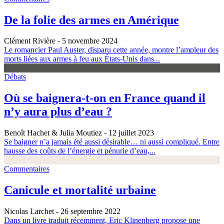
De la folie des armes en Amérique
Clément Rivière
- 5 novembre 2024
Le romancier Paul Auster, disparu cette année, montre l’ampleur des
morts liées aux armes à feu aux États-Unis dans...
Débats
Où se baignera-t-on en France quand il
n’y aura plus d’eau ?
Benoît Hachet & Julia Moutiez
- 12 juillet 2023
Se baigner n’a jamais été aussi désirable… ni aussi compliqué. Entre
hausse des coûts de l’énergie et pénurie d’eau,...
Commentaires
Canicule et mortalité urbaine
Nicolas Larchet
- 26 septembre 2022
Dans un livre traduit récemment, Eric Klinenberg propose une