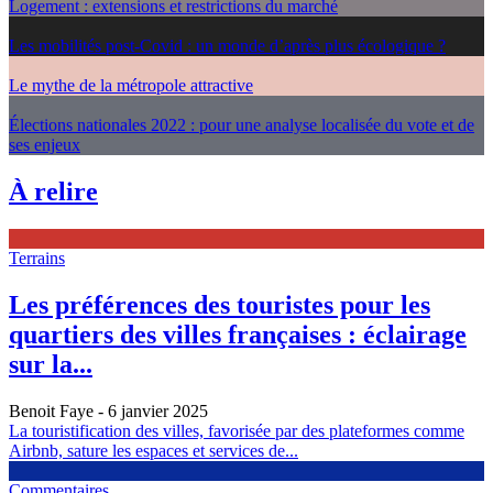
Logement : extensions et restrictions du marché
Les mobilités post-Covid : un monde d’après plus écologique ?
Le mythe de la métropole attractive
Élections nationales 2022 : pour une analyse localisée du vote et de
ses enjeux
À relire
Terrains
Les préférences des touristes pour les
quartiers des villes françaises : éclairage
sur la...
Benoit Faye
- 6 janvier 2025
La touristification des villes, favorisée par des plateformes comme
Airbnb, sature les espaces et services de...
Commentaires