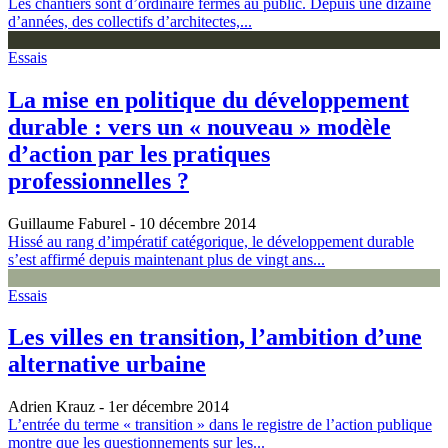
Les chantiers sont d’ordinaire fermés au public. Depuis une dizaine
d’années, des collectifs d’architectes,...
Essais
La mise en politique du développement
durable : vers un « nouveau » modèle
d’action par les pratiques
professionnelles ?
Guillaume Faburel
- 10 décembre 2014
Hissé au rang d’impératif catégorique, le développement durable
s’est affirmé depuis maintenant plus de vingt ans...
Essais
Les villes en transition, l’ambition d’une
alternative urbaine
Adrien Krauz
- 1er décembre 2014
L’entrée du terme « transition » dans le registre de l’action publique
montre que les questionnements sur les...