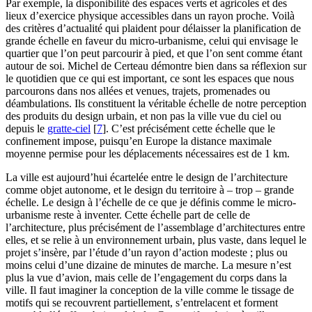
Par exemple, la disponibilité des espaces verts et agricoles et des
lieux d’exercice physique accessibles dans un rayon proche. Voilà
des critères d’actualité qui plaident pour délaisser la planification de
grande échelle en faveur du micro-urbanisme, celui qui envisage le
quartier que l’on peut parcourir à pied, et que l’on sent comme étant
autour de soi. Michel de Certeau démontre bien dans sa réflexion sur
le quotidien que ce qui est important, ce sont les espaces que nous
parcourons dans nos allées et venues, trajets, promenades ou
déambulations. Ils constituent la véritable échelle de notre perception
des produits du design urbain, et non pas la ville vue du ciel ou
depuis le
gratte-ciel
[
7
]
. C’est précisément cette échelle que le
confinement impose, puisqu’en Europe la distance maximale
moyenne permise pour les déplacements nécessaires est de 1 km.
La ville est aujourd’hui écartelée entre le design de l’architecture
comme objet autonome, et le design du territoire à – trop – grande
échelle. Le design à l’échelle de ce que je définis comme le micro-
urbanisme reste à inventer. Cette échelle part de celle de
l’architecture, plus précisément de l’assemblage d’architectures entre
elles, et se relie à un environnement urbain, plus vaste, dans lequel le
projet s’insère, par l’étude d’un rayon d’action modeste ; plus ou
moins celui d’une dizaine de minutes de marche. La mesure n’est
plus la vue d’avion, mais celle de l’engagement du corps dans la
ville. Il faut imaginer la conception de la ville comme le tissage de
motifs qui se recouvrent partiellement, s’entrelacent et forment