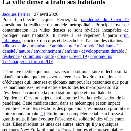
La ville dense a trahi ses habitants
Jacques Ferrier
- 27 avril 2020
Pour l’architecte Jacques Ferrier, la
pandémie du Covid-19
questionne la résilience du modèle métropolitain. Principal foyer de
contamination, les villes denses se sont révélées incapables de
protéger leurs habitants. Il invite à les repenser à partir d’
un
urbanisme
soucieux du corps et des échelles d’action des citadins.
ville sensible
/
urbanisme
/
architecture
/
métropole
/
habitants
/
densité
/
nature
/
environnement
/
enfants
/
développement durable
/
résilience
/
communs
/
santé
/
crise
/
Covid-19
/
coronavirus
Télécharger au format PDF
L’épreuve inédite que nous traversons doit nous faire réfléchir sur la
planète urbaine que nous avons créée. Les flux de circulations et
d’échanges qui, intenses et globaux tant pour les personnes que pour
les marchandises, relient entre elles toutes les métropoles sont à
l’évidence la cause de la propagation rapide et mondiale de
l’épidémie. C’est un sujet en soi, comme l’est la médiatisation de la
pandémie. Cette médiatisation, dans sa mécanique et son impact
« en direct » sur les réactions des populations, est aussi un produit de
notre monde urbain
[
1
]
. Enfin, pour compléter ce tableau brossé à
grands traits, il faut évoquer l’absence de solidarité des villes entre
elles. Elles s’isolent les unes des autres, alors qu’il y a quelques
semaines New York, Shanghai, Paris, Londres et leurs semblables