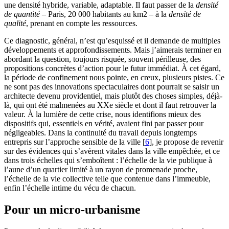
une densité hybride, variable, adaptable. Il faut passer de la
densité
de quantité
– Paris, 20 000 habitants au km2 – à la
densité de
qualité
, prenant en compte les ressources.
Ce diagnostic, général, n’est qu’esquissé et il demande de multiples
développements et approfondissements. Mais j’aimerais terminer en
abordant la question, toujours risquée, souvent périlleuse, des
propositions concrètes d’action pour le futur immédiat. À cet égard,
la période de confinement nous pointe, en creux, plusieurs pistes. Ce
ne sont pas des innovations spectaculaires dont pourrait se saisir un
architecte devenu providentiel, mais plutôt des choses simples, déjà-
là, qui ont été malmenées au XXe siècle et dont il faut retrouver la
valeur. À la lumière de cette crise, nous identifions mieux des
dispositifs qui, essentiels en vérité, avaient fini par passer pour
négligeables. Dans la continuité du travail depuis longtemps
entrepris sur l’approche sensible de la ville
[
6
]
, je propose de revenir
sur des évidences qui s’avèrent vitales dans la ville empêchée, et ce
dans trois échelles qui s’emboîtent : l’échelle de la vie publique à
l’aune d’un quartier limité à un rayon de promenade proche,
l’échelle de la vie collective telle que contenue dans l’immeuble,
enfin l’échelle intime du vécu de chacun.
Pour un micro-urbanisme