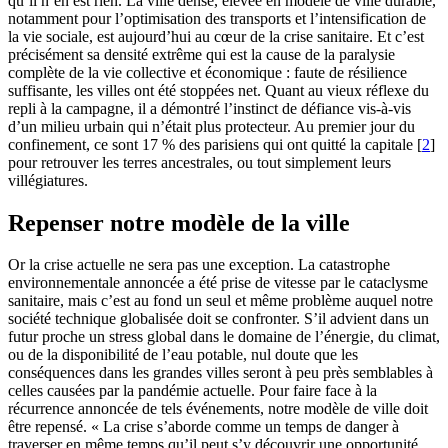
qu’il n’en est rien. La ville dense, élevée en modèle de ville durable,
notamment pour l’optimisation des transports et l’intensification de
la vie sociale, est aujourd’hui au cœur de la crise sanitaire. Et c’est
précisément sa densité extrême qui est la cause de la paralysie
complète de la vie collective et économique : faute de résilience
suffisante, les villes ont été stoppées net. Quant au vieux réflexe du
repli à la campagne, il a démontré l’instinct de défiance vis-à-vis
d’un milieu urbain qui n’était plus protecteur. Au premier jour du
confinement, ce sont 17 % des parisiens qui ont quitté la capitale
[
2
]
pour retrouver les terres ancestrales, ou tout simplement leurs
villégiatures.
Repenser notre modèle de la ville
Or la crise actuelle ne sera pas une exception. La catastrophe
environnementale annoncée a été prise de vitesse par le cataclysme
sanitaire, mais c’est au fond un seul et même problème auquel notre
société technique globalisée doit se confronter. S’il advient dans un
futur proche un stress global dans le domaine de l’énergie, du climat,
ou de la disponibilité de l’eau potable, nul doute que les
conséquences dans les grandes villes seront à peu près semblables à
celles causées par la pandémie actuelle. Pour faire face à la
récurrence annoncée de tels événements, notre modèle de ville doit
être repensé. « La crise s’aborde comme un temps de danger à
traverser en même temps qu’il peut s’y découvrir une opportunité