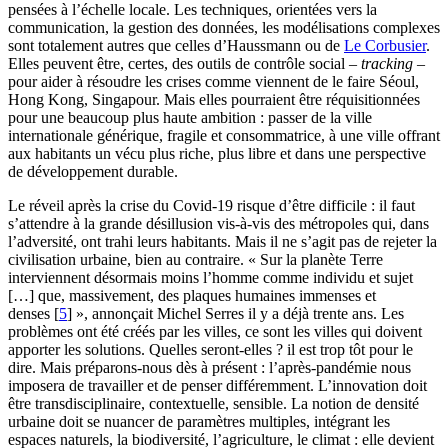
pensées à l’échelle locale. Les techniques, orientées vers la
communication, la gestion des données, les modélisations complexes
sont totalement autres que celles d’Haussmann ou de
Le Corbusier
.
Elles peuvent être, certes, des outils de contrôle social –
tracking
–
pour aider à résoudre les crises comme viennent de le faire Séoul,
Hong Kong, Singapour. Mais elles pourraient être réquisitionnées
pour une beaucoup plus haute ambition : passer de la ville
internationale générique, fragile et consommatrice, à une ville offrant
aux habitants un vécu plus riche, plus libre et dans une perspective
de développement durable.
Le réveil après la crise du Covid-19 risque d’être difficile : il faut
s’attendre à la grande désillusion vis-à-vis des métropoles qui, dans
l’adversité, ont trahi leurs habitants. Mais il ne s’agit pas de rejeter la
civilisation urbaine, bien au contraire. « Sur la planète Terre
interviennent désormais moins l’homme comme individu et sujet
[…] que, massivement, des plaques humaines immenses et
denses
[
5
]
», annonçait Michel Serres il y a déjà trente ans. Les
problèmes ont été créés par les villes, ce sont les villes qui doivent
apporter les solutions. Quelles seront-elles ? il est trop tôt pour le
dire. Mais préparons-nous dès à présent : l’après-pandémie nous
imposera de travailler et de penser différemment. L’innovation doit
être transdisciplinaire, contextuelle, sensible. La notion de densité
urbaine doit se nuancer de paramètres multiples, intégrant les
espaces naturels, la biodiversité, l’agriculture, le climat : elle devient