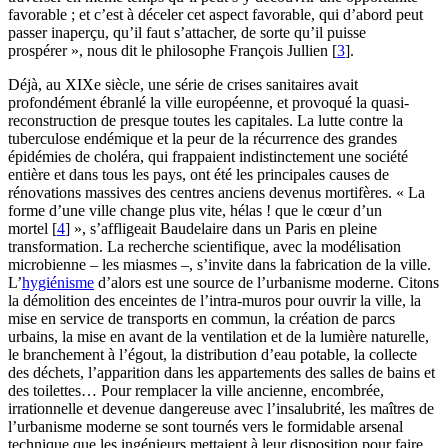
favorable ; et c’est à déceler cet aspect favorable, qui d’abord peut
passer inaperçu, qu’il faut s’attacher, de sorte qu’il puisse
prospérer », nous dit le philosophe François Jullien
[
3
]
.
Déjà, au XIXe siècle, une série de crises sanitaires avait
profondément ébranlé la ville européenne, et provoqué la quasi-
reconstruction de presque toutes les capitales. La lutte contre la
tuberculose endémique et la peur de la récurrence des grandes
épidémies de choléra, qui frappaient indistinctement une société
entière et dans tous les pays, ont été les principales causes de
rénovations massives des centres anciens devenus mortifères. « La
forme d’une ville change plus vite, hélas ! que le cœur d’un
mortel
[
4
]
», s’affligeait Baudelaire dans un Paris en pleine
transformation. La recherche scientifique, avec la modélisation
microbienne – les miasmes –, s’invite dans la fabrication de la ville.
L’
hygiénisme
d’alors est une source de l’urbanisme moderne. Citons
la démolition des enceintes de l’intra-muros pour ouvrir la ville, la
mise en service de transports en commun, la création de parcs
urbains, la mise en avant de la ventilation et de la lumière naturelle,
le branchement à l’égout, la distribution d’eau potable, la collecte
des déchets, l’apparition dans les appartements des salles de bains et
des toilettes… Pour remplacer la ville ancienne, encombrée,
irrationnelle et devenue dangereuse avec l’insalubrité, les maîtres de
l’urbanisme moderne se sont tournés vers le formidable arsenal
technique que les ingénieurs mettaient à leur disposition pour faire