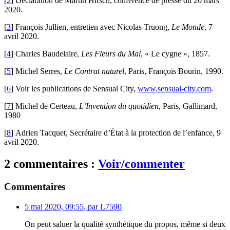
[
2
]
Déclaration de Martin Hirsch, conférence de presse du 20 mars
2020.
[
3
]
François Jullien, entretien avec Nicolas Truong,
Le Monde
, 7
avril 2020.
[
4
]
Charles Baudelaire,
Les Fleurs du Mal
, « Le cygne », 1857.
[
5
]
Michel Serres,
Le Contrat naturel
, Paris, François Bourin, 1990.
[
6
]
Voir les publications de Sensual City,
www.sensual-city.com
.
[
7
]
Michel de Certeau,
L’Invention du quotidien
, Paris, Gallimard,
1980
[
8
]
Adrien Tacquet, Secrétaire d’État à la protection de l’enfance, 9
avril 2020.
2 commentaires :
Voir/commenter
Commentaires
5 mai 2020, 09:55
,
par
L7590
On peut saluer la qualité synthétique du propos, même si deux