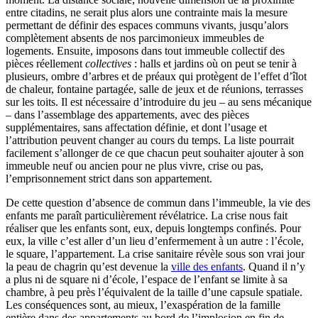
entre citadins, ne serait plus alors une contrainte mais la mesure
permettant de définir des espaces communs vivants, jusqu’alors
complètement absents de nos parcimonieux immeubles de
logements. Ensuite, imposons dans tout immeuble collectif des
pièces réellement
collectives
: halls et jardins où on peut se tenir à
plusieurs, ombre d’arbres et de préaux qui protègent de l’effet d’îlot
de chaleur, fontaine partagée, salle de jeux et de réunions, terrasses
sur les toits. Il est nécessaire d’introduire du jeu – au sens mécanique
– dans l’assemblage des appartements, avec des pièces
supplémentaires, sans affectation définie, et dont l’usage et
l’attribution peuvent changer au cours du temps. La liste pourrait
facilement s’allonger de ce que chacun peut souhaiter ajouter à son
immeuble neuf ou ancien pour ne plus vivre, crise ou pas,
l’emprisonnement strict dans son appartement.
De cette question d’absence de commun dans l’immeuble, la vie des
enfants me paraît particulièrement révélatrice. La crise nous fait
réaliser que les enfants sont, eux, depuis longtemps confinés. Pour
eux, la ville c’est aller d’un lieu d’enfermement à un autre : l’école,
le square, l’appartement. La crise sanitaire révèle sous son vrai jour
la peau de chagrin qu’est devenue la
ville des enfants
. Quand il n’y
a plus ni de square ni d’école, l’espace de l’enfant se limite à sa
chambre, à peu près l’équivalent de la taille d’une capsule spatiale.
Les conséquences sont, au mieux, l’exaspération de la famille
entière dans des appartements au bord de l’implosion en fin de