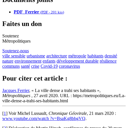
PDF_Ferrier
(
PDF
-
201 kio
)
Faites un don
Soutenez
Métropolitiques
Soutenez-nous
ville sensible
urbanisme
architecture
métropole
habitants
densité
nature
environnement
enfants
développement durable
résilience
communs
santé
crise
Covid-19
coronavirus
Pour citer cet article :
Jacques Ferrier
, « La ville dense a trahi ses habitants »,
Métropolitiques
, 27 avril 2020. URL : https://metropolitiques.eu/La-
ville-dense-a-trahi-ses-habitants.html
[
1
]
Voir Michel Lussault,
Chronique Géovirale
, 21 mars 2020 :
www.youtube.com/watch ?v=BsaKg8bbgVQ
.