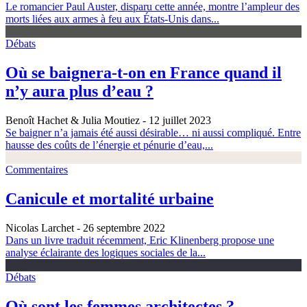
Le romancier Paul Auster, disparu cette année, montre l’ampleur des
morts liées aux armes à feu aux États-Unis dans...
Débats
Où se baignera-t-on en France quand il
n’y aura plus d’eau ?
Benoît Hachet & Julia Moutiez
- 12 juillet 2023
Se baigner n’a jamais été aussi désirable… ni aussi compliqué. Entre
hausse des coûts de l’énergie et pénurie d’eau,...
Commentaires
Canicule et mortalité urbaine
Nicolas Larchet
- 26 septembre 2022
Dans un livre traduit récemment, Eric Klinenberg propose une
analyse éclairante des logiques sociales de la...
Débats
Où sont les femmes architectes ?