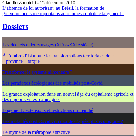
Cláudio Zanotelli
- 15 décembre 2010
L’absence de loi autorisant, au Brésil, la formation de
gouvernements métropolitains autonomes contribue largement...
Dossiers
Les déchets et leurs usages (XIXe-XXIe siècle)
À l’ombre d’Istanbul : les transformations territoriales de la
« province » turque
Transformer le système alimentaire ?
Les paradoxes écologiques des mobilités post-Covid
La grande exploitation dans un nouvel âge du capitalisme agricole et
des rapports villes–campagnes
Logement : extensions et restrictions du marché
Les mobilités post-Covid : un monde d’après plus écologique ?
Le mythe de la métropole attractive