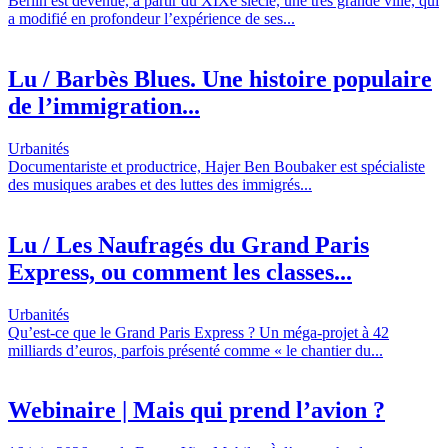
Berlin est devenue, à partir du XIXe siècle, une très grande ville, qui
a modifié en profondeur l’expérience de ses...
Lu / Barbès Blues. Une histoire populaire
de l’immigration...
Urbanités
Documentariste et productrice, Hajer Ben Boubaker est spécialiste
des musiques arabes et des luttes des immigrés...
Lu / Les Naufragés du Grand Paris
Express, ou comment les classes...
Urbanités
Qu’est-ce que le Grand Paris Express ? Un méga-projet à 42
milliards d’euros, parfois présenté comme « le chantier du...
Webinaire | Mais qui prend l’avion ?