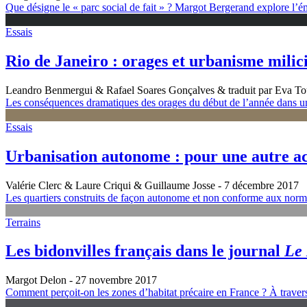
Que désigne le « parc social de fait » ? Margot Bergerand explore l’
Essais
Rio de Janeiro : orages et urbanisme milic
Leandro Benmergui & Rafael Soares Gonçalves & traduit par Eva To
Les conséquences dramatiques des orages du début de l’année dans une
Essais
Urbanisation autonome : pour une autre act
Valérie Clerc & Laure Criqui & Guillaume Josse
- 7 décembre 2017
Les quartiers construits de façon autonome et non conforme aux norme
Terrains
Les bidonvilles français dans le journal
Le
Margot Delon
- 27 novembre 2017
Comment perçoit-on les zones d’habitat précaire en France ? À travers 