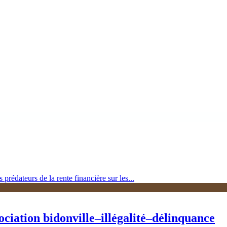
rédateurs de la rente financière sur les...
ociation bidonville–illégalité–délinquance