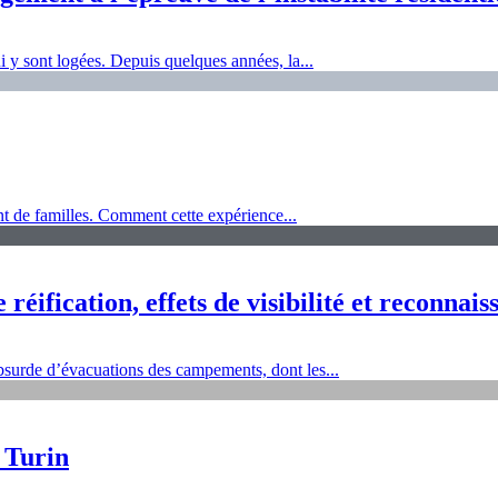
i y sont logées. Depuis quelques années, la...
t de familles. Comment cette expérience...
réification, effets de visibilité et reconnais
bsurde d’évacuations des campements, dont les...
e Turin