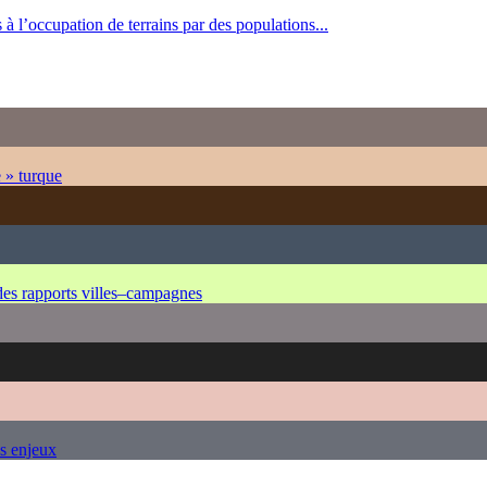
à l’occupation de terrains par des populations...
e » turque
 des rapports villes–campagnes
es enjeux