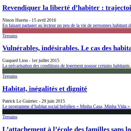
Revendiquer la liberté d’habiter : trajecto
Ninon Huerta
- 15 avril 2016
En faisant partager au lecteur un peu de la vie de personnes habitant de
Terrains
Vulnérables, indésirables. Le cas des habita
Gaspard Lion
- 1er juillet 2015
La précarisation des conditions de logement pousse certains habitants à
Terrains
Habitat, inégalités et dignité
Patrick Le Guirriec
- 29 juin 2015
Le programme d’habitat social brésilien « Minha Casa, Minha Vida » c
Terrains
L’attachement à l’école des familles sans lo