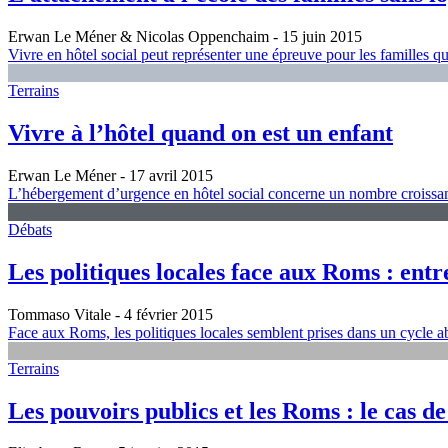
Erwan Le Méner & Nicolas Oppenchaim
- 15 juin 2015
Vivre en hôtel social peut représenter une épreuve pour les familles qu
Terrains
Vivre à l’hôtel quand on est un enfant
Erwan Le Méner
- 17 avril 2015
L’hébergement d’urgence en hôtel social concerne un nombre croissan
Débats
Les politiques locales face aux Roms : entre 
Tommaso Vitale
- 4 février 2015
Face aux Roms, les politiques locales semblent prises dans un cycle a
Terrains
Les pouvoirs publics et les Roms : le cas d