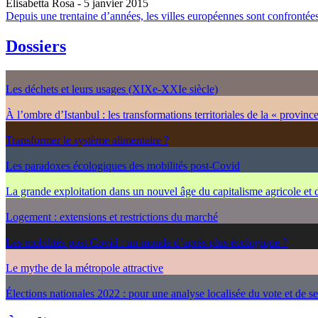
Elisabetta Rosa
- 5 janvier 2015
Depuis une trentaine d’années, les villes européennes sont confrontées 
Dossiers
Les déchets et leurs usages (XIXe-XXIe siècle)
À l’ombre d’Istanbul : les transformations territoriales de la « provinc
Transformer le système alimentaire ?
Les paradoxes écologiques des mobilités post-Covid
La grande exploitation dans un nouvel âge du capitalisme agricole et
Logement : extensions et restrictions du marché
Les mobilités post-Covid : un monde d’après plus écologique ?
Le mythe de la métropole attractive
Élections nationales 2022 : pour une analyse localisée du vote et de s