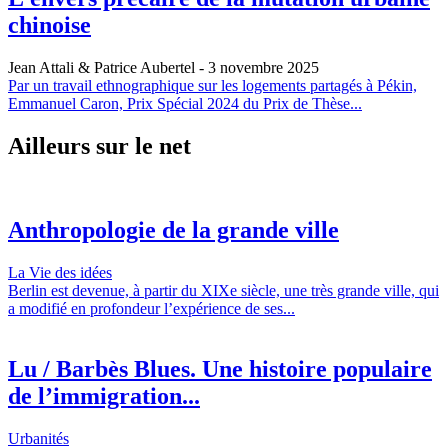
chinoise
Jean Attali & Patrice Aubertel
- 3 novembre 2025
Par un travail ethnographique sur les logements partagés à Pékin,
Emmanuel Caron, Prix Spécial 2024 du Prix de Thèse...
Ailleurs sur le net
Anthropologie de la grande ville
La Vie des idées
Berlin est devenue, à partir du XIXe siècle, une très grande ville, qui
a modifié en profondeur l’expérience de ses...
Lu / Barbès Blues. Une histoire populaire
de l’immigration...
Urbanités