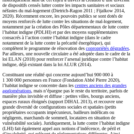
de dispositifs censés lutter contre les impacts sanitaires et sociaux
néfastes du mal-logement (Dietrich-Ragon 2011 ; Fijalkow 2014,
2020). Récemment encore, les pouvoirs publics se sont dotés de
moyens renforcés de lutte contre les situations de mal-logement,
notamment par la création des Pôles départementaux de lutte contre
l’habitat indigne (PDLHI) et par des moyens supplémentaires
consacrés à l’action contre l’habitat indigne (dans le cadre
notamment de la lutte contre la précarité énergétique), qui
complètent le programme de rénovation des
copropriétés dégradées
.
Par ailleurs, une nouvelle circulaire a été adoptée dans le cadre de la
loi ELAN (2018) pour renforcer l’arsenal juridique contre l’habitat
indigne, déjà existant dans la loi ALUR (2014).
Constituant une réalité qui concerne aujourd’hui 900 000 à
1 300 000 personnes en France (Fondation Abbé Pierre 2020),
l’habitat indigne se concentre dans les
centres anciens des grandes
agglomérations
, mais n’épargne pas le reste du territoire, parfois de
manière plus invisible et diffuse : petites villes, bourgs anciens,
espaces ruraux éloignés (rapport DIHAL 2013), et recouvre une
grande diversité de configurations sociales et spatiales (petits
propriétaires occupants impécunieux, bailleurs indélicats ou
négligents, marchands de sommeil, locataires en situation de
vulnérabilité sociale). Juridiquement, la lutte contre l’habitat indigne
(LHI) fait également appel aux notions d’indécence, de péril et
d’insalubrité, qui relèvent de réglementations différentes. Ainsi,