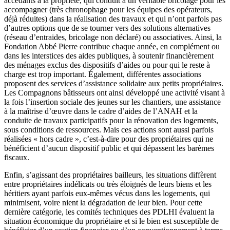
accédants à la propriété, qui conduit à un véritable bricolage pour les
accompagner (très chronophage pour les équipes des opérateurs,
déjà réduites) dans la réalisation des travaux et qui n’ont parfois pas
d’autres options que de se tourner vers des solutions alternatives
(réseau d’entraides, bricolage non déclaré) ou associatives. Ainsi, la
Fondation Abbé Pierre contribue chaque année, en complément ou
dans les interstices des aides publiques, à soutenir financièrement
des ménages exclus des dispositifs d’aides ou pour qui le reste à
charge est trop important. Également, différentes associations
proposent des services d’assistance solidaire aux petits propriétaires.
Les Compagnons bâtisseurs ont ainsi développé une activité visant à
la fois l’insertion sociale des jeunes sur les chantiers, une assistance
à la maîtrise d’œuvre dans le cadre d’aides de l’ANAH et la
conduite de travaux participatifs pour la rénovation des logements,
sous conditions de ressources. Mais ces actions sont aussi parfois
réalisées « hors cadre », c’est-à-dire pour des propriétaires qui ne
bénéficient d’aucun dispositif public et qui dépassent les barèmes
fiscaux.
Enfin, s’agissant des propriétaires bailleurs, les situations diffèrent
entre propriétaires indélicats ou très éloignés de leurs biens et les
héritiers ayant parfois eux-mêmes vécus dans les logements, qui
minimisent, voire nient la dégradation de leur bien. Pour cette
dernière catégorie, les comités techniques des PDLHI évaluent la
situation économique du propriétaire et si le bien est susceptible de