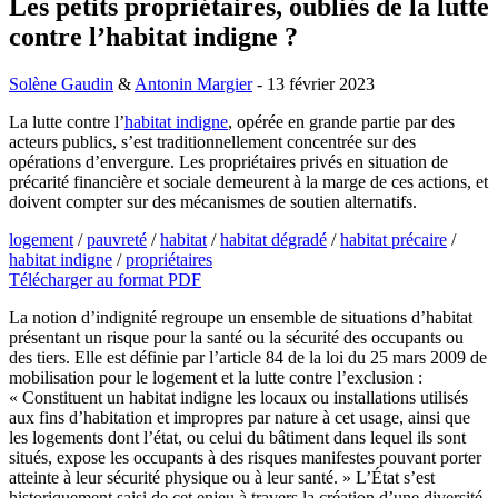
Les petits propriétaires, oubliés de la lutte
contre l’habitat indigne ?
Solène Gaudin
&
Antonin Margier
- 13 février 2023
La lutte contre l’
habitat indigne
, opérée en grande partie par des
acteurs publics, s’est traditionnellement concentrée sur des
opérations d’envergure. Les propriétaires privés en situation de
précarité financière et sociale demeurent à la marge de ces actions, et
doivent compter sur des mécanismes de soutien alternatifs.
logement
/
pauvreté
/
habitat
/
habitat dégradé
/
habitat précaire
/
habitat indigne
/
propriétaires
Télécharger au format PDF
La notion d’indignité regroupe un ensemble de situations d’habitat
présentant un risque pour la santé ou la sécurité des occupants ou
des tiers. Elle est définie par l’article 84 de la loi du 25 mars 2009 de
mobilisation pour le logement et la lutte contre l’exclusion :
« Constituent un habitat indigne les locaux ou installations utilisés
aux fins d’habitation et impropres par nature à cet usage, ainsi que
les logements dont l’état, ou celui du bâtiment dans lequel ils sont
situés, expose les occupants à des risques manifestes pouvant porter
atteinte à leur sécurité physique ou à leur santé. » L’État s’est
historiquement saisi de cet enjeu à travers la création d’une diversité