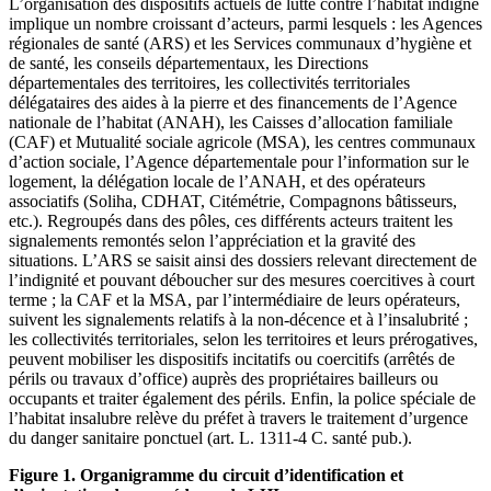
L’organisation des dispositifs actuels de lutte contre l’habitat indigne
implique un nombre croissant d’acteurs, parmi lesquels : les Agences
régionales de santé (ARS) et les Services communaux d’hygiène et
de santé, les conseils départementaux, les Directions
départementales des territoires, les collectivités territoriales
délégataires des aides à la pierre et des financements de l’Agence
nationale de l’habitat (ANAH), les Caisses d’allocation familiale
(CAF) et Mutualité sociale agricole (MSA), les centres communaux
d’action sociale, l’Agence départementale pour l’information sur le
logement, la délégation locale de l’ANAH, et des opérateurs
associatifs (Soliha, CDHAT, Citémétrie, Compagnons bâtisseurs,
etc.). Regroupés dans des pôles, ces différents acteurs traitent les
signalements remontés selon l’appréciation et la gravité des
situations. L’ARS se saisit ainsi des dossiers relevant directement de
l’indignité et pouvant déboucher sur des mesures coercitives à court
terme ; la CAF et la MSA, par l’intermédiaire de leurs opérateurs,
suivent les signalements relatifs à la non-décence et à l’insalubrité ;
les collectivités territoriales, selon les territoires et leurs prérogatives,
peuvent mobiliser les dispositifs incitatifs ou coercitifs (arrêtés de
périls ou travaux d’office) auprès des propriétaires bailleurs ou
occupants et traiter également des périls. Enfin, la police spéciale de
l’habitat insalubre relève du préfet à travers le traitement d’urgence
du danger sanitaire ponctuel (art. L. 1311-4 C. santé pub.).
Figure 1. Organigramme du circuit d’identification et