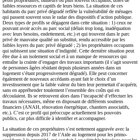
petits propriétaires, bailleurs ou plus souvent occupants, dotés de
faibles ressources et captifs de leurs biens. La situation de ces
habitants du parc privé dégradé reflète la vulnérabilité de ménages
qui passent souvent sous le radar des dispositifs d’action publique.
Deux types de profils se dégagent dans cette situation : 1) ceux ne
pouvant avoir accès au parc social (délais trop long, inadéquation
avec leurs besoins, endettement, etc.) et qui trouvent dans le parc
privé de mauvaise qualité un substitut, rendu accessible par les
faibles loyers du parc privé dégradé ; 2) les propriétaires occupants
qui subissent une situation d’indignité. Cette dernière situation peut
être due à un isolement social et à un manque de ressources qui
entraîne la crainte d’engager des travaux importants (il s’agit souvent
de personnes âgées résidant depuis plusieurs années dans un
logement s’étant progressivement dégradé). Elle peut concerner
également de nouveaux accédants ayant fait le choix d’un
investissement que la faible valeur du bien leur permettait d’acquérir,
sans en appréhender totalement l’ensemble des coûts qui en
découlaient. Ils se retrouvent alors dans l’incapacité d’effectuer les
travaux nécessaires, même en disposant de différents soutiens
financiers (ANAH, rénovation énergétique, chantiers associatifs,
etc.). C’est ce profil qui préoccupe actuellement les pouvoirs
publics, car plus difficile à identifier et accompagner.
La situation de ces propriétaires s’est nettement aggravée avec la
suppression depuis 2017 de l’Aide au logement pour les primo-