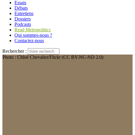
Essais
Débats
Entretiens
Dossiers
Podcasts
Read Metropolitics
Qui sommes-nous ?
Contactez-nous
Rechercher :
Photo : Chloé Chevalier/Flickr (CC BY-NC-ND 2.0)