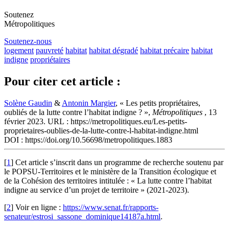
Soutenez
Métropolitiques
Soutenez-nous
logement
pauvreté
habitat
habitat dégradé
habitat précaire
habitat
indigne
propriétaires
Pour citer cet article :
Solène Gaudin
&
Antonin Margier
, « Les petits propriétaires,
oubliés de la lutte contre l’habitat indigne ? »,
Métropolitiques
, 13
février 2023. URL : https://metropolitiques.eu/Les-petits-
proprietaires-oublies-de-la-lutte-contre-l-habitat-indigne.html
DOI : https://doi.org/10.56698/metropolitiques.1883
[
1
]
Cet article s’inscrit dans un programme de recherche soutenu par
le POPSU-Territoires et le ministère de la Transition écologique et
de la Cohésion des territoires intitulée : « La lutte contre l’habitat
indigne au service d’un projet de territoire » (2021-2023).
[
2
]
Voir en ligne :
https://www.senat.fr/rapports-
senateur/estrosi_sassone_dominique14187a.html
.