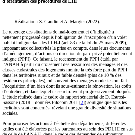
d’orientation des procédures de LHI
Réalisation : S. Gaudin et A. Margier (2022).
Le repérage des situations de mal-logement et d’indignité a
nettement progressé depuis l’obligation de l’inscription d’un volet
habitat indigne dans les PLH-I (art. 83 de la loi du 25 mars 2009),
imposant aux collectivités la prise en compte, dans leurs documents
d’aménagement, d’actions en direction du parc privé potentiellement
indigne (PPPI). Ce faisant, le recensement du PPPI établi par
l’ANAH à partir du croisement des ressources des ménages et des
classes cadastrales des logements montre la très forte part du PPPI
dans les territoires ruraux et de faible densité (plus de 10 % des
résidences principales), où souvent des ménages modestes ont fait
l’acquisition d’un bien dont ils sous-estiment la rénovation, les coûts
d’entretien, et dans lequel ils se retrouvent progressivement bloqués.
L’étude réalisée dans le cadre du rapport sénatorial de D. Estrosi-
Sassone (2018 – données Filocom 2011
[
2
]
) souligne que tous les
territoires sont concernés, révélant une grande diversité de situations
sociales.
Pour prioriser les actions à l’échelle des départements, différentes
grilles ont été élaborées par les partenaires au sein des PDLHI en sus
de celle de l’ANAH, dans le cadre des demandes de subvention.