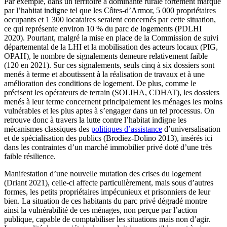
Par exemple, dans un territoire à dominante rurale fortement marqué
par l’habitat indigne tel que les Côtes-d’Armor, 5 000 propriétaires
occupants et 1 300 locataires seraient concernés par cette situation,
ce qui représente environ 10 % du parc de logements (PDLHI
2020). Pourtant, malgré la mise en place de la Commission de suivi
départemental de la LHI et la mobilisation des acteurs locaux (PIG,
OPAH), le nombre de signalements demeure relativement faible
(120 en 2021). Sur ces signalements, seuls cinq à six dossiers sont
menés à terme et aboutissent à la réalisation de travaux et à une
amélioration des conditions de logement. De plus, comme le
précisent les opérateurs de terrain (SOLIHA, CDHAT), les dossiers
menés à leur terme concernent principalement les ménages les moins
vulnérables et les plus aptes à s’engager dans un tel processus. On
retrouve donc à travers la lutte contre l’habitat indigne les
mécanismes classiques des
politiques d’assistance
d’universalisation
et de spécialisation des publics (Brodiez-Dolino 2013), insérés ici
dans les contraintes d’un marché immobilier privé doté d’une très
faible résilience.
Manifestation d’une nouvelle mutation des crises du logement
(Driant 2021), celle-ci affecte particulièrement, mais sous d’autres
formes, les petits propriétaires impécunieux et prisonniers de leur
bien. La situation de ces habitants du parc privé dégradé montre
ainsi la vulnérabilité de ces ménages, non perçue par l’action
publique, capable de comptabiliser les situations mais non d’agir.