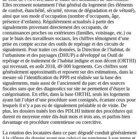
Elles recensent notamment l’état général du logement (les éléments
de confort, étanchéité, sécurité, niveau de dégradation et de vétusté),
ainsi que son mode d’occupation (nombre d’occupants, âge,
présence d’enfants). Régulièrement actualisés à partir des
signalements provenant directement des occupants, de
connaissances proches ou extérieures (familles, voisinage, etc.) ou
par le biais des travailleurs sociaux, les chiffres témoignent d’une
prise en compte accrue des outils de repérage et des circuits de
signalement. Pour traiter ces données, la Direction de l’habitat, de
l’urbanisme et des paysages (DHUP) a développé un Outil de
repérage et de traitement de l’habitat indigne et non décent (ORTHI)
qui recensait, en août 2018, 49 000 logements. Ces chiffres sont
généralement approximatifs et reposent sur des estimations, dans la
mesure où l’identification du PPPI est réalisée sur la base des
signalements, mais aussi de l’ancienneté du parc et des sources
fiscales sans que des diagnostics sur site ne permettent d’étayer la
catégorisation. En effet, dans la base ORTHI, seuls les logements
ayant fait l’objet d’une procédure sont consignés, écartant ceux pour
lesquels il n’y a pas eu de signalement préalable ni de visite. De
plus, les dossiers traités lors des PDLHI initient des procédures qui
durent en moyenne entre dix-huit mois et trois ans, et parfois bien
davantage en procédure contentieuse ou coercitive.
La rotation des locataires dans ce parc dégradé conduit généralement
à la clôture du dossier avant que celui-ci ne parvienne à son terme et