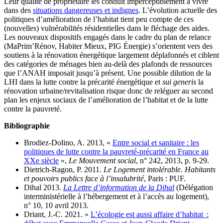
Leur qualité de propriétaire les conduit imperceptiblement à vivre
dans des
situations dangereuses et indignes
. L’évolution actuelle des
politiques d’amélioration de l’habitat tient peu compte de ces
(nouvelles) vulnérabilités résidentielles dans le fléchage des aides.
Les nouveaux dispositifs engagés dans le cadre du plan de relance
(MaPrim’Rénov, Habiter Mieux, PIG Énergie) s’orientent vers des
soutiens à la rénovation énergétique largement déplafonnés et ciblent
des catégories de ménages bien au-delà des plafonds de ressources
que l’ANAH imposait jusqu’à présent. Une possible dilution de la
LHI dans la lutte contre la précarité énergétique et
sui generis
la
rénovation urbaine/revitalisation risque donc de reléguer au second
plan les enjeux sociaux de l’amélioration de l’habitat et de la lutte
contre la pauvreté.
Bibliographie
Brodiez-Dolino, A. 2013, «
Entre social et sanitaire : les
politiques de lutte contre la pauvreté-précarité en France au
XXe siècle
»,
Le Mouvement social
, n° 242, 2013, p. 9-29.
Dietrich-Ragon, P. 2011.
Le Logement intolérable. Habitants
et pouvoirs publics face à l’insalubrité
, Paris : PUF.
Dihal 2013.
La Lettre d’information de la Dihal
(Délégation
interministérielle à l’hébergement et à l’accès au logement),
n° 10, 10 avril 2013.
Driant, J.-C. 2021. «
L’écologie est aussi affaire d’habitat :