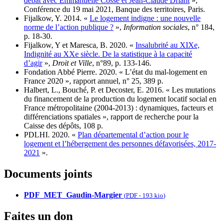
débat avec Emmanuelle Cosse et Jean-Claude Driant
»,
Conférence du 19 mai 2021, Banque des territoires, Paris.
Fijalkow, Y. 2014. «
Le logement indigne : une nouvelle
norme de l’action publique ?
»,
Information sociales
, n° 184,
p. 18-30.
Fijalkow, Y et Maresca, B. 2020. «
Insalubrité au XIXe,
Indignité au XXe siècle. De la statistique à la capacité
d’agir
»,
Droit et Ville
, n°89, p. 133-146.
Fondation Abbé Pierre. 2020. « L’état du mal-logement en
France 2020 », rapport annuel, n° 25, 389 p.
Halbert, L., Bouché, P. et Decoster, E. 2016. « Les mutations
du financement de la production du logement locatif social en
France métropolitaine (2004-2013) : dynamiques, facteurs et
différenciations spatiales », rapport de recherche pour la
Caisse des dépôts, 108 p.
PDLHI. 2020. «
Plan départemental d’action pour le
logement et l’hébergement des personnes défavorisées, 2017-
2021
».
Documents joints
PDF_MET_Gaudin-Margier
(
PDF
-
193 kio
)
Faites un don