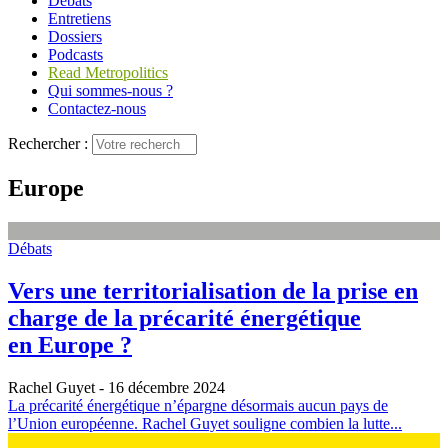
Débats
Entretiens
Dossiers
Podcasts
Read Metropolitics
Qui sommes-nous ?
Contactez-nous
Rechercher :
Europe
Débats
Vers une territorialisation de la prise en
charge de la précarité énergétique
en Europe ?
Rachel Guyet
- 16 décembre 2024
La précarité énergétique n’épargne désormais aucun pays de
l’Union européenne. Rachel Guyet souligne combien la lutte...