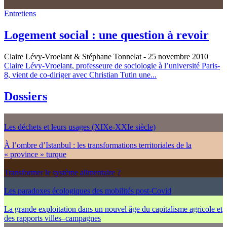
Entretiens
Logement social : une question à revoir
Claire Lévy-Vroelant & Stéphane Tonnelat
- 25 novembre 2010
Claire Lévy-Vroelant, professeure de sociologie à l’université Paris-
8, vient de co-diriger avec Christian Tutin une...
Dossiers
Les déchets et leurs usages (XIXe-XXIe siècle)
À l’ombre d’Istanbul : les transformations territoriales de la
« province » turque
Transformer le système alimentaire ?
Les paradoxes écologiques des mobilités post-Covid
La grande exploitation dans un nouvel âge du capitalisme agricole et
des rapports villes–campagnes