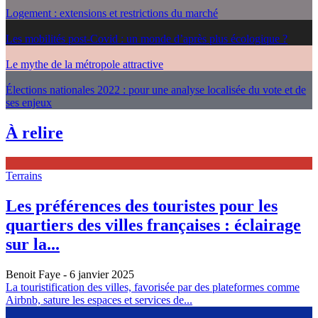
Logement : extensions et restrictions du marché
Les mobilités post-Covid : un monde d’après plus écologique ?
Le mythe de la métropole attractive
Élections nationales 2022 : pour une analyse localisée du vote et de
ses enjeux
À relire
Terrains
Les préférences des touristes pour les
quartiers des villes françaises : éclairage
sur la...
Benoit Faye
- 6 janvier 2025
La touristification des villes, favorisée par des plateformes comme
Airbnb, sature les espaces et services de...