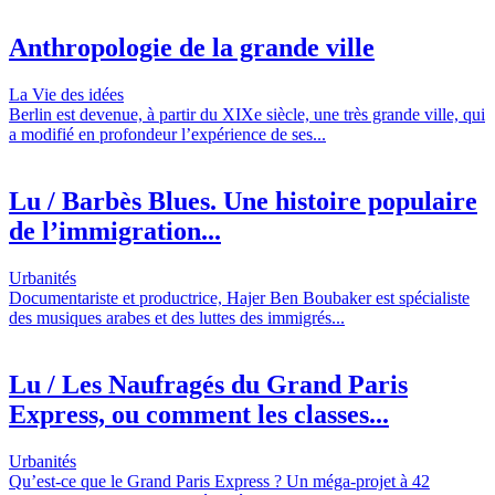
Anthropologie de la grande ville
La Vie des idées
Berlin est devenue, à partir du XIXe siècle, une très grande ville, qui
a modifié en profondeur l’expérience de ses...
Lu / Barbès Blues. Une histoire populaire
de l’immigration...
Urbanités
Documentariste et productrice, Hajer Ben Boubaker est spécialiste
des musiques arabes et des luttes des immigrés...
Lu / Les Naufragés du Grand Paris
Express, ou comment les classes...
Urbanités
Qu’est-ce que le Grand Paris Express ? Un méga-projet à 42