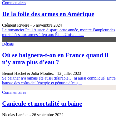
Commentaires
De la folie des armes en Amérique
Clément Rivière
- 5 novembre 2024
Le romancier Paul Auster, disparu cette année, montre l’ampleur des
morts liées aux armes à feu aux États-Unis dans...
Débats
Où se baignera-t-on en France quand il
n’y aura plus d’eau ?
Benoît Hachet & Julia Moutiez
- 12 juillet 2023
Se baigner n’a jamais été aussi désirable… ni aussi compliqué. Entre
hausse des coûts de l’énergie et pénurie d’eau,...
Commentaires
Canicule et mortalité urbaine
Nicolas Larchet
- 26 septembre 2022