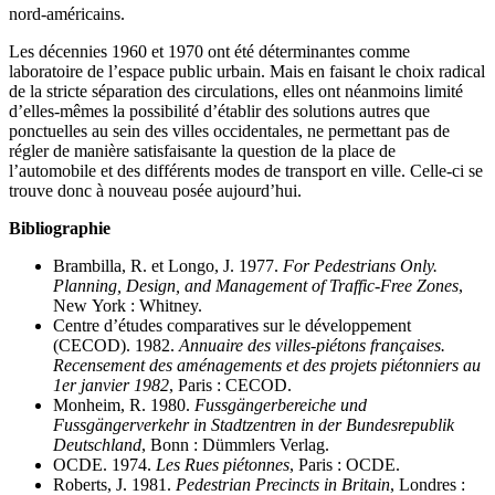
nord-américains.
Les décennies 1960 et 1970 ont été déterminantes comme
laboratoire de l’espace public urbain. Mais en faisant le choix radical
de la stricte séparation des circulations, elles ont néanmoins limité
d’elles-mêmes la possibilité d’établir des solutions autres que
ponctuelles au sein des villes occidentales, ne permettant pas de
régler de manière satisfaisante la question de la place de
l’automobile et des différents modes de transport en ville. Celle-ci se
trouve donc à nouveau posée aujourd’hui.
Bibliographie
Brambilla, R. et Longo, J. 1977.
For Pedestrians Only.
Planning, Design, and Management of Traffic-Free Zones
,
New York : Whitney.
Centre d’études comparatives sur le développement
(CECOD). 1982.
Annuaire des villes-piétons françaises.
Recensement des aménagements et des projets piétonniers au
1er janvier 1982
, Paris : CECOD.
Monheim, R. 1980.
Fussgängerbereiche und
Fussgängerverkehr in Stadtzentren in der Bundesrepublik
Deutschland
, Bonn : Dümmlers Verlag.
OCDE. 1974.
Les Rues piétonnes
, Paris : OCDE.
Roberts, J. 1981.
Pedestrian Precincts in Britain
, Londres :