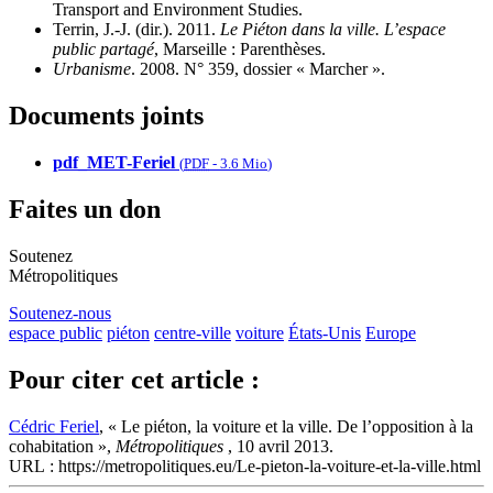
Transport and Environment Studies.
Terrin, J.‑J. (dir.). 2011.
Le Piéton dans la ville. L’espace
public partagé
, Marseille : Parenthèses.
Urbanisme
. 2008. N° 359, dossier « Marcher ».
Documents joints
pdf_MET-Feriel
(
PDF
-
3.6 Mio
)
Faites un don
Soutenez
Métropolitiques
Soutenez-nous
espace public
piéton
centre-ville
voiture
États-Unis
Europe
Pour citer cet article :
Cédric Feriel
, « Le piéton, la voiture et la ville. De l’opposition à la
cohabitation »,
Métropolitiques
, 10 avril 2013.
URL : https://metropolitiques.eu/Le-pieton-la-voiture-et-la-ville.html