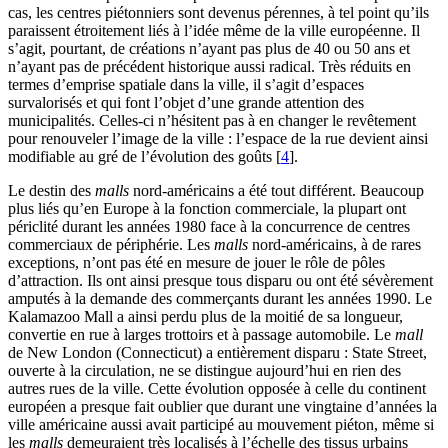
cas, les centres piétonniers sont devenus pérennes, à tel point qu’ils
paraissent étroitement liés à l’idée même de la ville européenne. Il
s’agit, pourtant, de créations n’ayant pas plus de 40 ou 50 ans et
n’ayant pas de précédent historique aussi radical. Très réduits en
termes d’emprise spatiale dans la ville, il s’agit d’espaces
survalorisés et qui font l’objet d’une grande attention des
municipalités. Celles-ci n’hésitent pas à en changer le revêtement
pour renouveler l’image de la ville : l’espace de la rue devient ainsi
modifiable au gré de l’évolution des goûts
[
4
]
.
Le destin des
malls
nord-américains a été tout différent. Beaucoup
plus liés qu’en Europe à la fonction commerciale, la plupart ont
périclité durant les années 1980 face à la concurrence de centres
commerciaux de périphérie. Les
malls
nord-américains, à de rares
exceptions, n’ont pas été en mesure de jouer le rôle de pôles
d’attraction. Ils ont ainsi presque tous disparu ou ont été sévèrement
amputés à la demande des commerçants durant les années 1990. Le
Kalamazoo Mall a ainsi perdu plus de la moitié de sa longueur,
convertie en rue à larges trottoirs et à passage automobile. Le
mall
de New London (Connecticut) a entièrement disparu : State Street,
ouverte à la circulation, ne se distingue aujourd’hui en rien des
autres rues de la ville. Cette évolution opposée à celle du continent
européen a presque fait oublier que durant une vingtaine d’années la
ville américaine aussi avait participé au mouvement piéton, même si
les
malls
demeuraient très localisés à l’échelle des tissus urbains