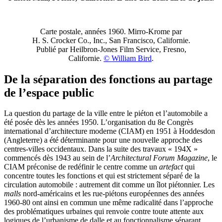
Carte postale, années 1960. Mirro-Krome par
H. S. Crocker Co., Inc., San Francisco, Californie.
Publié par Heilbron‑Jones Film Service, Fresno,
Californie.
© William Bird
.
De la séparation des fonctions au partage
de l’espace public
La question du partage de la ville entre le piéton et l’automobile a
été posée dès les années 1950. L’organisation du 8e Congrès
international d’architecture moderne (CIAM) en 1951 à Hoddesdon
(Angleterre) a été déterminante pour une nouvelle approche des
centres-villes occidentaux. Dans la suite des travaux « 194X »
commencés dès 1943 au sein de l’
Architectural Forum Magazine
, le
CIAM préconise de redéfinir le centre comme un
artefact
qui
concentre toutes les fonctions et qui est strictement séparé de la
circulation automobile : autrement dit comme un îlot piétonnier. Les
malls
nord-américains et les rue-piétons européennes des années
1960‑80 ont ainsi en commun une même radicalité dans l’approche
des problématiques urbaines qui renvoie contre toute attente aux
logiques de l’urbanisme de dalle et au fonctionnalisme séparant