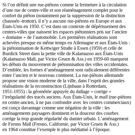
Si l’on définit une rue-piétons comme la fermeture à la circulation
d’une rue de centre-ville et son réaménagement complet pour le
confort du piéton (notamment par la suppression de la distinction
chaussée–trottoir), il n’y a aucune rue-piétons en Europe et aux
États-Unis en 1950. C’est dans un contexte de dépérissement des
centres-villes que naissent les espaces piétonniers pris sur l’ancien
« domaine » de l’automobile. Les premières réalisations sont
achevées presque en même temps en Allemagne et aux États-Unis :
la piétonnisation de Kettwiger Straße à Essen (1959) et celle de
Burdick Street dans la petite ville de Kalamazoo aux États-Unis
(Kalamazoo Mall, par Victor Gruen & Ass.) en 1959‑60 marquent
les débuts du mouvement de piétonnisation des villes occidentales.
D’emblée, les formes d’aménagement sont radicalement différentes
entre l’ancien et le nouveau continent. La rue-piétons allemande
propose une vision moderne de la ville, dans l’esprit des grandes
réalisations de la reconstruction (Lijnbaan à Rotterdam,
1951‑1955) : la géométrie appuyée du dallage « corrige »
l’irrégularité des tracés anciens. Aux États-Unis, le
mall
(rue-piétons
en centre-ancien, à ne pas confondre avec les centres commerciaux)
est conçu davantage comme une négation de la ville : les
aménagements paysagers dominent et la douceur des courbes
corrige la trop grande régularité du damier urbain. L’aménagement
de Fresno Mall (Fresno, Californie, par Victor Gruen & Ass.)
en 1964 constitue l’exemple le plus médiatisé à l’époque.