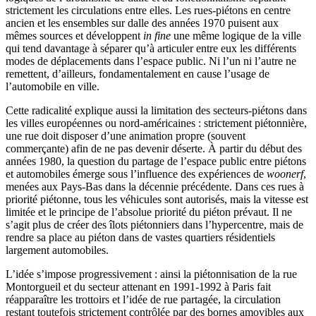
strictement les circulations entre elles. Les rues-piétons en centre
ancien et les ensembles sur dalle des années 1970 puisent aux
mêmes sources et développent
in fine
une même logique de la ville
qui tend davantage à séparer qu’à articuler entre eux les différents
modes de déplacements dans l’espace public. Ni l’un ni l’autre ne
remettent, d’ailleurs, fondamentalement en cause l’usage de
l’automobile en ville.
Cette radicalité explique aussi la limitation des secteurs-piétons dans
les villes européennes ou nord-américaines : strictement piétonnière,
une rue doit disposer d’une animation propre (souvent
commerçante) afin de ne pas devenir déserte. À partir du début des
années 1980, la question du partage de l’espace public entre piétons
et automobiles émerge sous l’influence des expériences de
woonerf
,
menées aux Pays-Bas dans la décennie précédente. Dans ces rues à
priorité piétonne, tous les véhicules sont autorisés, mais la vitesse est
limitée et le principe de l’absolue priorité du piéton prévaut. Il ne
s’agit plus de créer des îlots piétonniers dans l’hypercentre, mais de
rendre sa place au piéton dans de vastes quartiers résidentiels
largement automobiles.
L’idée s’impose progressivement : ainsi la piétonnisation de la rue
Montorgueil et du secteur attenant en 1991‑1992 à Paris fait
réapparaître les trottoirs et l’idée de rue partagée, la circulation
restant toutefois strictement contrôlée par des bornes amovibles aux