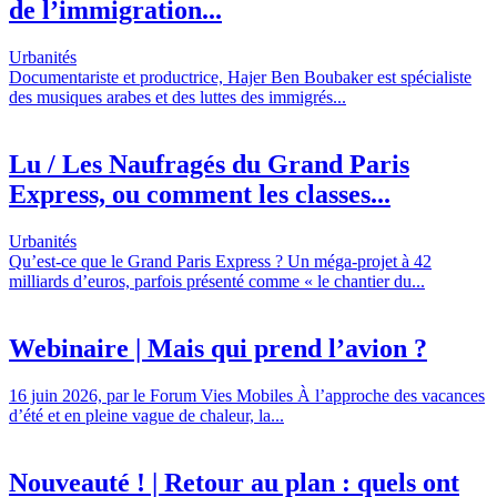
de l’immigration...
Urbanités
Documentariste et productrice, Hajer Ben Boubaker est spécialiste
des musiques arabes et des luttes des immigrés...
Lu / Les Naufragés du Grand Paris
Express, ou comment les classes...
Urbanités
Qu’est-ce que le Grand Paris Express ? Un méga-projet à 42
milliards d’euros, parfois présenté comme « le chantier du...
Webinaire | Mais qui prend l’avion ?
16 juin 2026, par le Forum Vies Mobiles À l’approche des vacances
d’été et en pleine vague de chaleur, la...
Nouveauté ! | Retour au plan : quels ont