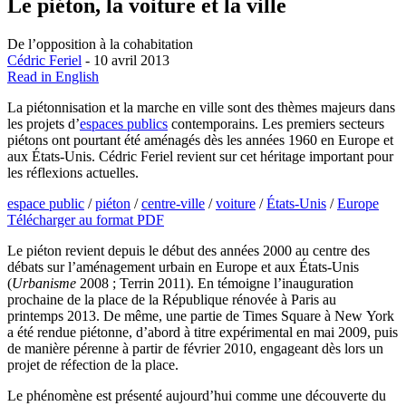
Le piéton, la voiture et la ville
De l’opposition à la cohabitation
Cédric Feriel
- 10 avril 2013
Read in English
La piétonnisation et la marche en ville sont des thèmes majeurs dans
les projets d’
espaces publics
contemporains. Les premiers secteurs
piétons ont pourtant été aménagés dès les années 1960 en Europe et
aux États-Unis. Cédric Feriel revient sur cet héritage important pour
les réflexions actuelles.
espace public
/
piéton
/
centre-ville
/
voiture
/
États-Unis
/
Europe
Télécharger au format PDF
Le piéton revient depuis le début des années 2000 au centre des
débats sur l’aménagement urbain en Europe et aux États-Unis
(
Urbanisme
2008 ; Terrin 2011). En témoigne l’inauguration
prochaine de la place de la République rénovée à Paris au
printemps 2013. De même, une partie de Times Square à New York
a été rendue piétonne, d’abord à titre expérimental en mai 2009, puis
de manière pérenne à partir de février 2010, engageant dès lors un
projet de réfection de la place.
Le phénomène est présenté aujourd’hui comme une découverte du