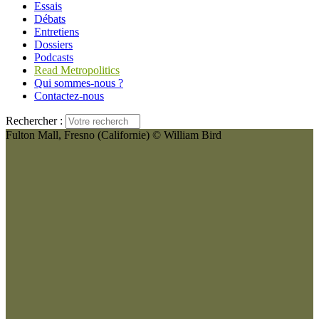
Essais
Débats
Entretiens
Dossiers
Podcasts
Read Metropolitics
Qui sommes-nous ?
Contactez-nous
Rechercher :
Fulton Mall, Fresno (Californie) © William Bird