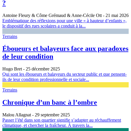
?
Antoine Fleury & Côme Grémaud & Anne-Cécile Ott
- 21 mai 2026
Emblématique des réflexions pour une ville « à hauteur d’enfants »,
le dispositif des rues scolaires a conduit à la...
Terrains
Éboueurs et balayeurs face aux paradoxes
de leur condition
Hugo Bret
- 25 décembre 2025
Qui sont les éboueurs et balayeurs du secteur public et que pensent-
ils de leur condition professionnelle et sociale...
Terrains
Chronique d’un banc à l’ombre
Malou Allagnat
- 29 septembre 2025
Passer l’été dans son quartier signifie s’adapter au réchauffement
climatique, et chercher la fraîcheur. À travers la...