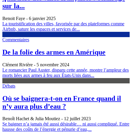
sur la...
Benoit Faye
- 6 janvier 2025
La touristification des villes, favorisée par des plateformes comme
Airbnb, sature les espaces et services de...
Commentaires
De la folie des armes en Amérique
Clément Rivière
- 5 novembre 2024
Le romancier Paul Auster, disparu cette année, montre l’ampleur des
morts liées aux armes à feu aux États-Unis dans...
Débats
Où se baignera-t-on en France quand il
n’y aura plus d’eau ?
Benoît Hachet & Julia Moutiez
- 12 juillet 2023
Se baigner n’a jamais été aussi désirable… ni aussi compliqué. Entre
hausse des coûts de l’énergie et pénurie d’eau,...