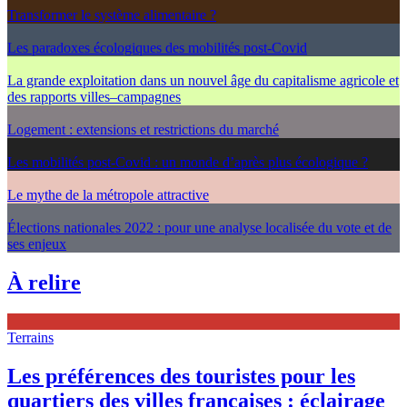
Transformer le système alimentaire ?
Les paradoxes écologiques des mobilités post-Covid
La grande exploitation dans un nouvel âge du capitalisme agricole et
des rapports villes–campagnes
Logement : extensions et restrictions du marché
Les mobilités post-Covid : un monde d’après plus écologique ?
Le mythe de la métropole attractive
Élections nationales 2022 : pour une analyse localisée du vote et de
ses enjeux
À relire
Terrains
Les préférences des touristes pour les
quartiers des villes françaises : éclairage