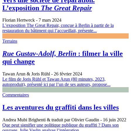
L’exposition
The Great Repair
Florian Hertweck
- 7 mars 2024
L’exposition The Great Repair, conçue à Berlin à partir de la
restauration du bâtiment qui l’accueillait, présente...
Terrains
Rue Gustav-Adolf, Berlin
: filmer la ville
qui change
Tawan Arun & Joris Rühl
- 26 février 2024
Le film de Joris Rühl et Tawan Arun (80 minutes, 2023,
autoproduit), présenté ici par l’un de ses auteurs, propose...
Commentaires
Les aventures du graffiti dans les villes
Andrea Mubi Brighenti & traduit par Olivier Gaudin
- 16 juin 2022
Que peut signifier une politique publique du graffiti ? Dans son
ouvrage, Julie Vaslin analyse l’intégration...