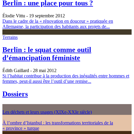
Berlin : une place pour tous ?
Élodie Vittu
- 19 septembre 2012
Dans le cadre de la « rénovation en douceur » pratiquée en
Allemagne, la participation des habitants aux projets de...
Terrains
Berlin : le squat comme outil
d’émancipation féministe
Édith Gaillard
- 28 mai 2012
Si l’habitat contribue à la production des inégalités entre hommes et
femmes, peut-il aussi être l’outil d’une remise...
Dossiers
Les déchets et leurs usages (XIXe-XXIe siècle)
À l’ombre d’Istanbul : les transformations territoriales de la
« province » turque