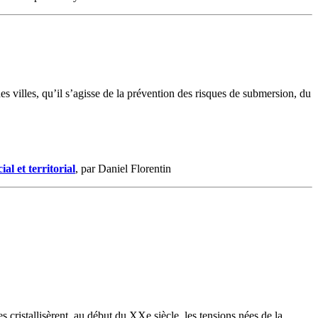
s villes, qu’il s’agisse de la prévention des risques de submersion, du
al et territorial
, par Daniel Florentin
cristallisèrent, au début du XXe siècle, les tensions nées de la