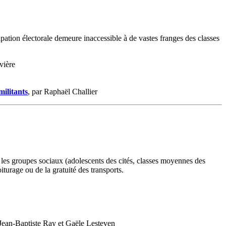
ipation électorale demeure inaccessible à de vastes franges des classes
vière
militants
, par Raphaël Challier
on les groupes sociaux (adolescents des cités, classes moyennes des
iturage ou de la gratuité des transports.
Jean‑Baptiste Ray et Gaële Lesteven