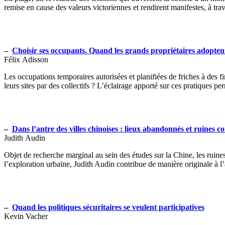
remise en cause des valeurs victoriennes et rendirent manifestes, à tra
–
Choisir ses occupants. Quand les grands propriétaires adoptent d
Félix Adisson
Les occupations temporaires autorisées et planifiées de friches à des fi
leurs sites par des collectifs ? L’éclairage apporté sur ces pratiques p
–
Dans l’antre des villes chinoises : lieux abandonnés et ruines 
Judith Audin
Objet de recherche marginal au sein des études sur la Chine, les ruin
l’exploration urbaine, Judith Audin contribue de manière originale à l’a
–
Quand les politiques sécuritaires se veulent participatives
Kevin Vacher