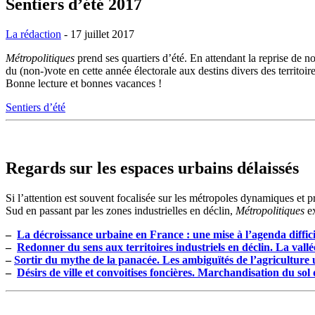
Sentiers d’été 2017
La rédaction
- 17 juillet 2017
Métropolitiques
prend ses quartiers d’été. En attendant la reprise de 
du (non-)vote en cette année électorale aux destins divers des territoir
Bonne lecture et bonnes vacances !
Sentiers d’été
Regards sur les espaces urbains délaissés
Si l’attention est souvent focalisée sur les métropoles dynamiques et pr
Sud en passant par les zones industrielles en déclin,
Métropolitiques
ex
–
La décroissance urbaine en France : une mise à l’agenda diffici
–
Redonner du sens aux territoires industriels en déclin. La vall
–
Sortir du mythe de la panacée. Les ambiguïtés de l’agriculture 
–
Désirs de ville et convoitises foncières. Marchandisation du sol