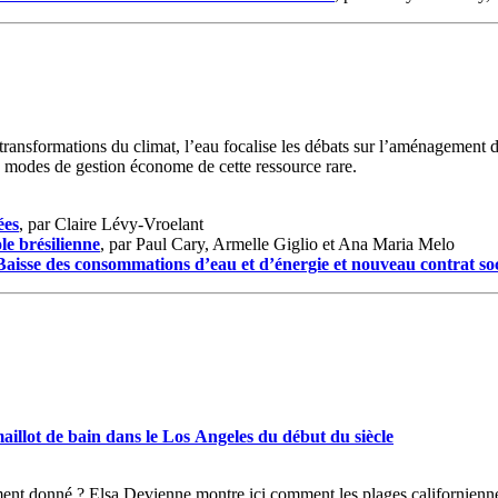
ansformations du climat, l’eau focalise les débats sur l’aménagement de
 modes de gestion économe de cette ressource rare.
ées
, par Claire Lévy‑Vroelant
le brésilienne
, par Paul Cary, Armelle Giglio et Ana Maria Melo
 Baisse des consommations d’eau et d’énergie et nouveau contrat soci
 maillot de bain dans le Los Angeles du début du siècle
ment donné ? Elsa Devienne montre ici comment les plages californiennes 