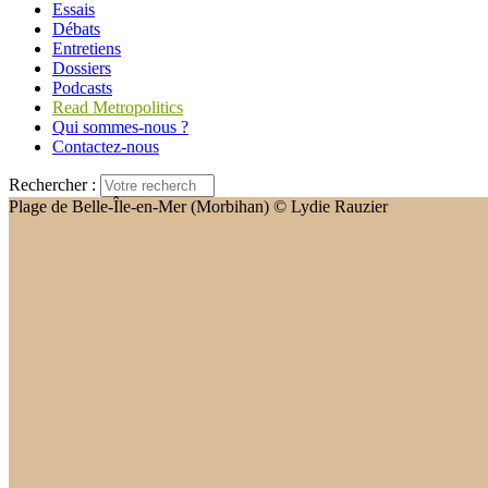
Essais
Débats
Entretiens
Dossiers
Podcasts
Read Metropolitics
Qui sommes-nous ?
Contactez-nous
Rechercher :
Plage de Belle-Île-en-Mer (Morbihan) © Lydie Rauzier