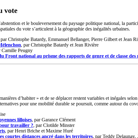
u vote
abstention et le bouleversement du paysage politique national, la partic
patiales du vote s’articulent à la géographie des inégalités urbaines.
, par Christophe Batardy, Emmanuel Bellanger, Pierre Gilbert et Jean Ri
t Mélenchon
, par Christophe Batardy et Jean Rivière
r Camille Peugny
 Front national au prisme des rapports de genre et de classe des 
« manières d’habiter » et de se déplacer restent variables et inégales sel
 alternatives pour une mobilité durable se poursuit, comme autour du covo
ise
oyennes lilloises
, par Garance Clément
our travailler ?
, par Clotilde Minster
rts
, par Henri Briche et Maxime Huré
s courtes distances ancré dans les territoires
, par Teddy Delaunay, 