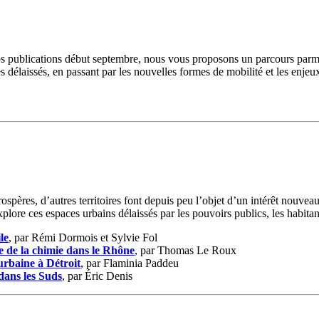
nos publications début septembre, nous vous proposons un parcours parmi l
es délaissés, en passant par les nouvelles formes de mobilité et les enjeu
ospères, d’autres territoires font depuis peu l’objet d’un intérêt nouveau
plore ces espaces urbains délaissés par les pouvoirs publics, les habitant
le
, par Rémi Dormois et Sylvie Fol
ée de la chimie dans le Rhône
, par Thomas Le Roux
urbaine à Détroit
, par Flaminia Paddeu
 dans les Suds
, par Éric Denis