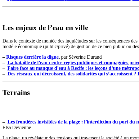
Les enjeux de l’eau en ville
Dans le contexte de montée des inquiétudes sur les conséquences des tr
modèle économique (public/privé) de gestion de ce bien public ou des
–
Risques derrière la digue
, par Séverine Durand
–
La bataille de l’eau : entre régies publiques et compagnies priv
–
Faire face au manque d’eau à Recife : les leçons d’une métropo
–
Des réseaux qui décroissent, des solidarités qui s’accroissent ?
Terrains
–
Les frontières invisibles de la plage : l’interdiction du port du
Elsa Devienne
La plage, un révélateur des tensions qui traversent la société à un mo