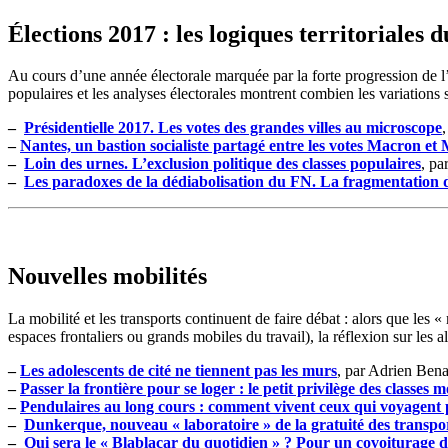
Élections 2017 : les logiques territoriales d
Au cours d’une année électorale marquée par la forte progression de l’
populaires et les analyses électorales montrent combien les variations s
–
Présidentielle 2017. Les votes des grandes villes au microscope
–
Nantes, un bastion socialiste partagé entre les votes Macron e
–
Loin des urnes. L’exclusion politique des classes populaires
, pa
–
Les paradoxes de la dédiabolisation du FN. La fragmentation du
Nouvelles mobilités
La mobilité et les transports continuent de faire débat : alors que les 
espaces frontaliers ou grands mobiles du travail), la réflexion sur les
–
Les adolescents de cité ne tiennent pas les murs
, par Adrien Bena
–
Passer la frontière pour se loger : le petit privilège des classes m
–
Pendulaires au long cours : comment vivent ceux qui voyagent p
–
Dunkerque, nouveau « laboratoire » de la gratuité des transpo
–
Qui sera le « Blablacar du quotidien » ? Pour un covoiturage de