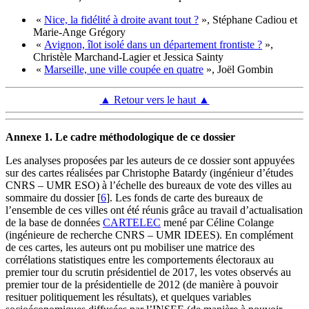
«
Nice, la fidélité à droite avant tout ?
», Stéphane Cadiou et
Marie‑Ange Grégory
«
Avignon, îlot isolé dans un département frontiste ?
»,
Christèle Marchand‑Lagier et Jessica Sainty
«
Marseille, une ville coupée en quatre
», Joël Gombin
▲ Retour vers le haut ▲
Annexe 1. Le cadre méthodologique de ce dossier
Les analyses proposées par les auteurs de ce dossier sont appuyées
sur des cartes réalisées par Christophe Batardy (ingénieur d’études
CNRS – UMR ESO) à l’échelle des bureaux de vote des villes au
sommaire du dossier
[
6
]
. Les fonds de carte des bureaux de
l’ensemble de ces villes ont été réunis grâce au travail d’actualisation
de la base de données
CARTELEC
mené par Céline Colange
(ingénieure de recherche CNRS – UMR IDEES). En complément
de ces cartes, les auteurs ont pu mobiliser une matrice des
corrélations statistiques entre les comportements électoraux au
premier tour du scrutin présidentiel de 2017, les votes observés au
premier tour de la présidentielle de 2012 (de manière à pouvoir
resituer politiquement les résultats), et quelques variables