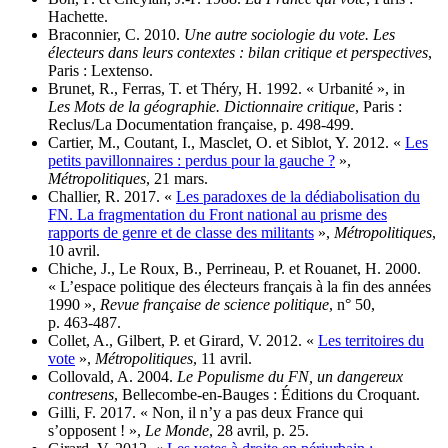
Hachette.
Braconnier, C. 2010.
Une autre sociologie du vote. Les
électeurs dans leurs contextes : bilan critique et perspectives
,
Paris : Lextenso.
Brunet, R., Ferras, T. et Théry, H. 1992. « Urbanité », in
Les Mots de la géographie. Dictionnaire critique
, Paris :
Reclus/La Documentation française, p. 498‑499.
Cartier, M., Coutant, I., Masclet, O. et Siblot, Y. 2012. «
Les
petits pavillonnaires : perdus pour la gauche ?
»,
Métropolitiques
, 21 mars.
Challier, R. 2017. «
Les paradoxes de la dédiabolisation du
FN. La fragmentation du Front national au prisme des
rapports de genre et de classe des militants
»,
Métropolitiques
,
10 avril.
Chiche, J., Le Roux, B., Perrineau, P. et Rouanet, H. 2000.
« L’espace politique des électeurs français à la fin des années
1990 »,
Revue française de science politique
, n° 50,
p. 463‑487.
Collet, A., Gilbert, P. et Girard, V. 2012. «
Les territoires du
vote
»,
Métropolitiques
, 11 avril.
Collovald, A. 2004.
Le Populisme du FN, un dangereux
contresens
, Bellecombe-en-Bauges : Éditions du Croquant.
Gilli, F. 2017. « Non, il n’y a pas deux France qui
s’opposent ! »,
Le Monde
, 28 avril, p. 25.