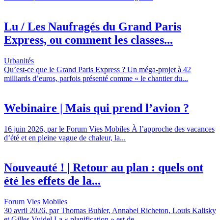
Lu / Les Naufragés du Grand Paris
Express, ou comment les classes...
Urbanités
Qu’est-ce que le Grand Paris Express ? Un méga-projet à 42
milliards d’euros, parfois présenté comme « le chantier du...
Webinaire | Mais qui prend l’avion ?
16 juin 2026, par le Forum Vies Mobiles À l’approche des vacances
d’été et en pleine vague de chaleur, la...
Nouveauté ! | Retour au plan : quels ont
été les effets de la...
Forum Vies Mobiles
30 avril 2026, par Thomas Buhler, Annabel Richeton, Louis Kalisky
et Gilles Vuidel La « planification » est de...