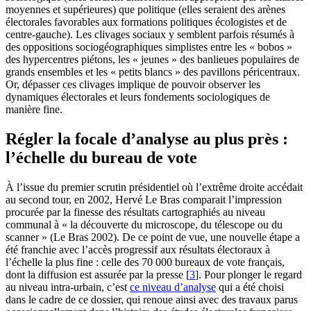
moyennes et supérieures) que politique (elles seraient des arènes
électorales favorables aux formations politiques écologistes et de
centre-gauche). Les clivages sociaux y semblent parfois résumés à
des oppositions sociogéographiques simplistes entre les « bobos »
des hypercentres piétons, les « jeunes » des banlieues populaires de
grands ensembles et les « petits blancs » des pavillons péricentraux.
Or, dépasser ces clivages implique de pouvoir observer les
dynamiques électorales et leurs fondements sociologiques de
manière fine.
Régler la focale d’analyse au plus près :
l’échelle du bureau de vote
À l’issue du premier scrutin présidentiel où l’extrême droite accédait
au second tour, en 2002, Hervé Le Bras comparait l’impression
procurée par la finesse des résultats cartographiés au niveau
communal à « la découverte du microscope, du télescope ou du
scanner » (Le Bras 2002). De ce point de vue, une nouvelle étape a
été franchie avec l’accès progressif aux résultats électoraux à
l’échelle la plus fine : celle des 70 000 bureaux de vote français,
dont la diffusion est assurée par la presse
[
3
]
. Pour plonger le regard
au niveau intra-urbain, c’est
ce niveau d’analyse
qui a été choisi
dans le cadre de ce dossier, qui renoue ainsi avec des travaux parus