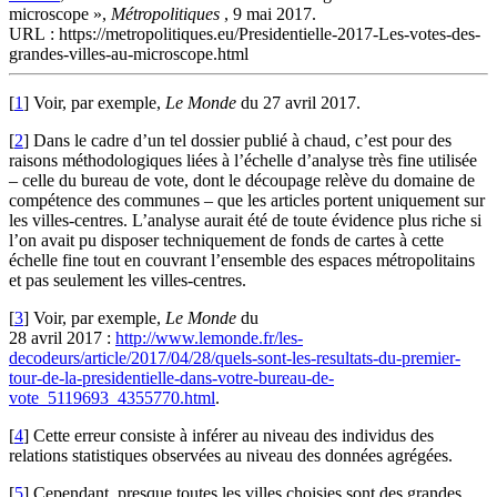
microscope »,
Métropolitiques
, 9 mai 2017.
URL : https://metropolitiques.eu/Presidentielle-2017-Les-votes-des-
grandes-villes-au-microscope.html
[
1
]
Voir, par exemple,
Le Monde
du 27 avril 2017.
[
2
]
Dans le cadre d’un tel dossier publié à chaud, c’est pour des
raisons méthodologiques liées à l’échelle d’analyse très fine utilisée
– celle du bureau de vote, dont le découpage relève du domaine de
compétence des communes – que les articles portent uniquement sur
les villes-centres. L’analyse aurait été de toute évidence plus riche si
l’on avait pu disposer techniquement de fonds de cartes à cette
échelle fine tout en couvrant l’ensemble des espaces métropolitains
et pas seulement les villes-centres.
[
3
]
Voir, par exemple,
Le Monde
du
28 avril 2017 :
http://www.lemonde.fr/les-
decodeurs/article/2017/04/28/quels-sont-les-resultats-du-premier-
tour-de-la-presidentielle-dans-votre-bureau-de-
vote_5119693_4355770.html
.
[
4
]
Cette erreur consiste à inférer au niveau des individus des
relations statistiques observées au niveau des données agrégées.
[
5
]
Cependant, presque toutes les villes choisies sont des grandes