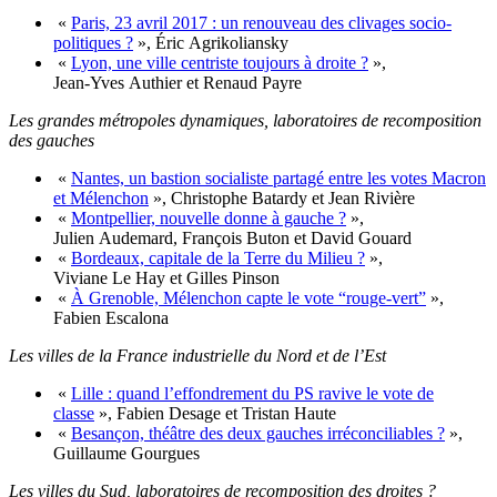
«
Paris, 23 avril 2017 : un renouveau des clivages socio-
politiques ?
», Éric Agrikoliansky
«
Lyon, une ville centriste toujours à droite ?
»,
Jean‑Yves Authier et Renaud Payre
Les grandes métropoles dynamiques, laboratoires de recomposition
des gauches
«
Nantes, un bastion socialiste partagé entre les votes Macron
et Mélenchon
», Christophe Batardy et Jean Rivière
«
Montpellier, nouvelle donne à gauche ?
»,
Julien Audemard, François Buton et David Gouard
«
Bordeaux, capitale de la Terre du Milieu ?
»,
Viviane Le Hay et Gilles Pinson
«
À Grenoble, Mélenchon capte le vote “rouge-vert”
»,
Fabien Escalona
Les villes de la France industrielle du Nord et de l’Est
«
Lille : quand l’effondrement du PS ravive le vote de
classe
», Fabien Desage et Tristan Haute
«
Besançon, théâtre des deux gauches irréconciliables ?
»,
Guillaume Gourgues
Les villes du Sud, laboratoires de recomposition des droites ?