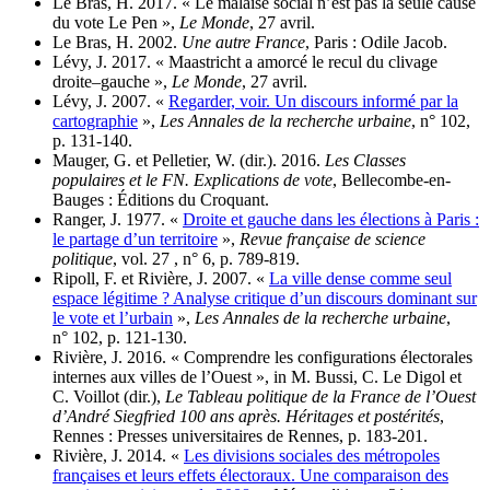
Le Bras, H. 2017. « Le malaise social n’est pas la seule cause
du vote Le Pen »,
Le Monde
, 27 avril.
Le Bras, H. 2002.
Une autre France
, Paris : Odile Jacob.
Lévy, J. 2017. « Maastricht a amorcé le recul du clivage
droite–gauche »,
Le Monde
, 27 avril.
Lévy, J. 2007. «
Regarder, voir. Un discours informé par la
cartographie
»,
Les Annales de la recherche urbaine
, n° 102,
p. 131‑140.
Mauger, G. et Pelletier, W. (dir.). 2016.
Les Classes
populaires et le FN. Explications de vote
, Bellecombe-en-
Bauges : Éditions du Croquant.
Ranger, J. 1977. «
Droite et gauche dans les élections à Paris :
le partage d’un territoire
»,
Revue française de science
politique
, vol. 27 , n° 6, p. 789‑819.
Ripoll, F. et Rivière, J. 2007. «
La ville dense comme seul
espace légitime ? Analyse critique d’un discours dominant sur
le vote et l’urbain
»,
Les Annales de la recherche urbaine
,
n° 102, p. 121‑130.
Rivière, J. 2016. « Comprendre les configurations électorales
internes aux villes de l’Ouest », in M. Bussi, C. Le Digol et
C. Voillot (dir.),
Le Tableau politique de la France de l’Ouest
d’André Siegfried 100 ans après. Héritages et postérités
,
Rennes : Presses universitaires de Rennes, p. 183‑201.
Rivière, J. 2014. «
Les divisions sociales des métropoles
françaises et leurs effets électoraux. Une comparaison des