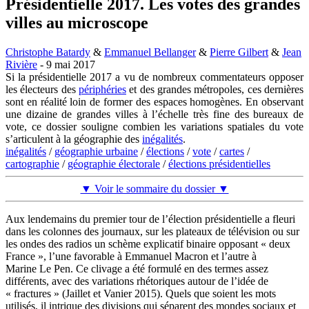
Présidentielle 2017. Les votes des grandes
villes au microscope
Christophe Batardy
&
Emmanuel Bellanger
&
Pierre Gilbert
&
Jean
Rivière
- 9 mai 2017
Si la présidentielle 2017 a vu de nombreux commentateurs opposer
les électeurs des
périphéries
et des grandes métropoles, ces dernières
sont en réalité loin de former des espaces homogènes. En observant
une dizaine de grandes villes à l’échelle très fine des bureaux de
vote, ce dossier souligne combien les variations spatiales du vote
s’articulent à la géographie des
inégalités
.
inégalités
/
géographie urbaine
/
élections
/
vote
/
cartes
/
cartographie
/
géographie électorale
/
élections présidentielles
▼ Voir le sommaire du dossier ▼
Aux lendemains du premier tour de l’élection présidentielle a fleuri
dans les colonnes des journaux, sur les plateaux de télévision ou sur
les ondes des radios un schème explicatif binaire opposant « deux
France », l’une favorable à Emmanuel Macron et l’autre à
Marine Le Pen. Ce clivage a été formulé en des termes assez
différents, avec des variations rhétoriques autour de l’idée de
« fractures » (Jaillet et Vanier 2015). Quels que soient les mots
utilisés, il intrique des divisions qui séparent des mondes sociaux et