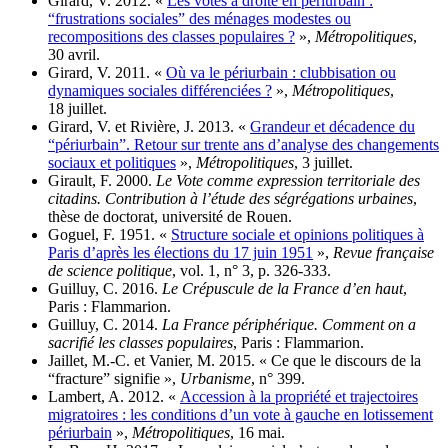
Girard, V. 2012. «
Les votes à droite en périurbain :
“frustrations sociales” des ménages modestes ou
recompositions des classes populaires ?
»,
Métropolitiques
,
30 avril.
Girard, V. 2011. «
Où va le périurbain : clubbisation ou
dynamiques sociales différenciées ?
»,
Métropolitiques
,
18 juillet.
Girard, V. et Rivière, J. 2013. «
Grandeur et décadence du
“périurbain”. Retour sur trente ans d’analyse des changements
sociaux et politiques
»,
Métropolitiques
, 3 juillet.
Girault, F. 2000.
Le Vote comme expression territoriale des
citadins. Contribution à l’étude des ségrégations urbaines
,
thèse de doctorat, université de Rouen.
Goguel, F. 1951. «
Structure sociale et opinions politiques à
Paris d’après les élections du 17 juin 1951
»,
Revue française
de science politique
, vol. 1, n° 3, p. 326‑333.
Guilluy, C. 2016.
Le Crépuscule de la France d’en haut
,
Paris : Flammarion.
Guilluy, C. 2014.
La France périphérique. Comment on a
sacrifié les classes populaires
, Paris : Flammarion.
Jaillet, M.-C. et Vanier, M. 2015. « Ce que le discours de la
“fracture” signifie »,
Urbanisme
, n° 399.
Lambert, A. 2012. «
Accession à la propriété et trajectoires
migratoires : les conditions d’un vote à gauche en lotissement
périurbain
»,
Métropolitiques
, 16 mai.