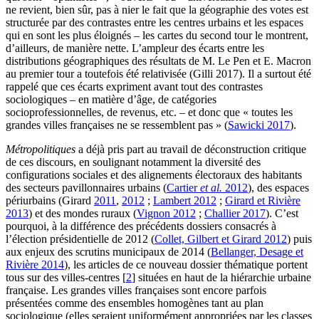
ne revient, bien sûr, pas à nier le fait que la géographie des votes est
structurée par des contrastes entre les centres urbains et les espaces
qui en sont les plus éloignés – les cartes du second tour le montrent,
d’ailleurs, de manière nette. L’ampleur des écarts entre les
distributions géographiques des résultats de M. Le Pen et E. Macron
au premier tour a toutefois été relativisée (Gilli 2017). Il a surtout été
rappelé que ces écarts expriment avant tout des contrastes
sociologiques – en matière d’âge, de catégories
socioprofessionnelles, de revenus, etc. – et donc que « toutes les
grandes villes françaises ne se ressemblent pas » (
Sawicki 2017
).
Métropolitiques
a déjà pris part au travail de déconstruction critique
de ces discours, en soulignant notamment la diversité des
configurations sociales et des alignements électoraux des habitants
des secteurs pavillonnaires urbains (
Cartier
et al.
2012
), des espaces
périurbains (Girard
2011
,
2012
;
Lambert 2012
;
Girard et Rivière
2013
) et des mondes ruraux (
Vignon 2012
;
Challier 2017
). C’est
pourquoi, à la différence des précédents dossiers consacrés à
l’élection présidentielle de 2012 (
Collet, Gilbert et Girard 2012
) puis
aux enjeux des scrutins municipaux de 2014 (
Bellanger, Desage et
Rivière 2014
), les articles de ce nouveau dossier thématique portent
tous sur des villes-centres
[
2
]
situées en haut de la hiérarchie urbaine
française. Les grandes villes françaises sont encore parfois
présentées comme des ensembles homogènes tant au plan
sociologique (elles seraient uniformément appropriées par les classes