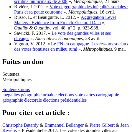
scrutins municipaux de 2008
»,
Métropolitiques
, 21 mars.
Rivière, J. 2012. «
Vote et géographie des inégalités sociales :
Paris et sa petite couronne
».
Métropolitiques
, 16 avril.
Russo, L. et Beauguitte, L. 2012. «
Aggregation Level
Matters : Evidence from French Electoral Data
»,
Quality & Quantity
, vol. 48, n° 2, p. 923‑938.
Sawicki, F. 2017. «
Le vote des grandes villes et ses
clivages
»,
Alternatives économiques
, 28 avril.
Vignon, V. 2012. «
Le FN en campagne. Les ressorts sociaux
des votes frontistes en milieu rural
»,
Métropolitiques
, 9 mai.
Faites un don
Soutenez
Métropolitiques
Soutenez-nous
inégalités
géographie urbaine
élections
vote
cartes
cartographie
géographie électorale
élections présidentielles
Pour citer cet article :
Christophe Batardy
&
Emmanuel Bellanger
&
Pierre Gilbert
&
Jean
Rivière
, « Présidentielle 2017. Les votes des grandes villes au