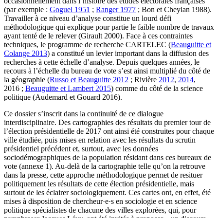
occasionnellement dans l’histoire des études électorales françaises
(par exemple :
Goguel 1951
;
Ranger 1977
; Bon et Cheylan 1988).
Travailler à ce niveau d’analyse constitue un lourd défi
méthodologique qui explique pour partie le faible nombre de travaux
ayant tenté de le relever (Girault 2000). Face à ces contraintes
techniques, le programme de recherche CARTELEC (
Beauguitte et
Colange 2013
) a constitué un levier important dans la diffusion des
recherches à cette échelle d’analyse. Depuis quelques années, le
recours à l’échelle du bureau de vote s’est ainsi multiplié du côté de
la géographie (
Russo et Beauguitte 2012
; Rivière
2012
,
2014
,
2016 ;
Beauguitte et Lambert 2015
) comme du côté de la science
politique (Audemard et Gouard 2016).
Ce dossier s’inscrit dans la continuité de ce dialogue
interdisciplinaire. Des cartographies des résultats du premier tour de
l’élection présidentielle de 2017 ont ainsi été construites pour chaque
ville étudiée, puis mises en relation avec les résultats du scrutin
présidentiel précédent et, surtout, avec les données
sociodémographiques de la population résidant dans ces bureaux de
vote (annexe 1). Au-delà de la cartographie telle qu’on la retrouve
dans la presse, cette approche méthodologique permet de resituer
politiquement les résultats de cette élection présidentielle, mais
surtout de les éclairer sociologiquement. Ces cartes ont, en effet, été
mises à disposition de chercheur·e·s en sociologie et en science
politique spécialistes de chacune des villes explorées, qui, pour