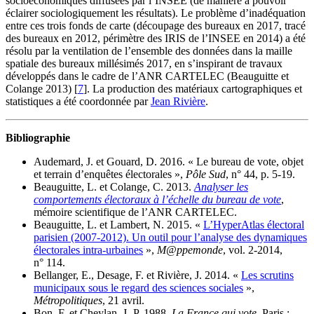
socioéconomiques diffusées par l’INSEE (de manière à pouvoir
éclairer sociologiquement les résultats). Le problème d’inadéquation
entre ces trois fonds de carte (découpage des bureaux en 2017, tracé
des bureaux en 2012, périmètre des IRIS de l’INSEE en 2014) a été
résolu par la ventilation de l’ensemble des données dans la maille
spatiale des bureaux millésimés 2017, en s’inspirant de travaux
développés dans le cadre de l’ANR CARTELEC (Beauguitte et
Colange 2013)
[
7
]
. La production des matériaux cartographiques et
statistiques a été coordonnée par
Jean Rivière
.
Bibliographie
Audemard, J. et Gouard, D. 2016. « Le bureau de vote, objet
et terrain d’enquêtes électorales »,
Pôle Sud
, n° 44, p. 5‑19.
Beauguitte, L. et Colange, C. 2013.
Analyser les
comportements électoraux à l’échelle du bureau de vote
,
mémoire scientifique de l’ANR CARTELEC.
Beauguitte, L. et Lambert, N. 2015. «
L’HyperAtlas électoral
parisien (2007‑2012). Un outil pour l’analyse des dynamiques
électorales intra-urbaines
»,
M@ppemonde
, vol. 2‑2014,
n° 114.
Bellanger, E., Desage, F. et Rivière, J. 2014. «
Les scrutins
municipaux sous le regard des sciences sociales
»,
Métropolitiques
, 21 avril.
Bon, F. et Cheylan, J.-P. 1988.
La France qui vote
, Paris :