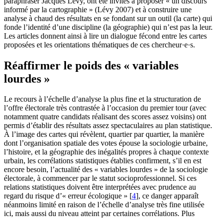
paraphraser Jacques Lévy, ont été invités à proposer « un discours
informé par la cartographie » (Lévy 2007) et à construire une
analyse à chaud des résultats en se fondant sur un outil (la carte) qui
fonde l’identité d’une discipline (la géographie) qui n’est pas la leur.
Les articles donnent ainsi à lire un dialogue fécond entre les cartes
proposées et les orientations thématiques de ces chercheur·e·s.
Réaffirmer le poids des « variables
lourdes »
Le recours à l’échelle d’analyse la plus fine et la structuration de
l’offre électorale très contrastée à l’occasion du premier tour (avec
notamment quatre candidats réalisant des scores assez voisins) ont
permis d’établir des résultats assez spectaculaires au plan statistique.
À l’image des cartes qui révèlent, quartier par quartier, la manière
dont l’organisation spatiale des votes épouse la sociologie urbaine,
l’histoire, et la géographie des inégalités propres à chaque contexte
urbain, les corrélations statistiques établies confirment, s’il en est
encore besoin, l’actualité des « variables lourdes » de la sociologie
électorale, à commencer par le statut socioprofessionnel. Si ces
relations statistiques doivent être interprétées avec prudence au
regard du risque d’« erreur écologique »
[
4
]
, ce danger apparaît
néanmoins limité en raison de l’échelle d’analyse très fine utilisée
ici, mais aussi du niveau atteint par certaines corrélations. Plus