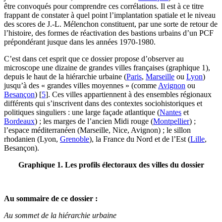
être convoqués pour comprendre ces corrélations. Il est à ce titre
frappant de constater à quel point l’implantation spatiale et le niveau
des scores de J.‑L. Mélenchon constituent, par une sorte de retour de
l’histoire, des formes de réactivation des bastions urbains d’un PCF
prépondérant jusque dans les années 1970‑1980.
C’est dans cet esprit que ce dossier propose d’observer au
microscope une dizaine de grandes villes françaises (graphique 1),
depuis le haut de la hiérarchie urbaine (
Paris
,
Marseille
ou
Lyon
)
jusqu’à des « grandes villes moyennes » (comme
Avignon
ou
Besançon
)
[
5
]
. Ces villes appartiennent à des ensembles régionaux
différents qui s’inscrivent dans des contextes sociohistoriques et
politiques singuliers : une large façade atlantique (
Nantes
et
Bordeaux
) ; les marges de l’ancien Midi rouge (
Montpellier
) ;
l’espace méditerranéen (Marseille, Nice, Avignon) ; le sillon
rhodanien (Lyon,
Grenoble
), la France du Nord et de l’Est (
Lille
,
Besançon).
Graphique 1. Les profils électoraux des villes du dossier
Au sommaire de ce dossier :
Au sommet de la hiérarchie urbaine