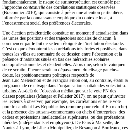
fondamentalement, le risque de surinterprétation est contrôlé par
l’approche
contextuelle
des corrélations statistiques observées
(Braconnier 2010), qui consiste à prêter une attention particulière,
informée par la connaissance empirique du contexte local, à
l’encastrement social des préférences électorales.
Une élection présidentielle constitue un moment d’actualisation dans
les urnes des positions et des trajectoires sociales de chacun, à
commencer par le fait de se tenir éloigné de l’institution électorale.
C’est ce que démontrent les corrélations très fortes et positives, dans
toutes les villes au sommaire de ce dossier, entre l’abstention et la
présence d’habitants situés en bas des hiérarchies scolaires,
socioprofessionnelles et résidentielles. Alors que, selon le vainqueur
de ce scrutin, l’heure serait au dépassement du clivage gauche–
droite, les positionnements politiques respectifs de
Jean‑Luc Mélenchon et de François Fillon ont, au contraire, établi la
prégnance de ce clivage dans l’organisation spatiale des votes intra-
urbains. Au-delà de l’obsession médiatique sur le vote FN des
classes populaires (Mauger et Pelletier 2017), on ne peut qu’inviter
les lecteurs à observer, par exemple, les corrélations entre le vote
pour le candidat Les Républicains (comme pour celui d’En marche)
et la présence des artisans-commerçants ou chefs d’entreprises, des
cadres et professions intellectuelles supérieures, ou des professions
libérales (indépendants et employeurs). De Paris à Marseille, de
Nantes à Lyon, de Lille à Montpellier, de Besançon à Bordeaux, ces