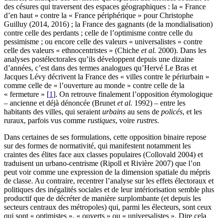
des césures qui traversent des espaces géographiques : la « France
d’en haut » contre la « France périphérique » pour Christophe
Guilluy (2014, 2016) ; la France des gagnants (de la mondialisation)
contre celle des perdants ; celle de l’optimisme contre celle du
pessimisme ; ou encore celle des valeurs « universalistes » contre
celle des valeurs « ethnocentristes » (Chiche
et al.
2000). Dans les
analyses postélectorales qu’ils développent depuis une dizaine
d’années, c’est dans des termes analogues qu’Hervé Le Bras et
Jacques Lévy décrivent la France des « villes contre le périurbain »
comme celle de « l’ouverture au monde » contre celle de la
« fermeture »
[
1
]
. On retrouve finalement l’opposition étymologique
– ancienne et déjà dénoncée (Brunet
et al.
1992) – entre les
habitants des villes, qui seraient
urbains
au sens de
policés
, et les
ruraux, parfois vus comme
rustiques
, voire
rustres
.
Dans certaines de ses formulations, cette opposition binaire repose
sur des formes de normativité, qui manifestent notamment les
craintes des élites face aux classes populaires (Collovald 2004) et
traduisent un urbano-centrisme (Ripoll et Rivière 2007) que l’on
peut voir comme une expression de la dimension spatiale du mépris
de classe. Au contraire, recentrer l’analyse sur les effets électoraux et
politiques des inégalités sociales et de leur intériorisation semble plus
productif que de décréter de manière surplombante (et depuis les
secteurs centraux des métropoles) qui, parmi les électeurs, sont ceux
qui sont « optimistes », « ouverts » ou « universalistes ». Dire cela