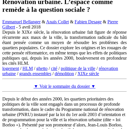
Rénovation urbaine. L’espace comme
remède à la question sociale ?
Emmanuel Bellanger
&
Anaïs Collet
&
Fabien Desage
&
Pierre
Gilbert
- 5 avril 2018
Depuis le XIXe siècle, la rénovation urbaine fait figure de réponse
récurrente aux maux de la ville, la transformation radicale du bâti
étant pensée comme un moyen de résoudre les problèmes des
quartiers populaires. Ce dossier explore les origines et les rouages de
cette pensée réformatrice, en même temps que les effets de politiques
publiques qui, depuis les années 2000, bouleversent en profondeur
les cités HLM.
logement
/
HLM
/
ghetto
/
cité
/
politique de la ville
/
rénovation
urbaine
/
grands ensembles
/
démolition
/
XIXe siècle
▼ Voir le sommaire du dossier ▼
Depuis le début des années 2000, les quartiers prioritaires des
politiques de la ville sont engagés dans un processus de profonde
transformation, dans le cadre du Programme national de rénovation
urbaine (PNRU) instauré par la loi du 1er août 2003 d’orientation et
de programmation pour la ville et la rénovation urbaine (dite « loi
Borloo »). Présenté par son promoteur d’alors, Jean-Louis Borloo,