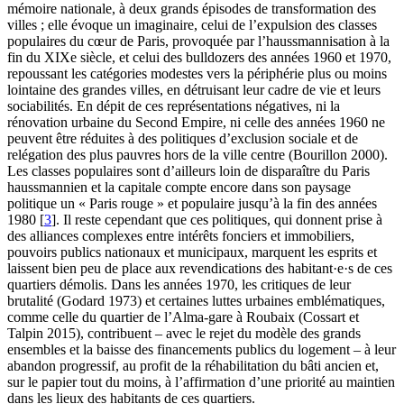
mémoire nationale, à deux grands épisodes de transformation des
villes ; elle évoque un imaginaire, celui de l’expulsion des classes
populaires du cœur de Paris, provoquée par l’haussmannisation à la
fin du XIXe siècle, et celui des bulldozers des années 1960 et 1970,
repoussant les catégories modestes vers la périphérie plus ou moins
lointaine des grandes villes, en détruisant leur cadre de vie et leurs
sociabilités. En dépit de ces représentations négatives, ni la
rénovation urbaine du Second Empire, ni celle des années 1960 ne
peuvent être réduites à des politiques d’exclusion sociale et de
relégation des plus pauvres hors de la ville centre (Bourillon 2000).
Les classes populaires sont d’ailleurs loin de disparaître du Paris
haussmannien et la capitale compte encore dans son paysage
politique un « Paris rouge » et populaire jusqu’à la fin des années
1980
[
3
]
. Il reste cependant que ces politiques, qui donnent prise à
des alliances complexes entre intérêts fonciers et immobiliers,
pouvoirs publics nationaux et municipaux, marquent les esprits et
laissent bien peu de place aux revendications des habitant·e·s de ces
quartiers démolis. Dans les années 1970, les critiques de leur
brutalité (Godard 1973) et certaines luttes urbaines emblématiques,
comme celle du quartier de l’Alma-gare à Roubaix (Cossart et
Talpin 2015), contribuent – avec le rejet du modèle des grands
ensembles et la baisse des financements publics du logement – à leur
abandon progressif, au profit de la réhabilitation du bâti ancien et,
sur le papier tout du moins, à l’affirmation d’une priorité au maintien
dans les lieux des habitants de ces quartiers.