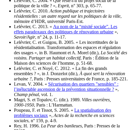
Lelévrier, C. 2004. « Que reste-t-il du projet social de la
politique de la ville ? »,
Esprit
, n° 303, p. 65‑77.
Lelévrier, C. 2010.
Action publique et trajectoires
résidentielles : un autre regard sur les politiques de la ville
,
mémoire d’HDR, université Paris-Est.
Lelévrier, C. 2013. «
Au nom de la “mixité sociale”. Les
effets paradoxaux des politiques de rénovation urbaine
»,
Savoir/Agir
, n° 24, p. 11‑17.
Lelévrier, C. et Guigou, B. 2005. « Les incertitudes de la
résidentialisation. Transformation des espaces et régulation
des usages », in B. Haumont et A. Morel (dir.),
La Société des
voisins. Partager un habitat collectif
, Paris : Édition de la
Maison des sciences de l’homme, p. 51‑68.
Lelévrier, C. et Noyé, C. 2012. « La fin des grands
ensembles ? », in J. Donzelot (dir.),
À quoi sert la rénovation
urbaine ?
, Paris : Presses universitaires de France, p. 185‑221.
Levan, V. 2004. «
Sécurisation des quartiers ‟sensibles” :
l’inéluctable ascension de la prévention situationnelle ?
»,
Champ pénal
, vol. 1.
Magri, S. et Topalov, C. (dir.). 1989.
Villes ouvrières,
1900‑1950
, Paris : L’Harmattan.
Poupeau, F. et Tissot, S. 2005. «
La spatialisation des
problèmes sociaux
»,
Actes de la recherche en sciences
sociales
, n° 159, p. 4-9.
Rey, H. 1996.
La Peur des banlieues
, Paris : Presses de la