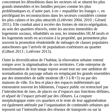
concentrant les démolitions dans les secteurs où se situent les plus
grands immeubles et les familles perçues comme les plus
problématiques et, d’autre part, à en « requalifier les franges », en
privilégiant les reconstructions dans les secteurs considérés comme
les plus calmes et les plus attractifs (Lelévrier 2004, 2010 ; Gérard
2011). Elle conduit ainsi à recréer des formes de micro-ségrégation,
au sein des quartiers rénovés, entre les anciens immeubles de
logements sociaux, réhabilités ou non, les immeubles HLM neufs et
les logements neufs en accession à la propriété, qui permettent plus
souvent la promotion résidentielle de ménages de classes populaires
autochtones que l’arrivée de populations extérieures au quartier
(Gilbert 2013 ; Lelévrier 2013).
Outre la diversification de l’habitat, la rénovation urbaine entend
rompre avec la stigmatisation de ces territoires. Cette entreprise de
transformation de leur image repose avant tout sur une ambition de
normalisation du paysage urbain en remplaçant les grands ensembles
par des immeubles de taille modeste (R+3 à R+5) ou par des
maisons de ville. En lieu et place des espaces indéterminés qui
entouraient souvent les bâtiments, l’espace public est restructuré par
l’introduction de rues, de places ou d’espaces aux fonctions définies,
et séparé de l’espace privatif par des clôtures. La coupure
morphologique entre ces quartiers et le reste de leur agglomération
est également atténuée par l’organisation de continuités urbaines qui
reposent sur l’intensification des réseaux de transports ou sur la