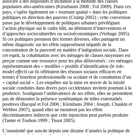
associée à des dispositifs d’incitation à la mobilité des classes
populaires afro-américaines (Kirszbaum 2008 ; Fol 2009). Dans ces
pays, s’opère également un « tournant spatial » dans les politiques
publiques en direction des pauvres (Crump 2002) ; cette conversion
passe par le développement de politiques urbaines privilégiant
l’action physique sur le cadre bâti, au détriment d’interventions et
d’approches socioculturelles ou socioéconomiques (Verhage 2005).
Si ces politiques prennent des formes diverses, elles partagent un
même diagnostic sur les effets supposément négatifs de la
concentration de la pauvreté en matière d’intégration sociale. Dans
cet esprit, la cohabitation avec les ménages de classes moyennes est
perçue comme une ressource pour les plus défavorisés : ces ménages
représenteraient des « modèles » positifs d’identification (le
role-
model effect
) car ils offriraient des réseaux sociaux efficaces en
termes d’insertion professionnelle ou scolaire et de constitution d’un
« capital social ». Les enquêtes sur la mise en œuvre de la mixité
sociale conduites dans divers pays occidentaux invitent pourtant à la
prudence. Soulignant l’ambivalence de ses effets, elles ne permettent
pas de démontrer la présence systématique de telles externalités
positives (Bacqué et Fol 2006 ; Kleinhans 2004 ; Joseph, Chaskin et
Webber 2007), quand elles ne montrent pas les effets
discriminatoires indirects que cette injonction peut parfois produire
(Tanter et Toubon 1999 ; Tissot 2005).
L’unanimité que suscite depuis une dizaine d’années la politique de