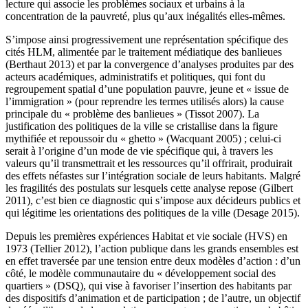
lecture qui associe les problèmes sociaux et urbains à la
concentration de la pauvreté, plus qu’aux inégalités elles-mêmes.
S’impose ainsi progressivement une représentation spécifique des
cités HLM, alimentée par le traitement médiatique des banlieues
(Berthaut 2013) et par la convergence d’analyses produites par des
acteurs académiques, administratifs et politiques, qui font du
regroupement spatial d’une population pauvre, jeune et « issue de
l’immigration » (pour reprendre les termes utilisés alors) la cause
principale du « problème des banlieues » (Tissot 2007). La
justification des politiques de la ville se cristallise dans la figure
mythifiée et repoussoir du « ghetto » (Wacquant 2005) ; celui-ci
serait à l’origine d’un mode de vie spécifique qui, à travers les
valeurs qu’il transmettrait et les ressources qu’il offrirait, produirait
des effets néfastes sur l’intégration sociale de leurs habitants. Malgré
les fragilités des postulats sur lesquels cette analyse repose (Gilbert
2011), c’est bien ce diagnostic qui s’impose aux décideurs publics et
qui légitime les orientations des politiques de la ville (Desage 2015).
Depuis les premières expériences Habitat et vie sociale (HVS) en
1973 (Tellier 2012), l’action publique dans les grands ensembles est
en effet traversée par une tension entre deux modèles d’action : d’un
côté, le modèle communautaire du « développement social des
quartiers » (DSQ), qui vise à favoriser l’insertion des habitants par
des dispositifs d’animation et de participation ; de l’autre, un objectif