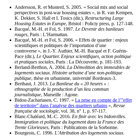
Andersson, R. et Musterd, S. 2005. « Social mix and social
perspectives in post-war housing estates », in R. van Kempen,
K. Dekker, S. Hall et I. Tosics (dir.),
Restructuring Large
Housing Estates in Europe
, Bristol : Policiy press, p. 127‑148.
Bacqué, M.-H. et Fol, S. 1997.
Le Devenir des banlieues
rouges
, Paris : L’Harmattan.
Bacqué, M.-H. et Fol, S. 2006. « Effets de quartier : enjeux
scientifiques et politiques de l’importation d’une
controverse », in J.-Y. Authier, M.-H. Bacqué et F. Guérin-
Pace (dir.),
Le Quartier. Enjeux scientifiques, action politique
et pratiques sociales
, Paris : La Découverte, p. 181‑193.
Berland-Berthon, A. 2004.
La Démolition des immeubles de
logements sociaux. Histoire urbaine d’une non-politique
publique
, thèse en urbanisme, université Bordeaux-3.
Berthaut, J. 2013.
La Banlieue du « 20 heures » :
ethnographie de la production d’un lieu commun
journalistique
, Marseille : Agone.
Bidou-Zachariasen, C. 1997. «
La prise en compte de l’‟effet
de territoire” dans l’analyse des quartiers urbains
»,
Revue
française de sociologie
, vol. 38, n° 1, p. 97‑117.
Blanc-Chaléard, M.-C. 2016.
En finir avec les bidonvilles.
Immigration et politique du logement dans la France des
Trente Glorieuses
, Paris : Publications de la Sorbonne.
Bourgeois, C. 1996.
L’Attribution des logements sociaux.