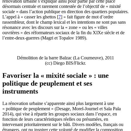
rénovation urbaine s’explique ainsi pour partie par cette place
désormais centrale et rarement contestée de l’objectif de « mixité
sociale » dans l’action publique en direction des quartiers populaires.
L’appel à « casser les ghettos
[
7
]
» fait figure de mot d’ordre
rassembleur, dont le champ lexical et les intentions ne sont pas sans
résonance avec les discours sur la « zone » ou les « villes
ouvrières » des réformateurs sociaux de la fin du XIXe siècle et de
l’entre-deux-guerres (Magri et Topalov 1989).
Démolition de la barre Balzac (La Courneuve), 2011
(cc) Diego BIS/Flickr.
Favoriser la « mixité sociale » : une
politique de peuplement et ses
instruments
La rénovation urbaine s’apparente ainsi plus largement à une
« politique de peuplement » (Desage, Morel-Journel et Sala Pala
2014), qui vise à répartir les groupes sociaux dans l’espace, en
fonction de leurs caractéristiques réelles ou présumées, en
intervenant prioritairement sur le bâti. Divers modèles, français ou
étrangers, ont pu inspirer cette volonté de modifier la composition