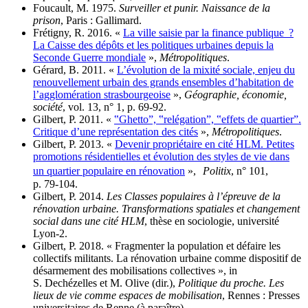
Foucault, M. 1975.
Surveiller et punir. Naissance de la
prison
, Paris : Gallimard.
Frétigny, R. 2016. «
La ville saisie par la finance publique ?
La Caisse des dépôts et les politiques urbaines depuis la
Seconde Guerre mondiale
»,
Métropolitiques
.
Gérard, B. 2011. «
L’évolution de la mixité sociale, enjeu du
renouvellement urbain des grands ensembles d’habitation de
l’agglomération strasbourgeoise
»,
Géographie, économie,
société
, vol. 13, n° 1, p. 69‑92.
Gilbert, P. 2011. «
‟Ghetto”, ‟relégation”, ‟effets de quartier”.
Critique d’une représentation des cités
»,
Métropolitiques
.
Gilbert, P. 2013. «
Devenir propriétaire en cité HLM. Petites
promotions résidentielles et évolution des styles de vie dans
un quartier populaire en rénovation
»,
Politix
, n° 101,
p. 79‑104.
Gilbert, P. 2014.
Les Classes populaires à l’épreuve de la
rénovation urbaine. Transformations spatiales et changement
social dans une cité HLM
, thèse en sociologie, université
Lyon-2.
Gilbert, P. 2018. « Fragmenter la population et défaire les
collectifs militants. La rénovation urbaine comme dispositif de
désarmement des mobilisations collectives », in
S. Dechézelles et M. Olive (dir.),
Politique du proche. Les
lieux de vie comme espaces de mobilisation
, Rennes : Presses
universitaires de Renne (à paraître).