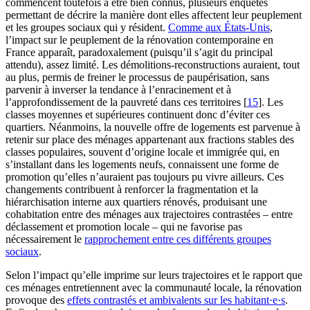
commencent toutefois à être bien connus, plusieurs enquêtes
permettant de décrire la manière dont elles affectent leur peuplement
et les groupes sociaux qui y résident.
Comme aux États-Unis
,
l’impact sur le peuplement de la rénovation contemporaine en
France apparaît, paradoxalement (puisqu’il s’agit du principal
attendu), assez limité. Les démolitions-reconstructions auraient, tout
au plus, permis de freiner le processus de paupérisation, sans
parvenir à inverser la tendance à l’enracinement et à
l’approfondissement de la pauvreté dans ces territoires
[
15
]
. Les
classes moyennes et supérieures continuent donc d’éviter ces
quartiers. Néanmoins, la nouvelle offre de logements est parvenue à
retenir sur place des ménages appartenant aux fractions stables des
classes populaires, souvent d’origine locale et immigrée qui, en
s’installant dans les logements neufs, connaissent une forme de
promotion qu’elles n’auraient pas toujours pu vivre ailleurs. Ces
changements contribuent à renforcer la fragmentation et la
hiérarchisation interne aux quartiers rénovés, produisant une
cohabitation entre des ménages aux trajectoires contrastées – entre
déclassement et promotion locale – qui ne favorise pas
nécessairement le
rapprochement entre ces différents groupes
sociaux
.
Selon l’impact qu’elle imprime sur leurs trajectoires et le rapport que
ces ménages entretiennent avec la communauté locale, la rénovation
provoque des
effets contrastés et ambivalents sur les habitant·e·s
.