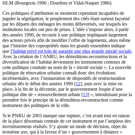
HLM (Bourgeois 1996 ; Dourlens et Vidal-Naquet 1986).
Ces politiques d’attribution se montrent cependant incapables de
juguler la ségrégation, le peuplement des cités étant surtout façonné
par les départs des ménages les moins défavorisés, sur lesquels les
institutions locales ont peu de prises. L’idée s’impose alors, à partir
des années 1990, de recourir à une politique impliquant largement
des acteurs privés afin de modifier l’offre de logements, alors même
que l’histoire des copropriétés dans les grands ensembles indique
que
l’habitat privé est loin de garantir une plus grande mixité sociale
.
Avec la création de l’ANRU, les démolitions-reconstructions et la
diversification de l’habitat deviennent les instruments centraux de
cette politique conduite au nom de la « mixité sociale ». La nouvelle
politique de rénovation urbaine connaît donc des évolutions
incrémentales, avec l’instauration de dispositifs de restructuration
urbaine dès le début des années 1990
[
12
]
, puis avec la mise en
place, à la fin de la décennie, par le gouvernement Jospin d’une
politique dite de « renouvellement urbain
[
13
]
», introduisant pour la
première fois le principe de la démolition-reconstruction comme
instrument des politiques de la ville.
Si le PNRU de 2003 marque une rupture, c’est avant tout en raison
de la place désormais centrale de cet instrument et par l’ampleur des
investissements réalisés. S’y ajoute un mode de décision, objet du
troisième axe, qui à la faveur d’un « gouvernement à distance »