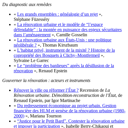
Du diagnostic aux remèdes
«
Les grands ensembles : généalogie d’un rejet
»,
Stéphane Füzesséry
«
La rénovation urbaine et le modèle de “l’espace
défendable” : la montée en puissance des enjeux sécuritaires
dans l’aménagement
», Camille Gosselin
«
La rénovation urbaine aux États-Unis : une politique
néolibérale ?
», Thomas Kirszbaum
«
L’habitat privé, instrument de la mixité ? Histoire de la
copropriété des Bosquets à Clichy–Montfermeil
»,
Sylvaine Le Garrec
«
Le “problème des banlieues” après la désillusion de la
rénovation
», Renaud Epstein
Gouverner la rénovation : acteurs et instruments
Rénover la ville ou réformer l’État ?
Recension de
La
Rénovation urbaine. Démolition-reconstruction de l’État
, de
Renaud Epstein, par Igor Martinache
«
Du redressement économique au projet urbain. Gestion
financière des HLM et genèse de la rénovation urbaine (1980-
2000)
», Mariana Tournon
«
“Justice pour le Petit Bard”. Contester la rénovation urbaine
et imposer la participation
», Isabelle Berry-Chikaoui et