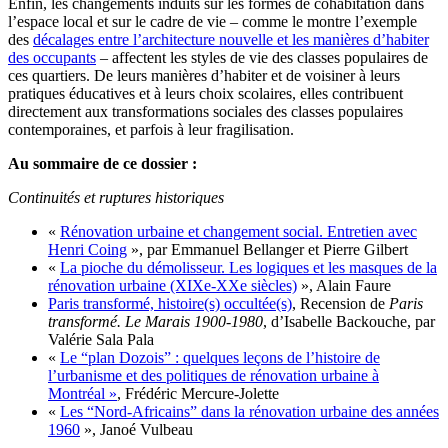
Enfin, les changements induits sur les formes de cohabitation dans
l’espace local et sur le cadre de vie – comme le montre l’exemple
des
décalages entre l’architecture nouvelle et les manières d’habiter
des occupants
– affectent les styles de vie des classes populaires de
ces quartiers. De leurs manières d’habiter et de voisiner à leurs
pratiques éducatives et à leurs choix scolaires, elles contribuent
directement aux transformations sociales des classes populaires
contemporaines, et parfois à leur fragilisation.
Au sommaire de ce dossier :
Continuités et ruptures historiques
«
Rénovation urbaine et changement social. Entretien avec
Henri Coing
», par Emmanuel Bellanger et Pierre Gilbert
«
La pioche du démolisseur. Les logiques et les masques de la
rénovation urbaine (XIXe-XXe siècles)
», Alain Faure
Paris transformé, histoire(s) occultée(s)
, Recension de
Paris
transformé. Le Marais 1900-1980
, d’Isabelle Backouche, par
Valérie Sala Pala
«
Le “plan Dozois” : quelques leçons de l’histoire de
l’urbanisme et des politiques de rénovation urbaine à
Montréal »
, Frédéric Mercure-Jolette
«
Les “Nord-Africains” dans la rénovation urbaine des années
1960
», Janoé Vulbeau