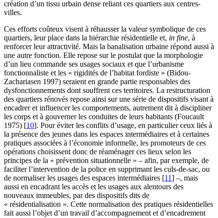
création d’un tissu urbain dense reliant ces quartiers aux centres-
villes.
Ces efforts coûteux visent à réhausser la valeur symbolique de ces
quartiers, leur place dans la hiérarchie résidentielle et,
in fine
, à
renforcer leur attractivité. Mais la banalisation urbaine répond aussi à
une autre fonction. Elle repose sur le postulat que la morphologie
d’un lieu commande ses usages sociaux et que l’urbanisme
fonctionnaliste et les « rigidités de l’habitat fordiste » (Bidou-
Zachariasen 1997) seraient en grande partie responsables des
dysfonctionnements dont souffrent ces territoires. La restructuration
des quartiers rénovés repose ainsi sur une série de dispositifs visant à
encadrer et influencer les comportements, autrement dit à discipliner
les corps et à gouverner les conduites de leurs habitants (Foucault
1975)
[
10
]
. Pour éviter les conflits d’usage, en particulier ceux liés à
la présence des jeunes dans les espaces intermédiaires et à certaines
pratiques associées à l’économie informelle, les promoteurs de ces
opérations choisissent donc de réaménager ces lieux selon les
principes de la « prévention situationnelle » – afin, par exemple, de
faciliter l’intervention de la police en supprimant les culs-de-sac, ou
de normaliser les usages des espaces intermédiaires
[
11
]
–, mais
aussi en encadrant les accès et les usages aux alentours des
nouveaux immeubles, par des dispositifs dits de
« résidentialisation ». Cette normalisation des pratiques résidentielles
fait aussi l’objet d’un travail d’accompagnement et d’encadrement