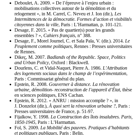
Deboulet, A. 2009. « De l’épreuve à l’enjeu urbain :
mobilisations collectives autour de la démolition et du
relogement », in M. Carrel, C. Neveu et J. Ion (dir.),
Les
Intermittences de la démocratie. Formes d’action et visibilités
citoyennes dans la ville
, Paris : L’Harmattan, p. 101‑121.
Desage, F. 2015. « Pas de quartier(s) pour les grands
ensembles ? »,
Cahiers français
, n° 388.
Desage, F., Morel Journel, C. et Sala Pala, V. (dir.). 2014.
Le
Peuplement comme politiques
, Rennes : Presses universitaires
de Rennes.
Dikeç, M. 2007.
Badlands of the Republic. Space, Politics
and Urban Policy
, Oxford : Blackwell.
Dourlens, C. et Vidal-Naquet, Pierre A. 1986.
L’Attribution
des logements sociaux dans le champ de l’expérimentation
,
Paris : Commissariat général du plan.
Epstein, R. 2008.
Gouverner à distance. La rénovation
urbaine, démolition- reconstruction de l’appareil d’État
, thèse
en sciences politiques, ENS Cachan.
Epstein, R. 2012. « ANRU : mission accomplie ? », in
J. Donzelot (dir.),
À quoi sert la rénovation urbaine ?
, Paris :
Presses universitaires de France, p. 51‑97.
Fijalkow, Y. 1998.
La Construction des îlots insalubres. Paris,
1850‑1945
, Paris : L’Harmattan.
Fol, S. 2009.
La Mobilité des pauvres. Pratiques d’habitants
et politiques publiques
, Paris : Belin.