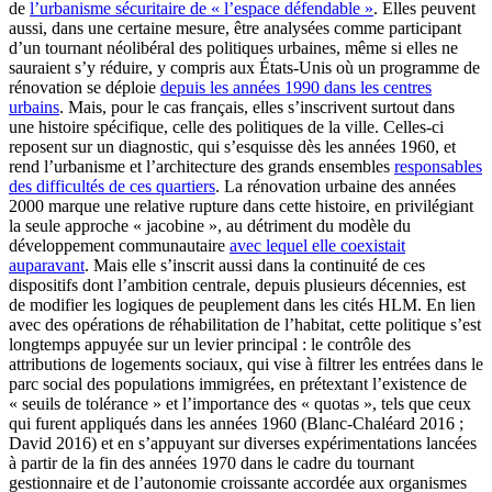
de
l’urbanisme sécuritaire de « l’espace défendable »
. Elles peuvent
aussi, dans une certaine mesure, être analysées comme participant
d’un tournant néolibéral des politiques urbaines, même si elles ne
sauraient s’y réduire, y compris aux États-Unis où un programme de
rénovation se déploie
depuis les années 1990 dans les centres
urbains
. Mais, pour le cas français, elles s’inscrivent surtout dans
une histoire spécifique, celle des politiques de la ville. Celles-ci
reposent sur un diagnostic, qui s’esquisse dès les années 1960, et
rend l’urbanisme et l’architecture des grands ensembles
responsables
des difficultés de ces quartiers
. La rénovation urbaine des années
2000 marque une relative rupture dans cette histoire, en privilégiant
la seule approche « jacobine », au détriment du modèle du
développement communautaire
avec lequel elle coexistait
auparavant
. Mais elle s’inscrit aussi dans la continuité de ces
dispositifs dont l’ambition centrale, depuis plusieurs décennies, est
de modifier les logiques de peuplement dans les cités HLM. En lien
avec des opérations de réhabilitation de l’habitat, cette politique s’est
longtemps appuyée sur un levier principal : le contrôle des
attributions de logements sociaux, qui vise à filtrer les entrées dans le
parc social des populations immigrées, en prétextant l’existence de
« seuils de tolérance » et l’importance des « quotas », tels que ceux
qui furent appliqués dans les années 1960 (Blanc-Chaléard 2016 ;
David 2016) et en s’appuyant sur diverses expérimentations lancées
à partir de la fin des années 1970 dans le cadre du tournant
gestionnaire et de l’autonomie croissante accordée aux organismes