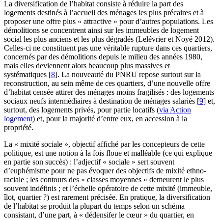
La diversification de l’habitat consiste à réduire la part des
logements destinés à l’accueil des ménages les plus précaires et à
proposer une offre plus « attractive » pour d’autres populations. Les
démolitions se concentrent ainsi sur les immeubles de logement
social les plus anciens et les plus dégradés (Lelévrier et Noyé 2012).
Celles-ci ne constituent pas une véritable rupture dans ces quartiers,
concernés par des démolitions depuis le milieu des années 1980,
mais elles deviennent alors beaucoup plus massives et
systématiques
[
8
]
. La nouveauté du PNRU repose surtout sur la
reconstruction, au sein même de ces quartiers, d’une nouvelle offre
d’habitat censée attirer des ménages moins fragilisés : des logements
sociaux neufs intermédiaires à destination de ménages salariés
[
9
]
et,
surtout, des logements privés, pour partie locatifs (
via Action
logement
) et, pour la majorité d’entre eux, en accession à la
propriété.
La « mixité sociale », objectif affiché par les concepteurs de cette
politique, est une notion à la fois floue et malléable (ce qui explique
en partie son succès) : l’adjectif « sociale » sert souvent
d’euphémisme pour ne pas évoquer des objectifs de mixité ethno-
raciale ; les contours des « classes moyennes » demeurent le plus
souvent indéfinis ; et l’échelle opératoire de cette mixité (immeuble,
îlot, quartier ?) est rarement précisée. En pratique, la diversification
de l’habitat se produit la plupart du temps selon un schéma
consistant, d’une part, à « dédensifer le cœur » du quartier, en