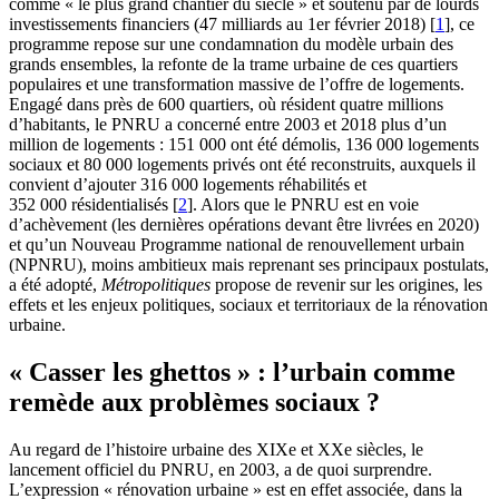
comme « le plus grand chantier du siècle » et soutenu par de lourds
investissements financiers (47 milliards au 1er février 2018)
[
1
]
, ce
programme repose sur une condamnation du modèle urbain des
grands ensembles, la refonte de la trame urbaine de ces quartiers
populaires et une transformation massive de l’offre de logements.
Engagé dans près de 600 quartiers, où résident quatre millions
d’habitants, le PNRU a concerné entre 2003 et 2018 plus d’un
million de logements : 151 000 ont été démolis, 136 000 logements
sociaux et 80 000 logements privés ont été reconstruits, auxquels il
convient d’ajouter 316 000 logements réhabilités et
352 000 résidentialisés
[
2
]
. Alors que le PNRU est en voie
d’achèvement (les dernières opérations devant être livrées en 2020)
et qu’un Nouveau Programme national de renouvellement urbain
(NPNRU), moins ambitieux mais reprenant ses principaux postulats,
a été adopté,
Métropolitiques
propose de revenir sur les origines, les
effets et les enjeux politiques, sociaux et territoriaux de la rénovation
urbaine.
« Casser les ghettos » : l’urbain comme
remède aux problèmes sociaux ?
Au regard de l’histoire urbaine des XIXe et XXe siècles, le
lancement officiel du PNRU, en 2003, a de quoi surprendre.
L’expression « rénovation urbaine » est en effet associée, dans la