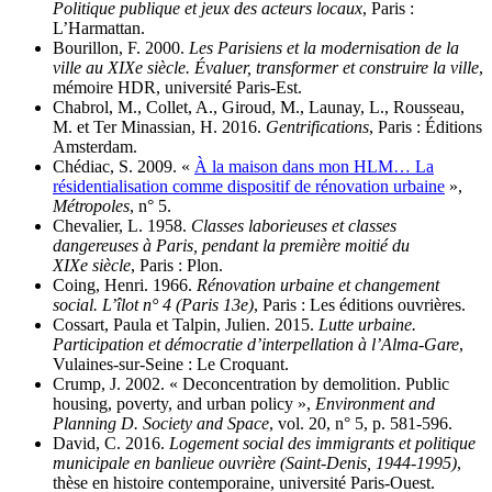
Politique publique et jeux des acteurs locaux
, Paris :
L’Harmattan.
Bourillon, F. 2000.
Les Parisiens et la modernisation de la
ville au XIXe siècle. Évaluer, transformer et construire la ville
,
mémoire HDR, université Paris-Est.
Chabrol, M., Collet, A., Giroud, M., Launay, L., Rousseau,
M. et Ter Minassian, H. 2016.
Gentrifications
, Paris : Éditions
Amsterdam.
Chédiac, S. 2009. «
À la maison dans mon HLM… La
résidentialisation comme dispositif de rénovation urbaine
»,
Métropoles
, n° 5.
Chevalier, L. 1958.
Classes laborieuses et classes
dangereuses à Paris, pendant la première moitié du
XIXe siècle
, Paris : Plon.
Coing, Henri. 1966.
Rénovation urbaine et changement
social. L’îlot n° 4 (Paris 13e)
, Paris : Les éditions ouvrières.
Cossart, Paula et Talpin, Julien. 2015.
Lutte urbaine.
Participation et démocratie d’interpellation à l’Alma-Gare
,
Vulaines-sur-Seine : Le Croquant.
Crump, J. 2002. « Deconcentration by demolition. Public
housing, poverty, and urban policy »,
Environment and
Planning D. Society and Space
, vol. 20, n° 5, p. 581‑596.
David, C. 2016.
Logement social des immigrants et politique
municipale en banlieue ouvrière (Saint-Denis, 1944‑1995)
,
thèse en histoire contemporaine, université Paris-Ouest.