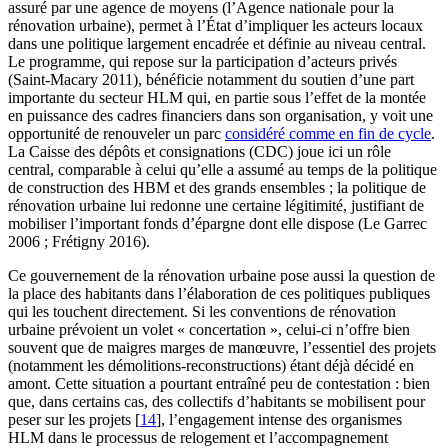
assuré par une agence de moyens (l’Agence nationale pour la
rénovation urbaine), permet à l’État d’impliquer les acteurs locaux
dans une politique largement encadrée et définie au niveau central.
Le programme, qui repose sur la participation d’acteurs privés
(Saint-Macary 2011), bénéficie notamment du soutien d’une part
importante du secteur HLM qui, en partie sous l’effet de la montée
en puissance des cadres financiers dans son organisation, y voit une
opportunité de renouveler un parc
considéré comme en fin de cycle
.
La Caisse des dépôts et consignations (CDC) joue ici un rôle
central, comparable à celui qu’elle a assumé au temps de la politique
de construction des HBM et des grands ensembles ; la politique de
rénovation urbaine lui redonne une certaine légitimité, justifiant de
mobiliser l’important fonds d’épargne dont elle dispose (Le Garrec
2006 ; Frétigny 2016).
Ce gouvernement de la rénovation urbaine pose aussi la question de
la place des habitants dans l’élaboration de ces politiques publiques
qui les touchent directement. Si les conventions de rénovation
urbaine prévoient un volet « concertation », celui-ci n’offre bien
souvent que de maigres marges de manœuvre, l’essentiel des projets
(notamment les démolitions-reconstructions) étant déjà décidé en
amont. Cette situation a pourtant entraîné peu de contestation : bien
que, dans certains cas, des collectifs d’habitants se mobilisent pour
peser sur les projets
[
14
]
, l’engagement intense des organismes
HLM dans le processus de relogement et l’accompagnement