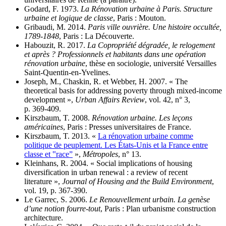
Godard, F. 1973.
La Rénovation urbaine à Paris. Structure
urbaine et logique de classe
, Paris : Mouton.
Gribaudi, M. 2014.
Paris ville ouvrière. Une histoire occultée,
1789‑1848
, Paris : La Découverte.
Habouzit, R. 2017.
La Copropriété dégradée, le relogement
et après ? Professionnels et habitants dans une opération
rénovation urbaine
, thèse en sociologie, université Versailles
Saint-Quentin-en-Yvelines.
Joseph, M., Chaskin, R. et Webber, H. 2007. « The
theoretical basis for addressing poverty through mixed-income
development »,
Urban Affairs Review
, vol. 42, n° 3,
p. 369‑409.
Kirszbaum, T. 2008.
Rénovation urbaine. Les leçons
américaines
, Paris : Presses universitaires de France.
Kirszbaum, T. 2013. «
La rénovation urbaine comme
politique de peuplement. Les États-Unis et la France entre
classe et ‟race”
»,
Métropoles
, n° 13.
Kleinhans, R. 2004. « Social implications of housing
diversification in urban renewal : a review of recent
literature »,
Journal of Housing and the Build Environment
,
vol. 19, p. 367‑390.
Le Garrec, S. 2006.
Le Renouvellement urbain. La genèse
d’une notion fourre-tout
, Paris : Plan urbanisme construction
architecture.