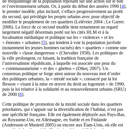
de rééquilibrage de la population reposant sur une action sur le bâti
et l’environnement urbain. Or, à partir du début des années 1990
[
4
]
,
le premier modèle, plus inclusif, s’efface progressivement au profit
du second, qui privilégie les projets urbains avec pour objectif de
modifier le peuplement de ces quartiers (Lelévrier 2004 ; Le Garrec
2006). La force de ce second modèle tient notamment au regard
largement négatif désormais porté sur les cités HLM et à la
focalisation médiatique et politique sur les « violences » et les
« émeutes » urbaines
[
5
]
, qui tendent à voir la population juvénile
(notamment les jeunes hommes racisés) des « quartiers » comme une
nouvelle « classe dangereuse » (Chevalier 1958). Les politiques de
la ville prolongent, ce faisant, la tradition française de
l’universalisme républicain, à laquelle est associée une peur du
« communautarisme » et des « ghettos » (Dikeç 2007). Un
consensus politique se forge ainsi autour du nouveau mot d’ordre
des politiques urbaines, la « mixité sociale », consacré par la loi
Besson « visant à la mise en œuvre du droit au logement » de 1990,
puis la loi relative à la solidarité et au renouvellement urbains (SRU)
de 2000
[
6
]
.
Cette politique de promotion de la mixité sociale dans les quartiers
prioritaires, qui s’appuie sur la diversification de l’habitat, n’est pas
une spécificité française. Elle est également déployée aux Pays-Bas,
au Royaume-Uni, en Allemagne, en Suède et en Finlande
(Andersson et Musterd 2005) ou encore aux États-Unis, où elle est