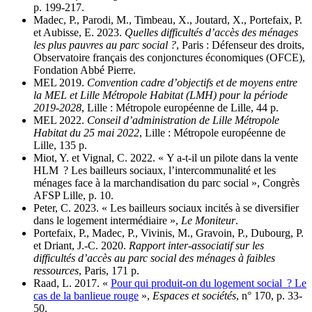
p. 199-217.
Madec, P., Parodi, M., Timbeau, X., Joutard, X., Portefaix, P.
et Aubisse, E. 2023.
Quelles difficultés d’accès des ménages
les plus pauvres au parc social ?
, Paris : Défenseur des droits,
Observatoire français des conjonctures économiques (OFCE),
Fondation Abbé Pierre.
MEL 2019.
Convention cadre d’objectifs et de moyens entre
la MEL et Lille Métropole Habitat (LMH) pour la période
2019-2028
, Lille : Métropole européenne de Lille, 44 p.
MEL 2022.
Conseil d’administration de Lille Métropole
Habitat du 25 mai 2022
, Lille : Métropole européenne de
Lille, 135 p.
Miot, Y. et Vignal, C. 2022. « Y a-t-il un pilote dans la vente
HLM ? Les bailleurs sociaux, l’intercommunalité et les
ménages face à la marchandisation du parc social », Congrès
AFSP Lille, p. 10.
Peter, C. 2023. « Les bailleurs sociaux incités à se diversifier
dans le logement intermédiaire »,
Le Moniteur
.
Portefaix, P., Madec, P., Vivinis, M., Gravoin, P., Dubourg, P.
et Driant, J.-C. 2020.
Rapport inter-associatif sur les
difficultés d’accès au parc social des ménages à faibles
ressources
, Paris, 171 p.
Raad, L. 2017. «
Pour qui produit-on du logement social ? Le
cas de la banlieue rouge
»,
Espaces et sociétés
, n° 170, p. 33-
50.