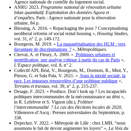
Agence nationale de contrôle du logement social.
ANRU 2023.
Programme national de rénovation urbaine
bilan quantitatif. Exploitation des données Agora et
d’enquêtes
, Paris : Agence nationale pour la rénovation
urbaine, 84 p.
Blessing, A. 2016. « Repackaging the poor ? Conceptualising
neoliberal reforms of social rental housing »,
Housing Studies
,
vol. 31, n° 2, p. 149-172.
Bourgeois, M. 2019. «
La managérialisation des HLM : vers
davantage de discriminations ?
»,
Métropolitiques
.
Clerval, A. et Fleury, A. 2009. «
Politiques urbaines et
gentrification, une analyse critique à partir du cas de Paris
»,
L’Espace politique
, vol. 8, n° 2.
Collectif API, Béal, V., Bourgeois, M., Dormois, R., Miot, Y.,
Pinson, G. et Sala Pala, V. 2021. «
Sous la mixité sociale, la
race. Les impasses renouvelées d’une politique publique
»,
Terrains et travaux
, vol. 39, n° 2, p. 215‑237.
Desage, F. 2023. « Postface. Don’t look up ? Les incapacités
politiques intercommunales de la méconnaissance au déni »,
in R. Lefebvre et S. Vignon (dir.),
Politiser
l’intercommunalité ? Le cas des élections locales de 2020
,
Villeneuve-d’Ascq : Presses universitaires du Septentrion, p.
338.
Depecker, V. 2022, « Métropole de Lille : chez LMH, “nous
assumons le fait de devoir augmenter les loyers” »,
La Voix du