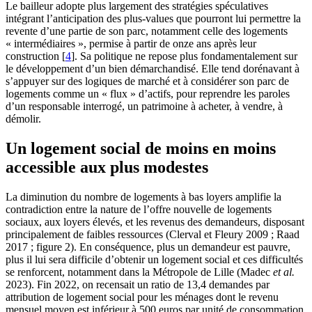
Le bailleur adopte plus largement des stratégies spéculatives
intégrant l’anticipation des plus-values que pourront lui permettre la
revente d’une partie de son parc, notamment celle des logements
« intermédiaires », permise à partir de onze ans après leur
construction
[
4
]
. Sa politique ne repose plus fondamentalement sur
le développement d’un bien démarchandisé. Elle tend dorénavant à
s’appuyer sur des logiques de marché et à considérer son parc de
logements comme un « flux » d’actifs, pour reprendre les paroles
d’un responsable interrogé, un patrimoine à acheter, à vendre, à
démolir.
Un logement social de moins en moins
accessible aux plus modestes
La diminution du nombre de logements à bas loyers amplifie la
contradiction entre la nature de l’offre nouvelle de logements
sociaux, aux loyers élevés, et les revenus des demandeurs, disposant
principalement de faibles ressources (Clerval et Fleury 2009 ; Raad
2017 ; figure 2). En conséquence, plus un demandeur est pauvre,
plus il lui sera difficile d’obtenir un logement social et ces difficultés
se renforcent, notamment dans la Métropole de Lille (Madec
et al.
2023). Fin 2022, on recensait un ratio de 13,4 demandes par
attribution de logement social pour les ménages dont le revenu
mensuel moyen est inférieur à 500 euros par unité de consommation