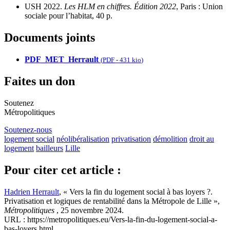
USH 2022.
Les HLM en chiffres. Édition 2022
, Paris : Union
sociale pour l’habitat, 40 p.
Documents joints
PDF_MET_Herrault
(
PDF
-
431 kio
)
Faites un don
Soutenez
Métropolitiques
Soutenez-nous
logement social
néolibéralisation
privatisation
démolition
droit au
logement
bailleurs
Lille
Pour citer cet article :
Hadrien Herrault
, « Vers la fin du logement social à bas loyers ?.
Privatisation et logiques de rentabilité dans la Métropole de Lille »,
Métropolitiques
, 25 novembre 2024.
URL : https://metropolitiques.eu/Vers-la-fin-du-logement-social-a-
bas-loyers.html