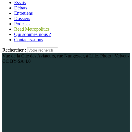
Essais
Débats
Entretiens
Dossiers
Podcasts
Read Metropolitics
Qui sommes-nous ?
Contactez-nous
Rechercher :
Vue de la Cité des Aviateurs, rue Nungesser, à Lille. Photo : Velvet -
CC BY-SA 4.0