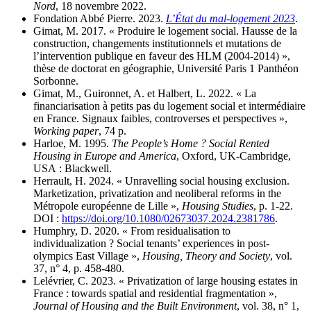
Nord
, 18 novembre 2022.
Fondation Abbé Pierre. 2023.
L’État du mal-logement 2023
.
Gimat, M. 2017. « Produire le logement social. Hausse de la
construction, changements institutionnels et mutations de
l’intervention publique en faveur des HLM (2004-2014) »,
thèse de doctorat en géographie, Université Paris 1 Panthéon
Sorbonne.
Gimat, M., Guironnet, A. et Halbert, L. 2022. « La
financiarisation à petits pas du logement social et intermédiaire
en France. Signaux faibles, controverses et perspectives »,
Working paper
, 74 p.
Harloe, M. 1995.
The People’s Home ? Social Rented
Housing in Europe and America
, Oxford, UK-Cambridge,
USA : Blackwell.
Herrault, H. 2024. « Unravelling social housing exclusion.
Marketization, privatization and neoliberal reforms in the
Métropole européenne de Lille »,
Housing Studies
, p. 1-22.
DOI :
https://doi.org/10.1080/02673037.2024.2381786
.
Humphry, D. 2020. « From residualisation to
individualization ? Social tenants’ experiences in post-
olympics East Village »,
Housing, Theory and Society
, vol.
37, n° 4, p. 458-480.
Lelévrier, C. 2023. « Privatization of large housing estates in
France : towards spatial and residential fragmentation »,
Journal of Housing and the Built Environment
, vol. 38, n° 1,