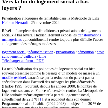
Vers la fin du logement social à bas
loyers ?
Privatisation et logiques de rentabilité dans la Métropole de Lille
Hadrien Herrault
- 25 novembre 2024
Révélant l’ampleur des démolitions et privatisations de logements
sociaux à bas loyers, Hadrien Herrault expose les
transformations
managériales
qui contribuent à rendre toujours plus difficile l’accès
au logement des ménages modestes.
logement social
/
néolibéralisation
/
privatisation
/
démolition
/
droit
au logement
/
bailleurs
/
Lille
Télécharger au format PDF
La néolibéralisation des politiques du logement social est bien
souvent présentée comme le passage d’un modèle de masse à un
modèle résiduel
, caractérisé par la réduction du parc et par sa
spécialisation dans l’accueil des ménages les plus défavorisés
(Harloe 1995). Pourtant, depuis les années 2000, le nombre de
logements sociaux en France n’a cessé de croître. La Métropole de
Lille souhaite même augmenter la part du logement social,
actuellement de 22,3 %
[
1
]
, et a reconduit dans son dernier
Programme local de l’habitat (2022-2028) un objectif de 30 % de
logements sociaux dans les nouvelles constructions.