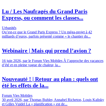
Lu / Les Naufragés du Grand Paris
Express, ou comment les classes...
Urbanités
Qu’est-ce que le Grand Paris Express ? Un méga-projet à 42
milliards d’euros, parfois présenté comme « le chantier du...
Webinaire | Mais qui prend l’avion ?
16 juin 2026, par le Forum Vies Mobiles À l’approche des vacances
d’été et en pleine vague de chaleur, la...
Nouveauté ! | Retour au plan : quels ont
été les effets de la...
Forum Vies Mobiles
30 avril 2026, par Thomas Buhler, Annabel Richeton, Louis Kalisky
et Gilles Vuidel La « planification » est de...