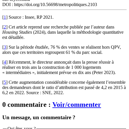
DOI : https://doi.org/10.56698/metropolitiques.2103
[
1
]
Source : Insee, RP 2021.
[
2
]
Cet article reprend une recherche publiée par l’auteur dans
Housing Studies
(2024), dans laquelle la méthodologie quantitative
est détaillée.
[
3
]
Sur la période étudiée, 76 % des ventes se réalisent hors QPV,
alors que ces territoires regroupent 61 % du parc social.
[
4
]
Récemment, le directeur annonçait dans la presse réussir à
réaliser en trois ans la construction de 1 000 logements
« intermédiaires », initialement prévue en dix ans (Peter 2023).
[
5
]
Cette augmentation considérable concerne également l’ensemble
des demandeurs dont le ratio d’attribution est passé de 4,2 en 2015 à
6,2 en 2022. Source : SNE, 2022.
0 commentaire :
Voir/commenter
Un message, un commentaire ?
Qui êtes-vous ?