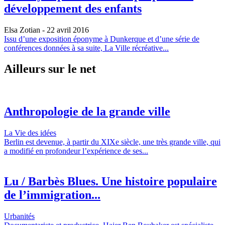
développement des enfants
Elsa Zotian
- 22 avril 2016
Issu d’une exposition éponyme à Dunkerque et d’une série de
conférences données à sa suite, La Ville récréative...
Ailleurs sur le net
Anthropologie de la grande ville
La Vie des idées
Berlin est devenue, à partir du XIXe siècle, une très grande ville, qui
a modifié en profondeur l’expérience de ses...
Lu / Barbès Blues. Une histoire populaire
de l’immigration...
Urbanités