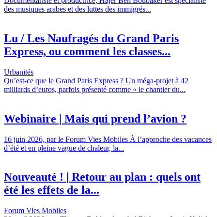
Documentariste et productrice, Hajer Ben Boubaker est spécialiste
des musiques arabes et des luttes des immigrés...
Lu / Les Naufragés du Grand Paris
Express, ou comment les classes...
Urbanités
Qu’est-ce que le Grand Paris Express ? Un méga-projet à 42
milliards d’euros, parfois présenté comme « le chantier du...
Webinaire | Mais qui prend l’avion ?
16 juin 2026, par le Forum Vies Mobiles À l’approche des vacances
d’été et en pleine vague de chaleur, la...
Nouveauté ! | Retour au plan : quels ont
été les effets de la...
Forum Vies Mobiles