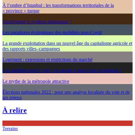
À l’ombre d’Istanbul : les transformations territoriales de la
« province » turque
Transformer le système alimentaire ?
Les paradoxes écologiques des mobilités post-Covid
La grande exploitation dans un nouvel âge du capitalisme agricole et
des rapports villes–campagnes
Logement : extensions et restrictions du marché
Les mobilités post-Covid : un monde d’après plus écologique ?
Le mythe de la métropole attractive
Élections nationales 2022 : pour une analyse localisée du vote et de
ses enjeux
À relire
Terrains