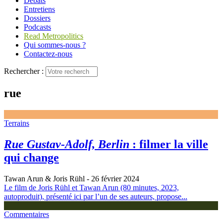
Débats
Entretiens
Dossiers
Podcasts
Read Metropolitics
Qui sommes-nous ?
Contactez-nous
Rechercher :
rue
Terrains
Rue Gustav-Adolf, Berlin
: filmer la ville
qui change
Tawan Arun & Joris Rühl
- 26 février 2024
Le film de Joris Rühl et Tawan Arun (80 minutes, 2023,
autoproduit), présenté ici par l’un de ses auteurs, propose...
Commentaires