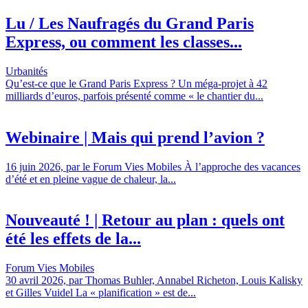
Lu / Les Naufragés du Grand Paris
Express, ou comment les classes...
Urbanités
Qu’est-ce que le Grand Paris Express ? Un méga-projet à 42
milliards d’euros, parfois présenté comme « le chantier du...
Webinaire | Mais qui prend l’avion ?
16 juin 2026, par le Forum Vies Mobiles À l’approche des vacances
d’été et en pleine vague de chaleur, la...
Nouveauté ! | Retour au plan : quels ont
été les effets de la...
Forum Vies Mobiles
30 avril 2026, par Thomas Buhler, Annabel Richeton, Louis Kalisky
et Gilles Vuidel La « planification » est de...