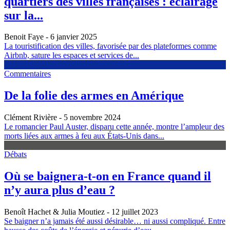
quartiers des villes françaises : éclairage
sur la...
Benoit Faye
- 6 janvier 2025
La touristification des villes, favorisée par des plateformes comme
Airbnb, sature les espaces et services de...
Commentaires
De la folie des armes en Amérique
Clément Rivière
- 5 novembre 2024
Le romancier Paul Auster, disparu cette année, montre l’ampleur des
morts liées aux armes à feu aux États-Unis dans...
Débats
Où se baignera-t-on en France quand il
n’y aura plus d’eau ?
Benoît Hachet & Julia Moutiez
- 12 juillet 2023
Se baigner n’a jamais été aussi désirable… ni aussi compliqué. Entre