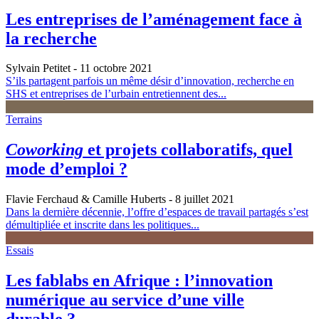
Les entreprises de l’aménagement face à
la recherche
Sylvain Petitet
- 11 octobre 2021
S’ils partagent parfois un même désir d’innovation, recherche en
SHS et entreprises de l’urbain entretiennent des...
Terrains
Coworking
et projets collaboratifs, quel
mode d’emploi ?
Flavie Ferchaud & Camille Huberts
- 8 juillet 2021
Dans la dernière décennie, l’offre d’espaces de travail partagés s’est
démultipliée et inscrite dans les politiques...
Essais
Les fablabs en Afrique : l’innovation
numérique au service d’une ville