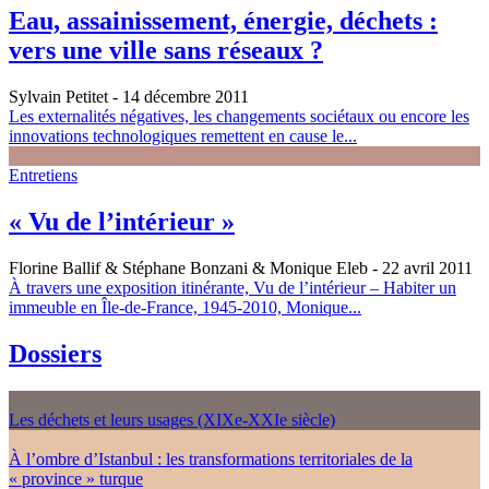
Eau, assainissement, énergie, déchets :
vers une ville sans réseaux ?
Sylvain Petitet
- 14 décembre 2011
Les externalités négatives, les changements sociétaux ou encore les
innovations technologiques remettent en cause le...
Entretiens
« Vu de l’intérieur »
Florine Ballif & Stéphane Bonzani & Monique Eleb
- 22 avril 2011
À travers une exposition itinérante, Vu de l’intérieur – Habiter un
immeuble en Île-de-France, 1945-2010, Monique...
Dossiers
Les déchets et leurs usages (XIXe-XXIe siècle)
À l’ombre d’Istanbul : les transformations territoriales de la
« province » turque