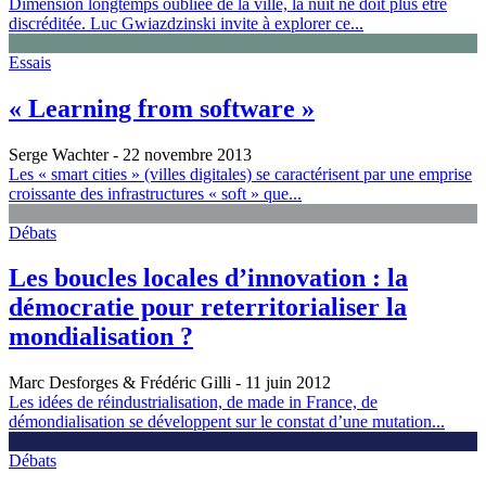
Dimension longtemps oubliée de la ville, la nuit ne doit plus être
discréditée. Luc Gwiazdzinski invite à explorer ce...
Essais
« Learning from software »
Serge Wachter
- 22 novembre 2013
Les « smart cities » (villes digitales) se caractérisent par une emprise
croissante des infrastructures « soft » que...
Débats
Les boucles locales d’innovation : la
démocratie pour reterritorialiser la
mondialisation ?
Marc Desforges & Frédéric Gilli
- 11 juin 2012
Les idées de réindustrialisation, de made in France, de
démondialisation se développent sur le constat d’une mutation...
Débats