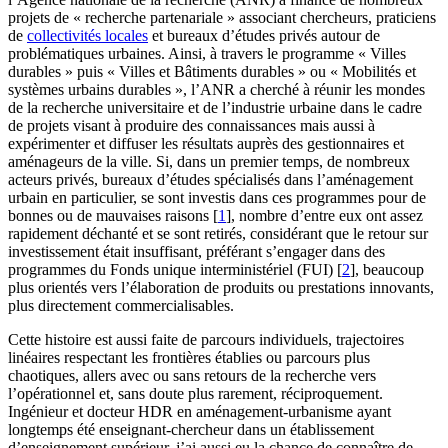
projets de « recherche partenariale » associant chercheurs, praticiens
de
collectivités locales
et bureaux d’études privés autour de
problématiques urbaines. Ainsi, à travers le programme « Villes
durables » puis « Villes et Bâtiments durables » ou « Mobilités et
systèmes urbains durables », l’ANR a cherché à réunir les mondes
de la recherche universitaire et de l’industrie urbaine dans le cadre
de projets visant à produire des connaissances mais aussi à
expérimenter et diffuser les résultats auprès des gestionnaires et
aménageurs de la ville. Si, dans un premier temps, de nombreux
acteurs privés, bureaux d’études spécialisés dans l’aménagement
urbain en particulier, se sont investis dans ces programmes pour de
bonnes ou de mauvaises raisons
[
1
]
, nombre d’entre eux ont assez
rapidement déchanté et se sont retirés, considérant que le retour sur
investissement était insuffisant, préférant s’engager dans des
programmes du Fonds unique interministériel (FUI)
[
2
]
, beaucoup
plus orientés vers l’élaboration de produits ou prestations innovants,
plus directement commercialisables.
Cette histoire est aussi faite de parcours individuels, trajectoires
linéaires respectant les frontières établies ou parcours plus
chaotiques, allers avec ou sans retours de la recherche vers
l’opérationnel et, sans doute plus rarement, réciproquement.
Ingénieur et docteur HDR en aménagement-urbanisme ayant
longtemps été enseignant-chercheur dans un établissement
d’enseignement supérieur, j’ai aussi eu la chance de connaître de