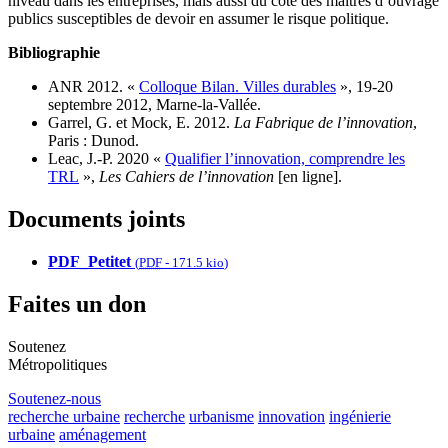
niveau dans les entreprises, mais aussi du côté des maîtres d’ouvrage
publics susceptibles de devoir en assumer le risque politique.
Bibliographie
ANR 2012. «
Colloque Bilan. Villes durables
», 19-20
septembre 2012, Marne-la-Vallée.
Garrel, G. et Mock, E. 2012.
La Fabrique de l’innovation
,
Paris : Dunod.
Leac, J.-P. 2020 «
Qualifier l’innovation, comprendre les
TRL
»,
Les Cahiers de l’innovation
[en ligne].
Documents joints
PDF_Petitet
(
PDF
-
171.5 kio
)
Faites un don
Soutenez
Métropolitiques
Soutenez-nous
recherche urbaine
recherche
urbanisme
innovation
ingénierie
urbaine
aménagement