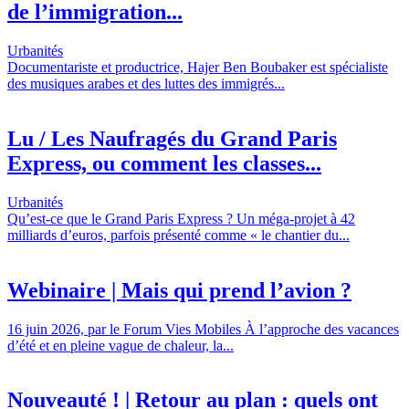
de l’immigration...
Urbanités
Documentariste et productrice, Hajer Ben Boubaker est spécialiste
des musiques arabes et des luttes des immigrés...
Lu / Les Naufragés du Grand Paris
Express, ou comment les classes...
Urbanités
Qu’est-ce que le Grand Paris Express ? Un méga-projet à 42
milliards d’euros, parfois présenté comme « le chantier du...
Webinaire | Mais qui prend l’avion ?
16 juin 2026, par le Forum Vies Mobiles À l’approche des vacances
d’été et en pleine vague de chaleur, la...
Nouveauté ! | Retour au plan : quels ont