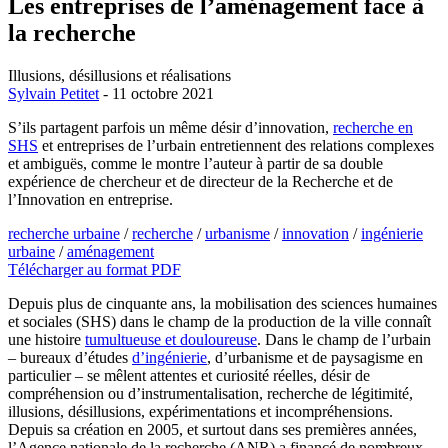
Les entreprises de l’aménagement face à
la recherche
Illusions, désillusions et réalisations
Sylvain Petitet
- 11 octobre 2021
S’ils partagent parfois un même désir d’innovation,
recherche en
SHS
et entreprises de l’urbain entretiennent des relations complexes
et ambiguës, comme le montre l’auteur à partir de sa double
expérience de chercheur et de directeur de la Recherche et de
l’Innovation en entreprise.
recherche urbaine
/
recherche
/
urbanisme
/
innovation
/
ingénierie
urbaine
/
aménagement
Télécharger au format PDF
Depuis plus de cinquante ans, la mobilisation des sciences humaines
et sociales (SHS) dans le champ de la production de la ville connaît
une histoire
tumultueuse et douloureuse
. Dans le champ de l’urbain
– bureaux d’études
d’ingénierie
, d’urbanisme et de paysagisme en
particulier – se mêlent attentes et curiosité réelles, désir de
compréhension ou d’instrumentalisation, recherche de légitimité,
illusions, désillusions, expérimentations et incompréhensions.
Depuis sa création en 2005, et surtout dans ses premières années,
l’Agence nationale de la recherche (ANR) a financé de nombreux