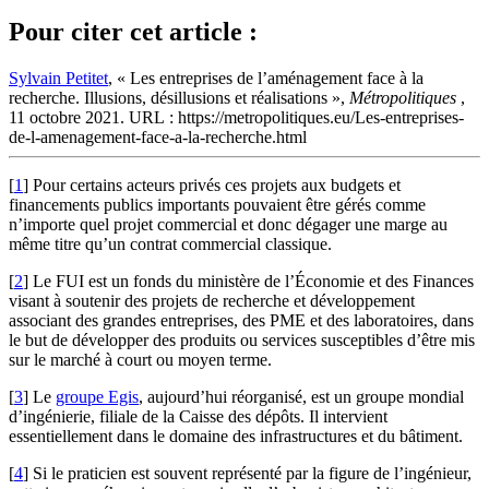
Pour citer cet article :
Sylvain Petitet
, « Les entreprises de l’aménagement face à la
recherche. Illusions, désillusions et réalisations »,
Métropolitiques
,
11 octobre 2021. URL : https://metropolitiques.eu/Les-entreprises-
de-l-amenagement-face-a-la-recherche.html
[
1
]
Pour certains acteurs privés ces projets aux budgets et
financements publics importants pouvaient être gérés comme
n’importe quel projet commercial et donc dégager une marge au
même titre qu’un contrat commercial classique.
[
2
]
Le FUI est un fonds du ministère de l’Économie et des Finances
visant à soutenir des projets de recherche et développement
associant des grandes entreprises, des PME et des laboratoires, dans
le but de développer des produits ou services susceptibles d’être mis
sur le marché à court ou moyen terme.
[
3
]
Le
groupe Egis
, aujourd’hui réorganisé, est un groupe mondial
d’ingénierie, filiale de la Caisse des dépôts. Il intervient
essentiellement dans le domaine des infrastructures et du bâtiment.
[
4
]
Si le praticien est souvent représenté par la figure de l’ingénieur,