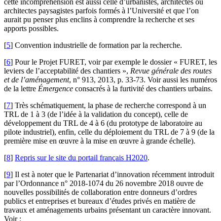
cette incompréhension est aussi celle d’urbanistes, architectes ou
architectes paysagistes parfois formés à l’Université et que l’on
aurait pu penser plus enclins à comprendre la recherche et ses
apports possibles.
[
5
]
Convention industrielle de formation par la recherche.
[
6
]
Pour le Projet FURET, voir par exemple le dossier « FURET, les
leviers de l’acceptabilité des chantiers »,
Revue générale des routes
et de l’aménagement
, n° 913, 2013, p. 33-73. Voir aussi les numéros
de la lettre
Émergence
consacrés à la furtivité des chantiers urbains.
[
7
]
Très schématiquement, la phase de recherche correspond à un
TRL de 1 à 3 (de l’idée à la validation du concept), celle de
développement du TRL de 4 à 6 (du prototype de laboratoire au
pilote industriel), enfin, celle du déploiement du TRL de 7 à 9 (de la
première mise en œuvre à la mise en œuvre à grande échelle).
[
8
]
Repris sur le site du portail français H2020
.
[
9
]
Il est à noter que le Partenariat d’innovation récemment introduit
par l’Ordonnance n° 2018-1074 du 26 novembre 2018 ouvre de
nouvelles possibilités de collaboration entre donneurs d’ordres
publics et entreprises et bureaux d’études privés en matière de
travaux et aménagements urbains présentant un caractère innovant.
Voir :