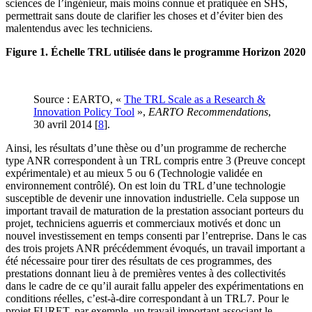
sciences de l’ingénieur, mais moins connue et pratiquée en SHS,
permettrait sans doute de clarifier les choses et d’éviter bien des
malentendus avec les techniciens.
Figure 1. Échelle TRL utilisée dans le programme Horizon 2020
Source : EARTO, «
The TRL Scale as a Research &
Innovation Policy Tool
»,
EARTO Recommendations
,
30 avril 2014
[
8
]
.
Ainsi, les résultats d’une thèse ou d’un programme de recherche
type ANR correspondent à un TRL compris entre 3 (Preuve concept
expérimentale) et au mieux 5 ou 6 (Technologie validée en
environnement contrôlé). On est loin du TRL d’une technologie
susceptible de devenir une innovation industrielle. Cela suppose un
important travail de maturation de la prestation associant porteurs du
projet, techniciens aguerris et commerciaux motivés et donc un
nouvel investissement en temps consenti par l’entreprise. Dans le cas
des trois projets ANR précédemment évoqués, un travail important a
été nécessaire pour tirer des résultats de ces programmes, des
prestations donnant lieu à de premières ventes à des collectivités
dans le cadre de ce qu’il aurait fallu appeler des expérimentations en
conditions réelles, c’est-à-dire correspondant à un TRL7. Pour le
projet FURET, par exemple, un travail important associant le