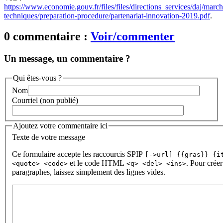
https://www.economie.gouv.fr/files/files/directions_services/daj/marc
techniques/preparation-procedure/partenariat-innovation-2019.pdf
.
0 commentaire :
Voir/commenter
Un message, un commentaire ?
Qui êtes-vous ?
Nom
Courriel (non publié)
Ajoutez votre commentaire ici
Texte de votre message
Ce formulaire accepte les raccourcis SPIP
[->url] {{gras}} {i
et le code HTML
. Pour créer
<quote> <code>
<q> <del> <ins>
paragraphes, laissez simplement des lignes vides.