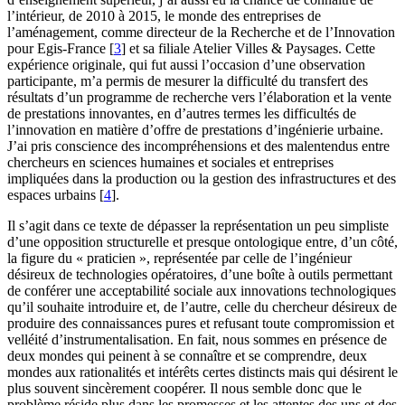
l’intérieur, de 2010 à 2015, le monde des entreprises de
l’aménagement, comme directeur de la Recherche et de l’Innovation
pour Egis-France
[
3
]
et sa filiale Atelier Villes & Paysages. Cette
expérience originale, qui fut aussi l’occasion d’une observation
participante, m’a permis de mesurer la difficulté du transfert des
résultats d’un programme de recherche vers l’élaboration et la vente
de prestations innovantes, en d’autres termes les difficultés de
l’innovation en matière d’offre de prestations d’ingénierie urbaine.
J’ai pris conscience des incompréhensions et des malentendus entre
chercheurs en sciences humaines et sociales et entreprises
impliquées dans la production ou la gestion des infrastructures et des
espaces urbains
[
4
]
.
Il s’agit dans ce texte de dépasser la représentation un peu simpliste
d’une opposition structurelle et presque ontologique entre, d’un côté,
la figure du « praticien », représentée par celle de l’ingénieur
désireux de technologies opératoires, d’une boîte à outils permettant
de conférer une acceptabilité sociale aux innovations technologiques
qu’il souhaite introduire et, de l’autre, celle du chercheur désireux de
produire des connaissances pures et refusant toute compromission et
velléité d’instrumentalisation. En fait, nous sommes en présence de
deux mondes qui peinent à se connaître et se comprendre, deux
mondes aux rationalités et intérêts certes distincts mais qui désirent le
plus souvent sincèrement coopérer. Il nous semble donc que le
problème réside plus dans les promesses et les attentes des uns et des