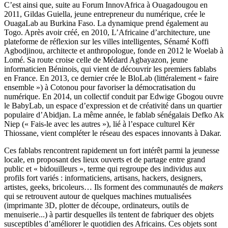
C’est ainsi que, suite au Forum InnovAfrica à Ouagadougou en
2011, Gildas Guiella, jeune entrepreneur du numérique, crée le
OuagaLab au Burkina Faso. La dynamique prend également au
Togo. Après avoir créé, en 2010, L’Africaine d’architecture, une
plateforme de réflexion sur les villes intelligentes, Sénamé Koffi
Agbodjinou, architecte et anthropologue, fonde en 2012 le Woelab à
Lomé. Sa route croise celle de Médard Agbayazon, jeune
informaticien Béninois, qui vient de découvrir les premiers fablabs
en France. En 2013, ce dernier crée le BloLab (littéralement « faire
ensemble ») à Cotonou pour favoriser la démocratisation du
numérique. En 2014, un collectif conduit par Edwige Gbogou ouvre
le BabyLab, un espace d’expression et de créativité dans un quartier
populaire d’Abidjan. La même année, le fablab sénégalais Defko Ak
Niep (« Fais-le avec les autres »), lié à l’espace culturel Kër
Thiossane, vient compléter le réseau des espaces innovants à Dakar.
Ces fablabs rencontrent rapidement un fort intérêt parmi la jeunesse
locale, en proposant des lieux ouverts et de partage entre grand
public et « bidouilleurs », terme qui regroupe des individus aux
profils fort variés : informaticiens, artisans, hackers, designers,
artistes, geeks, bricoleurs… Ils forment des communautés de
makers
qui se retrouvent autour de quelques machines mutualisées
(imprimante 3D, plotter de découpe, ordinateurs, outils de
menuiserie...) à partir desquelles ils tentent de fabriquer des objets
susceptibles d’améliorer le quotidien des Africains. Ces objets sont