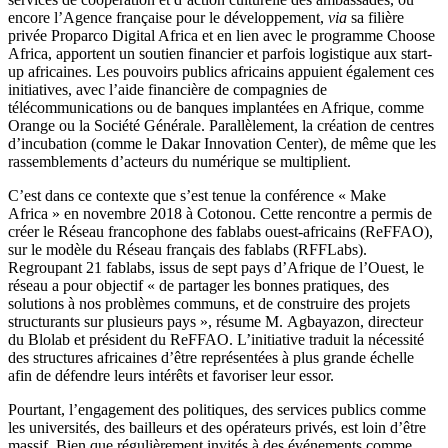
encore l’Agence française pour le développement,
via
sa filière
privée Proparco Digital Africa et en lien avec le programme Choose
Africa, apportent un soutien financier et parfois logistique aux start-
up africaines. Les pouvoirs publics africains appuient également ces
initiatives, avec l’aide financière de compagnies de
télécommunications ou de banques implantées en Afrique, comme
Orange ou la Société Générale. Parallèlement, la création de centres
d’incubation (comme le Dakar Innovation Center), de même que les
rassemblements d’acteurs du numérique se multiplient.
C’est dans ce contexte que s’est tenue la conférence « Make
Africa » en novembre 2018 à Cotonou. Cette rencontre a permis de
créer le Réseau francophone des fablabs ouest-africains (ReFFAO),
sur le modèle du Réseau français des fablabs (RFFLabs).
Regroupant 21 fablabs, issus de sept pays d’Afrique de l’Ouest, le
réseau a pour objectif « de partager les bonnes pratiques, des
solutions à nos problèmes communs, et de construire des projets
structurants sur plusieurs pays », résume M. Agbayazon, directeur
du Blolab et président du ReFFAO. L’initiative traduit la nécessité
des structures africaines d’être représentées à plus grande échelle
afin de défendre leurs intérêts et favoriser leur essor.
Pourtant, l’engagement des politiques, des services publics comme
les universités, des bailleurs et des opérateurs privés, est loin d’être
massif. Bien que régulièrement invités à des événements comme