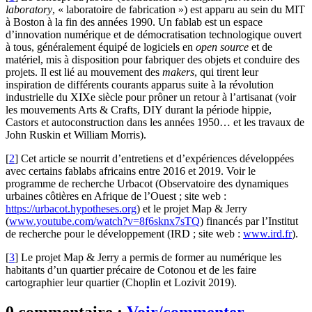
laboratory
, « laboratoire de fabrication ») est apparu au sein du MIT
à Boston à la fin des années 1990. Un fablab est un espace
d’innovation numérique et de démocratisation technologique ouvert
à tous, généralement équipé de logiciels en
open source
et de
matériel, mis à disposition pour fabriquer des objets et conduire des
projets. Il est lié au mouvement des
makers
, qui tirent leur
inspiration de différents courants apparus suite à la révolution
industrielle du XIXe siècle pour prôner un retour à l’artisanat (voir
les mouvements Arts & Crafts, DIY durant la période hippie,
Castors et autoconstruction dans les années 1950… et les travaux de
John Ruskin et William Morris).
[
2
]
Cet article se nourrit d’entretiens et d’expériences développées
avec certains fablabs africains entre 2016 et 2019. Voir le
programme de recherche Urbacot (Observatoire des dynamiques
urbaines côtières en Afrique de l’Ouest ; site web :
https://urbacot.hypotheses.org
) et le projet Map & Jerry
(
www.youtube.com/watch?v=8f6sknx7sTQ
) financés par l’Institut
de recherche pour le développement (IRD ; site web :
www.ird.fr
).
[
3
]
Le projet Map & Jerry a permis de former au numérique les
habitants d’un quartier précaire de Cotonou et de les faire
cartographier leur quartier (Choplin et Lozivit 2019).