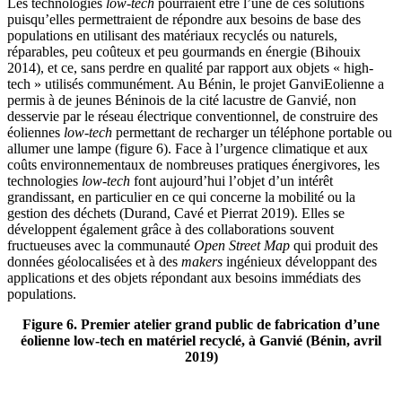
Les technologies
low-tech
pourraient être l’une de ces solutions
puisqu’elles permettraient de répondre aux besoins de base des
populations en utilisant des matériaux recyclés ou naturels,
réparables, peu coûteux et peu gourmands en énergie (Bihouix
2014), et ce, sans perdre en qualité par rapport aux objets « high-
tech » utilisés communément. Au Bénin, le projet GanviEolienne a
permis à de jeunes Béninois de la cité lacustre de Ganvié, non
desservie par le réseau électrique conventionnel, de construire des
éoliennes
low-tech
permettant de recharger un téléphone portable ou
allumer une lampe (figure 6). Face à l’urgence climatique et aux
coûts environnementaux de nombreuses pratiques énergivores, les
technologies
low-tech
font aujourd’hui l’objet d’un intérêt
grandissant, en particulier en ce qui concerne la mobilité ou la
gestion des déchets (Durand, Cavé et Pierrat 2019). Elles se
développent également grâce à des collaborations souvent
fructueuses avec la communauté
Open Street Map
qui produit des
données géolocalisées et à des
makers
ingénieux développant des
applications et des objets répondant aux besoins immédiats des
populations.
Figure 6. Premier atelier grand public de fabrication d’une
éolienne low-tech en matériel recyclé, à Ganvié (Bénin, avril
2019)