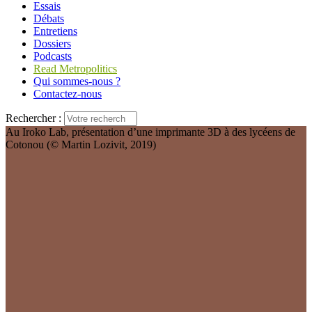
Essais
Débats
Entretiens
Dossiers
Podcasts
Read Metropolitics
Qui sommes-nous ?
Contactez-nous
Rechercher :
Au Iroko Lab, présentation d’une imprimante 3D à des lycéens de
Cotonou (© Martin Lozivit, 2019)