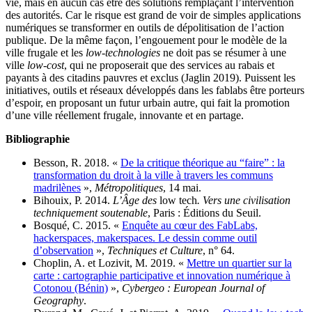
vie, mais en aucun cas être des solutions remplaçant l’intervention
des autorités. Car le risque est grand de voir de simples applications
numériques se transformer en outils de dépolitisation de l’action
publique. De la même façon, l’engouement pour le modèle de la
ville frugale et les
low-technologies
ne doit pas se résumer à une
ville
low-cost
, qui ne proposerait que des services au rabais et
payants à des citadins pauvres et exclus (Jaglin 2019). Puissent les
initiatives, outils et réseaux développés dans les fablabs être porteurs
d’espoir, en proposant un futur urbain autre, qui fait la promotion
d’une ville réellement frugale, innovante et en partage.
Bibliographie
Besson, R. 2018. «
De la critique théorique au “faire” : la
transformation du droit à la ville à travers les communs
madrilènes
»,
Métropolitiques
, 14 mai.
Bihouix, P. 2014.
L’Âge des
low tech
. Vers une civilisation
techniquement soutenable
, Paris : Éditions du Seuil.
Bosqué, C. 2015. «
Enquête au cœur des FabLabs,
hackerspaces, makerspaces. Le dessin comme outil
d’observation
»,
Techniques et Culture
, n° 64.
Choplin, A. et Lozivit, M. 2019. «
Mettre un quartier sur la
carte : cartographie participative et innovation numérique à
Cotonou (Bénin)
»,
Cybergeo : European Journal of
Geography
.