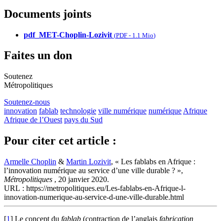
Documents joints
pdf_MET-Choplin-Lozivit
(
PDF
-
1.1 Mio
)
Faites un don
Soutenez
Métropolitiques
Soutenez-nous
innovation
fablab
technologie
ville numérique
numérique
Afrique
Afrique de l’Ouest
pays du Sud
Pour citer cet article :
Armelle Choplin
&
Martin Lozivit
, « Les fablabs en Afrique :
l’innovation numérique au service d’une ville durable ? »,
Métropolitiques
, 20 janvier 2020.
URL : https://metropolitiques.eu/Les-fablabs-en-Afrique-l-
innovation-numerique-au-service-d-une-ville-durable.html
[
1
]
Le concept du
fablab
(contraction de l’anglais
fabrication