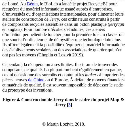
de Lomé. Au
Bénin
, le BloLab a lancé le projet RecycleBJ pour
récupérer du matériel informatique usagé auprès d’entreprises,
d’universités ou d’organisations internationales, pour alimenter leurs
ateliers de construction de
Jerry
, ces ordinateurs construits à partir
de composants recyclés assemblés dans un bidon plastique (
jerrycan
en anglais). Pour nombre d’écoliers et adultes, ces ateliers
d’initiation permettent de toucher pour la première fois un clavier ou
une souris d’ordinateur et de démystifier une technologie lointaine.
Ils offrent également la possibilité d’équiper en matériel informatique
des établissements scolaires ou des associations de quartier qui n’en
ont pas les moyens (Choplin et Lozivit 2019).
Cependant, la récupération a ses limites. Il est rare de trouver des
composants de qualité. La plupart tombent régulièrement en panne,
ce qui occasionne des surcoûts et contraint les
makers
à importer des
pièces neuves
de Chine
ou d’Europe. À défaut de moyens financiers
et matériels de qualité, il est souvent impossible de dépasser le stade
du prototype des inventions.
Figure 4. Construction de Jerry dans le cadre du projet Map &
Jerry
[
3
]
© Martin Lozivit, 2018.