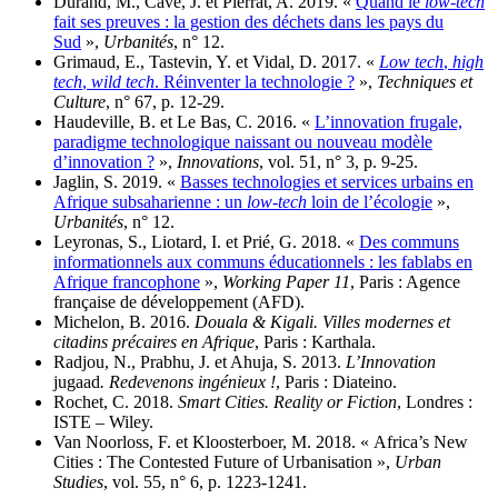
Durand, M., Cavé, J. et Pierrat, A. 2019. «
Quand le
low-tech
fait ses preuves : la gestion des déchets dans les pays du
Sud
»,
Urbanités
, n° 12.
Grimaud, E., Tastevin, Y. et Vidal, D. 2017. «
Low tech
,
high
tech
,
wild tech
. Réinventer la technologie ?
»,
Techniques et
Culture
, n° 67, p. 12‑29.
Haudeville, B. et Le Bas, C. 2016. «
L’innovation frugale,
paradigme technologique naissant ou nouveau modèle
d’innovation ?
»,
Innovations
, vol. 51, n° 3, p. 9‑25.
Jaglin, S. 2019. «
Basses technologies et services urbains en
Afrique subsaharienne : un
low-tech
loin de l’écologie
»,
Urbanités
, n° 12.
Leyronas, S., Liotard, I. et Prié, G. 2018. «
Des communs
informationnels aux communs éducationnels : les fablabs en
Afrique francophone
»,
Working Paper 11
, Paris : Agence
française de développement (AFD).
Michelon, B. 2016.
Douala & Kigali. Villes modernes et
citadins précaires en Afrique
, Paris : Karthala.
Radjou, N., Prabhu, J. et Ahuja, S. 2013.
L’Innovation
jugaad
. Redevenons ingénieux !
, Paris : Diateino.
Rochet, C. 2018.
Smart Cities. Reality or Fiction
, Londres :
ISTE – Wiley.
Van Noorloss, F. et Kloosterboer, M. 2018. « Africa’s New
Cities : The Contested Future of Urbanisation »,
Urban
Studies
, vol. 55, n° 6, p. 1223‑1241.