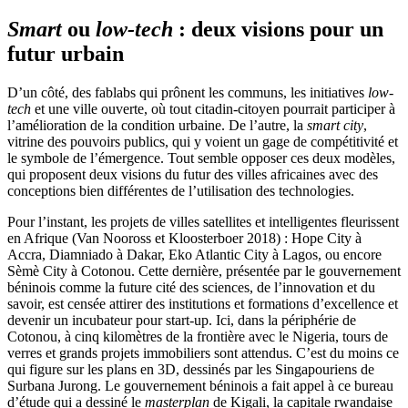
Smart
ou
low-tech
: deux visions pour un
futur urbain
D’un côté, des fablabs qui prônent les communs, les initiatives
low-
tech
et une ville ouverte, où tout citadin-citoyen pourrait participer à
l’amélioration de la condition urbaine. De l’autre, la
smart city
,
vitrine des pouvoirs publics, qui y voient un gage de compétitivité et
le symbole de l’émergence. Tout semble opposer ces deux modèles,
qui proposent deux visions du futur des villes africaines avec des
conceptions bien différentes de l’utilisation des technologies.
Pour l’instant, les projets de villes satellites et intelligentes fleurissent
en Afrique (Van Nooross et Kloosterboer 2018) : Hope City à
Accra, Diamniado à Dakar, Eko Atlantic City à Lagos, ou encore
Sèmè City à Cotonou. Cette dernière, présentée par le gouvernement
béninois comme la future cité des sciences, de l’innovation et du
savoir, est censée attirer des institutions et formations d’excellence et
devenir un incubateur pour start-up. Ici, dans la périphérie de
Cotonou, à cinq kilomètres de la frontière avec le Nigeria, tours de
verres et grands projets immobiliers sont attendus. C’est du moins ce
qui figure sur les plans en 3D, dessinés par les Singapouriens de
Surbana Jurong. Le gouvernement béninois a fait appel à ce bureau
d’étude qui a dessiné le
masterplan
de Kigali, la capitale rwandaise