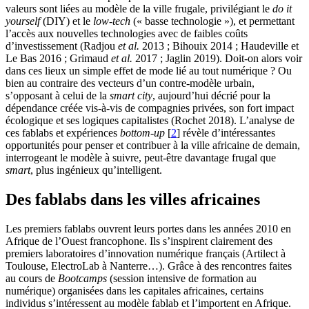
valeurs sont liées au modèle de la ville frugale, privilégiant le
do it
yourself
(DIY) et le
low-tech
(« basse technologie »), et permettant
l’accès aux nouvelles technologies avec de faibles coûts
d’investissement (Radjou
et al.
2013 ; Bihouix 2014 ; Haudeville et
Le Bas 2016 ; Grimaud
et al.
2017 ; Jaglin 2019). Doit-on alors voir
dans ces lieux un simple effet de mode lié au tout numérique ? Ou
bien au contraire des vecteurs d’un contre-modèle urbain,
s’opposant à celui de la
smart city
, aujourd’hui décrié pour la
dépendance créée vis-à-vis de compagnies privées, son fort impact
écologique et ses logiques capitalistes (Rochet 2018). L’analyse de
ces fablabs et expériences
bottom-up
[
2
]
révèle d’intéressantes
opportunités pour penser et contribuer à la ville africaine de demain,
interrogeant le modèle à suivre, peut-être davantage frugal que
smart
, plus ingénieux qu’intelligent.
Des fablabs dans les villes africaines
Les premiers fablabs ouvrent leurs portes dans les années 2010 en
Afrique de l’Ouest francophone. Ils s’inspirent clairement des
premiers laboratoires d’innovation numérique français (Artilect à
Toulouse, ElectroLab à Nanterre…). Grâce à des rencontres faites
au cours de
Bootcamps
(session intensive de formation au
numérique) organisées dans les capitales africaines, certains
individus s’intéressent au modèle fablab et l’importent en Afrique.