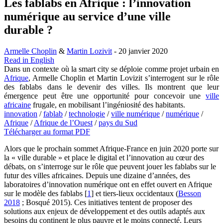
Les fablabs en Afrique : l’innovation
numérique au service d’une ville
durable ?
Armelle Choplin
&
Martin Lozivit
- 20 janvier 2020
Read in English
Dans un contexte où la smart city se déploie comme projet urbain en
Afrique
, Armelle Choplin et Martin Lovizit s’interrogent sur le rôle
des fablabs dans le devenir des villes. Ils montrent que leur
émergence peut être une opportunité pour concevoir une
ville
africaine
frugale, en mobilisant l’ingéniosité des habitants.
innovation
/
fablab
/
technologie
/
ville numérique
/
numérique
/
Afrique
/
Afrique de l’Ouest
/
pays du Sud
Télécharger au format PDF
Alors que le prochain sommet Afrique-France en juin 2020 porte sur
la « ville durable » et place le digital et l’innovation au cœur des
débats, on s’interroge sur le rôle que peuvent jouer les fablabs sur le
futur des villes africaines. Depuis une dizaine d’années, des
laboratoires d’innovation numérique ont en effet ouvert en Afrique
sur le modèle des fablabs
[
1
]
et tiers-lieux occidentaux (
Besson
2018
; Bosqué 2015). Ces initiatives tentent de proposer des
solutions aux enjeux de développement et des outils adaptés aux
besoins du continent le plus pauvre et le moins connecté. Leurs