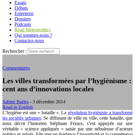
Essais
Débats
Entretiens
Dossiers
Podcasts
Read Metropolitics
Qui sommes-nous ?
Contactez-nous
Rechercher :
Commentaires
Les villes transformées par l’hygiénisme :
cent ans d’innovations locales
Sabine Barles
- 3 décembre 2014
Read in English
L’hygiène est une « bataille ». La
révolution hygiéniste a transformé
les sociétés urbaines
. Se diffusant de ville en ville, cette bataille, que
nous décrit l’historien Stéphane Frioux, s’est appuyée sur une
véritable « science appliquée » saisie par une nébuleuse d’acteurs
publics et privés. Elle met en évidence l’inventivité et la compétence