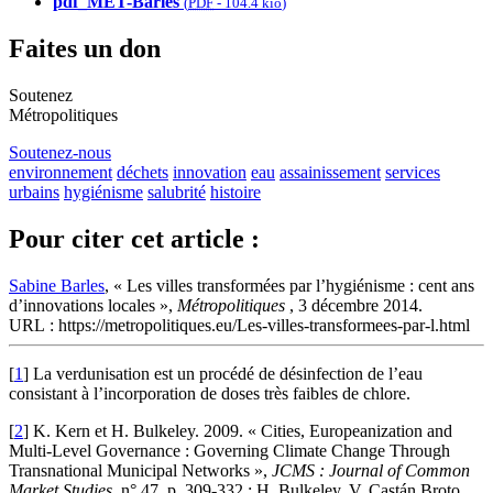
pdf_MET-Barles
(
PDF
-
104.4 kio
)
Faites un don
Soutenez
Métropolitiques
Soutenez-nous
environnement
déchets
innovation
eau
assainissement
services
urbains
hygiénisme
salubrité
histoire
Pour citer cet article :
Sabine Barles
, « Les villes transformées par l’hygiénisme : cent ans
d’innovations locales »,
Métropolitiques
, 3 décembre 2014.
URL : https://metropolitiques.eu/Les-villes-transformees-par-l.html
[
1
]
La verdunisation est un procédé de désinfection de l’eau
consistant à l’incorporation de doses très faibles de chlore.
[
2
]
K. Kern et H. Bulkeley. 2009. « Cities, Europeanization and
Multi-Level Governance : Governing Climate Change Through
Transnational Municipal Networks »,
JCMS : Journal of Common
Market Studies
, n° 47, p. 309‑332 ; H. Bulkeley, V. Castán Broto,