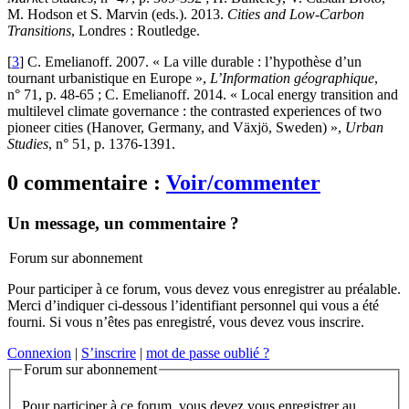
M. Hodson et S. Marvin (eds.). 2013.
Cities and Low-Carbon
Transitions
, Londres : Routledge.
[
3
]
C. Emelianoff. 2007. « La ville durable : l’hypothèse d’un
tournant urbanistique en Europe »,
L’Information géographique
,
n° 71, p. 48‑65 ; C. Emelianoff. 2014. « Local energy transition and
multilevel climate governance : the contrasted experiences of two
pioneer cities (Hanover, Germany, and Växjö, Sweden) »,
Urban
Studies
, n° 51, p. 1376‑1391.
0 commentaire :
Voir/commenter
Un message, un commentaire ?
Forum sur abonnement
Pour participer à ce forum, vous devez vous enregistrer au préalable.
Merci d’indiquer ci-dessous l’identifiant personnel qui vous a été
fourni. Si vous n’êtes pas enregistré, vous devez vous inscrire.
Connexion
|
S’inscrire
|
mot de passe oublié ?
Forum sur abonnement
Pour participer à ce forum, vous devez vous enregistrer au