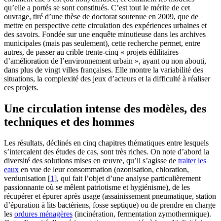
qu’elle a portés se sont constitués. C’est tout le mérite de cet
ouvrage, tiré d’une thèse de doctorat soutenue en 2009, que de
mettre en perspective cette circulation des expériences urbaines et
des savoirs. Fondée sur une enquête minutieuse dans les archives
municipales (mais pas seulement), cette recherche permet, entre
autres, de passer au crible trente-cinq « projets édilitaires
d’amélioration de l’environnement urbain », ayant ou non abouti,
dans plus de vingt villes françaises. Elle montre la variabilité des
situations, la complexité des jeux d’acteurs et la difficulté à réaliser
ces projets.
Une circulation intense des modèles, des
techniques et des hommes
Les résultats, déclinés en cinq chapitres thématiques entre lesquels
s’intercalent des études de cas, sont très riches. On note d’abord la
diversité des solutions mises en œuvre, qu’il s’agisse de
traiter les
eaux
en vue de leur consommation (ozonisation, chloration,
verdunisation
[
1
]
, qui fait l’objet d’une analyse particulièrement
passionnante où se mêlent patriotisme et hygiénisme), de les
récupérer et épurer après usage (assainissement pneumatique, station
d’épuration à lits bactériens, fosse septique) ou de prendre en charge
les
ordures ménagères
(incinération, fermentation zymothermique).