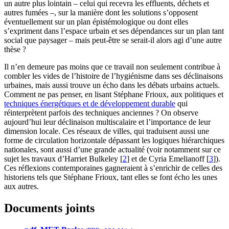
un autre plus lointain – celui qui recevra les effluents, déchets et
autres fumées –, sur la manière dont les solutions s’opposent
éventuellement sur un plan épistémologique ou dont elles
s’expriment dans l’espace urbain et ses dépendances sur un plan tant
social que paysager – mais peut-être se serait-il alors agi d’une autre
thèse ?
Il n’en demeure pas moins que ce travail non seulement contribue à
combler les vides de l’histoire de l’hygiénisme dans ses déclinaisons
urbaines, mais aussi trouve un écho dans les débats urbains actuels.
Comment ne pas penser, en lisant Stéphane Frioux, aux politiques et
techniques énergétiques et de développement durable
qui
réinterprètent parfois des techniques anciennes ? On observe
aujourd’hui leur déclinaison multiscalaire et l’importance de leur
dimension locale. Ces réseaux de villes, qui traduisent aussi une
forme de circulation horizontale dépassant les logiques hiérarchiques
nationales, sont aussi d’une grande actualité (voir notamment sur ce
sujet les travaux d’Harriet Bulkeley
[
2
]
et de Cyria Emelianoff
[
3
]
).
Ces réflexions contemporaines gagneraient à s’enrichir de celles des
historiens tels que Stéphane Frioux, tant elles se font écho les unes
aux autres.
Documents joints