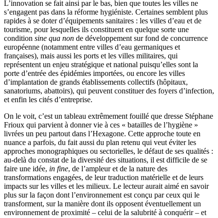
L’innovation se fait ainsi par le bas, bien que toutes les villes ne
s’engagent pas dans la réforme hygiéniste. Certaines semblent plus
rapides à se doter d’équipements sanitaires : les villes d’eau et de
tourisme, pour lesquelles ils constituent en quelque sorte une
condition
sine qua non
de développement sur fond de concurrence
européenne (notamment entre villes d’eau germaniques et
françaises), mais aussi les ports et les villes militaires, qui
représentent un enjeu stratégique et national puisqu’elles sont la
porte d’entrée des épidémies importées, ou encore les villes
d’implantation de grands établissements collectifs (hôpitaux,
sanatoriums, abattoirs), qui peuvent constituer des foyers d’infection,
et enfin les cités d’entreprise.
On le voit, c’est un tableau extrêmement fouillé que dresse Stéphane
Frioux qui parvient à donner vie à ces « batailles de l’hygiène »
livrées un peu partout dans l’Hexagone. Cette approche toute en
nuance a parfois, du fait aussi du plan retenu qui veut éviter les
approches monographiques ou sectorielles, le défaut de ses qualités :
au-delà du constat de la diversité des situations, il est difficile de se
faire une idée,
in fine
, de l’ampleur et de la nature des
transformations engagées, de leur traduction matérielle et de leurs
impacts sur les villes et les milieux. Le lecteur aurait aimé en savoir
plus sur la façon dont l’environnement est conçu par ceux qui le
transforment, sur la manière dont ils opposent éventuellement un
environnement de proximité – celui de la salubrité à conquérir – et