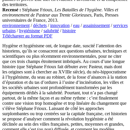
des territoires.
Recensé :
Stéphane Frioux,
Les Batailles de l’hygiène. Villes et
environnement de Pasteur aux Trente Glorieuses
, Paris, Presses
universitaires de France, 2013.
environnement
/
déchets
/
innovation
/
eau
/
assainissement
/
services
urbains
/
hygiénisme
/
salubrité
/
histoire
Télécharger au format PDF
Hygiène et hygiénisme ont, de longue date, suscité l’attention des
historiens, qu’ils se consacrent aux questions urbaines, techniques et
scientifiques ou plus récemment environnementales, pour ne citer
que ces trois champs étroitement imbriqués. Au cours d’une longue
histoire (que Stéphane Frioux fait débuter avec Pasteur, mais dont
les origines sont à chercher au XVIIIe siècle), du néo-hippocratisme
à l’hygiénisme, du seau au robinet, de la fosse d’aisances à la station
d’épuration et du tas d’ordures à l’usine d’incinération, les villes et
les sociétés urbaines sont profondément transformées par les
équipements dédiés à la salubrité. Pourtant, tout n’a pas changé
partout, de la même façon et au même rythme : c’est finalement
contre une vision trop homogène et trop linéaire du changement que
s’élève Stéphane Frioux. Laissant de côté les approches
surplombantes ou trop centrées sur la capitale française, cet historien
se propose d’analyser comment la révolution hygiéniste a été
déclinée au sein des villes françaises, petites, moyennes et grandes,
comment elle s’est (ou non) diffusée, et comment les modèles