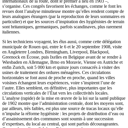
internationaux de la route, dont le premier a lieu en 1903 –,
s’organise. Ces congrès favorisent les échanges, comme le font les
revues dont l’analyse minutieuse montre qu’elles rendent compte de
leurs analogues étrangers (par la reproduction de leurs sommaires en
particulier) et que les sources d’inspiration des hygiénistes de terrain
sont britanniques, germaniques, parfois scandinaves, plus rarement
italiennes.
Si les techniciens voyagent, les élus aussi, comme cette délégation
municipale de Rouen qui, entre le 6 et le 20 septembre 1908, visite
en Angleterre Londres, Birmingham, Liverpool, Blackpool,
Greenock en Écosse, puis Ixelles en Belgique avant de se rendre à
Wiesbaden en Allemagne, Brno en Moravie, Vienne en Autriche et
enfin Zurich, soit 5 000 km et quinze jours consacrés à visiter des
usines de traitement des ordures ménagères. Ces circulations
horizontales se font aussi de proche en proche, quand les villes
voisines échangent leurs expériences, voire s’inspirent l’une de
l’autre. Elles semblent, en définitive, plus importantes que les
circulations verticales de l’État vers les collectivités locales.
L’analyse (rapide) de la mise en œuvre de la loi sur la santé publique
de 1902 montre que l’administration centrale, dont les moyens sont,
par ailleurs, très faibles, est plus une source de tracas locaux qu’elle
n’impulse la réforme hygiéniste : les projets de distribution d’eau ou
d’assainissement des communes sont soumis à une succession
d’expertises, du local au central, qui sont parfois décourageantes.