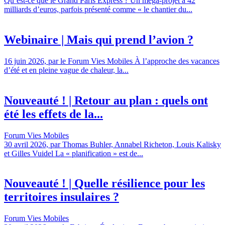
Qu’est-ce que le Grand Paris Express ? Un méga-projet à 42
milliards d’euros, parfois présenté comme « le chantier du...
Webinaire | Mais qui prend l’avion ?
16 juin 2026, par le Forum Vies Mobiles À l’approche des vacances
d’été et en pleine vague de chaleur, la...
Nouveauté ! | Retour au plan : quels ont
été les effets de la...
Forum Vies Mobiles
30 avril 2026, par Thomas Buhler, Annabel Richeton, Louis Kalisky
et Gilles Vuidel La « planification » est de...
Nouveauté ! | Quelle résilience pour les
territoires insulaires ?
Forum Vies Mobiles