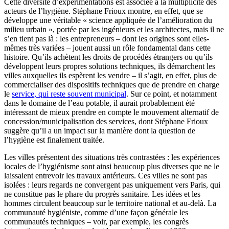
Cette diversité d’expérimentations est associée à la multiplicité des
acteurs de l’hygiène. Stéphane Frioux montre, en effet, que se
développe une véritable « science appliquée de l’amélioration du
milieu urbain », portée par les ingénieurs et les architectes, mais il ne
s’en tient pas là : les entrepreneurs – dont les origines sont elles-
mêmes très variées – jouent aussi un rôle fondamental dans cette
histoire. Qu’ils achètent les droits de procédés étrangers ou qu’ils
développent leurs propres solutions techniques, ils démarchent les
villes auxquelles ils espèrent les vendre – il s’agit, en effet, plus de
commercialiser des dispositifs techniques que de prendre en charge
le
service, qui reste souvent municipal
. Sur ce point, et notamment
dans le domaine de l’eau potable, il aurait probablement été
intéressant de mieux prendre en compte le mouvement alternatif de
concession/municipalisation des services, dont Stéphane Frioux
suggère qu’il a un impact sur la manière dont la question de
l’hygiène est finalement traitée.
Les villes présentent des situations très contrastées : les expériences
locales de l’hygiénisme sont ainsi beaucoup plus diverses que ne le
laissaient entrevoir les travaux antérieurs. Ces villes ne sont pas
isolées : leurs regards ne convergent pas uniquement vers Paris, qui
ne constitue pas le phare du progrès sanitaire. Les idées et les
hommes circulent beaucoup sur le territoire national et au-delà. La
communauté hygiéniste, comme d’une façon générale les
communautés techniques – voir, par exemple, les congrès