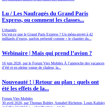
Lu / Les Naufragés du Grand Paris
Express, ou comment les classes...
Urbanités
Qu’est-ce que le Grand Paris Express ? Un méga-projet à 42
milliards d’euros, parfois présenté comme « le chantier du...
Webinaire | Mais qui prend l’avion ?
16 juin 2026, par le Forum Vies Mobiles À l’approche des vacances
d’été et en pleine vague de chaleur, la...
Nouveauté ! | Retour au plan : quels ont
été les effets de la...
Forum Vies Mobiles
30 avril 2026, par Thomas Buhler, Annabel Richeton, Louis Kalisky