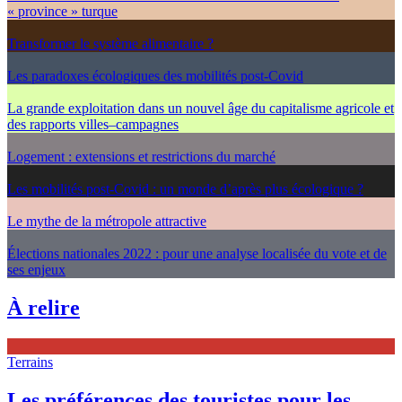
« province » turque
Transformer le système alimentaire ?
Les paradoxes écologiques des mobilités post-Covid
La grande exploitation dans un nouvel âge du capitalisme agricole et
des rapports villes–campagnes
Logement : extensions et restrictions du marché
Les mobilités post-Covid : un monde d’après plus écologique ?
Le mythe de la métropole attractive
Élections nationales 2022 : pour une analyse localisée du vote et de
ses enjeux
À relire
Terrains
Les préférences des touristes pour les