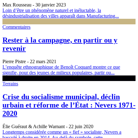
Max Rousseau
- 30 janvier 2023
Loin d’être un phénomène naturel et inéluctable, la
désindustrialisation des villes apparaît dans Manufacturing...
Commentaires
Rester à la campagne, en partir ou y
revenir
Pierre Pistre
- 22 mars 2021
L’enquête ethnographique de Benoît Coquard montre ce que
signifie, pour des jeunes de milieux populaires, partir ou...
Terrains
Crise du socialisme municipal, déclin
urbain et réforme de l’État : Nevers 1971-
2020
Élie Guéraut & Achille Warnant
- 22 juin 2020
Longtemps considérée comme un « fief » socialiste, Nevers a
basculé à droite en 2014. Au-delà du symbole, cette...