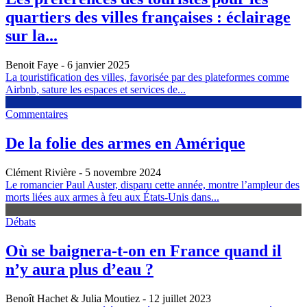
quartiers des villes françaises : éclairage
sur la...
Benoit Faye
- 6 janvier 2025
La touristification des villes, favorisée par des plateformes comme
Airbnb, sature les espaces et services de...
Commentaires
De la folie des armes en Amérique
Clément Rivière
- 5 novembre 2024
Le romancier Paul Auster, disparu cette année, montre l’ampleur des
morts liées aux armes à feu aux États-Unis dans...
Débats
Où se baignera-t-on en France quand il
n’y aura plus d’eau ?
Benoît Hachet & Julia Moutiez
- 12 juillet 2023