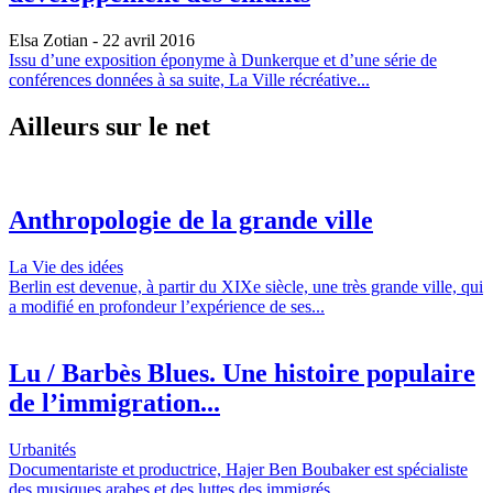
Elsa Zotian
- 22 avril 2016
Issu d’une exposition éponyme à Dunkerque et d’une série de
conférences données à sa suite, La Ville récréative...
Ailleurs sur le net
Anthropologie de la grande ville
La Vie des idées
Berlin est devenue, à partir du XIXe siècle, une très grande ville, qui
a modifié en profondeur l’expérience de ses...
Lu / Barbès Blues. Une histoire populaire
de l’immigration...
Urbanités
Documentariste et productrice, Hajer Ben Boubaker est spécialiste
des musiques arabes et des luttes des immigrés...