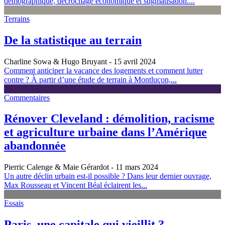
démographique, décrochage économique et stigmatisation....
Terrains
De la statistique au terrain
Charline Sowa & Hugo Bruyant
- 15 avril 2024
Comment anticiper la vacance des logements et comment lutter
contre ? À partir d’une étude de terrain à Montluçon,...
Commentaires
Rénover Cleveland : démolition, racisme
et agriculture urbaine dans l’Amérique
abandonnée
Pierric Calenge & Maie Gérardot
- 11 mars 2024
Un autre déclin urbain est-il possible ? Dans leur dernier ouvrage,
Max Rousseau et Vincent Béal éclairent les...
Essais
Paris, une capitale qui vieillit ?