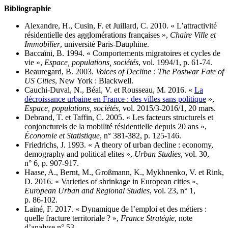
Bibliographie
Alexandre, H., Cusin, F. et Juillard, C. 2010. « L’attractivité
résidentielle des agglomérations françaises »,
Chaire Ville et
Immobilier
, université Paris-Dauphine.
Baccaïni, B. 1994. « Comportements migratoires et cycles de
vie »,
Espace, populations, sociétés
, vol. 1994/1, p. 61‑74.
Beauregard, B. 2003.
Voices of Decline : The Postwar Fate of
US Cities
, New York : Blackwell.
Cauchi-Duval, N., Béal, V. et Rousseau, M. 2016. «
La
décroissance urbaine en France : des villes sans politique
»,
Espace, populations, sociétés
, vol. 2015/3‑2016/1, 20 mars.
Debrand, T. et Taffin, C. 2005. « Les facteurs structurels et
conjoncturels de la mobilité résidentielle depuis 20 ans »,
Économie et Statistique
, n° 381‑382, p. 125‑146.
Friedrichs, J. 1993. « A theory of urban decline : economy,
demography and political elites »,
Urban Studies
, vol. 30,
n° 6, p. 907‑917.
Haase, A., Bernt, M., Großmann, K., Mykhnenko, V. et Rink,
D. 2016. « Varieties of shrinkage in European cities »,
European Urban and Regional Studies
, vol. 23, n° 1,
p. 86‑102.
Lainé, F. 2017. « Dynamique de l’emploi et des métiers :
quelle fracture territoriale ? »,
France Stratégie
, note
d’analyse n° 53.