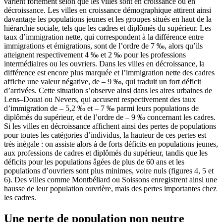
varient fortement selon que les villes sont en croissance ou en
décroissance. Les villes en croissance démographique attirent ainsi
davantage les populations jeunes et les groupes situés en haut de la
hiérarchie sociale, tels que les cadres et diplômés du supérieur. Les
taux d’immigration nette, qui correspondent à la différence entre
immigrations et émigrations, sont de l’ordre de 7 ‰, alors qu’ils
atteignent respectivement 4 ‰ et 2 ‰ pour les professions
intermédiaires ou les ouvriers. Dans les villes en décroissance, la
différence est encore plus marquée et l’immigration nette des cadres
affiche une valeur négative, de – 9 ‰, qui traduit un fort déficit
d’arrivées. Cette situation s’observe ainsi dans les aires urbaines de
Lens–Douai ou Nevers, qui accusent respectivement des taux
d’immigration de – 5,2 ‰ et – 7 ‰ parmi leurs populations de
diplômés du supérieur, et de l’ordre de – 9 ‰ concernant les cadres.
Si les villes en décroissance affichent ainsi des pertes de populations
pour toutes les catégories d’individus, la hauteur de ces pertes est
très inégale : on assiste alors à de forts déficits en populations jeunes,
aux professions de cadres et diplômés du supérieur, tandis que les
déficits pour les populations âgées de plus de 60 ans et les
populations d’ouvriers sont plus minimes, voire nuls (figures 4, 5 et
6). Des villes comme Montbéliard ou Soissons enregistrent ainsi une
hausse de leur population ouvrière, mais des pertes importantes chez
les cadres.
Une perte de population non neutre