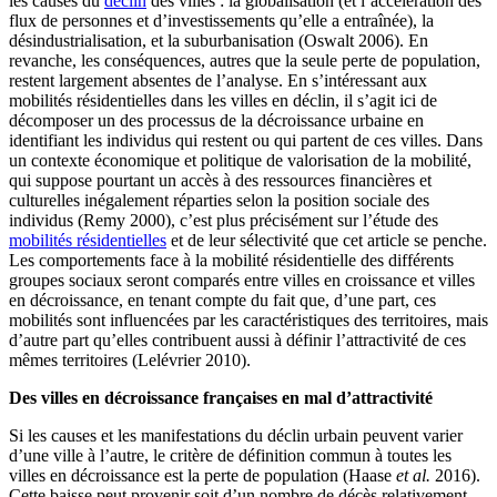
les causes du
déclin
des villes : la globalisation (et l’accélération des
flux de personnes et d’investissements qu’elle a entraînée), la
désindustrialisation, et la suburbanisation (Oswalt 2006). En
revanche, les conséquences, autres que la seule perte de population,
restent largement absentes de l’analyse. En s’intéressant aux
mobilités résidentielles dans les villes en déclin, il s’agit ici de
décomposer un des processus de la décroissance urbaine en
identifiant les individus qui restent ou qui partent de ces villes. Dans
un contexte économique et politique de valorisation de la mobilité,
qui suppose pourtant un accès à des ressources financières et
culturelles inégalement réparties selon la position sociale des
individus (Remy 2000), c’est plus précisément sur l’étude des
mobilités résidentielles
et de leur sélectivité que cet article se penche.
Les comportements face à la mobilité résidentielle des différents
groupes sociaux seront comparés entre villes en croissance et villes
en décroissance, en tenant compte du fait que, d’une part, ces
mobilités sont influencées par les caractéristiques des territoires, mais
d’autre part qu’elles contribuent aussi à définir l’attractivité de ces
mêmes territoires (Lelévrier 2010).
Des villes en décroissance françaises en mal d’attractivité
Si les causes et les manifestations du déclin urbain peuvent varier
d’une ville à l’autre, le critère de définition commun à toutes les
villes en décroissance est la perte de population (Haase
et al.
2016).
Cette baisse peut provenir soit d’un nombre de décès relativement