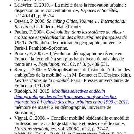
Lelévrier, C. 2010. « La mixité dans la rénovation urbaine :
dispersion ou re-concentration ? »,
Espaces et Sociétés
,
n° 140‑141, p. 59‑74.
Oswalt, P. 2006.
Shrinking Cities, Volume 1 : International
Research
, Ostfildern : Hatje Crantz.
Paulus, F. 2004.
Co-évolution dans les systèmes de villes :
croissance et spécialisation des aires urbaines françaises de
1950 à 2000
, thèse de doctorat en géographie, université
Paris‑1 Panthéon–Sorbonne.
Prioux, F. 2007. « L’évolution démographique récente en
France : la fécondité à son plus haut niveau depuis plus de
trente ans »,
Population
, vol. 62, n° 3, p. 489‑531.
Remy, J. 2000. « Métropolisation et diffusion de l’urbain : les
ambiguïtés de la mobilité », in M. Bonnet et D. Desjeux (dir.),
Les Territoires de la mobilité
, Paris : Presses universitaires de
France, p. 171‑188.
Rudolph, M. 2015.
Mobilités sélectives et déclin
démographique des villes françaises : analyse des flux
migratoires à l’échelle des aires urbaines entre 1990 et 2011
,
mémoire de master 2 en démographie, université de
Strasbourg.
Vignal, C. 2006. « Concilier mobilité résidentielle et mobilité
professionnelle : cadrage statistique et pistes de réflexion »,
Horizons stratégiques
, vol. 2006/2, n° 2, p. 37‑47.