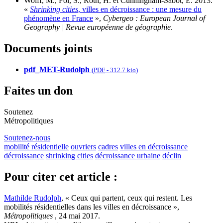
Wolff, M., Fol, S., Roth, H. et Cunningham-Sabot, E. 2013.
«
Shrinking cities
, villes en décroissance : une mesure du
phénomène en France
»,
Cybergeo : European Journal of
Geography | Revue européenne de géographie
.
Documents joints
pdf_MET-Rudolph
(
PDF
-
312.7 kio
)
Faites un don
Soutenez
Métropolitiques
Soutenez-nous
mobilité résidentielle
ouvriers
cadres
villes en décroissance
décroissance
shrinking cities
décroissance urbaine
déclin
Pour citer cet article :
Mathilde Rudolph
, « Ceux qui partent, ceux qui restent. Les
mobilités résidentielles dans les villes en décroissance »,
Métropolitiques
, 24 mai 2017.