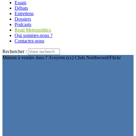
Essais
Débats
Entretiens
Dossiers
Podcasts
Read Metropolitics
Qui sommes-nous ?
Contactez-nous
Rechercher :
Maison à vendre dans l’Aveyron (cc) Chris Northwood/Flickr