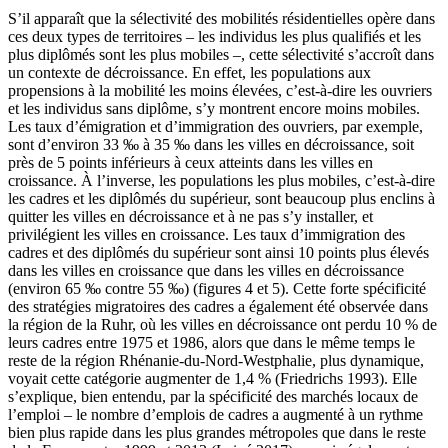
S’il apparaît que la sélectivité des mobilités résidentielles opère dans
ces deux types de territoires – les individus les plus qualifiés et les
plus diplômés sont les plus mobiles –, cette sélectivité s’accroît dans
un contexte de décroissance. En effet, les populations aux
propensions à la mobilité les moins élevées, c’est-à-dire les ouvriers
et les individus sans diplôme, s’y montrent encore moins mobiles.
Les taux d’émigration et d’immigration des ouvriers, par exemple,
sont d’environ 33 ‰ à 35 ‰ dans les villes en décroissance, soit
près de 5 points inférieurs à ceux atteints dans les villes en
croissance. À l’inverse, les populations les plus mobiles, c’est-à-dire
les cadres et les diplômés du supérieur, sont beaucoup plus enclins à
quitter les villes en décroissance et à ne pas s’y installer, et
privilégient les villes en croissance. Les taux d’immigration des
cadres et des diplômés du supérieur sont ainsi 10 points plus élevés
dans les villes en croissance que dans les villes en décroissance
(environ 65 ‰ contre 55 ‰) (figures 4 et 5). Cette forte spécificité
des stratégies migratoires des cadres a également été observée dans
la région de la Ruhr, où les villes en décroissance ont perdu 10 % de
leurs cadres entre 1975 et 1986, alors que dans le même temps le
reste de la région Rhénanie-du-Nord-Westphalie, plus dynamique,
voyait cette catégorie augmenter de 1,4 % (Friedrichs 1993). Elle
s’explique, bien entendu, par la spécificité des marchés locaux de
l’emploi – le nombre d’emplois de cadres a augmenté à un rythme
bien plus rapide dans les plus grandes métropoles que dans le reste