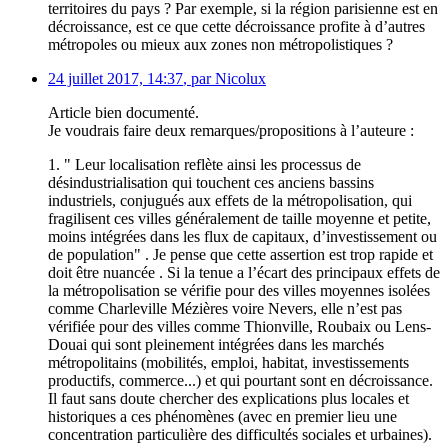
territoires du pays ? Par exemple, si la région parisienne est en
décroissance, est ce que cette décroissance profite à d’autres
métropoles ou mieux aux zones non métropolistiques ?
24 juillet 2017, 14:37
,
par
Nicolux
Article bien documenté.
Je voudrais faire deux remarques/propositions à l’auteure :
1. " Leur localisation reflète ainsi les processus de
désindustrialisation qui touchent ces anciens bassins
industriels, conjugués aux effets de la métropolisation, qui
fragilisent ces villes généralement de taille moyenne et petite,
moins intégrées dans les flux de capitaux, d’investissement ou
de population" . Je pense que cette assertion est trop rapide et
doit être nuancée . Si la tenue a l’écart des principaux effets de
la métropolisation se vérifie pour des villes moyennes isolées
comme Charleville Mézières voire Nevers, elle n’est pas
vérifiée pour des villes comme Thionville, Roubaix ou Lens-
Douai qui sont pleinement intégrées dans les marchés
métropolitains (mobilités, emploi, habitat, investissements
productifs, commerce...) et qui pourtant sont en décroissance.
Il faut sans doute chercher des explications plus locales et
historiques a ces phénomènes (avec en premier lieu une
concentration particulière des difficultés sociales et urbaines).