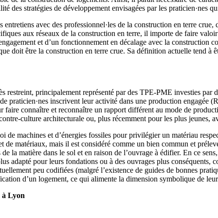
ité des stratégies de développement envisagées par les praticien·nes qui u
s entretiens avec des professionnel·les de la construction en terre crue, 
iques aux réseaux de la construction en terre, il importe de faire valoir l
engagement et d’un fonctionnement en décalage avec la construction con
ue doit être la construction en terre crue. Sa définition actuelle tend à ê
rès restreint, principalement représenté par des TPE-PME investies par de
de praticien·nes inscrivent leur activité dans une production engagée (R
r faire connaître et reconnaître un rapport différent au mode de productio
a contre-culture architecturale ou, plus récemment pour les plus jeunes,
ploi de machines et d’énergies fossiles pour privilégier un matériau resp
 et de matériaux, mais il est considéré comme un bien commun et prélevé 
e la matière dans le sol et en raison de l’ouvrage à édifier. En ce sens, s
us adapté pour leurs fondations ou à des ouvrages plus conséquents, com
uellement peu codifiées (malgré l’existence de guides de bonnes pratique
fication d’un logement, ce qui alimente la dimension symbolique de leur 
e à Lyon