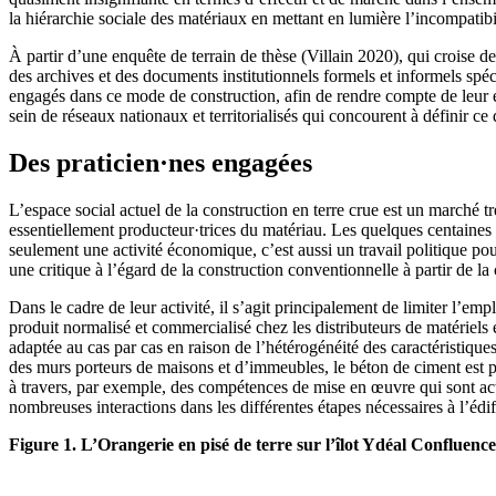
la hiérarchie sociale des matériaux en mettant en lumière l’incompatibil
À partir d’une enquête de terrain de thèse (Villain 2020), qui croise de
des archives et des documents institutionnels formels et informels spécif
engagés dans ce mode de construction, afin de rendre compte de leur 
sein de réseaux nationaux et territorialisés qui concourent à définir ce q
Des praticien·nes engagées
L’espace social actuel de la construction en terre crue est un marché t
essentiellement producteur·trices du matériau. Les quelques centaines 
seulement une activité économique, c’est aussi un travail politique pou
une critique à l’égard de la construction conventionnelle à partir de l
Dans le cadre de leur activité, il s’agit principalement de limiter l’em
produit normalisé et commercialisé chez les distributeurs de matériels
adaptée au cas par cas en raison de l’hétérogénéité des caractéristiques d
des murs porteurs de maisons et d’immeubles, le béton de ciment est pl
à travers, par exemple, des compétences de mise en œuvre qui sont act
nombreuses interactions dans les différentes étapes nécessaires à l’édi
Figure 1. L’Orangerie en pisé de terre sur l’îlot Ydéal Confluenc