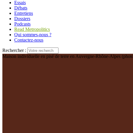
Essais
Débats
Entretiens
Dossiers
Podcasts
Read Metropolitics
Qui sommes-nous ?
Contactez-nous
Rechercher :
Maison individuelle en pisé de terre en Auvergne-Rhône-Alpes (photo 