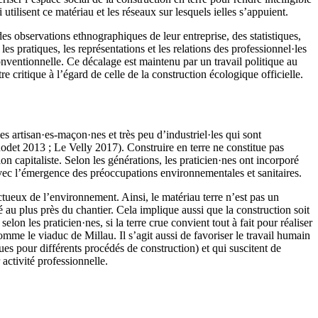
tilisent ce matériau et les réseaux sur lesquels ielles s’appuient.
des observations ethnographiques de leur entreprise, des statistiques,
es pratiques, les représentations et les relations des professionnel·les
ventionnelle. Ce décalage est maintenu par un travail politique au
tre critique à l’égard de celle de la construction écologique officielle.
s artisan·es-maçon·nes et très peu d’industriel·les qui sont
odet 2013 ; Le Velly 2017). Construire en terre ne constitue pas
n capitaliste. Selon les générations, les praticien·nes ont incorporé
 avec l’émergence des préoccupations environnementales et sanitaires.
ectueux de l’environnement. Ainsi, le matériau terre n’est pas un
au plus près du chantier. Cela implique aussi que la construction soit
elon les praticien·nes, si la terre crue convient tout à fait pour réaliser
me le viaduc de Millau. Il s’agit aussi de favoriser le travail humain
s pour différents procédés de construction) et qui suscitent de
activité professionnelle.