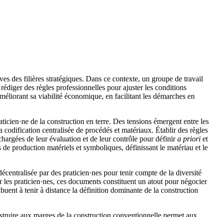
 des filières stratégiques. Dans ce contexte, un groupe de travail
rédiger des règles professionnelles pour ajuster les conditions
méliorant sa viabilité économique, en facilitant les démarches en
aticien·ne de la construction en terre. Des tensions émergent entre les
 codification centralisée de procédés et matériaux. Établir des règles
chargées de leur évaluation et de leur contrôle pour définir
a priori
et
 de production matériels et symboliques, définissant le matériau et le
écentralisée par des praticien·nes pour tenir compte de la diversité
r les praticien·nes, ces documents constituent un atout pour négocier
ibuent à tenir à distance la définition dominante de la construction
struire aux marges de la construction conventionnelle permet aux