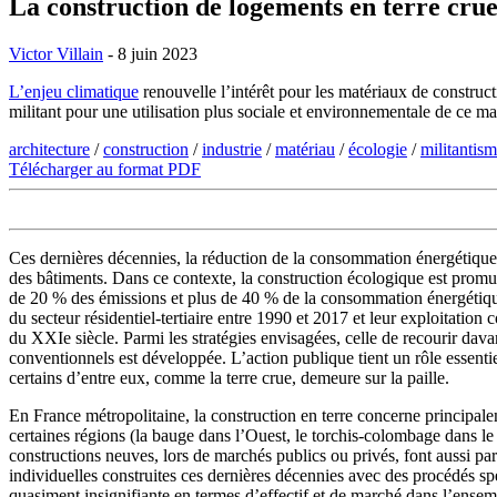
La construction de logements en terre cru
Victor Villain
- 8 juin 2023
L’enjeu climatique
renouvelle l’intérêt pour les matériaux de constructi
militant pour une utilisation plus sociale et environnementale de ce ma
architecture
/
construction
/
industrie
/
matériau
/
écologie
/
militantis
Télécharger au format PDF
Ces dernières décennies, la réduction de la consommation énergétique 
des bâtiments. Dans ce contexte, la construction écologique est promue
de 20 % des émissions et plus de 40 % de la consommation énergétiq
du secteur résidentiel-tertiaire entre 1990 et 2017 et leur exploitati
du XXIe siècle. Parmi les stratégies envisagées, celle de recourir davan
conventionnels est développée. L’action publique tient un rôle essenti
certains d’entre eux, comme la terre crue, demeure sur la paille.
En France métropolitaine, la construction en terre concerne principale
certaines régions (la bauge dans l’Ouest, le torchis-colombage dans l
constructions neuves, lors de marchés publics ou privés, font aussi par
individuelles construites ces dernières décennies avec des procédés spé
quasiment insignifiante en termes d’effectif et de marché dans l’ensembl