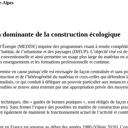
e-Alpes
on dominante de la construction écologique
l’Énergie (MEDDE) impulse des programmes visant à rendre compétitives
 l’habitat, de l’urbanisme et des paysages (DHUP). L’objectif visé est de 
n conventionnelle et ainsi permettre un usage plus large du matériau en a
les enseignements et les formations professionnelle et continue.
remise en cause puisqu’elle est envisagée de façon centralisée et sans pr
ruction et de l’hétérogénéité du matériau et ceux-celles qui défendent la
rmalisés, ce qui conduit à déléguer un pouvoir particulier aux instances 
ssibles se trouve ainsi restreint par une appropriation privée des moyens
s techniques, dits « guides de bonnes pratiques », sont rédigés de façon d
terre). Sans fermer l’espace des possibles en matière de construction pou
nt également de maintenir le fonctionnement actuel de l’activité et contr
erre en France est apparue au début des années 1980 (Villain 2020). Con