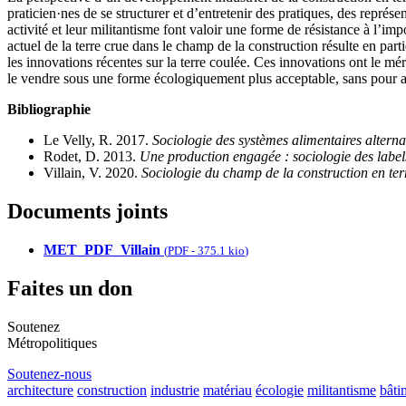
praticien·nes de se structurer et d’entretenir des pratiques, des repré
activité et leur militantisme font valoir une forme de résistance à l’i
actuel de la terre crue dans le champ de la construction résulte en par
les innovations récentes sur la terre coulée. Ces innovations ont le mér
le vendre sous une forme écologiquement plus acceptable, sans pour auta
Bibliographie
Le Velly, R. 2017.
Sociologie des systèmes alimentaires alterna
Rodet, D. 2013.
Une production engagée : sociologie des labels
Villain, V. 2020.
Sociologie du champ de la construction en te
Documents joints
MET_PDF_Villain
(
PDF
-
375.1 kio
)
Faites un don
Soutenez
Métropolitiques
Soutenez-nous
architecture
construction
industrie
matériau
écologie
militantisme
bâti