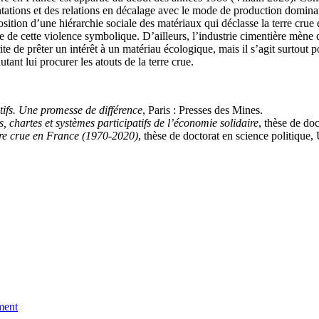
sentations et des relations en décalage avec le mode de production domin
mposition d’une hiérarchie sociale des matériaux qui déclasse la terre c
tie de cette violence symbolique. D’ailleurs, l’industrie cimentière mèn
ite de prêter un intérêt à un matériau écologique, mais il s’agit surtout 
nt lui procurer les atouts de la terre crue.
tifs. Une promesse de différence
, Paris : Presses des Mines.
, chartes et systèmes participatifs de l’économie solidaire
, thèse de doc
rre crue en France (1970-2020)
, thèse de doctorat en science politique,
ment