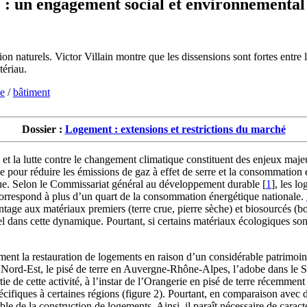
e : un engagement social et environnemental
on naturels. Victor Villain montre que les dissensions sont fortes entre le
tériau.
me
/
bâtiment
Dossier :
Logement : extensions et restrictions du marché
et la lutte contre le changement climatique constituent des enjeux maj
 pour réduire les émissions de gaz à effet de serre et la consommation é
ue. Selon le Commissariat général au développement durable
[
1
]
, les l
on correspond à plus d’un quart de la consommation énergétique nationale.
tage aux matériaux premiers (terre crue, pierre sèche) et biosourcés (boi
el dans cette dynamique. Pourtant, si certains matériaux écologiques sont
ment la restauration de logements en raison d’un considérable patrimoine
e Nord-Est, le pisé de terre en Auvergne-Rhône-Alpes, l’adobe dans le 
tie de cette activité, à l’instar de l’Orangerie en pisé de terre récemmen
cifiques à certaines régions (figure 2). Pourtant, en comparaison avec d
e de la construction de logements. Ainsi, il paraît nécessaire de caractér