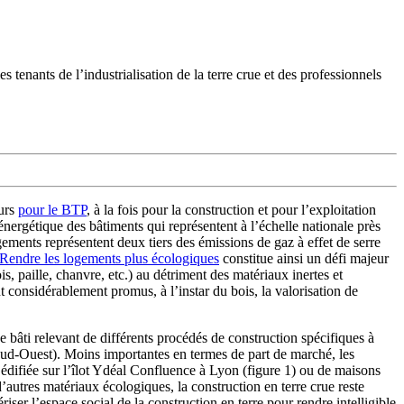
s tenants de l’industrialisation de la terre crue et des professionnels
eurs
pour le BTP
, à la fois pour la construction et pour l’exploitation
nergétique des bâtiments qui représentent à l’échelle nationale près
ogements représentent deux tiers des émissions de gaz à effet de serre
Rendre les logements plus écologiques
constitue ainsi un défi majeur
s, paille, chanvre, etc.) au détriment des matériaux inertes et
 considérablement promus, à l’instar du bois, la valorisation de
 bâti relevant de différents procédés de construction spécifiques à
Sud-Ouest). Moins importantes en termes de part de marché, les
t édifiée sur l’îlot Ydéal Confluence à Lyon (figure 1) ou de maisons
’autres matériaux écologiques, la construction en terre crue reste
iser l’espace social de la construction en terre pour rendre intelligible