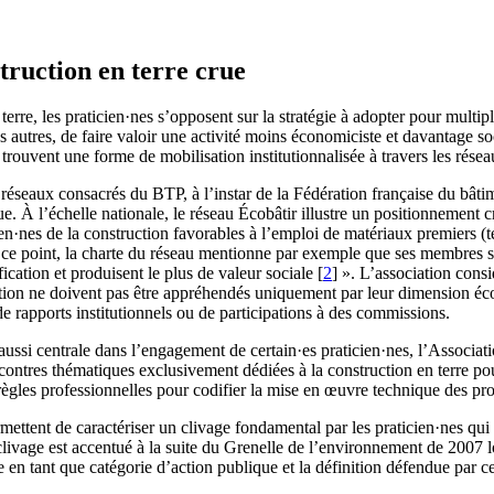
struction en terre crue
e, les praticien·nes s’opposent sur la stratégie à adopter pour multipli
s autres, de faire valoir une activité moins économiciste et davantage so
trouvent une forme de mobilisation institutionnalisée à travers les résea
e réseaux consacrés du BTP, à l’instar de la Fédération française du bât
rue. À l’échelle nationale, le réseau Écobâtir illustre un positionnement 
nes de la construction favorables à l’emploi de matériaux premiers (terre
r ce point, la charte du réseau mentionne par exemple que ses membres s’
ication et produisent le plus de valeur sociale
[
2
]
». L’association consi
duction ne doivent pas être appréhendés uniquement par leur dimension
e rapports institutionnels ou de participations à des commissions.
aussi centrale dans l’engagement de certain·es praticien·nes, l’Associati
ontres thématiques exclusivement dédiées à la construction en terre pour
s règles professionnelles pour codifier la mise en œuvre technique des pr
ent de caractériser un clivage fondamental par les praticien·nes qui se
e clivage est accentué à la suite du Grenelle de l’environnement de 2007
 en tant que catégorie d’action publique et la définition défendue par ce