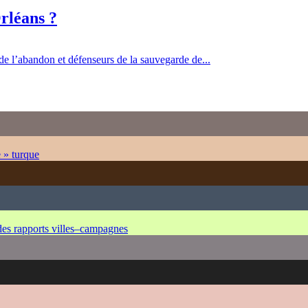
rléans ?
 de l’abandon et défenseurs de la sauvegarde de...
e » turque
 des rapports villes–campagnes