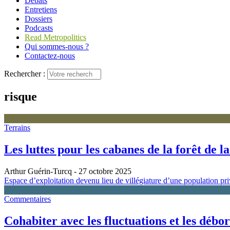
Débats
Entretiens
Dossiers
Podcasts
Read Metropolitics
Qui sommes-nous ?
Contactez-nous
Rechercher :
risque
Terrains
Les luttes pour les cabanes de la forêt de 
Arthur Guérin-Turcq
- 27 octobre 2025
Espace d’exploitation devenu lieu de villégiature d’une population priv
Commentaires
Cohabiter avec les fluctuations et les débo