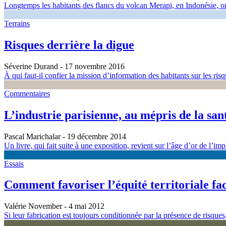
Longtemps les habitants des flancs du volcan Merapi, en Indonésie, ont
Terrains
Risques derrière la digue
Séverine Durand
- 17 novembre 2016
À qui faut-il confier la mission d’information des habitants sur les ris
Commentaires
L’industrie parisienne, au mépris de la sa
Pascal Marichalar
- 19 décembre 2014
Un livre, qui fait suite à une exposition, revient sur l’âge d’or de l’impl
Essais
Comment favoriser l’équité territoriale fa
Valérie November
- 4 mai 2012
Si leur fabrication est toujours conditionnée par la présence de risques