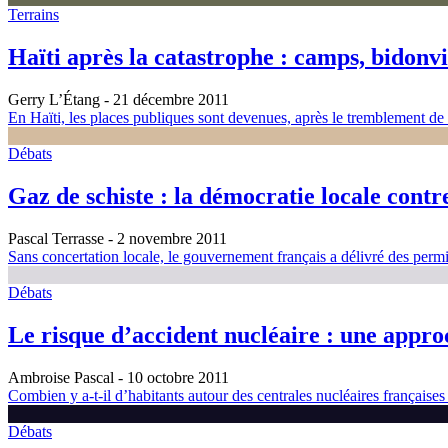
Terrains
Haïti après la catastrophe : camps, bidonvi
Gerry L’Étang
- 21 décembre 2011
En Haïti, les places publiques sont devenues, après le tremblement de
Débats
Gaz de schiste : la démocratie locale contre
Pascal Terrasse
- 2 novembre 2011
Sans concertation locale, le gouvernement français a délivré des permi
Débats
Le risque d’accident nucléaire : une approc
Ambroise Pascal
- 10 octobre 2011
Combien y a-t-il d’habitants autour des centrales nucléaires française
Débats