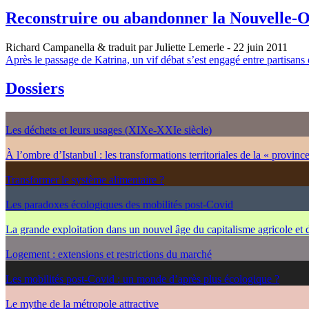
Reconstruire ou abandonner la Nouvelle-O
Richard Campanella & traduit par Juliette Lemerle
- 22 juin 2011
Après le passage de Katrina, un vif débat s’est engagé entre partisans
Dossiers
Les déchets et leurs usages (XIXe-XXIe siècle)
À l’ombre d’Istanbul : les transformations territoriales de la « provinc
Transformer le système alimentaire ?
Les paradoxes écologiques des mobilités post-Covid
La grande exploitation dans un nouvel âge du capitalisme agricole et
Logement : extensions et restrictions du marché
Les mobilités post-Covid : un monde d’après plus écologique ?
Le mythe de la métropole attractive