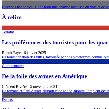
Élections nationales 2022 : pour une analyse localisée du vote et de s
À relire
Terrains
Les préférences des touristes pour les quarti
Benoit Faye
- 6 janvier 2025
La touristification des villes, favorisée par des plateformes comme Airb
Commentaires
De la folie des armes en Amérique
Clément Rivière
- 5 novembre 2024
Le romancier Paul Auster, disparu cette année, montre l’ampleur des m
Débats