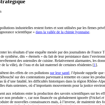
stratégique
n
pollutions industrielles restent fortes et sont utilisées par les firmes p
ignorance scientifique »
dans la vallée de la chimie lyonnaise
.
ter les résultats d’une enquête menée par des journalistes de France Té
e synthèse, dits « éternels » du fait de leur persistance dans l’environn
revêtement des ustensiles de cuisine. Relativement alarmantes, les donné
 la ville), de l’eau et du lait maternel de certaines résidentes
[
1
]
.
uiètent des effets de ces pollutions
sur leur santé
, l’épisode rappelle que 
ais débouché sur des contestations parvenant à remettre en cause les prod
 là d’une fatalité, les difficultés historiques dans la région Rhône-Alpe
illes états-uniennes, où d’importants mouvements pour la justice environ
nt aux relations entre la production des savoirs scientifiques sur les eff
ence non produite », car non financée ou globalement ignorée (Frickel
et
 produire de nouvelles connaissances mais, à l’inverse, de maintenir des