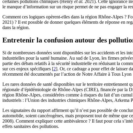
certaines pollutions chimiques (Henry
et al.
2021). Cette ignorance inst
le manque d’information sur un risque permet de ne pas engager la re
Comment ces logiques opèrent-elles dans la région Rhône-Alpes ? Form
2021) ? Il est possible de donner quelques éléments de réponse en rega
dans la région.
Entretenir la confusion autour des pollutio
Si de nombreuses données sont disponibles sur les accidents et les int
industrielles pour la santé humaine. Au sud de Lyon, les firmes privée
partie des débats relatifs à la sécurité industrielle en réduisant la c
sur ces enjeux spécifiques
[
2
]
. Or, ce cadrage a pour effet de laisser 
récemment été documentés par l’action de Notre Affaire à Tous Lyon
Les rares données de santé disponibles sur le territoire entretiennent q
régionale d’épidémiologie de Rhône-Alpes (CIRE), financée par la Directi
région Rhône-Alpes, considérées comme à risques du fait d’un cumul d
industriels : l’Union des industries chimiques Rhône-Alpes, Arkema Pi
Les signataires du rapport affirment qu’il n’est pas possible de conclur
automobile, soient cancérogènes, mais proposent tout de même que ces 
2008). Comment expliquer cette ambivalence ? Il faut pour cela s’intére
effets sanitaires des pollutions.