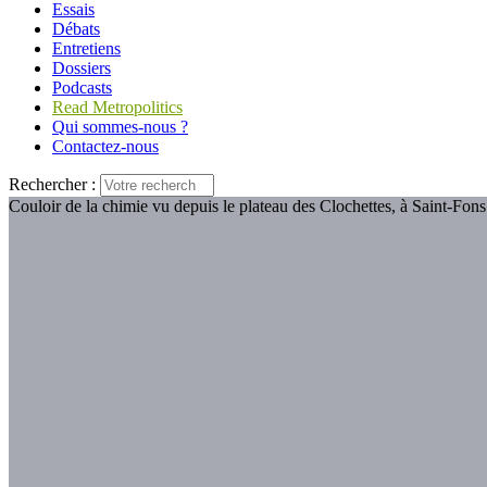
Essais
Débats
Entretiens
Dossiers
Podcasts
Read Metropolitics
Qui sommes-nous ?
Contactez-nous
Rechercher :
Couloir de la chimie vu depuis le plateau des Clochettes, à Saint-Fon