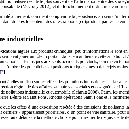
itutionnalisée résulte le plus souvent de l’articulation entre des stratég
sponsabilité (McGoey 2012), et du fonctionnement ordinaire de normes et
ulé autrement, comment comprendre la persistance, au sein d’un territ
rdant de près le contenu des rares rapports (co)produits par les acteur
ns industrielles
oxications aiguës aux produits chimiques, peu d’informations le sont en 
s semblent jouer un rôle important dans le maintien de cette situation. 
ommunication sur les risques aux seuls accidents ponctuels, comme en tém
dans l’ombre les potentielles expositions toxiques dues à des rejets moin
[
3
]
.
uant à elles un flou sur les effets des pollutions industrielles sur la sa
on régionale des affaires sanitaires et sociales et cosignée par l’Instit
e pollutions industrielle et automobile (Schmitt 2008). Parmi les memb
erre-Bénite et Saint-Fons, Rhodia opérations Saint-Fons et la raffinerie
e que les effets d’une exposition répétée à des émissions de polluants ind
derniers « apparaissent prioritaires, d’un point de vue sanitaire, pour 
sser aux détails de la méthode choisie pour mesurer le risque. Cette der