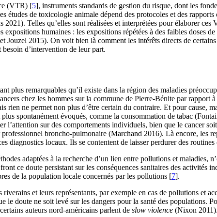
nce (VTR)
[
5
]
, instruments standards de gestion du risque, dont les fon
e ces études de toxicologie animale dépend des protocoles et des rapports
s 2021). Telles qu’elles sont réalisées et interprétées pour élaborer ces
les expositions humaines : les expositions répétées à des faibles doses de 
t Jouzel 2015). On voit bien là comment les intérêts directs de certains
t besoin d’intervention de leur part.
ant plus remarquables qu’il existe dans la région des maladies préoccu
ancers chez les hommes sur la commune de Pierre-Bénite par rapport à 
ais rien ne permet non plus d’être certain du contraire. Et pour cause, ma
sont plus spontanément évoqués, comme la consommation de tabac (Font
r l’attention sur des comportements individuels, bien que le cancer soit
er professionnel broncho-pulmonaire (Marchand 2016). Là encore, les rep
es diagnostics locaux. Ils se contentent de laisser perdurer des routine
éthodes adaptées à la recherche d’un lien entre pollutions et maladies, n
nt ce doute persistant sur les conséquences sanitaires des activités indu
res de la population locale concernés par les pollutions
[
7
]
.
riverains et leurs représentants, par exemple en cas de pollutions et acc
e le doute ne soit levé sur les dangers pour la santé des populations. P
 certains auteurs nord-américains parlent de
slow violence
(Nixon 2011). 