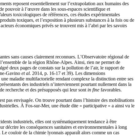
dements reposent essentiellement sur l’extrapolation aux humains des
 de pouvoir à l’œuvre dans les sous-espaces scientifique et
 Valeurs toxicologiques de références, ces études expérimentales
produits toxiques, et l’exposition à plusieurs substances à la fois ou de
 acteurs économiques privés se trouvent mis à l’abri par les savoirs
pantes sans causes clairement reconnues. L’Observatoire régional de
l’ensemble de la région Rhône-Alpes. Ainsi, rien ne permet de
lgré deux pages de constats sur la pollution de l’air, le rapport de
aine-Gavino
et al.
2014, p. 16-17 et 39). Les dimensions
 une maladie multifactorielle rendant complexe la distinction entre ses
résentants des industriels n’interviennent pourtant nullement dans la
s de recherche et des présupposés qui leur sont
in fine
favorables.
’est pas envisagée. On trouve pourtant dans l’histoire des mobilisations
strielles. À Fos-sur-Mer, une étude dite « participative » a ainsi vu le
idents industriels, elles ont systématiquement tendance à être
our décrire les conséquences sanitaires et environnementales à long
Le couloir de la chimie lyonnais apparaît alors comme un cas