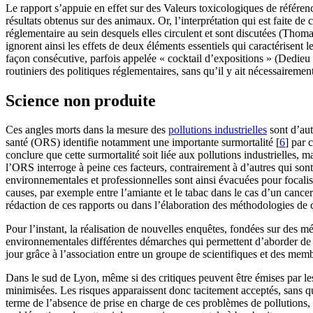
Le rapport s’appuie en effet sur des Valeurs toxicologiques de référe
résultats obtenus sur des animaux. Or, l’interprétation qui est faite d
réglementaire au sein desquels elles circulent et sont discutées (Thoma
ignorent ainsi les effets de deux éléments essentiels qui caractérisent 
façon consécutive, parfois appelée « cocktail d’expositions » (Dedieu e
routiniers des politiques réglementaires, sans qu’il y ait nécessairemen
Science non produite
Ces angles morts dans la mesure des
pollutions industrielles
sont d’aut
santé (ORS) identifie notamment une importante surmortalité
[
6
]
par c
conclure que cette surmortalité soit liée aux pollutions industrielles, m
l’ORS interroge à peine ces facteurs, contrairement à d’autres qui 
environnementales et professionnelles sont ainsi évacuées pour focalise
causes, par exemple entre l’amiante et le tabac dans le cas d’un canc
rédaction de ces rapports ou dans l’élaboration des méthodologies de c
Pour l’instant, la réalisation de nouvelles enquêtes, fondées sur des m
environnementales différentes démarches qui permettent d’aborder de fro
jour grâce à l’association entre un groupe de scientifiques et des memb
Dans le sud de Lyon, même si des critiques peuvent être émises par les 
minimisées. Les risques apparaissent donc tacitement acceptés, sans qu
terme de l’absence de prise en charge de ces problèmes de pollutions,