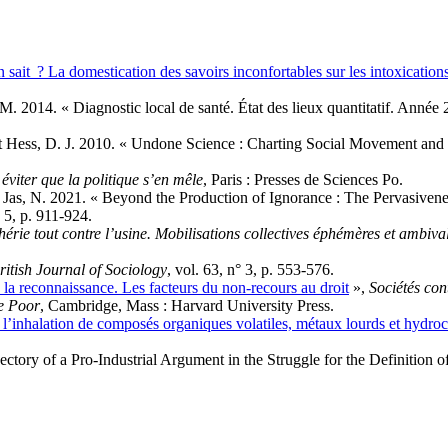
ait ? La domestication des savoirs inconfortables sur les intoxications 
. 2014. « Diagnostic local de santé. État des lieux quantitatif. Année 2
. et Hess, D. J. 2010. « Undone Science : Charting Social Movement and
iter que la politique s’en mêle
, Paris : Presses de Sciences Po.
 Jas, N. 2021. « Beyond the Production of Ignorance : The Pervasivene
° 5, p. 911‑924.
hérie tout contre l’usine. Mobilisations collectives éphémères et ambiva
ritish Journal of Sociology
, vol. 63, n° 3, p. 553‑576.
 la reconnaissance. Les facteurs du non-recours au droit
»,
Sociétés co
e Poor
, Cambridge, Mass : Harvard University Press.
 à l’inhalation de composés organiques volatiles, métaux lourds et hydr
tory of a Pro-Industrial Argument in the Struggle for the Definition 