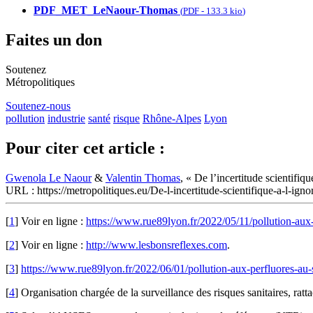
PDF_MET_LeNaour-Thomas
(
PDF
-
133.3 kio
)
Faites un don
Soutenez
Métropolitiques
Soutenez-nous
pollution
industrie
santé
risque
Rhône-Alpes
Lyon
Pour citer cet article :
Gwenola Le Naour
&
Valentin Thomas
, « De l’incertitude scientifi
URL : https://metropolitiques.eu/De-l-incertitude-scientifique-a-l-igno
[
1
]
Voir en ligne :
https://www.rue89lyon.fr/2022/05/11/pollution-aux-p
[
2
]
Voir en ligne :
http://www.lesbonsreflexes.com
.
[
3
]
https://www.rue89lyon.fr/2022/06/01/pollution-aux-perfluores-au-
[
4
]
Organisation chargée de la surveillance des risques sanitaires, rat