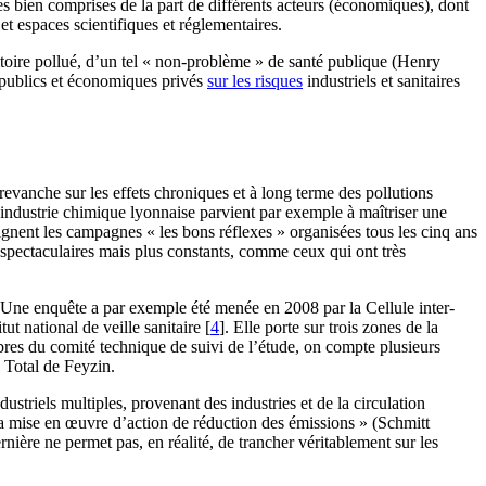
ies bien comprises de la part de différents acteurs (économiques), dont
 espaces scientifiques et réglementaires.
oire pollué, d’un tel « non-problème » de santé publique (Henry
s publics et économiques privés
sur les risques
industriels et sanitaires
revanche sur les effets chroniques et à long terme des pollutions
L’industrie chimique lyonnaise parvient par exemple à maîtriser une
oignent les campagnes « les bons réflexes » organisées tous les cinq ans
s spectaculaires mais plus constants, comme ceux qui ont très
nté. Une enquête a par exemple été menée en 2008 par la Cellule inter-
ut national de veille sanitaire
[
4
]
. Elle porte sur trois zones de la
res du comité technique de suivi de l’étude, on compte plusieurs
 Total de Feyzin.
ustriels multiples, provenant des industries et de la circulation
la mise en œuvre d’action de réduction des émissions » (Schmitt
nière ne permet pas, en réalité, de trancher véritablement sur les