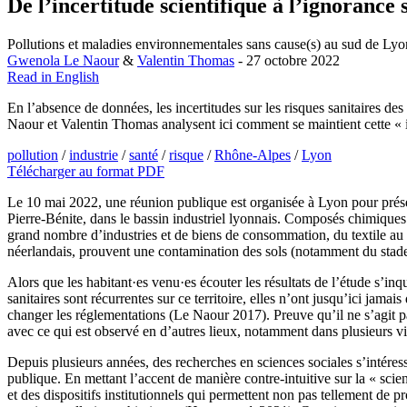
De l’incertitude scientifique à l’ignorance 
Pollutions et maladies environnementales sans cause(s) au sud de Lyo
Gwenola Le Naour
&
Valentin Thomas
- 27 octobre 2022
Read in English
En l’absence de données, les incertitudes sur les risques sanitaires des 
Naour et Valentin Thomas analysent ici comment se maintient cette « 
pollution
/
industrie
/
santé
/
risque
/
Rhône-Alpes
/
Lyon
Télécharger au format PDF
Le 10 mai 2022, une réunion publique est organisée à Lyon pour présen
Pierre-Bénite, dans le bassin industriel lyonnais. Composés chimiques d
grand nombre d’industries et de biens de consommation, du textile au 
néerlandais, prouvent une contamination des sols (notamment du stade de
Alors que les habitant·es venu·es écouter les résultats de l’étude s’inq
sanitaires sont récurrentes sur ce territoire, elles n’ont jusqu’ici jam
changer les réglementations (Le Naour 2017). Preuve qu’il ne s’agit pas
avec ce qui est observé en d’autres lieux, notamment dans plusieurs v
Depuis plusieurs années, des recherches en sciences sociales s’intéresse
publique. En mettant l’accent de manière contre-intuitive sur la « sci
et des dispositifs institutionnels qui permettent non pas tellement de