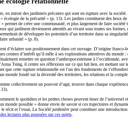
e écologie relationnelle
ire, en miroir des jardiniers précaires qui sont en rupture avec la socié
« écologie de la précarité » (p. 13). Les jardins constituent des lieux d
]
» permet de créer une communauté, et plus largement de faire société t
 et ceux qui jardinent deviennent attentifs au vivant sous toutes ses form
ermettrait de développer les potentiels d’un territoire dans sa singularit
ire urbanité » (p. 8).
ttent d’éclairer son positionnement dans cet ouvrage. D’origine franco
s centres d’intérêt qu’il mêle à ses explorations attentives du monde : e
r finalement remettre en question l’anthropocentrisme à l’occidentale, av
Anna Tsing, il centre ses réflexions sur ce qui fait lien, en mettant sur le
ant que cette rupture relationnelle est l’un des fondements de l’effondrem
 un monde fondé sur la diversité des territoires, les relations et la comp
t comme collectivement un pouvoir d’agir, trouver dans chaque expérience 
133).
omment le quotidien et les petites choses peuvent tisser de l’universel e
’un monde possible » donne envie de savoir si ces trajectoires et dynami
le récit et l’essai,
La Société jardinière
peut constituer une introduction 
 des lectures plus poussées sur ces sujets
.