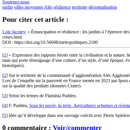
Soutenez-nous
jardin
villes moyennes
Alès
résilience
territoire
décentralisation
Pour citer cet article :
Loïe Jacotey
, « Émancipation et résilience : les jardins à l’épreuve des
crises.html
DOI : https://doi.org/10.56698/metropolitiques.2100
[
1
]
« Expression des rapports étroits entre la civilisation et la natur
mais qui porte témoignage d’une culture, d’un style, d’une époque, éve
historiques).
[
2
]
Sur le territoire de la communauté d’agglomération Alès Agglomérati
Lors de l’enquête sur la pauvreté en France menée en 2021 par Ipsos et
sur la qualité des produits (données Crater).
[
3
]
Selon les termes de Flaminia Paddeu.
[
4
]
F. Paddeu,
Sous les pavés, la terre. Agricultures urbaines et résis
[
5
]
Idée qu’il développe dans son ouvrage coécrit avec Pierre Spiele
0 commentaire :
Voir/commenter