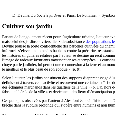
D. Deville,
La Société jardinière
, Paris, Le Pommier, « Symbios
Cultiver son jardin
Partant de l’engouement récent pour l’agriculture urbaine, l’auteur exp
mais celui des jardins ouvriers, lieux de subsistance
des populations le
Deville pousse la porte confidentielle des parcelles cultivées du chemi
informels s’élèvent comme des bastions contre la précarité, résistants c
les histoires singulières relatées par l’auteur se dessine un récit comm
l’image de radeaux luxuriants traversant crises et tempêtes, ils constit
choyé par le jardinier, lui permet une reconnexion à la terre et au mo
le meilleur et le plus beau de son époque » (p. 9).
Selon l’auteur, les jardins constituent des supports d’apprentissage d’u
définissent à travers cette activité et recouvrent une certaine maîtrise
des échanges marchands dans les quartiers de la ville » (p. 14), hors de
fabrique libérale de la ville » et deviennent des lieux d’émancipation puis
Ces pratiques observées par l’auteur à Alès font écho à l’histoire de
brèche dans la rupture profonde qui s’opère entre humains et non humai