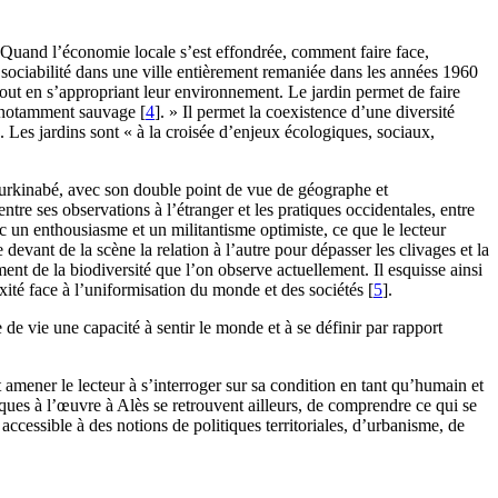
té. Quand l’économie locale s’est effondrée, comment faire face,
e sociabilité dans une ville entièrement remaniée dans les années 1960
out en s’appropriant leur environnement. Le jardin permet de faire
es, notamment sauvage
[
4
]
. » Il permet la coexistence d’une diversité
é. Les jardins sont « à la croisée d’enjeux écologiques, sociaux,
-burkinabé, avec son double point de vue de géographe et
ntre ses observations à l’étranger et les pratiques occidentales, entre
ec un enthousiasme et un militantisme optimiste, ce que le lecteur
 devant de la scène la relation à l’autre pour dépasser les clivages et la
ent de la biodiversité que l’on observe actuellement. Il esquisse ainsi
lexité face à l’uniformisation du monde et des sociétés
[
5
]
.
de vie une capacité à sentir le monde et à se définir par rapport
t amener le lecteur à s’interroger sur sa condition en tant qu’humain et
ques à l’œuvre à Alès se retrouvent ailleurs, de comprendre ce qui se
accessible à des notions de politiques territoriales, d’urbanisme, de