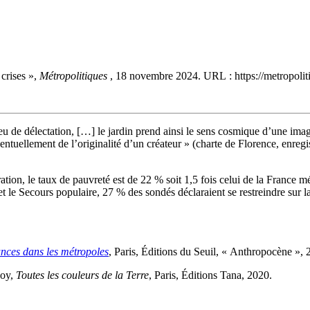
 crises »,
Métropolitiques
, 18 novembre 2024. URL : https://metropoliti
e, lieu de délectation, […] le jardin prend ainsi le sens cosmique d’une 
ntuellement de l’originalité d’un créateur » (charte de Florence, enregi
on, le taux de pauvreté est de 22 % soit 1,5 fois celui de la France métr
 le Secours populaire, 27 % des sondés déclaraient se restreindre sur l
tances dans les métropoles
, Paris, Éditions du Seuil, « Anthropocène », 
woy,
Toutes les couleurs de la Terre
, Paris, Éditions Tana, 2020.