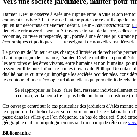
Vers une société jardinière, militer pour un
Damien Deville observe à Alès une rupture entre la ville et son territo
comment survivre ? La thèse de l’auteur porte sur ce qu’il appelle une 
qui en fait désormais cruellement défaut. Leur «
reterrestrialisation
[
3
lien et de retrouver du sens. « À travers le travail de la terre, celles
reconnue, cultivée et respectée, qui, portée à une échelle plus grande p
économiques et politiques […], renseignant de nouvelles manières de fa
Le parcours de l’auteur et ses champs d’intérêt et de recherche perme
d’anthropologue de la nature, Damien Deville mobilise la pluralité de se
les territoires et les êtres vivants, entre humains et non-humains, pou
ressent en filigrane. Influencé par les travaux de Philippe Descola et d’
dualité nature-culture qui imprègne les sociétés occidentales, considér
les contours d’une « écologie relationnelle » qui permettrait de rebâtir
Se réapproprier les lieux, faire lien, ressentir individuellemen
à celui-ci, voilà peut-être la plus belle politique à construire (p. 
Cet ouvrage centré sur le cas particulier des jardiniers d’Alès montre c
le rapport qu’il entretient avec son environnement. Ce « laboratoire d
passe dans les villes que l’on fréquente, en bas de chez soi. Situé entre 
géographie et d’anthropologie en ouvrant un champ de référence
vers
Bibliographie