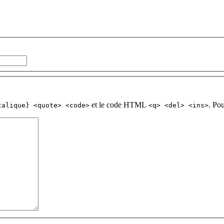
et le code HTML
. Po
talique} <quote> <code>
<q> <del> <ins>