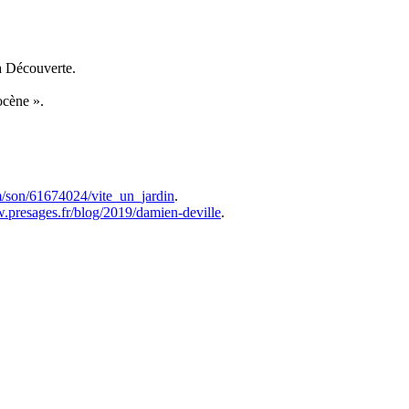
La Découverte.
ocène ».
m/son/61674024/vite_un_jardin
.
.presages.fr/blog/2019/damien-deville
.