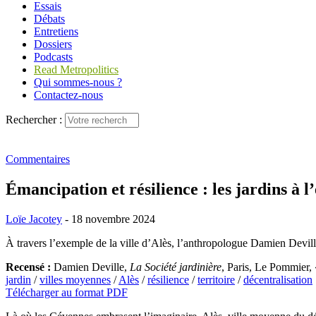
Essais
Débats
Entretiens
Dossiers
Podcasts
Read Metropolitics
Qui sommes-nous ?
Contactez-nous
Rechercher :
Commentaires
Émancipation et résilience : les jardins à l
Loïe Jacotey
- 18 novembre 2024
À travers l’exemple de la ville d’Alès, l’anthropologue Damien Deville 
Recensé :
Damien Deville,
La Société jardinière
, Paris, Le Pommier,
jardin
/
villes moyennes
/
Alès
/
résilience
/
territoire
/
décentralisation
Télécharger au format PDF