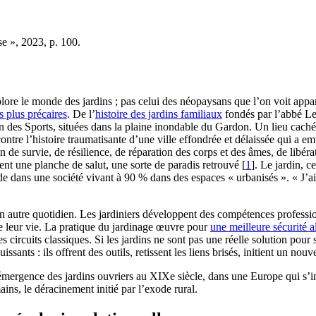
e », 2023, p. 100.
lore le monde des jardins ; pas celui des néopaysans que l’on voit appara
s plus précaires
. De l’
histoire des jardins familiaux
fondés par l’abbé Le
n des Sports, situées dans la plaine inondable du Gardon. Un lieu caché e
ontre l’histoire traumatisante d’une ville effondrée et délaissée qui a e
un de survie, de résilience, de réparation des corps et des âmes, de libér
uent une planche de salut, une sorte de paradis retrouvé
[
1
]
. Le jardin, 
nde dans une société vivant à 90 % dans des espaces « urbanisés ». « J’a
n autre quotidien. Les jardiniers développent des compétences professionn
 de leur vie. La pratique du jardinage œuvre pour
une meilleure sécurité a
s circuits classiques. Si les jardins ne sont pas une réelle solution pour
sants : ils offrent des outils, retissent les liens brisés, initient un nouv
 l’émergence des jardins ouvriers au XIXe siècle, dans une Europe qui s’
ns, le déracinement initié par l’exode rural.