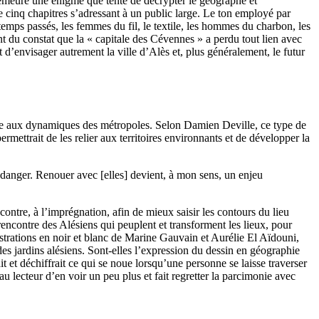
demeure une énigme que tente de décrypter le géographe et
cinq chapitres s’adressant à un public large. Le ton employé par
s temps passés, les femmes du fil, le textile, les hommes du charbon, les
t du constat que la « capitale des Cévennes » a perdu tout lien avec
et d’envisager autrement la ville d’Alès et, plus généralement, le futur
age aux dynamiques des métropoles. Selon Damien Deville, ce type de
mettrait de les relier aux territoires environnants et de développer la
en danger. Renouer avec [elles] devient, à mon sens, un enjeu
ntre, à l’imprégnation, afin de mieux saisir les contours du lieu
encontre des Alésiens qui peuplent et transforment les lieux, pour
illustrations en noir et blanc de Marine Gauvain et Aurélie El Aïdouni,
des jardins alésiens. Sont-elles l’expression du dessin en géographie
ait et déchiffrait ce qui se noue lorsqu’une personne se laisse traverser
u lecteur d’en voir un peu plus et fait regretter la parcimonie avec