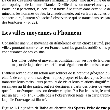
Là où les Cévennes embrasent l’imaginaire, Alès, ville moyenne du dép
anthropologue de la nature Damien Deville dans son nouvel ouvrage
l’auteur est personnel, le lecteur est invité à le suivre dans cette vill
mineurs, les hommes du feu, la chaudronnerie, ont vu leurs activités b
son territoire, l’auteur s’attache à observer ce qui se trame dans ses ja
des territoires » (p. 22).
Les villes moyennes à l’honneur
Considérer une ville moyenne en déshérence est un choix assumé, pre
villes, pourtant nombreuses en France, sont les grandes oubliées des po
connaissance de ses voisins.
Les villes petites et moyennes constituent un vestige de la diver
majeur de la justice territoriale mais également de la mise en ava
L’auteur revendique un retour aux sources de la pratique géographique
étudié, de comprendre ses dynamiques propres et les décrypter. Son ouv
transcrire leurs récits, leurs parcours de vie et leurs relations singuli
essaimées au fil des pages, ont été dessinées à partir des prises de vu
que l’auteur évoque dans son dernier chapitre ? « Par le dessin, le terri
par un lieu » (p. 143). Cette ode à l’observation lente, à la cartographi
laquelle l’ouvrage est illustré.
Figure 1. Le jardin de Baba au chemin des Sports. Prise de vue p