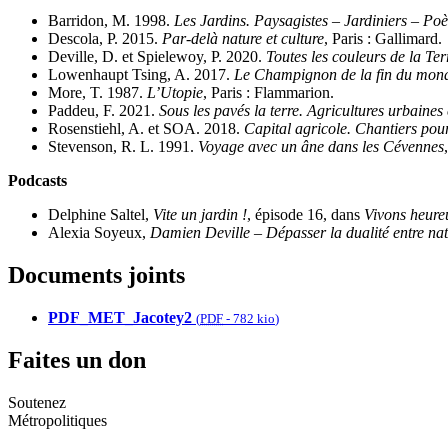
Barridon, M. 1998.
Les Jardins. Paysagistes – Jardiniers – Poè
Descola, P. 2015.
Par-delà nature et culture
, Paris : Gallimard.
Deville, D. et Spielewoy, P. 2020.
Toutes les couleurs de la Ter
Lowenhaupt Tsing, A. 2017.
Le Champignon de la fin du monde.
More, T. 1987.
L’Utopie
, Paris : Flammarion.
Paddeu, F. 2021.
Sous les pavés la terre. Agricultures urbaines
Rosenstiehl, A. et SOA. 2018.
Capital agricole. Chantiers pour
Stevenson, R. L. 1991.
Voyage avec un âne dans les Cévennes
Podcasts
Delphine Saltel,
Vite un jardin !
, épisode 16, dans
Vivons heure
Alexia Soyeux,
Damien Deville – Dépasser la dualité entre natu
Documents joints
PDF_MET_Jacotey2
(
PDF
-
782 kio
)
Faites un don
Soutenez
Métropolitiques