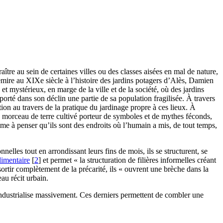
ître au sein de certaines villes ou des classes aisées en mal de nature,
mire au XIXe siècle à l’histoire des jardins potagers d’Alès, Damien
t mystérieux, en marge de la ville et de la société, où des jardins
mporté dans son déclin une partie de sa population fragilisée. À travers
ation au travers de la pratique du jardinage propre à ces lieux. À
ce morceau de terre cultivé porteur de symboles et de mythes féconds,
ime à penser qu’ils sont des endroits où l’humain a mis, de tout temps,
elles tout en arrondissant leurs fins de mois, ils se structurent, se
limentaire
[
2
]
et permet « la structuration de filières informelles créant
 sortir complètement de la précarité, ils « ouvrent une brèche dans la
eau récit urbain.
industrialise massivement. Ces derniers permettent de combler une