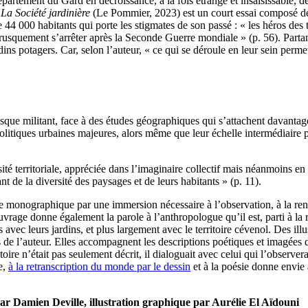
artement du Gard en décroissance, à la fois étrange et insaisissable, 
.
La Société jardinière
(Le Pommier, 2023) est un court essai composé de 
e de 44 000 habitants qui porte les stigmates de son passé : « les héros de
rusquement s’arrêter après la Seconde Guerre mondiale » (p. 56). Partan
rdins potagers. Car, selon l’auteur, « ce qui se déroule en leur sein perm
sque militant, face à des études géographiques qui s’attachent davant
litiques urbaines majeures, alors même que leur échelle intermédiaire per
sité territoriale, appréciée dans l’imaginaire collectif mais néanmoins 
nt de la diversité des paysages et de leurs habitants » (p. 11).
 monographique par une immersion nécessaire à l’observation, à la renco
rage donne également la parole à l’anthropologue qu’il est, parti à la r
ères avec leurs jardins, et plus largement avec le territoire cévenol. Des 
es de l’auteur. Elles accompagnent les descriptions poétiques et imagées 
toire n’était pas seulement décrit, il dialoguait avec celui qui l’observer
e,
à la retranscription du monde par le dessin
et à la poésie donne envie a
ar Damien Deville, illustration graphique par Aurélie El Aïdouni