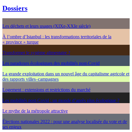
Dossiers
Les déchets et leurs usages (XIXe-XXIe siècle)
À l’ombre d’Istanbul : les transformations territoriales de la
« province » turque
Transformer le système alimentaire ?
Les paradoxes écologiques des mobilités post-Covid
La grande exploitation dans un nouvel âge du capitalisme agricole et
des rapports villes–campagnes
Logement : extensions et restrictions du marché
Les mobilités post-Covid : un monde d’après plus écologique ?
Le mythe de la métropole attractive
Élections nationales 2022 : pour une analyse localisée du vote et de
ses enjeux