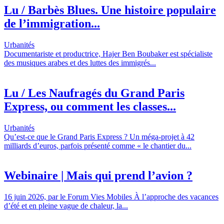
Lu / Barbès Blues. Une histoire populaire
de l’immigration...
Urbanités
Documentariste et productrice, Hajer Ben Boubaker est spécialiste
des musiques arabes et des luttes des immigrés...
Lu / Les Naufragés du Grand Paris
Express, ou comment les classes...
Urbanités
Qu’est-ce que le Grand Paris Express ? Un méga-projet à 42
milliards d’euros, parfois présenté comme « le chantier du...
Webinaire | Mais qui prend l’avion ?
16 juin 2026, par le Forum Vies Mobiles À l’approche des vacances
d’été et en pleine vague de chaleur, la...