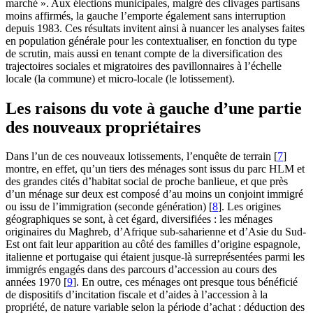
marché ». Aux élections municipales, malgré des clivages partisans
moins affirmés, la gauche l’emporte également sans interruption
depuis 1983. Ces résultats invitent ainsi à nuancer les analyses faites
en population générale pour les contextualiser, en fonction du type
de scrutin, mais aussi en tenant compte de la diversification des
trajectoires sociales et migratoires des pavillonnaires à l’échelle
locale (la commune) et micro-locale (le lotissement).
Les raisons du vote à gauche d’une partie
des nouveaux propriétaires
Dans l’un de ces nouveaux lotissements, l’enquête de terrain
[
7
]
montre, en effet, qu’un tiers des ménages sont issus du parc HLM et
des grandes cités d’habitat social de proche banlieue, et que près
d’un ménage sur deux est composé d’au moins un conjoint immigré
ou issu de l’immigration (seconde génération)
[
8
]
. Les origines
géographiques se sont, à cet égard, diversifiées : les ménages
originaires du Maghreb, d’Afrique sub-saharienne et d’Asie du Sud-
Est ont fait leur apparition au côté des familles d’origine espagnole,
italienne et portugaise qui étaient jusque-là surreprésentées parmi les
immigrés engagés dans des parcours d’accession au cours des
années 1970
[
9
]
. En outre, ces ménages ont presque tous bénéficié
de dispositifs d’incitation fiscale et d’aides à l’accession à la
propriété, de nature variable selon la période d’achat : déduction des