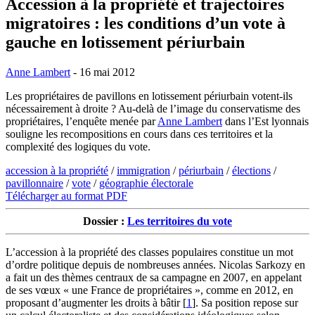
Accession à la propriété et trajectoires
migratoires : les conditions d’un vote à
gauche en lotissement périurbain
Anne Lambert
- 16 mai 2012
Les propriétaires de pavillons en lotissement périurbain votent-ils
nécessairement à droite ? Au-delà de l’image du conservatisme des
propriétaires, l’enquête menée par
Anne Lambert
dans l’Est lyonnais
souligne les recompositions en cours dans ces territoires et la
complexité des logiques du vote.
accession à la propriété
/
immigration
/
périurbain
/
élections
/
pavillonnaire
/
vote
/
géographie électorale
Télécharger au format PDF
Dossier :
Les territoires du vote
L’accession à la propriété des classes populaires constitue un mot
d’ordre politique depuis de nombreuses années. Nicolas Sarkozy en
a fait un des thèmes centraux de sa campagne en 2007, en appelant
de ses vœux « une France de propriétaires », comme en 2012, en
proposant d’augmenter les droits à bâtir
[
1
]
. Sa position repose sur