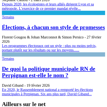
Depuis 2020, les écologistes et leurs alliés dirigent Lyon et sa
métropole. L’exercice de ce premier mandat révèle...
Terrains
Élections, à chacun son style de promesses
Florent Gougou & Johan Marconnot & Simon Persico
- 27 février
2026
Les programmes électoraux ont un style : plus ou moins précis,
portant plutôt sur les résultats ou sur les moyens......
Terrains
De quoi la politique municipale RN de
Perpignan est-elle le nom ?
David Giband
- 19 février 2026
En 2020, le Rassemblement national a remporté les élections
municipales à Perpignan. Six ans plus tard, David Giband...
Ailleurs sur le net