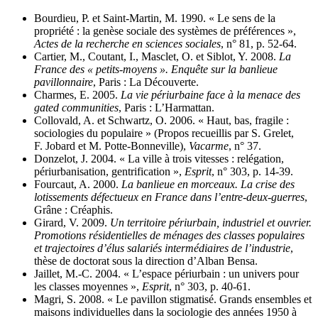
Bourdieu, P. et Saint-Martin, M. 1990. « Le sens de la
propriété : la genèse sociale des systèmes de préférences »,
Actes de la recherche en sciences sociales
, n° 81, p. 52-64.
Cartier, M., Coutant, I., Masclet, O. et Siblot, Y. 2008.
La
France des « petits-moyens ». Enquête sur la banlieue
pavillonnaire
, Paris : La Découverte.
Charmes, E. 2005.
La vie périurbaine face à la menace des
gated communities
, Paris : L’Harmattan.
Collovald, A. et Schwartz, O. 2006. « Haut, bas, fragile :
sociologies du populaire » (Propos recueillis par S. Grelet,
F. Jobard et M. Potte-Bonneville),
Vacarme
, n° 37.
Donzelot, J. 2004. « La ville à trois vitesses : relégation,
périurbanisation, gentrification »,
Esprit
, n° 303, p. 14-39.
Fourcaut, A. 2000.
La banlieue en morceaux. La crise des
lotissements défectueux en France dans l’entre-deux-guerres
,
Grâne : Créaphis.
Girard, V. 2009.
Un territoire périurbain, industriel et ouvrier.
Promotions résidentielles de ménages des classes populaires
et trajectoires d’élus salariés intermédiaires de l’industrie
,
thèse de doctorat sous la direction d’Alban Bensa.
Jaillet, M.-C. 2004. « L’espace périurbain : un univers pour
les classes moyennes »,
Esprit
, n° 303, p. 40-61.
Magri, S. 2008. « Le pavillon stigmatisé. Grands ensembles et
maisons individuelles dans la sociologie des années 1950 à