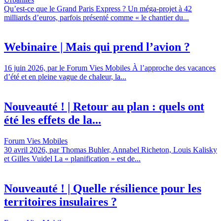
Qu’est-ce que le Grand Paris Express ? Un méga-projet à 42
milliards d’euros, parfois présenté comme « le chantier du...
Webinaire | Mais qui prend l’avion ?
16 juin 2026, par le Forum Vies Mobiles À l’approche des vacances
d’été et en pleine vague de chaleur, la...
Nouveauté ! | Retour au plan : quels ont
été les effets de la...
Forum Vies Mobiles
30 avril 2026, par Thomas Buhler, Annabel Richeton, Louis Kalisky
et Gilles Vuidel La « planification » est de...
Nouveauté ! | Quelle résilience pour les
territoires insulaires ?