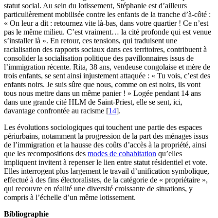
statut social. Au sein du lotissement, Stéphanie est d’ailleurs
particulièrement mobilisée contre les enfants de la tranche d’à-côté :
« On leur a dit : retournez vite là-bas, dans votre quartier ! Ce n’est
pas le même milieu. C’est vraiment… la cité profonde qui est venue
s’installer là ». En retour, ces tensions, qui traduisent une
racialisation des rapports sociaux dans ces territoires, contribuent à
consolider la socialisation politique des pavillonnaires issus de
l’immigration récente. Rita, 38 ans, vendeuse congolaise et mère de
trois enfants, se sent ainsi injustement attaquée : « Tu vois, c’est des
enfants noirs. Je suis sûre que nous, comme on est noirs, ils vont
tous nous mettre dans un même panier ! » Logée pendant 14 ans
dans une grande cité HLM de Saint-Priest, elle se sent, ici,
davantage confrontée au racisme
[
14
]
.
Les évolutions sociologiques qui touchent une partie des espaces
périurbains, notamment la progression de la part des ménages issus
de l’immigration et la hausse des coûts d’accès à la propriété, ainsi
que les recompositions des
modes de cohabitation
qu’elles
impliquent invitent à repenser le lien entre statut résidentiel et vote.
Elles interrogent plus largement le travail d’unification symbolique,
effectué à des fins électoralistes, de la catégorie de « propriétaire »,
qui recouvre en réalité une diversité croissante de situations, y
compris à l’échelle d’un même lotissement.
Bibliographie