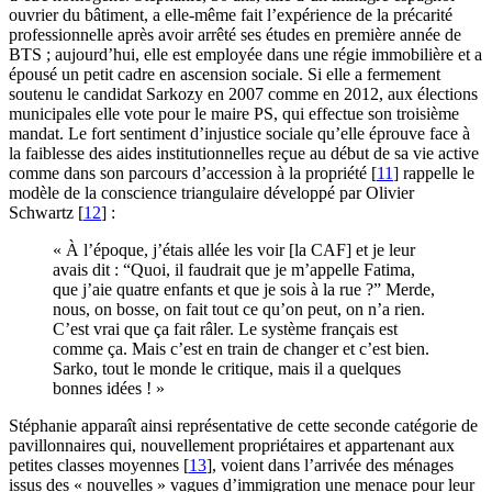
ouvrier du bâtiment, a elle-même fait l’expérience de la précarité
professionnelle après avoir arrêté ses études en première année de
BTS ; aujourd’hui, elle est employée dans une régie immobilière et a
épousé un petit cadre en ascension sociale. Si elle a fermement
soutenu le candidat Sarkozy en 2007 comme en 2012, aux élections
municipales elle vote pour le maire PS, qui effectue son troisième
mandat. Le fort sentiment d’injustice sociale qu’elle éprouve face à
la faiblesse des aides institutionnelles reçue au début de sa vie active
comme dans son parcours d’accession à la propriété
[
11
]
rappelle le
modèle de la conscience triangulaire développé par Olivier
Schwartz
[
12
]
:
« À l’époque, j’étais allée les voir [la CAF] et je leur
avais dit : “Quoi, il faudrait que je m’appelle Fatima,
que j’aie quatre enfants et que je sois à la rue ?” Merde,
nous, on bosse, on fait tout ce qu’on peut, on n’a rien.
C’est vrai que ça fait râler. Le système français est
comme ça. Mais c’est en train de changer et c’est bien.
Sarko, tout le monde le critique, mais il a quelques
bonnes idées ! »
Stéphanie apparaît ainsi représentative de cette seconde catégorie de
pavillonnaires qui, nouvellement propriétaires et appartenant aux
petites classes moyennes
[
13
]
, voient dans l’arrivée des ménages
issus des « nouvelles » vagues d’immigration une menace pour leur