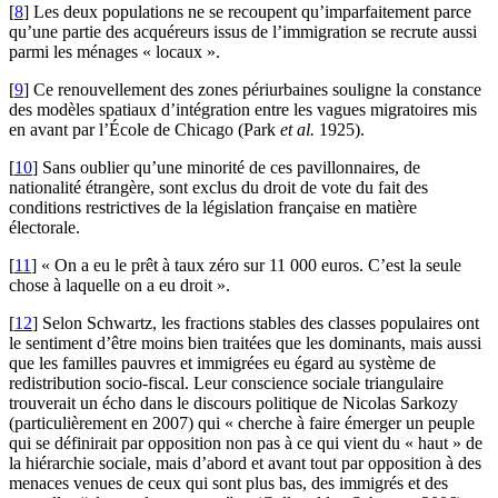
[
8
]
Les deux populations ne se recoupent qu’imparfaitement parce
qu’une partie des acquéreurs issus de l’immigration se recrute aussi
parmi les ménages « locaux ».
[
9
]
Ce renouvellement des zones périurbaines souligne la constance
des modèles spatiaux d’intégration entre les vagues migratoires mis
en avant par l’École de Chicago (Park
et al.
1925).
[
10
]
Sans oublier qu’une minorité de ces pavillonnaires, de
nationalité étrangère, sont exclus du droit de vote du fait des
conditions restrictives de la législation française en matière
électorale.
[
11
]
« On a eu le prêt à taux zéro sur 11 000 euros. C’est la seule
chose à laquelle on a eu droit ».
[
12
]
Selon Schwartz, les fractions stables des classes populaires ont
le sentiment d’être moins bien traitées que les dominants, mais aussi
que les familles pauvres et immigrées eu égard au système de
redistribution socio-fiscal. Leur conscience sociale triangulaire
trouverait un écho dans le discours politique de Nicolas Sarkozy
(particulièrement en 2007) qui « cherche à faire émerger un peuple
qui se définirait par opposition non pas à ce qui vient du « haut » de
la hiérarchie sociale, mais d’abord et avant tout par opposition à des
menaces venues de ceux qui sont plus bas, des immigrés et des