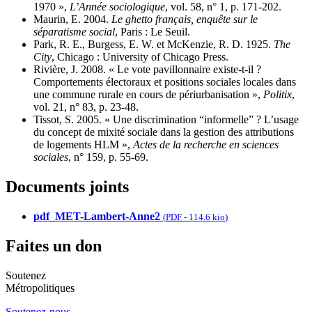
1970 »,
L’Année sociologique
, vol. 58, n° 1, p. 171-202.
Maurin, E. 2004.
Le ghetto français, enquête sur le
séparatisme social
, Paris : Le Seuil.
Park, R. E., Burgess, E. W. et McKenzie, R. D. 1925.
The
City
, Chicago : University of Chicago Press.
Rivière, J. 2008. « Le vote pavillonnaire existe-t-il ?
Comportements électoraux et positions sociales locales dans
une commune rurale en cours de périurbanisation »,
Politix
,
vol. 21, n° 83, p. 23-48.
Tissot, S. 2005. « Une discrimination “informelle” ? L’usage
du concept de mixité sociale dans la gestion des attributions
de logements HLM »,
Actes de la recherche en sciences
sociales
, n° 159, p. 55-69.
Documents joints
pdf_MET-Lambert-Anne2
(
PDF
-
114.6 kio
)
Faites un don
Soutenez
Métropolitiques
Soutenez-nous