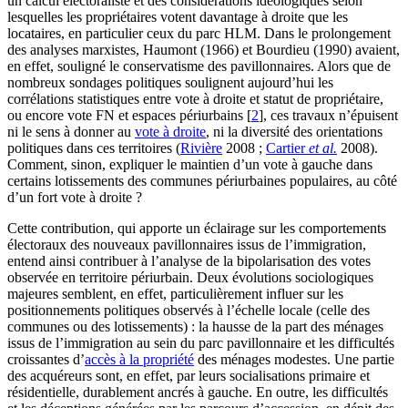
un calcul électoraliste et des considérations idéologiques selon
lesquelles les propriétaires votent davantage à droite que les
locataires, en particulier ceux du parc HLM. Dans le prolongement
des analyses marxistes, Haumont (1966) et Bourdieu (1990) avaient,
en effet, souligné le conservatisme des pavillonnaires. Alors que de
nombreux sondages politiques soulignent aujourd’hui les
corrélations statistiques entre vote à droite et statut de propriétaire,
ou encore vote FN et espaces périurbains
[
2
]
, ces travaux n’épuisent
ni le sens à donner au
vote à droite
, ni la diversité des orientations
politiques dans ces territoires (
Rivière
2008 ;
Cartier
et al.
2008).
Comment, sinon, expliquer le maintien d’un vote à gauche dans
certains lotissements des communes périurbaines populaires, au côté
d’un fort vote à droite ?
Cette contribution, qui apporte un éclairage sur les comportements
électoraux des nouveaux pavillonnaires issus de l’immigration,
entend ainsi contribuer à l’analyse de la bipolarisation des votes
observée en territoire périurbain. Deux évolutions sociologiques
majeures semblent, en effet, particulièrement influer sur les
positionnements politiques observés à l’échelle locale (celle des
communes ou des lotissements) : la hausse de la part des ménages
issus de l’immigration au sein du parc pavillonnaire et les difficultés
croissantes d’
accès à la propriété
des ménages modestes. Une partie
des acquéreurs sont, en effet, par leurs socialisations primaire et
résidentielle, durablement ancrés à gauche. En outre, les difficultés