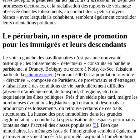
et les déceptions générées par les parcours d’accession, en dépit des
promesses électorales, et la racialisation des rapports de voisinage
observée dans les lotissements, au contact des « petits-moyens
blancs » avec lesquels ils cohabitent, semblent également consolider
leurs orientations politiques.
Le périurbain, un espace de promotion
pour les immigrés et leurs descendants
Le vote à gauche des pavillonnaires n’est pas une nouveauté
historique : les lotissements « défectueux » construits en banlieue
parisienne, à Drancy, Bobigny ou encore à Noisy-le-Sec, faisaient
partie de la
ceinture rouge
(Fourcaut 2000). La population ouvrière
« déracinée », composée de Parisiens, de provinciaux et d’étrangers,
y faisait face à des conditions de vie particulièrement difficiles
(absence d’aménagement, de transport, d’hygiène, etc.) qui
inquiétaient les élites politiques. Près d’un siècle plus tard, malgré les
nombreuses évolutions législatives qui encadrent désormais la
production des lotissements, on retrouve certains de ces traits
structurants. La hausse des prix immobiliers dans les grandes
agglomérations a conduit à la spécialisation des espaces périurbains
lointains dans l’accueil des classes populaires
[
3
]
. Bien que
minoritaires, les ménages issus de l’immigration semblent également
y trouver une voie d’accès à la propriété : aspirant à l’amélioration