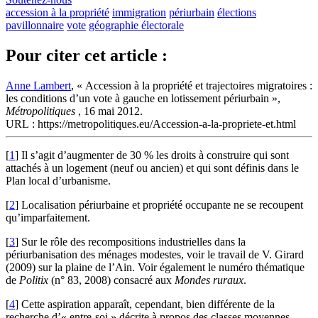
accession à la propriété
immigration
périurbain
élections
pavillonnaire
vote
géographie électorale
Pour citer cet article :
Anne Lambert
, « Accession à la propriété et trajectoires migratoires :
les conditions d’un vote à gauche en lotissement périurbain »,
Métropolitiques
, 16 mai 2012.
URL : https://metropolitiques.eu/Accession-a-la-propriete-et.html
[
1
]
Il s’agit d’augmenter de 30 % les droits à construire qui sont
attachés à un logement (neuf ou ancien) et qui sont définis dans le
Plan local d’urbanisme.
[
2
]
Localisation périurbaine et propriété occupante ne se recoupent
qu’imparfaitement.
[
3
]
Sur le rôle des recompositions industrielles dans la
périurbanisation des ménages modestes, voir le travail de V. Girard
(2009) sur la plaine de l’Ain. Voir également le numéro thématique
de
Politix
(n° 83, 2008) consacré aux
Mondes ruraux
.
[
4
]
Cette aspiration apparaît, cependant, bien différente de la
recherche d’« entre-soi » décrite à propos des classes moyennes