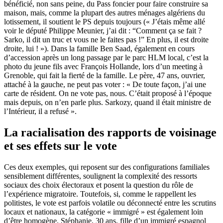
bénéficié, non sans peine, du Pass foncier pour faire construire sa
maison, mais, comme la plupart des autres ménages algériens du
lotissement, il soutient le PS depuis toujours (« J’étais même allé
voir le député Philippe Meunier, j’ai dit : “Comment ça se fait ?
Sarko, il dit un truc et vous ne le faites pas !” En plus, il est droite
droite, lui ! »). Dans la famille Ben Saad, également en cours
d’accession après un long passage par le parc HLM local, c’est la
photo du jeune fils avec François Hollande, lors d’un meeting à
Grenoble, qui fait la fierté de la famille. Le père, 47 ans, ouvrier,
attaché à la gauche, ne peut pas voter : « De toute façon, j’ai une
carte de résident. On ne vote pas, nous. C’était proposé à l’époque
mais depuis, on n’en parle plus. Sarkozy, quand il était ministre de
l’Intérieur, il a refusé ».
La racialisation des rapports de voisinage
et ses effets sur le vote
Ces deux exemples, qui reposent sur des configurations familiales
sensiblement différentes, soulignent la complexité des ressorts
sociaux des choix électoraux et posent la question du rôle de
l’expérience migratoire. Toutefois, si, comme le rappellent les
politistes, le vote est parfois volatile ou déconnecté entre les scrutins
locaux et nationaux, la catégorie « immigré » est également loin
d’être homogène. Stéphanie, 30 ans, fille d’un immigré espagnol