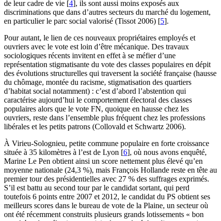
de leur cadre de vie
[
4
]
, ils sont aussi moins exposés aux
discriminations que dans d’autres secteurs du marché du logement,
en particulier le parc social valorisé (Tissot 2006)
[
5
]
.
Pour autant, le lien de ces nouveaux propriétaires employés et
ouvriers avec le vote est loin d’être mécanique. Des travaux
sociologiques récents invitent en effet à se méfier d’une
représentation stigmatisante du vote des classes populaires en dépit
des évolutions structurelles qui traversent la société française (hausse
du chômage, montée du racisme, stigmatisation des quartiers
d’habitat social notamment) : c’est d’abord l’abstention qui
caractérise aujourd’hui le comportement électoral des classes
populaires alors que le vote FN, quoique en hausse chez les
ouvriers, reste dans l’ensemble plus fréquent chez les professions
libérales et les petits patrons (Collovald et Schwartz 2006).
À Virieu-Solognieu, petite commune populaire en forte croissance
située à 35 kilomètres à l’est de Lyon
[
6
]
, où nous avons enquêté,
Marine Le Pen obtient ainsi un score nettement plus élevé qu’en
moyenne nationale (24,3 %), mais François Hollande reste en tête au
premier tour des présidentielles avec 27 % des suffrages exprimés.
S’il est battu au second tour par le candidat sortant, qui perd
toutefois 6 points entre 2007 et 2012, le candidat du PS obtient ses
meilleurs scores dans le bureau de vote de la Plaine, un secteur où
ont été récemment construits plusieurs grands lotissements « bon