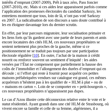
intérêts d’emprunt (2007-2009), Prêt à taux zéro, Pass foncier
(2007-2010), etc. Mais si ces aides leur apparaissent parfois comme
l’application des promesses électorales du candidat Sarkozy, les
entretiens montrent que tous, loin de là, n’ont pas voté Sarkozy
en 2007. La radicalisation de son discours a sans doute contribué à
les en éloigner davantage lors du dernier scrutin.
En effet, par leur parcours migratoire, leur socialisation primaire et
les liens forts qu’ils gardent avec une partie de leurs parents et amis
encore locataires des cités HLM, ces nouveaux propriétaires se
sentent nettement plus proches de la gauche, même si ce
positionnement ne se traduit pas toujours par une participation
électorale régulière
[
10
]
. En outre, l’achat de la maison à crédit
nourrit ou renforce souvent un sentiment d’iniquité : les aides
versées par l’État ne compensent que partiellement la hausse des
coûts de l’immobilier et l’allongement des durées d’emprunt qui en
découle ; si l’effort qui reste à fournir pour acquérir ces petites
maisons préfabriquées vendues sur catalogue est grand, ces mêmes
acquéreurs n’hésitent pas à les qualifier de « HLM à plat » ou de
« maisons en carton ». Loin de se comporter en « petit-bourgeois »,
ces nouveaux propriétaires n’apparaissent pas dupes.
Le cas d’Azou illustre cette déconnexion relative entre le vote et le
statut résidentiel. Ayant grandi dans une cité HLM de Strasbourg, où
vivent encore sa famille et celle de sa femme, algériennes, il a