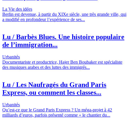
La Vie des idées
Berlin est devenue, à partir du XIXe siècle, une très grande ville, qui
a modifié en profondeur l’expérience de ses...
Lu / Barbès Blues. Une histoire populaire
de l’immigration...
Urbanités
Documentariste et productrice, Hajer Ben Boubaker est spécialiste
des musiques arabes et des luttes des immigrés...
Lu / Les Naufragés du Grand Paris
Express, ou comment les classes...
Urbanités
Qu’est-ce que le Grand Paris Express ? Un méga-projet à 42
milliards d’euros, parfois présenté comme « le chantier du...