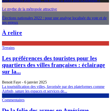
Les mobilités post-Covid : un monde d’après plus écologique ?
Le mythe de la métropole attractive
Élections nationales 2022 : pour une analyse localisée du vote et de
ses enjeux
À relire
Terrains
Les préférences des touristes pour les
quartiers des villes françaises : éclairage
sur la...
Benoit Faye
- 6 janvier 2025
La touristification des villes, favorisée par des plateformes comme
Airbnb, sature les espaces et services de...
Commentaires
De la folie des armes en Amérique