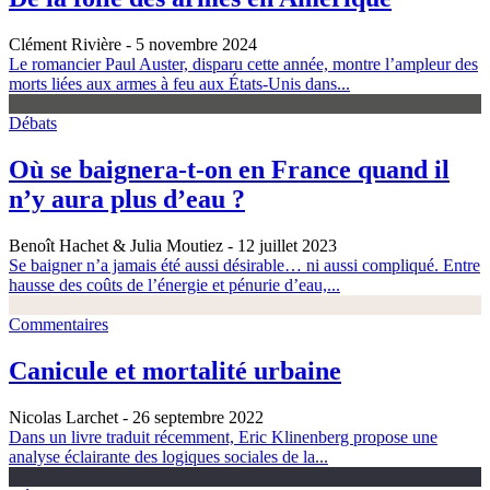
Clément Rivière
- 5 novembre 2024
Le romancier Paul Auster, disparu cette année, montre l’ampleur des
morts liées aux armes à feu aux États-Unis dans...
Débats
Où se baignera-t-on en France quand il
n’y aura plus d’eau ?
Benoît Hachet & Julia Moutiez
- 12 juillet 2023
Se baigner n’a jamais été aussi désirable… ni aussi compliqué. Entre
hausse des coûts de l’énergie et pénurie d’eau,...
Commentaires
Canicule et mortalité urbaine
Nicolas Larchet
- 26 septembre 2022
Dans un livre traduit récemment, Eric Klinenberg propose une
analyse éclairante des logiques sociales de la...