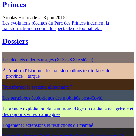
Princes
Nicolas Hourcade
- 13 juin 2016
Les évolutions récentes du Parc des Princes incarnent la
transformation en cours du spectacle de football et...
Dossiers
Les déchets et leurs usages (XIXe-XXIe siècle)
À l’ombre d’Istanbul : les transformations territoriales de la
« province » turque
Transformer le système alimentaire ?
Les paradoxes écologiques des mobilités post-Covid
La grande exploitation dans un nouvel âge du capitalisme agricole et
des rapports villes–campagnes
Logement : extensions et restrictions du marché