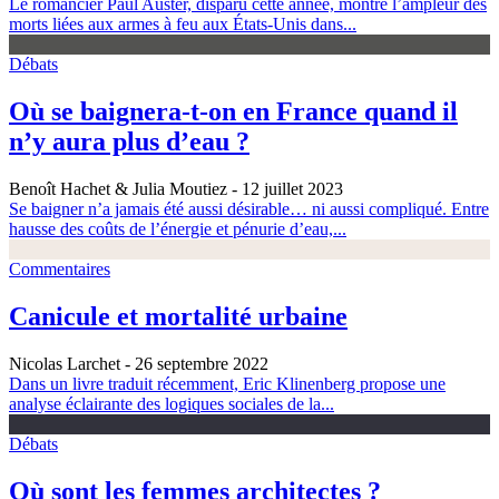
Le romancier Paul Auster, disparu cette année, montre l’ampleur des
morts liées aux armes à feu aux États-Unis dans...
Débats
Où se baignera-t-on en France quand il
n’y aura plus d’eau ?
Benoît Hachet & Julia Moutiez
- 12 juillet 2023
Se baigner n’a jamais été aussi désirable… ni aussi compliqué. Entre
hausse des coûts de l’énergie et pénurie d’eau,...
Commentaires
Canicule et mortalité urbaine
Nicolas Larchet
- 26 septembre 2022
Dans un livre traduit récemment, Eric Klinenberg propose une
analyse éclairante des logiques sociales de la...
Débats
Où sont les femmes architectes ?