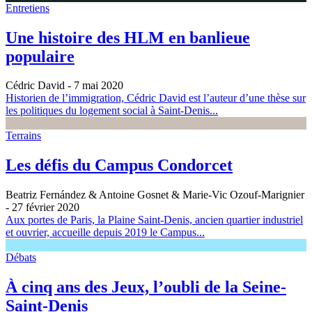
Entretiens
Une histoire des HLM en banlieue
populaire
Cédric David
- 7 mai 2020
Historien de l’immigration, Cédric David est l’auteur d’une thèse sur
les politiques du logement social à Saint-Denis...
Terrains
Les défis du Campus Condorcet
Beatriz Fernández & Antoine Gosnet & Marie-Vic Ozouf-Marignier
- 27 février 2020
Aux portes de Paris, la Plaine Saint-Denis, ancien quartier industriel
et ouvrier, accueille depuis 2019 le Campus...
Débats
À cinq ans des Jeux, l’oubli de la Seine-
Saint-Denis