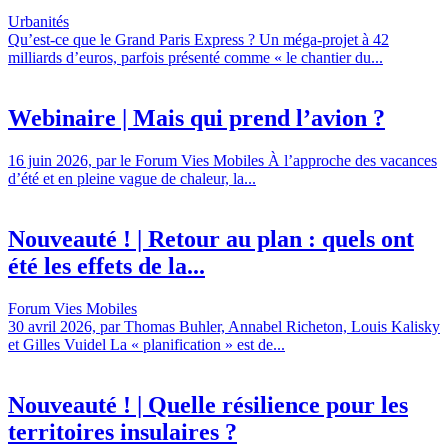
Urbanités
Qu’est-ce que le Grand Paris Express ? Un méga-projet à 42
milliards d’euros, parfois présenté comme « le chantier du...
Webinaire | Mais qui prend l’avion ?
16 juin 2026, par le Forum Vies Mobiles À l’approche des vacances
d’été et en pleine vague de chaleur, la...
Nouveauté ! | Retour au plan : quels ont
été les effets de la...
Forum Vies Mobiles
30 avril 2026, par Thomas Buhler, Annabel Richeton, Louis Kalisky
et Gilles Vuidel La « planification » est de...
Nouveauté ! | Quelle résilience pour les
territoires insulaires ?