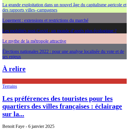
La grande exploitation dans un nouvel âge du capitalisme agricole et
des rapports villes–campagnes
Logement : extensions et restrictions du marché
Les mobilités post-Covid : un monde d’après plus écologique ?
Le mythe de la métropole attractive
Élections nationales 2022 : pour une analyse localisée du vote et de
ses enjeux
À relire
Terrains
Les préférences des touristes pour les
quartiers des villes françaises : éclairage
sur la...
Benoit Faye
- 6 janvier 2025