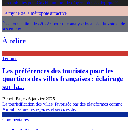
Les mobilités post-Covid : un monde d’après plus écologique ?
Le mythe de la métropole attractive
Élections nationales 2022 : pour une analyse localisée du vote et de
ses enjeux
À relire
Terrains
Les préférences des touristes pour les
quartiers des villes françaises : éclairage
sur la...
Benoit Faye
- 6 janvier 2025
La touristification des villes, favorisée par des plateformes comme
Airbnb, sature les espaces et services de...
Commentaires