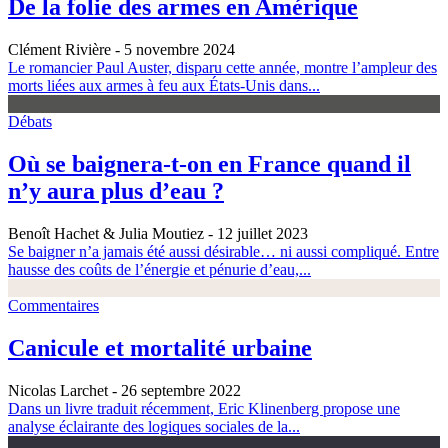
De la folie des armes en Amérique
Clément Rivière
- 5 novembre 2024
Le romancier Paul Auster, disparu cette année, montre l’ampleur des
morts liées aux armes à feu aux États-Unis dans...
Débats
Où se baignera-t-on en France quand il
n’y aura plus d’eau ?
Benoît Hachet & Julia Moutiez
- 12 juillet 2023
Se baigner n’a jamais été aussi désirable… ni aussi compliqué. Entre
hausse des coûts de l’énergie et pénurie d’eau,...
Commentaires
Canicule et mortalité urbaine
Nicolas Larchet
- 26 septembre 2022
Dans un livre traduit récemment, Eric Klinenberg propose une
analyse éclairante des logiques sociales de la...