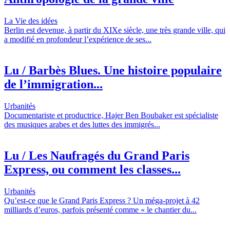
La Vie des idées
Berlin est devenue, à partir du XIXe siècle, une très grande ville, qui
a modifié en profondeur l’expérience de ses...
Lu / Barbès Blues. Une histoire populaire
de l’immigration...
Urbanités
Documentariste et productrice, Hajer Ben Boubaker est spécialiste
des musiques arabes et des luttes des immigrés...
Lu / Les Naufragés du Grand Paris
Express, ou comment les classes...
Urbanités
Qu’est-ce que le Grand Paris Express ? Un méga-projet à 42
milliards d’euros, parfois présenté comme « le chantier du...