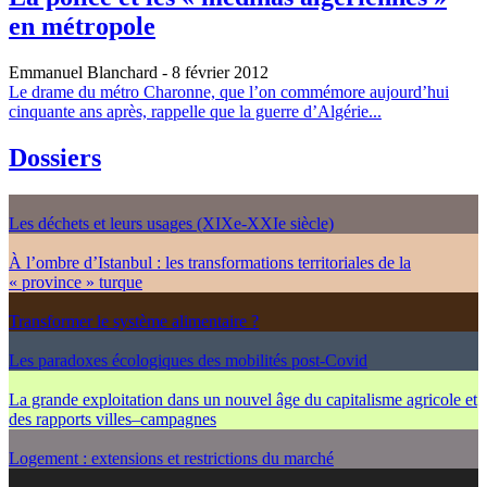
en métropole
Emmanuel Blanchard
- 8 février 2012
Le drame du métro Charonne, que l’on commémore aujourd’hui
cinquante ans après, rappelle que la guerre d’Algérie...
Dossiers
Les déchets et leurs usages (XIXe-XXIe siècle)
À l’ombre d’Istanbul : les transformations territoriales de la
« province » turque
Transformer le système alimentaire ?
Les paradoxes écologiques des mobilités post-Covid
La grande exploitation dans un nouvel âge du capitalisme agricole et
des rapports villes–campagnes
Logement : extensions et restrictions du marché