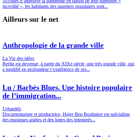
Accusés d’aggraver la pandémie en raison de leur supposée «
incivilité », les habitants des quartiers populaires sont...
Ailleurs sur le net
Anthropologie de la grande ville
La Vie des idées
Berlin est devenue, à partir du XIXe siècle, une très grande ville, qui
a modifié en profondeur l’expérience de ses...
Lu / Barbès Blues. Une histoire populaire
de l’immigration...
Urbanités
Documentariste et productrice, Hajer Ben Boubaker est spécialiste
des musiques arabes et des luttes des immigrés...