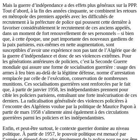
Mais la guerre d’indépendance a des effets plus généraux sur la PPP.
Tout d’abord, à la fin des années cinquante, se combinent les retours
en métropole des premiers appelés avec les difficultés de
recrutement à la préfecture de police qui poussent cette dernière à
favoriser considérablement le recrutement de ces anciens appelés,
dans un moment de fort renouvellement de ses personnels – si bien
que, à cette époque, une part importante des nouveaux gardiens de
la paix parisiens, eux-mêmes en nette augmentation, sont
susceptibles d’avoir une expérience non pas tant de l’Algérie que de
la guerre d’indépendance et donc de ses violences extrêmes. Pour
les générations antérieures de policiers, c’est la Seconde Guerre
mondiale qui assure une forme de socialisation guerrière : usage des
armes à feu bien au-delà de la légitime défense, norme d’arrestation
remplacée par celle de l’exécution, conservation de nombreuses
munitions. Ces socialisations guerrières sont renforcées par le fait
que, à partir de janvier 1958, les indépendantistes prennent pour
cible les policiers parisiens, entraînant une forte insécurisation de ces
derniers. La radicalisation généralisée des violences policières à
l’encontre des Algériens voulue par la politique de Maurice Papon à
partir de mars 1958 s’alimente ainsi également à des circulations
guerrières parmi les policiers et les indépendantistes.
Enfin, et peut-être surtout, le contexte guerrier domine au niveau
politique. À partir de 1957, le pouvoir politique est menacé par
l’armée et dépend donc plus étroitement de la police pour ne pas être