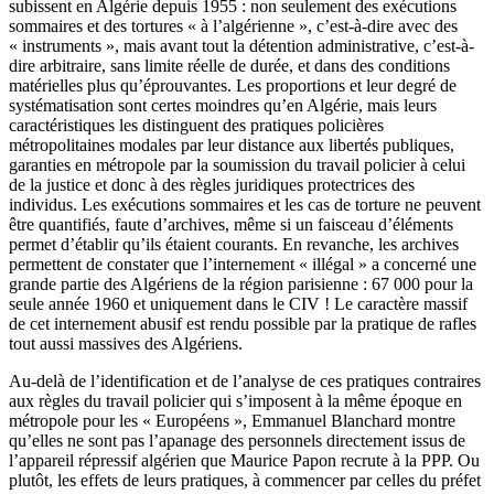
subissent en Algérie depuis 1955 : non seulement des exécutions
sommaires et des tortures « à l’algérienne », c’est-à-dire avec des
« instruments », mais avant tout la détention administrative, c’est-à-
dire arbitraire, sans limite réelle de durée, et dans des conditions
matérielles plus qu’éprouvantes. Les proportions et leur degré de
systématisation sont certes moindres qu’en Algérie, mais leurs
caractéristiques les distinguent des pratiques policières
métropolitaines modales par leur distance aux libertés publiques,
garanties en métropole par la soumission du travail policier à celui
de la justice et donc à des règles juridiques protectrices des
individus. Les exécutions sommaires et les cas de torture ne peuvent
être quantifiés, faute d’archives, même si un faisceau d’éléments
permet d’établir qu’ils étaient courants. En revanche, les archives
permettent de constater que l’internement « illégal » a concerné une
grande partie des Algériens de la région parisienne : 67 000 pour la
seule année 1960 et uniquement dans le CIV ! Le caractère massif
de cet internement abusif est rendu possible par la pratique de rafles
tout aussi massives des Algériens.
Au-delà de l’identification et de l’analyse de ces pratiques contraires
aux règles du travail policier qui s’imposent à la même époque en
métropole pour les « Européens », Emmanuel Blanchard montre
qu’elles ne sont pas l’apanage des personnels directement issus de
l’appareil répressif algérien que Maurice Papon recrute à la PPP. Ou
plutôt, les effets de leurs pratiques, à commencer par celles du préfet