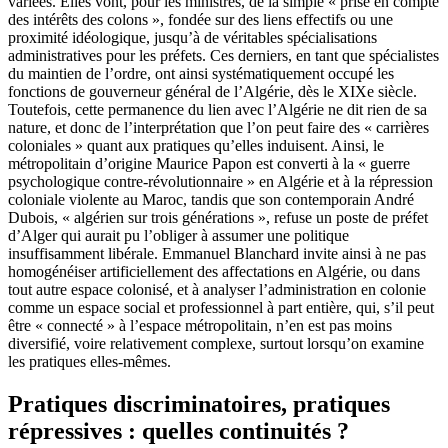
variées. Elles vont, pour les ministres, de la simple « prise en compte
des intérêts des colons », fondée sur des liens effectifs ou une
proximité idéologique, jusqu’à de véritables spécialisations
administratives pour les préfets. Ces derniers, en tant que spécialistes
du maintien de l’ordre, ont ainsi systématiquement occupé les
fonctions de gouverneur général de l’Algérie, dès le XIXe siècle.
Toutefois, cette permanence du lien avec l’Algérie ne dit rien de sa
nature, et donc de l’interprétation que l’on peut faire des « carrières
coloniales » quant aux pratiques qu’elles induisent. Ainsi, le
métropolitain d’origine Maurice Papon est converti à la « guerre
psychologique contre-révolutionnaire » en Algérie et à la répression
coloniale violente au Maroc, tandis que son contemporain André
Dubois, « algérien sur trois générations », refuse un poste de préfet
d’Alger qui aurait pu l’obliger à assumer une politique
insuffisamment libérale. Emmanuel Blanchard invite ainsi à ne pas
homogénéiser artificiellement des affectations en Algérie, ou dans
tout autre espace colonisé, et à analyser l’administration en colonie
comme un espace social et professionnel à part entière, qui, s’il peut
être « connecté » à l’espace métropolitain, n’en est pas moins
diversifié, voire relativement complexe, surtout lorsqu’on examine
les pratiques elles-mêmes.
Pratiques discriminatoires, pratiques
répressives : quelles continuités ?