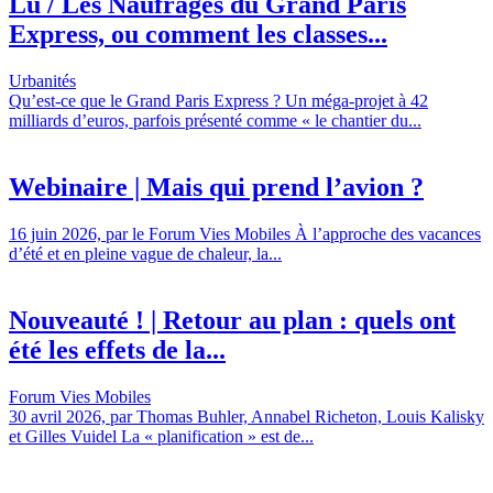
Lu / Les Naufragés du Grand Paris
Express, ou comment les classes...
Urbanités
Qu’est-ce que le Grand Paris Express ? Un méga-projet à 42
milliards d’euros, parfois présenté comme « le chantier du...
Webinaire | Mais qui prend l’avion ?
16 juin 2026, par le Forum Vies Mobiles À l’approche des vacances
d’été et en pleine vague de chaleur, la...
Nouveauté ! | Retour au plan : quels ont
été les effets de la...
Forum Vies Mobiles
30 avril 2026, par Thomas Buhler, Annabel Richeton, Louis Kalisky
et Gilles Vuidel La « planification » est de...