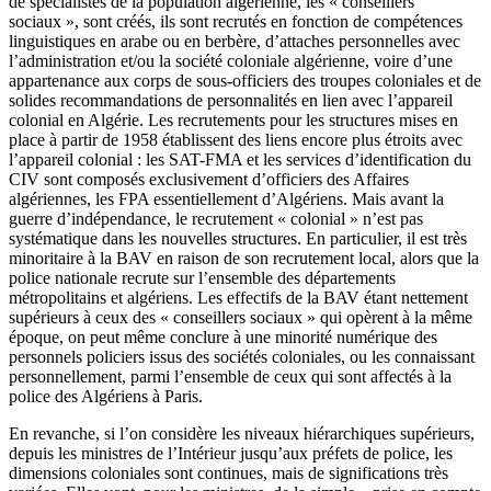
de spécialistes de la population algérienne, les « conseillers
sociaux », sont créés, ils sont recrutés en fonction de compétences
linguistiques en arabe ou en berbère, d’attaches personnelles avec
l’administration et/ou la société coloniale algérienne, voire d’une
appartenance aux corps de sous-officiers des troupes coloniales et de
solides recommandations de personnalités en lien avec l’appareil
colonial en Algérie. Les recrutements pour les structures mises en
place à partir de 1958 établissent des liens encore plus étroits avec
l’appareil colonial : les SAT-FMA et les services d’identification du
CIV sont composés exclusivement d’officiers des Affaires
algériennes, les FPA essentiellement d’Algériens. Mais avant la
guerre d’indépendance, le recrutement « colonial » n’est pas
systématique dans les nouvelles structures. En particulier, il est très
minoritaire à la BAV en raison de son recrutement local, alors que la
police nationale recrute sur l’ensemble des départements
métropolitains et algériens. Les effectifs de la BAV étant nettement
supérieurs à ceux des « conseillers sociaux » qui opèrent à la même
époque, on peut même conclure à une minorité numérique des
personnels policiers issus des sociétés coloniales, ou les connaissant
personnellement, parmi l’ensemble de ceux qui sont affectés à la
police des Algériens à Paris.
En revanche, si l’on considère les niveaux hiérarchiques supérieurs,
depuis les ministres de l’Intérieur jusqu’aux préfets de police, les
dimensions coloniales sont continues, mais de significations très