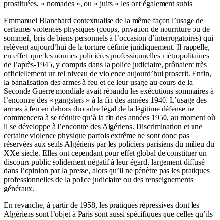
prostituées, « nomades », ou « juifs » les ont également subis.
Emmanuel Blanchard contextualise de la même façon l’usage de
certaines violences physiques (coups, privation de nourriture ou de
sommeil, bris de biens personnels à l’occasion d’interrogatoires) qui
relèvent aujourd’hui de la torture définie juridiquement. Il rappelle,
en effet, que les normes policières professionnelles métropolitaines
de l’après-1945, y compris dans la police judiciaire, prônaient très
officiellement un tel niveau de violence aujourd’hui proscrit. Enfin,
la banalisation des armes à feu et de leur usage au cours de la
Seconde Guerre mondiale avait répandu les exécutions sommaires à
l’encontre des « gangsters » à la fin des années 1940. L’usage des
armes à feu en dehors du cadre légal de la légitime défense ne
commencera à se réduire qu’à la fin des années 1950, au moment où
il se développe à l’encontre des Algériens. Discrimination et une
certaine violence physique parfois extrême ne sont donc pas
réservées aux seuls Algériens par les policiers parisiens du milieu du
XXe siècle. Elles ont cependant pour effet global de constituer un
discours public solidement négatif à leur égard, largement diffusé
dans l’opinion par la presse, alors qu’il ne pénètre pas les pratiques
professionnelles de la police judiciaire ou des renseignements
généraux.
En revanche, à partir de 1958, les pratiques répressives dont les
Algériens sont l’objet à Paris sont aussi spécifiques que celles qu’ils