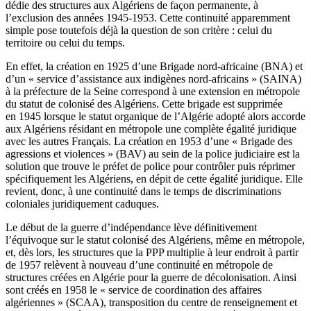
dédie des structures aux Algériens de façon permanente, à
l’exclusion des années 1945-1953. Cette continuité apparemment
simple pose toutefois déjà la question de son critère : celui du
territoire ou celui du temps.
En effet, la création en 1925 d’une Brigade nord-africaine (BNA) et
d’un « service d’assistance aux indigènes nord-africains » (SAINA)
à la préfecture de la Seine correspond à une extension en métropole
du statut de colonisé des Algériens. Cette brigade est supprimée
en 1945 lorsque le statut organique de l’Algérie adopté alors accorde
aux Algériens résidant en métropole une complète égalité juridique
avec les autres Français. La création en 1953 d’une « Brigade des
agressions et violences » (BAV) au sein de la police judiciaire est la
solution que trouve le préfet de police pour contrôler puis réprimer
spécifiquement les Algériens, en dépit de cette égalité juridique. Elle
revient, donc, à une continuité dans le temps de discriminations
coloniales juridiquement caduques.
Le début de la guerre d’indépendance lève définitivement
l’équivoque sur le statut colonisé des Algériens, même en métropole,
et, dès lors, les structures que la PPP multiplie à leur endroit à partir
de 1957 relèvent à nouveau d’une continuité en métropole de
structures créées en Algérie pour la guerre de décolonisation. Ainsi
sont créés en 1958 le « service de coordination des affaires
algériennes » (SCAA), transposition du centre de renseignement et