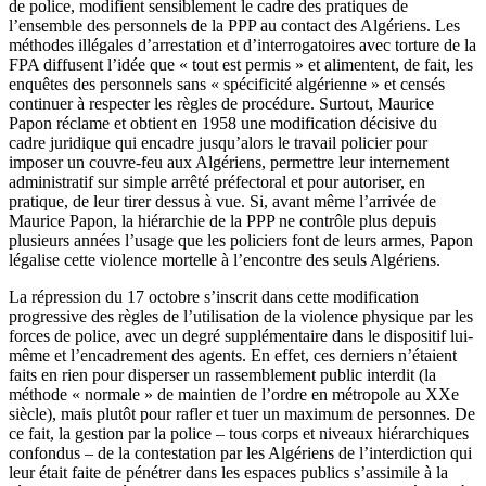
de police, modifient sensiblement le cadre des pratiques de
l’ensemble des personnels de la PPP au contact des Algériens. Les
méthodes illégales d’arrestation et d’interrogatoires avec torture de la
FPA diffusent l’idée que « tout est permis » et alimentent, de fait, les
enquêtes des personnels sans « spécificité algérienne » et censés
continuer à respecter les règles de procédure. Surtout, Maurice
Papon réclame et obtient en 1958 une modification décisive du
cadre juridique qui encadre jusqu’alors le travail policier pour
imposer un couvre-feu aux Algériens, permettre leur internement
administratif sur simple arrêté préfectoral et pour autoriser, en
pratique, de leur tirer dessus à vue. Si, avant même l’arrivée de
Maurice Papon, la hiérarchie de la PPP ne contrôle plus depuis
plusieurs années l’usage que les policiers font de leurs armes, Papon
légalise cette violence mortelle à l’encontre des seuls Algériens.
La répression du 17 octobre s’inscrit dans cette modification
progressive des règles de l’utilisation de la violence physique par les
forces de police, avec un degré supplémentaire dans le dispositif lui-
même et l’encadrement des agents. En effet, ces derniers n’étaient
faits en rien pour disperser un rassemblement public interdit (la
méthode « normale » de maintien de l’ordre en métropole au XXe
siècle), mais plutôt pour rafler et tuer un maximum de personnes. De
ce fait, la gestion par la police – tous corps et niveaux hiérarchiques
confondus – de la contestation par les Algériens de l’interdiction qui
leur était faite de pénétrer dans les espaces publics s’assimile à la