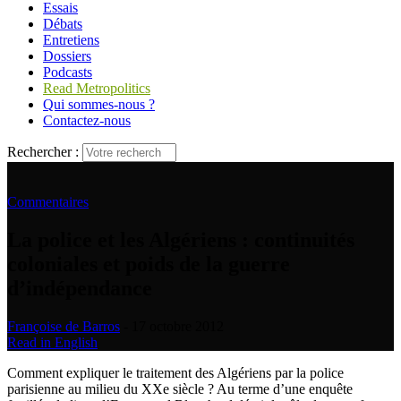
Essais
Débats
Entretiens
Dossiers
Podcasts
Read Metropolitics
Qui sommes-nous ?
Contactez-nous
Rechercher :
Commentaires
La police et les Algériens : continuités
coloniales et poids de la guerre
d’indépendance
Françoise de Barros
- 17 octobre 2012
Read in English
Comment expliquer le traitement des Algériens par la police
parisienne au milieu du XXe siècle ? Au terme d’une enquête