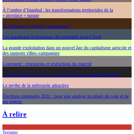
À l’ombre d’Istanbul : les transformations territoriales de la
« province » turque
Transformer le système alimentaire ?
Les paradoxes écologiques des mobilités post-Covid
La grande exploitation dans un nouvel âge du capitalisme agricole et
des rapports villes–campagnes
Logement : extensions et restrictions du marché
Les mobilités post-Covid : un monde d’après plus écologique ?
Le mythe de la métropole attractive
Élections nationales 2022 : pour une analyse localisée du vote et de
ses enjeux
À relire
Terrains