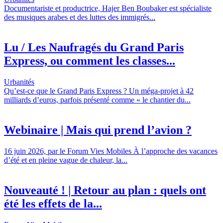
Documentariste et productrice, Hajer Ben Boubaker est spécialiste
des musiques arabes et des luttes des immigrés...
Lu / Les Naufragés du Grand Paris
Express, ou comment les classes...
Urbanités
Qu’est-ce que le Grand Paris Express ? Un méga-projet à 42
milliards d’euros, parfois présenté comme « le chantier du...
Webinaire | Mais qui prend l’avion ?
16 juin 2026, par le Forum Vies Mobiles À l’approche des vacances
d’été et en pleine vague de chaleur, la...
Nouveauté ! | Retour au plan : quels ont
été les effets de la...