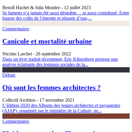
Benoît Hachet & Julia Moutiez
- 12 juillet 2023
Se baigner n’a jamais été aussi désirable… ni aussi compliqué. Entre
hausse des coûts de l’énergie et pénurie d’eau,...
Commentaires
Canicule et mortalité urbaine
Nicolas Larchet
- 26 septembre 2022
Dans un livre traduit récemment, Eric Klinenberg propose une
analyse éclairante des logiques sociales de la...
Débats
Où sont les femmes architectes ?
Collectif Architoo
- 17 novembre 2021
L’édition 2020 des Albums des jeunes architectes et paysagistes
(AJAP), organisée par le ministère de la Culture, ne...
Commentaires