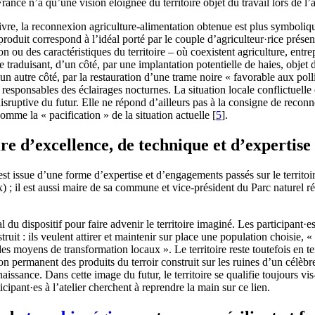
rance n’a qu’une vision éloignée du territoire objet du travail lors de l’at
survivre, la reconnexion agriculture-alimentation obtenue est plus symboli
 produit correspond à l’idéal porté par le couple d’agriculteur·rice prése
n ou des caractéristiques du territoire – où coexistent agriculture, entre
e traduisant, d’un côté, par une implantation potentielle de haies, objet d
 autre côté, par la restauration d’une trame noire « favorable aux polli
 responsables des éclairages nocturnes. La situation locale conflictuelle 
disruptive du futur. Elle ne répond d’ailleurs pas à la consigne de reco
comme la « pacification » de la situation actuelle
[
5
]
.
ire d’excellence, de technique et d’expertise
st issue d’une forme d’expertise et d’engagements passés sur le territoir
raux) ; il est aussi maire de sa commune et vice-président du Parc nature
 du dispositif pour faire advenir le territoire imaginé. Les participant·
ruit : ils veulent attirer et maintenir sur place une population choisie, 
s moyens de transformation locaux ». Le territoire reste toutefois en t
on permanent des produits du terroir construit sur les ruines d’un célèbr
naissance. Dans cette image du futur, le territoire se qualifie toujours v
cipant·es à l’atelier cherchent à reprendre la main sur ce lien.