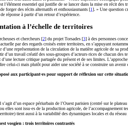
l’élément essentiel qui justifie de se lancer dans la mise en récit des t
de forger des récits alternatifs et enthousiasmants
[
1
]
. » Une question cr
t de réponse à partir d’un retour d’expérience.
ation à l’échelle de territoires
rcheuses et chercheurs
[
2
]
du projet Torsades
[
3
]
à des personnes concer
on actuelle par des regards croisés entre territoires, en s’appuyant notam
ir d’une représentation de la circulation de la matière agricole de sa pro
tir d’un travail créatif des sous-groupes d’acteurs·rices de chacun des ter
 d’une lecture critique partagée du présent et de ses limites. L’approche
édire celui-ci mais plutôt pour aider une société à se construire un aveni
osé aux participant·es pour support de réflexion sur cette situatio
Il s’agit d’un espace périurbain de l’Ouest parisien (centré sur le plateau
 ils ou elles sont issu·es de la production agricole, de l’accompagnement 
erritoire) tient aussi à la variabilité des dynamiques locales et du réseau
est vosgien : trois territoires contrastés