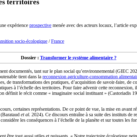
s territoires
’une expérience
prospective
menée avec des acteurs locaux, l’article explor
ansition socio-écologique
/
France
Dossier :
Transformer le système alimentaire ?
ment documentés, tant sur le plan social qu’environnemental (GIEC 2022
outenable tient dans la
reconnexion agriculture-consommation alimentai
elles, de transformations des pratiques, d’acquisition de savoir-faire, d
ques à l’échelle des territoires. Pour faire advenir cette reconnexion, i
l’on définit le récit comme « imaginaire social instituant » (Castoriadis 
iscours, certaines représentations. De ce point de vue, la mise en avant 
e (Barataud
et al.
2024). Ce discours entraîne à sa suite des instituts de r
considère les conséquences à l’échelle de la planète et sur toutes les for
nt être tout aussi utiles et puissants. « Notre trajectoire écologique p