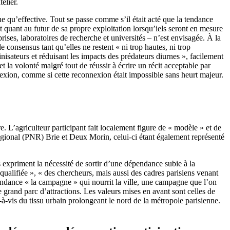
elier.
que qu’effective. Tout se passe comme s’il était acté que la tendance
nt quant au futur de sa propre exploitation lorsqu’iels seront en mesure
prises, laboratoires de recherche et universités – n’est envisagée. À la
e consensus tant qu’elles ne restent « ni trop hautes, ni trop
nisateurs et réduisant les impacts des prédateurs diurnes », facilement
et la volonté malgré tout de réussir à écrire un récit acceptable par
nnexion, comme si cette reconnexion était impossible sans heurt majeur.
e. L’agriculteur participant fait localement figure de « modèle » et de
l régional (PNR) Brie et Deux Morin, celui-ci étant également représenté
es expriment la nécessité de sortir d’une dépendance subie à la
« qualifiée », « des chercheurs, mais aussi des cadres parisiens venant
endance « la campagne » qui nourrit la ville, une campagne que l’on
e grand parc d’attractions. Les valeurs mises en avant sont celles de
is-à-vis du tissu urbain prolongeant le nord de la métropole parisienne.