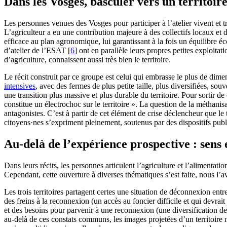
Dans les Vosges, basculer vers un territoir
Les personnes venues des Vosges pour participer à l’atelier vivent et tr
L’agriculteur a eu une contribution majeure à des collectifs locaux et 
efficace au plan agronomique, lui garantissant à la fois un équilibre éc
d’atelier de l’ESAT
[
6
]
ont en parallèle leurs propres petites exploitat
d’agriculture, connaissent aussi très bien le territoire.
Le récit construit par ce groupe est celui qui embrasse le plus de dim
intensives
, avec des fermes de plus petite taille, plus diversifiées, so
une transition plus massive et plus durable du territoire. Pour sortir d
constitue un électrochoc sur le territoire ». La question de la méthan
antagonistes. C’est à partir de cet élément de crise déclencheur que le 
citoyens·nes s’expriment pleinement, soutenus par des dispositifs publi
Au-delà de l’expérience prospective : sens 
Dans leurs récits, les personnes articulent l’agriculture et l’alimentat
Cependant, cette ouverture à diverses thématiques s’est faite, nous l’av
Les trois territoires partagent certes une situation de déconnexion ent
des freins à la reconnexion (un accès au foncier difficile et qui devra
et des besoins pour parvenir à une reconnexion (une diversification d
au-delà de ces constats communs, les images projetées d’un territoire mi