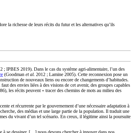
e la richesse de leurs récits du futur et les alternatives qu’ils
 ; IPBES 2019). Dans le cas du système agri-alimentaire, l’un des
re
(Goodman
et al.
2012 ; Lamine 2005). Cette reconnexion pose un
e construction de nouveaux liens ou encore de changements d’habitudes.
l faut des envies liées à des visions de cet avenir, des groupes capables
1986), les récits peuvent « tracer des chemins de mots au milieu des
récente et récurrente par le gouvernement d’une nécessaire adaptation à
echerche, des médias et une large partie de la population. Il traduit une
mes du vivant d’un tel scénario. En creux, il légitime ainsi la poursuite
eine à se dessiner. […] nous devons chercher à innover dans nos