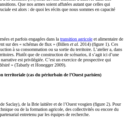
ransitions. Que nos armes soient affutées autant que celles qui
uciale est alors : de quoi les récits que nous sommes en capacité
nées et parfois engagées dans la
transition agricole
et alimentaire de
ment sur des « schémas de flux » (Billen
et al.
2014) (figure 1). Ces
duction à sa consommation ou sa sortie du territoire. L’atelier a, dans
ritoires. Plutôt que de construction de scénarios, il s’agit ici d’une
 narrative est privilégiée. C’est un exercice de prospective qui
r désiré » (Tabarly et Honegger 2009).
n territoriale (cas du périurbain de l’Ouest parisien)
 de Saclay), de la Brie laitière et de l’Ouest vosgien (figure 2). Pour
technique ou de la formation agricole, des collectivités ou encore du
 partenarial entretenu par les équipes de recherche.