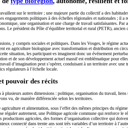
e de
type biorégion
, autonome, résilient et 
availlent sur le territoire ; une majeure partie du collectif a des habitu
des engagements politiques à des échelles régionales et nationales ; il a
onomique, une organisation et une charge de travail satisfaisantes. Par ai
ions. Le président du Pôle d’équilibre territorial et rural (PETR), ancie
ensions, y compris sociales et politiques. Dans les Vosges, le régime ac
uvent en agriculture biologique avec transformation et distribution en ci
e cette situation, les participant·es imaginent donc un événement perturbat
isation et de son développement actuel massif est emblématique pour elle
travail d’imagination peut s’opérer, conduisant à un territoire avec une t
cs régulateurs à l’échelle locale.
et pouvoir des récits
ion à plusieurs autres dimensions : politique, organisation du travail, li
ons vu, de manière différenciée selon les territoires.
re agriculture et alimentation, sous l’effet des mêmes principes du régim
it se réguler autrement, une Politique agricole commune qui renforce le 
es productions agricoles, des formes d’organisation collective qui doive
eux connecté dans trente ans sont très variables d’un territoire à l’autre