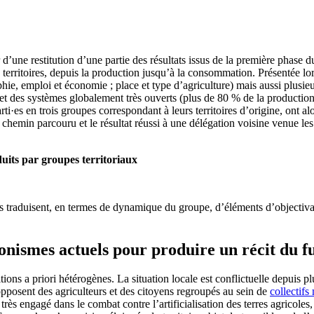
 d’une restitution d’une partie des résultats issus de la première phase d
erritoires, depuis la production jusqu’à la consommation. Présentée lors 
aphie, emploi et économie ; place et type d’agriculture) mais aussi plusie
et des systèmes globalement très ouverts (plus de 80 % de la production
arti·es en trois groupes correspondant à leurs territoires d’origine, ont al
 chemin parcouru et le résultat réussi à une délégation voisine venue les 
duits par groupes territoriaux
ls traduisent, en termes de dynamique du groupe, d’éléments d’objectiva
gonismes actuels pour produire un récit du f
tions a priori hétérogènes. La situation locale est conflictuelle depuis
posent des agriculteurs et des citoyens regroupés au sein de
collectifs 
très engagé dans le combat contre l’artificialisation des terres agricoles,