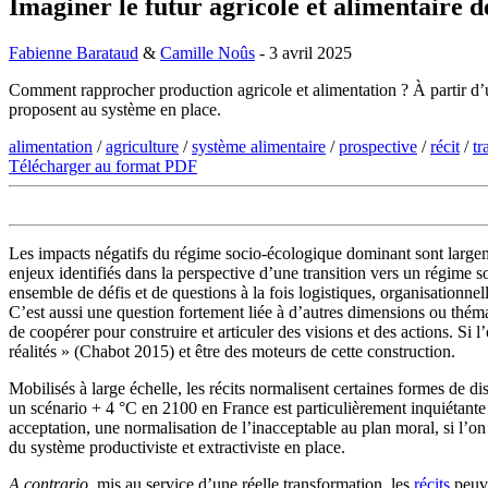
Imaginer le futur agricole et alimentaire de
Fabienne Barataud
&
Camille Noûs
- 3 avril 2025
Comment rapprocher production agricole et alimentation ? À partir d
proposent au système en place.
alimentation
/
agriculture
/
système alimentaire
/
prospective
/
récit
/
tr
Télécharger au format PDF
Les impacts négatifs du régime socio-écologique dominant sont large
enjeux identifiés dans la perspective d’une transition vers un régime s
ensemble de défis et de questions à la fois logistiques, organisationn
C’est aussi une question fortement liée à d’autres dimensions ou thémati
de coopérer pour construire et articuler des visions et des actions. Si 
réalités » (Chabot 2015) et être des moteurs de cette construction.
Mobilisés à large échelle, les récits normalisent certaines formes de d
un scénario + 4 °C en 2100 en France est particulièrement inquiétant
acceptation, une normalisation de l’inacceptable au plan moral, si l’on 
du système productiviste et extractiviste en place.
A contrario
, mis au service d’une réelle transformation, les
récits
peuve