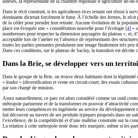
ailleurs, la représentante de la chambre régionale d’agriculture Île-de-F
Dans le récit construit, si les agriculteurs·rices restant ont réussi à 
dominante dicterait forcément le futur. À l’échelle des fermes, le récit
de la céder pour prendre leur retraite. Aucune évolution de la populatio
place est évoquée une « considération nouvelle pour l’écologie
[
4
]
» s
nombreuses pour respecter la dimension paysagère du plateau », et, d’un
acceptable lors de l’atelier en l’absence de représentants des structures
toutes les parties prenantes produisent une image finalement très peu 
Dans ces conditions, sur le plateau de Saclay, la transition est décrite 
Dans la Brie, se développer vers un territo
Dans le groupe de la Brie, on trouve deux habitants dont la légitimité e
« leader » (diversification et vente en circuit-court, des essais cultu
par son chargé de mission.
Assez naturellement, ce parc est alors considéré comme un outil central
métropole parisienne et de la transformer en pouvoir d’attractivité const
mettre leurs compétences en ingénierie au service du développement de
fait découvrir au travers de ses produits typiques proposés dans un sal
l’excellence, de la compétitivité et d’une maîtrise construite sur la con
La relation à cette métropole reste donc très marquée, même si les parti