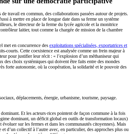
fondé sur une démocratie participative
des de travail en commun, des collaborations passées autour de projets.
 réussi à mettre en place de longue date dans sa ferme un système
lleurs, le directeur de la ferme du lycée agricole et la monitrice
n contrôleur laitier, tout comme la chargée de mission de la chambre
tuel met en concurrence des
exploitations spécialisées, exportatrices et
rcuits-courts. Cette coexistence est analysée comme un frein majeur à
eur pour justifier leur récit : « l’explosion d’un méthaniseur qui
ux des choix systémiques qui doivent être faits entre des mondes
rès forte autonomie, où la coopération, la solidarité et le pouvoir des
ens sociaux, déplacements, énergie, urbanisme, tourisme, paysage.
e dominant. Et les acteurs·rices pointent de façon commune à la fois
régime dominant, un déficit global en outils de transformation locaux)
nt évoluer sur les fermes et dans les communautés citoyennes). Mais
 et d’un collectif à l’autre avec, en particulier, des approches plus ou