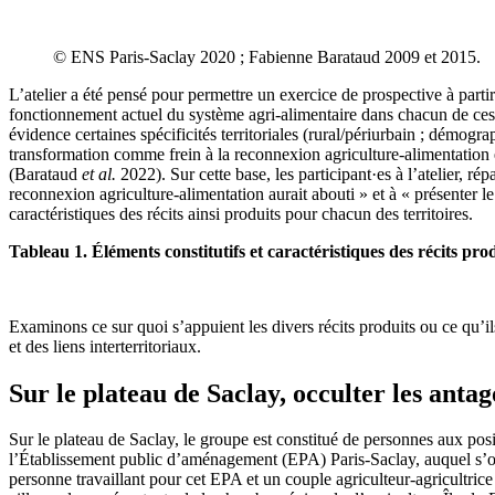
© ENS Paris-Saclay 2020 ; Fabienne Barataud 2009 et 2015.
L’atelier a été pensé pour permettre un exercice de prospective à partir
fonctionnement actuel du système agri-alimentaire dans chacun de ces t
évidence certaines spécificités territoriales (rural/périurbain ; démogr
transformation comme frein à la reconnexion agriculture-alimentation 
(Barataud
et al.
2022). Sur cette base, les participant·es à l’atelier, rép
reconnexion agriculture-alimentation aurait abouti » et à « présenter le
caractéristiques des récits ainsi produits pour chacun des territoires.
Tableau 1. Éléments constitutifs et caractéristiques des récits pro
Examinons ce sur quoi s’appuient les divers récits produits ou ce qu’i
et des liens interterritoriaux.
Sur le plateau de Saclay, occulter les anta
Sur le plateau de Saclay, le groupe est constitué de personnes aux posi
l’Établissement public d’aménagement (EPA) Paris-Saclay, auquel s’op
personne travaillant pour cet EPA et un couple agriculteur-agricultrice 