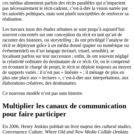
ces médias alimentent parfois des récits parallèles qui n’impactent
pas nécessairement le récit-cadrant, c’est-à-dire la vision narrée par
les autorités politiques, mais sont plutôt susceptibles de renforcer sa
réalisation.
Les travaux issus des études urbaines se sont jusqu’à aujourd’hui
souvent concentrés sur une conception du récit en tant qu’art de
raconter des histoires, ou
storytelling
; ils ont privilégié l’analyse de
récit se déployant grâce à
un
média donné (papier ou numérique ou
événementiel) ou d’
un
langage (textuel, visuel, sensible), se
focalisant parfois sur leur succession ; enfin, ils ont souvent négligé
la créativité ordinaire du destinataire de ce récit. Or, on le comprend
en écoutant le chargé de projet, le récit se déploie toujours au moyen
de supports variés ; il n’est pas « linéaire » ; il ménage de plus en
plus une place aux « lectures », c’est-à-dire aux interprétations, aux
élaborations créatives, des destinataires.
Ce nouveau modèle n’est pas sans histoire.
Multiplier les canaux de communication
pour faire participer
En 2006, Henry Jenkins publiait un livre majeur des
cultural studies
,
Convergence Culture. Where Old and New Media Collide
(Jenkins