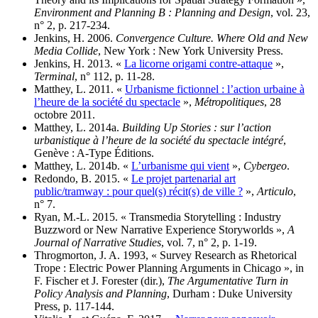
Environment and Planning B : Planning and Design
, vol. 23,
n° 2, p. 217-234.
Jenkins, H. 2006.
Convergence Culture. Where Old and New
Media Collide
, New York : New York University Press.
Jenkins, H. 2013. «
La licorne origami contre-attaque
»,
Terminal
, n° 112, p. 11-28.
Matthey, L. 2011. «
Urbanisme fictionnel : l’action urbaine à
l’heure de la société du spectacle
»,
Métropolitiques
, 28
octobre 2011.
Matthey, L. 2014a.
Building Up Stories : sur l’action
urbanistique à l’heure de la société du spectacle intégré
,
Genève : A-Type Éditions.
Matthey, L. 2014b. «
L’urbanisme qui vient
»,
Cybergeo
.
Redondo, B. 2015. «
Le projet partenarial art
public/tramway : pour quel(s) récit(s) de ville ?
»,
Articulo
,
n° 7.
Ryan, M.-L. 2015. « Transmedia Storytelling : Industry
Buzzword or New Narrative Experience Storyworlds »,
A
Journal of Narrative Studies
, vol. 7, n° 2, p. 1-19.
Throgmorton, J. A. 1993, « Survey Research as Rhetorical
Trope : Electric Power Planning Arguments in Chicago », in
F. Fischer et J. Forester (dir.),
The Argumentative Turn in
Policy Analysis and Planning
, Durham : Duke University
Press, p. 117-144.