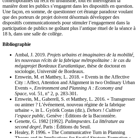
contemporaines du récit en urbanisme, tout en interrogeant la
manière dont les publics s’engagent dans les dispositifs en question.
Une façon, en somme, de questionner cet étrange paradoxe voulant
que des porteurs de projet doivent désormais développer des
dispositifs communicationnels pour stimuler l’engagement dans la
participation de publics ne goûtant plus l’antique rituel de la séance à
18 h, dans une salle de collège.
Bibliographie
Ambal, J. 2019.
Projets urbains et imaginaires de la mobilité,
les nouveaux récits de la fabrique métropolitaine : le cas du
mégaprojet Bordeaux Euratlantique
, thèse de doctorat en
sociologie, Université de Bordeaux.
Ernwein, M. et Matthey, L. 2018. « Events in the Affective
City : Affect, Attention and Alignment in two Ordinary Urban
Events »,
Environment and Planning A : Economy and
Space
, vol. 51, n° 2, p. 283-301.
Ernwein, M., Gaberell, S. et Matthey, L. 2016. « Transgresser
ou animer ? L’événement, nouveau régime de la fabrique
urbaine », in L. Györik Costas (dir.),
Dehors ! Cultiver
l’espace public
, Genève : Éditions de la Baconnière.
Genette, G. 1982 [1992].
Palimpsestes. La littérature au
second degré
, Paris : Éditions du Seuil.
Healey, P. 1996. « The Communicative Turn in Planning
Theory and its Implications for Spatial Strategy Formation »,