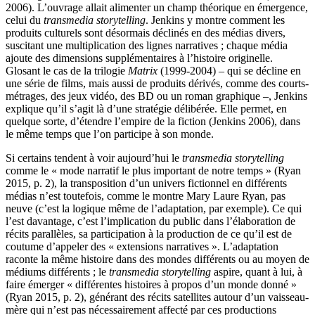
2006). L’ouvrage allait alimenter un champ théorique en émergence,
celui du
transmedia storytelling
. Jenkins y montre comment les
produits culturels sont désormais déclinés en des médias divers,
suscitant une multiplication des lignes narratives ; chaque média
ajoute des dimensions supplémentaires à l’histoire originelle.
Glosant le cas de la trilogie
Matrix
(1999-2004) – qui se décline en
une série de films, mais aussi de produits dérivés, comme des courts-
métrages, des jeux vidéo, des BD ou un roman graphique –, Jenkins
explique qu’il s’agit là d’une stratégie délibérée. Elle permet, en
quelque sorte, d’étendre l’empire de la fiction (Jenkins 2006), dans
le même temps que l’on participe à son monde.
Si certains tendent à voir aujourd’hui le
transmedia storytelling
comme le « mode narratif le plus important de notre temps » (Ryan
2015, p. 2), la transposition d’un univers fictionnel en différents
médias n’est toutefois, comme le montre Mary Laure Ryan, pas
neuve (c’est la logique même de l’adaptation, par exemple). Ce qui
l’est davantage, c’est l’implication du public dans l’élaboration de
récits parallèles, sa participation à la production de ce qu’il est de
coutume d’appeler des « extensions narratives ». L’adaptation
raconte la même histoire dans des mondes différents ou au moyen de
médiums différents ; le
transmedia storytelling
aspire, quant à lui, à
faire émerger « différentes histoires à propos d’un monde donné »
(Ryan 2015, p. 2), générant des récits satellites autour d’un vaisseau-
mère qui n’est pas nécessairement affecté par ces productions