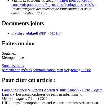
Vitalis, L. et Guéna, F. 2017. «
Narrer pour concevoir,
concevoir pour narrer. Enjeux épistémologiques croisés
»,
Revue française des sciences de l’information et de la
communication
, n° 10.
Documents joints
matthey_etal.pdf
(
PDF
-
406.9 kio
)
Faites un don
Soutenez
Métropolitiques
Soutenez-nous
participation
médias
communication
récit
storytelling
Suisse
Pour citer cet article :
Laurent Matthey
&
Simon Gaberell
&
Julie Ambal
&
Elena Cogato
Lanza
, « Les métamorphoses du récit en urbanisme »,
Métropolitiques
, 7 juillet 2022.
URL : https://metropolitiques.eu/Les-metamorphoses-du-recit-en-