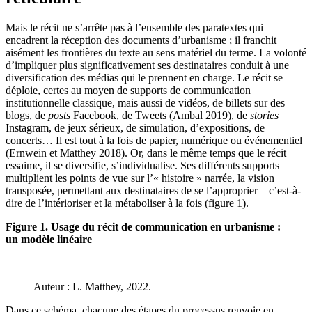
Mais le récit ne s’arrête pas à l’ensemble des paratextes qui
encadrent la réception des documents d’urbanisme ; il franchit
aisément les frontières du texte au sens matériel du terme. La volonté
d’impliquer plus significativement ses destinataires conduit à une
diversification des médias qui le prennent en charge. Le récit se
déploie, certes au moyen de supports de communication
institutionnelle classique, mais aussi de vidéos, de billets sur des
blogs, de
posts
Facebook, de Tweets (Ambal 2019), de
stories
Instagram, de jeux sérieux, de simulation, d’expositions, de
concerts… Il est tout à la fois de papier, numérique ou événementiel
(Ernwein et Matthey 2018). Or, dans le même temps que le récit
essaime, il se diversifie, s’individualise. Ses différents supports
multiplient les points de vue sur l’« histoire » narrée, la vision
transposée, permettant aux destinataires de se l’approprier – c’est-à-
dire de l’intérioriser et la métaboliser à la fois (figure 1).
Figure 1. Usage du récit de communication en urbanisme :
un modèle linéaire
Auteur : L. Matthey, 2022.
Dans ce schéma, chacune des étapes du processus renvoie en