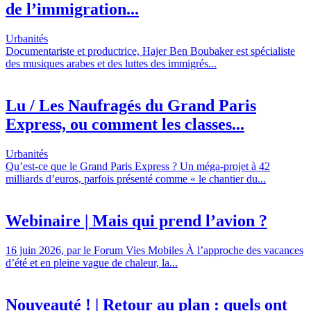
de l’immigration...
Urbanités
Documentariste et productrice, Hajer Ben Boubaker est spécialiste
des musiques arabes et des luttes des immigrés...
Lu / Les Naufragés du Grand Paris
Express, ou comment les classes...
Urbanités
Qu’est-ce que le Grand Paris Express ? Un méga-projet à 42
milliards d’euros, parfois présenté comme « le chantier du...
Webinaire | Mais qui prend l’avion ?
16 juin 2026, par le Forum Vies Mobiles À l’approche des vacances
d’été et en pleine vague de chaleur, la...
Nouveauté ! | Retour au plan : quels ont