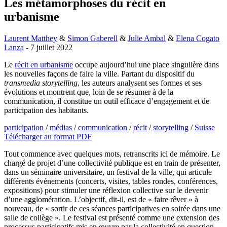
Les métamorphoses du récit en
urbanisme
Laurent Matthey
&
Simon Gaberell
&
Julie Ambal
&
Elena Cogato
Lanza
- 7 juillet 2022
Le
récit en urbanisme
occupe aujourd’hui une place singulière dans
les nouvelles façons de faire la ville. Partant du dispositif du
transmedia storytelling
, les auteurs analysent ses formes et ses
évolutions et montrent que, loin de se résumer à de la
communication, il constitue un outil efficace d’engagement et de
participation des habitants.
participation
/
médias
/
communication
/
récit
/
storytelling
/
Suisse
Télécharger au format PDF
Tout commence avec quelques mots, retranscrits ici de mémoire. Le
chargé de projet d’une collectivité publique est en train de présenter,
dans un séminaire universitaire, un festival de la ville, qui articule
différents événements (concerts, visites, tables rondes, conférences,
expositions) pour stimuler une réflexion collective sur le devenir
d’une agglomération. L’objectif, dit-il, est de « faire rêver » à
nouveau, de « sortir de ces séances participatives en soirée dans une
salle de collège ». Le festival est présenté comme une extension des
processus participatifs mis en œuvre par la collectivité en question