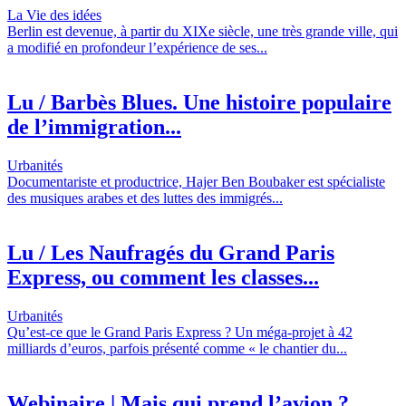
La Vie des idées
Berlin est devenue, à partir du XIXe siècle, une très grande ville, qui
a modifié en profondeur l’expérience de ses...
Lu / Barbès Blues. Une histoire populaire
de l’immigration...
Urbanités
Documentariste et productrice, Hajer Ben Boubaker est spécialiste
des musiques arabes et des luttes des immigrés...
Lu / Les Naufragés du Grand Paris
Express, ou comment les classes...
Urbanités
Qu’est-ce que le Grand Paris Express ? Un méga-projet à 42
milliards d’euros, parfois présenté comme « le chantier du...
Webinaire | Mais qui prend l’avion ?