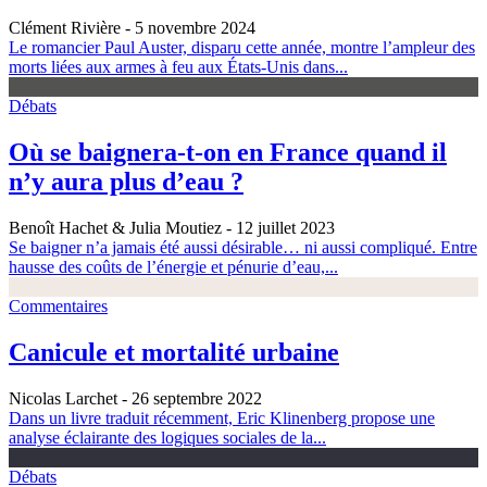
Clément Rivière
- 5 novembre 2024
Le romancier Paul Auster, disparu cette année, montre l’ampleur des
morts liées aux armes à feu aux États-Unis dans...
Débats
Où se baignera-t-on en France quand il
n’y aura plus d’eau ?
Benoît Hachet & Julia Moutiez
- 12 juillet 2023
Se baigner n’a jamais été aussi désirable… ni aussi compliqué. Entre
hausse des coûts de l’énergie et pénurie d’eau,...
Commentaires
Canicule et mortalité urbaine
Nicolas Larchet
- 26 septembre 2022
Dans un livre traduit récemment, Eric Klinenberg propose une
analyse éclairante des logiques sociales de la...
Débats