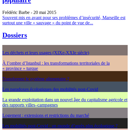
populaire
Frédéric Barbe
- 20 mai 2015
Souvent mis en avant pour ses problèmes d’insécurité, Marseille est
surtout une ville « sauvage » du point de vue de...
Dossiers
Les déchets et leurs usages (XIXe-XXIe siècle)
À l’ombre d’Istanbul : les transformations territoriales de la
« province » turque
Transformer le système alimentaire ?
Les paradoxes écologiques des mobilités post-Covid
La grande exploitation dans un nouvel âge du capitalisme agricole et
des rapports villes–campagnes
Logement : extensions et restrictions du marché
Les mobilités post-Covid : un monde d’après plus écologique ?