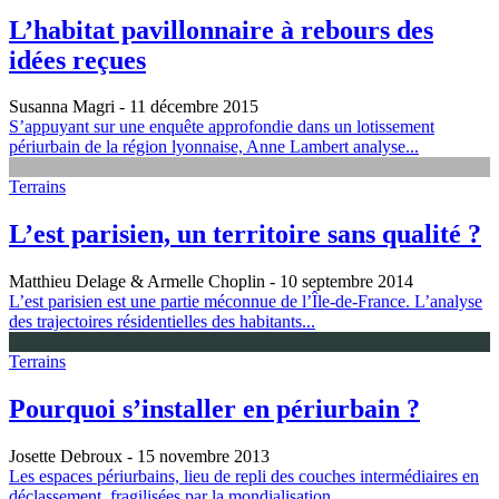
L’habitat pavillonnaire à rebours des
idées reçues
Susanna Magri
- 11 décembre 2015
S’appuyant sur une enquête approfondie dans un lotissement
périurbain de la région lyonnaise, Anne Lambert analyse...
Terrains
L’est parisien, un territoire sans qualité ?
Matthieu Delage & Armelle Choplin
- 10 septembre 2014
L’est parisien est une partie méconnue de l’Île-de-France. L’analyse
des trajectoires résidentielles des habitants...
Terrains
Pourquoi s’installer en périurbain ?
Josette Debroux
- 15 novembre 2013
Les espaces périurbains, lieu de repli des couches intermédiaires en
déclassement, fragilisées par la mondialisation...