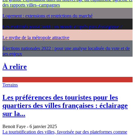
des rapports villes–campagnes
Logement : extensions et restrictions du marché
Les mobilités post-Covid : un monde d’après plus écologique ?
Le mythe de la métropole attractive
Élections nationales 2022 : pour une analyse localisée du vote et de
ses enjeux
À relire
Terrains
Les préférences des touristes pour les
quartiers des villes françaises : éclairage
sur la...
Benoit Faye
- 6 janvier 2025
La touristification des villes, favorisée par des plateformes comme