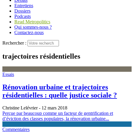
Débats
Entretiens
Dossiers
Podcasts
Read Metropolitics
Qui sommes-nous ?
Contactez-nous
Rechercher :
trajectoires résidentielles
Essais
Rénovation urbaine et trajectoires
résidentielles : quelle justice sociale ?
Christine Lelévrier
- 12 mars 2018
Perçue par beaucoup comme un facteur de gentrification et
d’éviction des classes populaires, la rénovation urbaine...
Commentaires