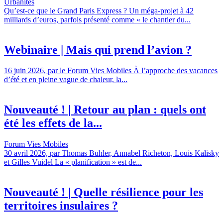
Urbanités
Qu’est-ce que le Grand Paris Express ? Un méga-projet à 42
milliards d’euros, parfois présenté comme « le chantier du...
Webinaire | Mais qui prend l’avion ?
16 juin 2026, par le Forum Vies Mobiles À l’approche des vacances
d’été et en pleine vague de chaleur, la...
Nouveauté ! | Retour au plan : quels ont
été les effets de la...
Forum Vies Mobiles
30 avril 2026, par Thomas Buhler, Annabel Richeton, Louis Kalisky
et Gilles Vuidel La « planification » est de...
Nouveauté ! | Quelle résilience pour les
territoires insulaires ?