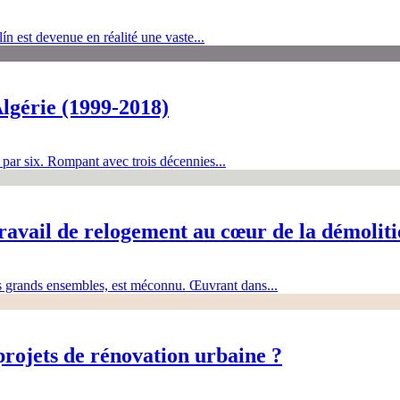
lín est devenue en réalité une vaste...
Algérie (1999-2018)
e par six. Rompant avec trois décennies...
 travail de relogement au cœur de la démoli
es grands ensembles, est méconnu. Œuvrant dans...
 projets de rénovation urbaine ?