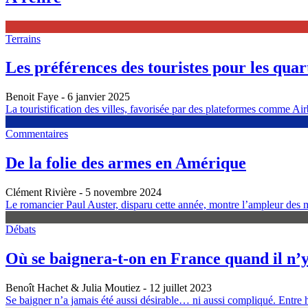
Terrains
Les préférences des touristes pour les quarti
Benoit Faye
- 6 janvier 2025
La touristification des villes, favorisée par des plateformes comme Airb
Commentaires
De la folie des armes en Amérique
Clément Rivière
- 5 novembre 2024
Le romancier Paul Auster, disparu cette année, montre l’ampleur des m
Débats
Où se baignera-t-on en France quand il n’y
Benoît Hachet & Julia Moutiez
- 12 juillet 2023
Se baigner n’a jamais été aussi désirable… ni aussi compliqué. Entre h