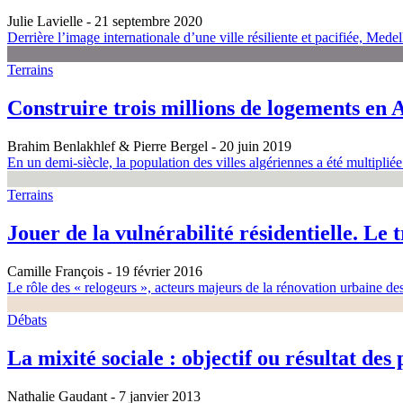
Julie Lavielle
- 21 septembre 2020
Derrière l’image internationale d’une ville résiliente et pacifiée, Medel
Terrains
Construire trois millions de logements en 
Brahim Benlakhlef & Pierre Bergel
- 20 juin 2019
En un demi-siècle, la population des villes algériennes a été multiplié
Terrains
Jouer de la vulnérabilité résidentielle. Le
Camille François
- 19 février 2016
Le rôle des « relogeurs », acteurs majeurs de la rénovation urbaine d
Débats
La mixité sociale : objectif ou résultat des
Nathalie Gaudant
- 7 janvier 2013