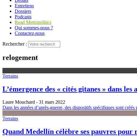
Débats
Entretiens
Dossiers
Podcasts
Read Metropolitics
Qui sommes-nous ?
Contactez-nous
Rechercher :
relogement
Terrains
L’émergence des « cités gitanes » dans les 
Laure Mouchard
- 31 mars 2022
Dans les années d’après-guerre, des dispositifs spécifiques sont créés
Terrains
Quand Medellín célèbre ses pauvres pour m