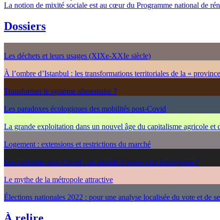
La notion de mixité sociale est au cœur du Programme national de rén
Dossiers
Les déchets et leurs usages (XIXe-XXIe siècle)
À l’ombre d’Istanbul : les transformations territoriales de la « provinc
Transformer le système alimentaire ?
Les paradoxes écologiques des mobilités post-Covid
La grande exploitation dans un nouvel âge du capitalisme agricole et
Logement : extensions et restrictions du marché
Les mobilités post-Covid : un monde d’après plus écologique ?
Le mythe de la métropole attractive
Élections nationales 2022 : pour une analyse localisée du vote et de s
À relire