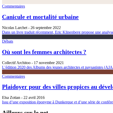
Commentaires
Canicule et mortalité urbaine
Nicolas Larchet
- 26 septembre 2022
Dans un livre traduit récemment, Eric Klinenberg propose une analyse é
Débats
Où sont les femmes architectes ?
Collectif Architoo
- 17 novembre 2021
L’édition 2020 des Albums des jeunes architectes et paysagistes (AJAP)
Commentaires
Plaidoyer pour des villes propices au déve
Elsa Zotian
- 22 avril 2016
Issu d’une exposition éponyme à Dunkerque et d’une série de conférenc
Ailleurs sur le net