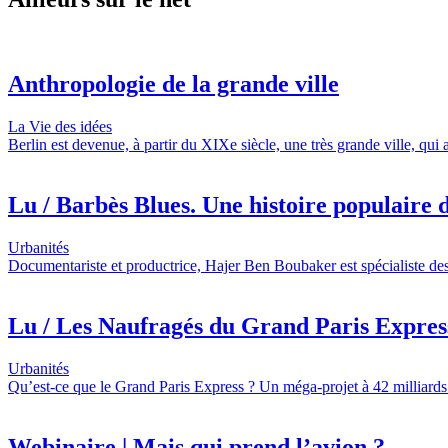
Anthropologie de la grande ville
La Vie des idées
Berlin est devenue, à partir du XIXe siècle, une très grande ville, qui
Lu / Barbès Blues. Une histoire populaire d
Urbanités
Documentariste et productrice, Hajer Ben Boubaker est spécialiste des
Lu / Les Naufragés du Grand Paris Express,
Urbanités
Qu’est-ce que le Grand Paris Express ? Un méga-projet à 42 milliards 
Webinaire | Mais qui prend l’avion ?