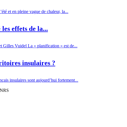
té et en pleine vague de chaleur, la...
es effets de la...
Gilles Vuidel La « planification » est de...
itoires insulaires ?
çais insulaires sont aujourd’hui fortement...
 CNRS