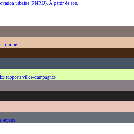
ovation urbaine (PNRU). À partir de son...
e » turque
 des rapports villes–campagnes
es enjeux