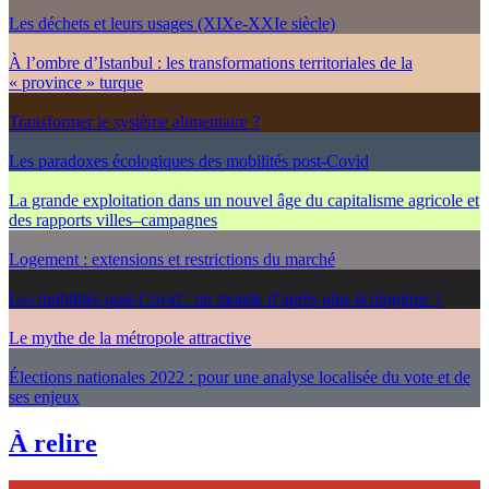
Les déchets et leurs usages (XIXe-XXIe siècle)
À l’ombre d’Istanbul : les transformations territoriales de la
« province » turque
Transformer le système alimentaire ?
Les paradoxes écologiques des mobilités post-Covid
La grande exploitation dans un nouvel âge du capitalisme agricole et
des rapports villes–campagnes
Logement : extensions et restrictions du marché
Les mobilités post-Covid : un monde d’après plus écologique ?
Le mythe de la métropole attractive
Élections nationales 2022 : pour une analyse localisée du vote et de
ses enjeux
À relire