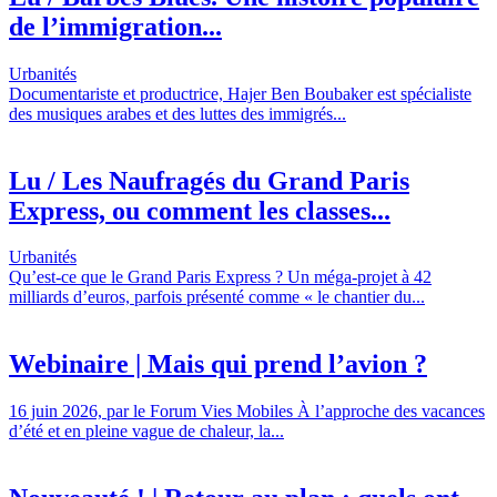
de l’immigration...
Urbanités
Documentariste et productrice, Hajer Ben Boubaker est spécialiste
des musiques arabes et des luttes des immigrés...
Lu / Les Naufragés du Grand Paris
Express, ou comment les classes...
Urbanités
Qu’est-ce que le Grand Paris Express ? Un méga-projet à 42
milliards d’euros, parfois présenté comme « le chantier du...
Webinaire | Mais qui prend l’avion ?
16 juin 2026, par le Forum Vies Mobiles À l’approche des vacances
d’été et en pleine vague de chaleur, la...