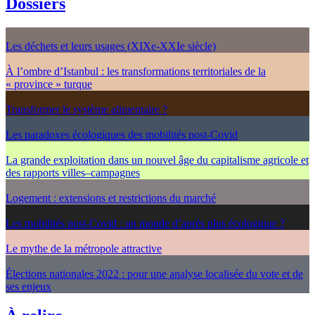
Dossiers
Les déchets et leurs usages (XIXe-XXIe siècle)
À l’ombre d’Istanbul : les transformations territoriales de la
« province » turque
Transformer le système alimentaire ?
Les paradoxes écologiques des mobilités post-Covid
La grande exploitation dans un nouvel âge du capitalisme agricole et
des rapports villes–campagnes
Logement : extensions et restrictions du marché
Les mobilités post-Covid : un monde d’après plus écologique ?
Le mythe de la métropole attractive
Élections nationales 2022 : pour une analyse localisée du vote et de
ses enjeux